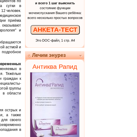
ациентов по
и всего 1 шаг выяснить
За сутки в
состояние функции
12 человек.
мочеиспускания Вашего ребёнка:
едицинское
всего несколько простых вопросов
 дни приёма
а оказывают
АНКЕТА-ТЕСТ
врология" и
Это DOC-файл, 1 стр. А4
обращаются
ой астмой и
 подробное
Лечим энурез
овременных
Антиква Рапид
меняемых в
я. Тяжёлые
и граждан к
пециалисты-
этой группы
 в области
ия острых и
и, а также
 для своего
оевременно
попадания в