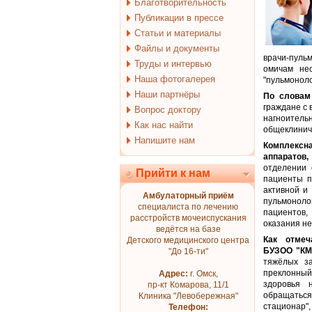
Благотворительность
Публикации в прессе
Статьи и материалы
Файлы и документы
врачи-пуль
Труды и интервью
омичам нео
Наша фотогалерея
"пульмоноло
Наши партнёры
По словам
граждане с 
Вопрос доктору
нагноител
Как нас найти
общеклинич
Напишите нам
Комплексн
аппаратов,
отделении 
Прийти к нам
пациенты п
активной и
Амбулаторный приём
пульмоноло
специалиста по лечению
пациентов,
расстройств мочеиспускания
оказания н
ведётся на базе
Как отмеч
Детского медицинского центра
БУЗОО "КМ
"До 16-ти"
тяжёлых за
преклонный
Адрес:
г. Омск,
здоровья 
пр-кт Комарова, 11/1
обращаться
Клиника "Левобережная"
стационар",
Телефон: