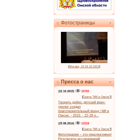
Фотостраницы
[
Москва, 22-24.10.2013
]
Пресса о нас
[
22.10.2015
]
10765
[
Газета "МК в Омске"
]
Творить добро: детский врач-
уролог создал
благотворительный фонд / МК в
Омске. - 2015. - 22-28 о...
[
25.08.2014
]
13318
[
Газета "МК в Омске"
]
Фитотерапия – это перспективно!
Результаты исследований