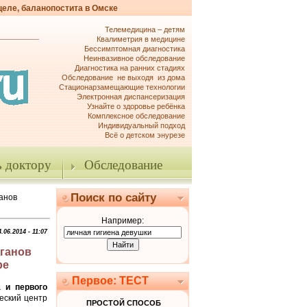
целе, баланопостита в Омске
Телемедицина – детям
Квалиметрия в медицине
Бессимптомная диагностика
Неинвазивное обследование
Диагностика на ранних стадиях
Обследование не выходя из дома
Стационарзамещающие технологии
Электронная диспансеризация
Узнайте о здоровье ребёнка
Комплексное обследование
Индивидуальный подход
Всё о детском энурезе
 доктору
Обследование
Поиск по сайту
анов
Например:
4.06.2014 - 11:07
ганов
ре
Первое: ТЕСТ
а и первого
еский центр
ПРОСТОЙ СПОСОБ