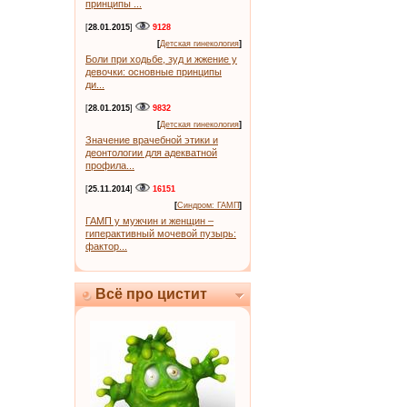
принципы ...
[
28.01.2015
]
9128
[
Детская гинекология
]
Боли при ходьбе, зуд и жжение у
девочки: основные принципы
ди...
[
28.01.2015
]
9832
[
Детская гинекология
]
Значение врачебной этики и
деонтологии для адекватной
профила...
[
25.11.2014
]
16151
[
Синдром: ГАМП
]
ГАМП у мужчин и женщин –
гиперактивный мочевой пузырь:
фактор...
Всё про цистит