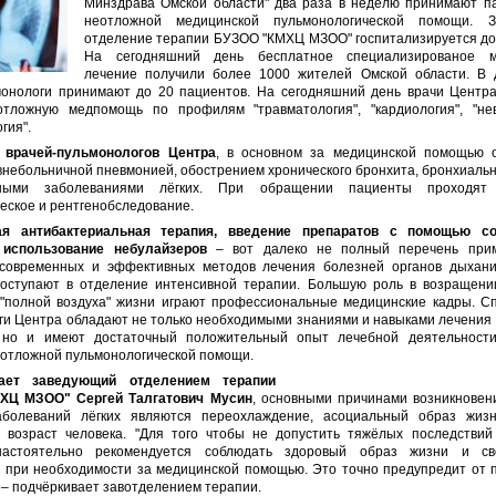
Минздрава Омской области" два раза в неделю принимают п
неотложной медицинской пульмонологической помощи. 
отделение терапии БУЗОО "КМХЦ МЗОО" госпитализируется до 
На сегодняшний день бесплатное специализированое м
лечение получили более 1000 жителей Омской области. В
монологи принимают до 20 пациентов. На сегодняшний день врачи Центр
тложную медпомощь по профилям "травматология", "кардиология", "не
гия".
 врачей-пульмонологов Центра
, в основном за медицинской помощью 
внебольничной пневмонией, обострением хронического бронхита, бронхиальн
ьными заболеваниями лёгких. При обращении пациенты проходят
еское и рентгенобследование.
ая антибактериальная терапия, введение препаратов с помощью с
 использование небулайзеров
– вот далеко не полный перечень при
современных и эффективных методов лечения болезней органов дыхани
оступают в отделение интенсивной терапии. Большую роль в возращени
 "полной воздуха" жизни играют профессиональные медицинские кадры. С
ги Центра обладают не только необходимыми знаниями и навыками лечения 
 но и имеют достаточный положительный опыт лечебной деятельности
еотложной пульмонологической помощи.
ает заведующий отделением терапии
ХЦ МЗОО" Сергей Талгатович Мусин
, основными причинами возникновен
болеваний лёгких являются переохлаждение, асоциальный образ жизн
 возраст человека. "Для того чтобы не допустить тяжёлых последствий
настоятельно рекомендуется соблюдать здоровый образ жизни и св
 при необходимости за медицинской помощью. Это точно предупредит от 
 – подчёркивает завотделением терапии.