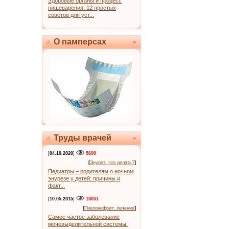
Здоровые органы и процесс
пищеварения: 12 простых
советов для уст...
О памперсах
Труды врачей
[
04.10.2020
]
5690
[
Энурез: что делать?
]
Педиатры – родителям о ночном
энурезе у детей: причины и
факт...
[
10.05.2015
]
10051
[
Пиелонефрит: лечение
]
Самое частое заболевание
мочевыделительной системы: