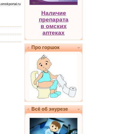
.omskportal.ru
Наличие
препарата
в омских
аптеках
Про горшок
Всё об энурезе