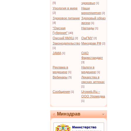
здоровье
[5]
[1]
Урология в мире
Наши
мероприятия
[2]
[2]
Здоровое питание
Здоровый образ
жизни
[4]
[1]
"Омская
Награды
[1]
Губерния"
[40]
Омский КМХЦ
ОмГМУ
[2]
[2]
Законодательство
Минздрав РФ
[2]
[1]
JAMA
ОАО
[1]
Фармстандарт
[3]
Реклама в
Налоги в
медицине
медицине
[1]
[1]
Вебинары
Лекарства в
[5]
омских аптеках
[1]
Сообщения
Uroweb.Ru –
[1]
ООО Уромедиа
[1]
Минздрав