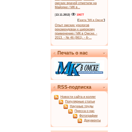
омских врачей отметили на
Майорке / МК в...
[
13.11.2013
]
10677
[
Газета "МК в Омске"
]
Опыт омских урологов
рекомендован к широкому
применению / МК в Омске. -
2013. - № 46 (861). - 6-...
Печать о нас
RSS-подписка
Новости сайта и коллег
Популярные статьи
Научные труды
Пресса о нас
Фотографии
Документы