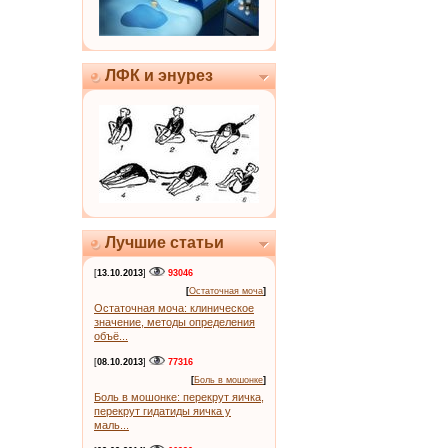
ЛФК и энурез
Лучшие статьи
[
13.10.2013
]
93046
[
Остаточная моча
]
Остаточная моча: клиническое
значение, методы определения
объё...
[
08.10.2013
]
77316
[
Боль в мошонке
]
Боль в мошонке: перекрут яичка,
перекрут гидатиды яичка у
маль...