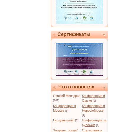
Сертификаты
Что в новостях
Омский Минздрав
Конференции в
Омске
[281]
[2]
Конференции в
Конференции в
Москве
Новосибирске
[6]
[1]
Поздравляем!
Конференции за
[2]
рубежом
[1]
"Родные города"
Статистика о