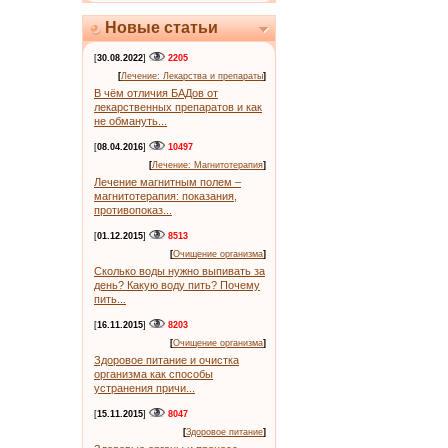
Новые статьи
[
30.08.2022
]
2205
[
Лечение: Лекарства и препараты
]
В чём отличия БАДов от
лекарственных препаратов и как
не обмануть...
[
08.04.2016
]
10497
[
Лечение: Магнитотерапия
]
Лечение магнитным полем –
магнитотерапия: показания,
противопоказ...
[
01.12.2015
]
8513
[
Очищение организма
]
Сколько воды нужно выпивать за
день? Какую воду пить? Почему
пить...
[
16.11.2015
]
8203
[
Очищение организма
]
Здоровое питание и очистка
организма как способы
устранения причи...
[
15.11.2015
]
8047
[
Здоровое питание
]