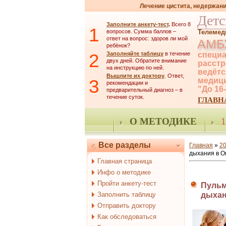
Лечение цистита, недержани
Детс
Заполните анкету-тест
.
Всего 8
1
вопросов. Сумма баллов –
Телемед
ответ на вопрос: здоров ли мой
АМБ
ребёнок?
2
Заполняйте таблицу
в течение
специа
двух дней. Обратите внимание
расстр
на инструкцию по ней.
ведётс
Вышлите их доктору
. Ответ,
3
медици
рекомендации и
"До 16
предварительный диагноз – в
течение суток.
ГЛАВН
О МЕТОДИКЕ
1
Все разделы
Главная
»
2
дыхания в О
Главная страница
Инфо о методике
Пройти анкету-тест
Пульм
Заполнить таблицу
дыхан
Отправить доктору
Как обследоваться