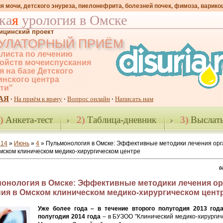
я мочи, детского энуреза, пиелонефрита, болезней почек, фимоза, варико
ка
я
урология в Омске
ицинский проект
УЛАТОРНЫЙ ПРИЁМ
листа по лечению
ойств мочеиспускания
я на базе Детского
нского центра
-ти"
АЯ
На приём к врачу
Вопрос онлайн
Написать нам
·
·
·
)
Анкета-тест
2)
Таблица-дневник
3)
Выслать
014
»
Июнь
»
4
» Пульмонология в Омске: Эффективные методики лечения орг
мском клиническом медико-хирургическом центре
0
онология в Омске: Эффективные методики лечения ор
ия в Омском клиническом медико-хирургическом цент
Уже более года – в течение второго полугодия 2013 год
полугодия 2014 года
– в БУЗОО "Клинический медико-хирургич