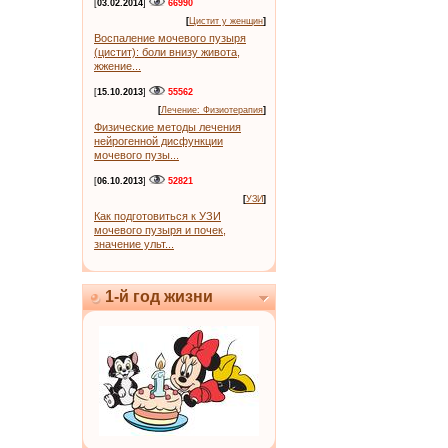
[
03.02.2014
]
66990
[
Цистит у женщин
]
Воспаление мочевого пузыря
(цистит): боли внизу живота,
жжение...
[
15.10.2013
]
55562
[
Лечение: Физиотерапия
]
Физические методы лечения
нейрогенной дисфункции
мочевого пузы...
[
06.10.2013
]
52821
[
УЗИ
]
Как подготовиться к УЗИ
мочевого пузыря и почек,
значение ульт...
1-й год жизни