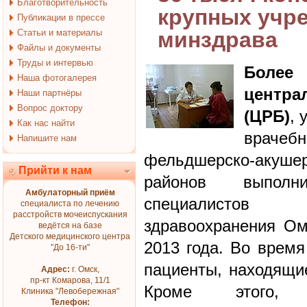
Благотворительность
крупных учр
Публикации в прессе
Статьи и материалы
минздрава
Файлы и документы
Труды и интервью
Более
Наша фотогалерея
центра
Наши партнёры
Вопрос доктору
(ЦРБ)
, 
Как нас найти
врач
Напишите нам
фельдшерско-акушер
Прийти к нам
районов выполн
Амбулаторный приём
специалистов
специалиста по лечению
расстройств мочеиспускания
здравоохранения Ом
ведётся на базе
Детского медицинского центра
2013 года. Во время
"До 16-ти"
пациенты, находящие
Адрес:
г. Омск,
пр-кт Комарова, 11/1
Кроме этого, 
Клиника "Левобережная"
Телефон: