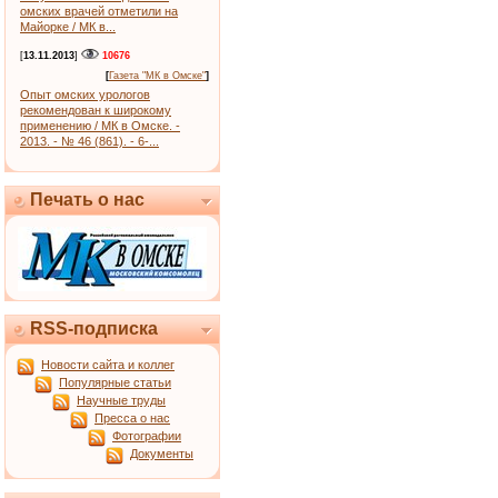
омских врачей отметили на
Майорке / МК в...
[
13.11.2013
]
10676
[
Газета "МК в Омске"
]
Опыт омских урологов
рекомендован к широкому
применению / МК в Омске. -
2013. - № 46 (861). - 6-...
Печать о нас
RSS-подписка
Новости сайта и коллег
Популярные статьи
Научные труды
Пресса о нас
Фотографии
Документы