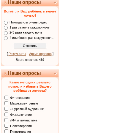
Наши опросы
Встаёт ли Ваш ребёнок в туалет
ночью?
Никогда или очень редко
1 раз за ночь каждую ночь
2-3 раза каждую ночь
4 или более раз каждую ночь
[
·
]
Результаты
Архив опросов
Всего ответов:
469
Наши опросы
Какие методики реально
помогли избавить Вашего
ребёнка от энуреза?
Фитотерапия
Медикаментозные
Энурезный будильник
Физиолечение
ЛФК и гимнастика
Психотерапия
Гипнотерапия