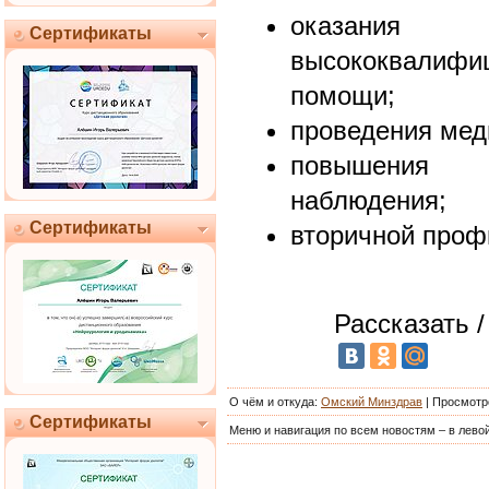
оказания
Сертификаты
высококвали
помощи;
проведения мед
повышения 
наблюдения;
Сертификаты
вторичной проф
Рассказать /
О чём и откуда
:
Омский Минздрав
|
Просмотр
Сертификаты
Меню и навигация по всем новостям – в левой