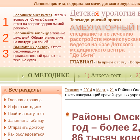
Лечение цистита, недержания мочи, детского энуреза, 
Детска
я
урология 
Заполните анкету-тест
.
Всего 8
1
вопросов. Сумма баллов –
Телемедицинский проект
ответ на вопрос: здоров ли мой
АМБУЛАТОРНЫЙ 
ребёнок?
2
Заполняйте таблицу
в течение
специалиста по лечению
двух дней. Обратите внимание
расстройств мочеиспускан
на инструкцию по ней.
ведётся на базе Детского
Вышлите их доктору
. Ответ,
3
медицинского центра
рекомендации и
"До 16-ти"
предварительный диагноз – в
течение суток.
ГЛАВНАЯ
На приём к врачу
Вопр
·
·
О МЕТОДИКЕ
1)
Анкета-тест
2
Все разделы
Главная
»
2014
»
Март
»
21
» Районы Омск
тысяч консультаций врачей крупных учре
Главная страница
Инфо о методике
Пройти анкету-тест
Районы Омско
Заполнить таблицу
год – более 
Отправить доктору
Как обследоваться
86 тысяч кон