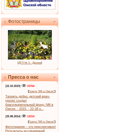
Фотостраницы
[
ДГП № 5 - Дворик
]
Пресса о нас
[
22.10.2015
]
10764
[
Газета "МК в Омске"
]
Творить добро: детский врач-
уролог создал
благотворительный фонд / МК в
Омске. - 2015. - 22-28 о...
[
25.08.2014
]
13314
[
Газета "МК в Омске"
]
Фитотерапия – это перспективно!
Результаты исследований