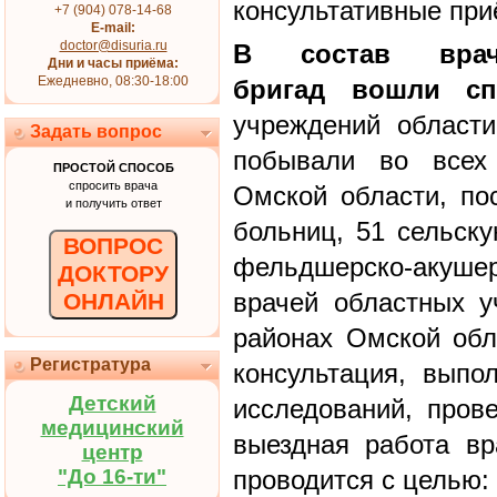
консультативные при
+7 (904) 078-14-68
E-mail:
doctor@disuria.ru
В состав врач
Дни и часы приёма:
Ежедневно, 08:30-18:00
бригад вошли сп
учреждений област
Задать вопрос
побывали во всех
ПРОСТОЙ СПОСОБ
спросить врача
Омской области, по
и получить ответ
больниц, 51 сельск
ВОПРОС
фельдшерско-акушерс
ДОКТОРУ
врачей областных у
ОНЛАЙН
районах Омской обл
Регистратура
консультация, выпо
Детский
исследований, пров
медицинский
выездная работа вр
центр
"До 16-ти"
проводится с целью: