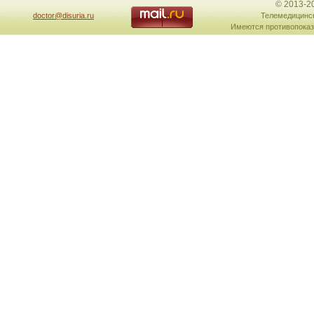
© 2013-2
doctor@disuria.ru
Телемедицинск
Имеются противопоказ