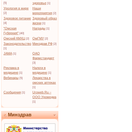
здоровье
[5]
[1]
Урология в мире
Наши
мероприятия
[2]
[2]
Здоровое питание
Здоровый образ
жизни
[4]
[1]
"Омская
Награды
[1]
Губерния"
[40]
Омский КМХЦ
ОмГМУ
[2]
[2]
Законодательство
Минздрав РФ
[2]
[1]
JAMA
ОАО
[1]
Фармстандарт
[3]
Реклама в
Налоги в
медицине
медицине
[1]
[1]
Вебинары
Лекарства в
[5]
омских аптеках
[1]
Сообщения
Uroweb.Ru –
[1]
ООО Уромедиа
[1]
Минздрав