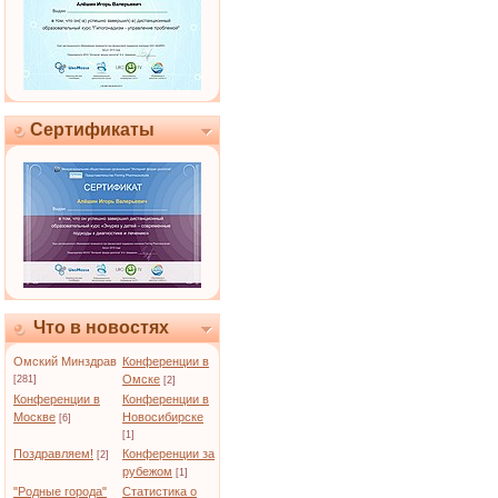
Сертификаты
Что в новостях
Омский Минздрав
Конференции в
Омске
[281]
[2]
Конференции в
Конференции в
Москве
Новосибирске
[6]
[1]
Поздравляем!
Конференции за
[2]
рубежом
[1]
"Родные города"
Статистика о