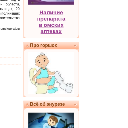
й области,
ьницах, 20
Наличие
выполнивших
препарата
оительства
в омских
.omskportal.ru
аптеках
Про горшок
Всё об энурезе