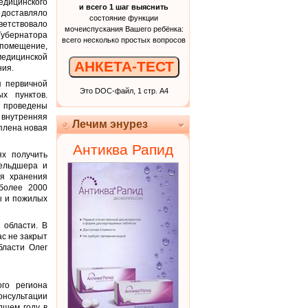
едицинского
и всего 1 шаг выяснить
о доставляло
состояние функции
ветствовало
мочеиспускания Вашего ребёнка:
Губернатора
всего несколько простых вопросов
помещение,
едицинской
АНКЕТА-ТЕСТ
ния.
я первичной
Это DOC-файл, 1 стр. А4
х пунктов.
 проведены
 внутренняя
Лечим энурез
уплена новая
Антиква Рапид
х получить
ельдшера и
ля хранения
более 2000
ы и пожилых
 области. В
ас не закрыт
бласти Олег
ого региона
онсультации
дшем году в