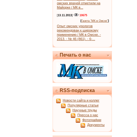
омских врачей отметили на
Майорке / МК в...
[
13.11.2013
]
10675
[
Газета "МК в Омске"
]
Опыт омских урологов
рекомендован к широкому
применению / МК в Омске. -
2013. - № 46 (861). - 6-...
Печать о нас
RSS-подписка
Новости сайта и коллег
Популярные статьи
Научные труды
Пресса о нас
Фотографии
Документы