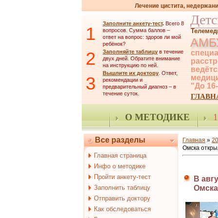
Лечение цистита, недержани
Детс
Заполните анкету-тест
.
Всего 8
1
вопросов. Сумма баллов –
Телемед
ответ на вопрос: здоров ли мой
АМБ
ребёнок?
2
Заполняйте таблицу
в течение
специа
двух дней. Обратите внимание
расстр
на инструкцию по ней.
ведётс
Вышлите их доктору
. Ответ,
3
медици
рекомендации и
"До 16
предварительный диагноз – в
течение суток.
ГЛАВН
О МЕТОДИКЕ
1
Все разделы
Главная
»
2
Омска откры
Главная страница
Инфо о методике
Пройти анкету-тест
В авг
Заполнить таблицу
Омска
Отправить доктору
Как обследоваться