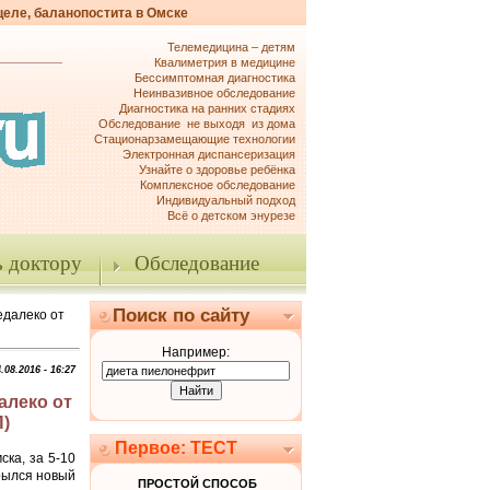
целе, баланопостита в Омске
Телемедицина – детям
Квалиметрия в медицине
Бессимптомная диагностика
Неинвазивное обследование
Диагностика на ранних стадиях
Обследование не выходя из дома
Стационарзамещающие технологии
Электронная диспансеризация
Узнайте о здоровье ребёнка
Комплексное обследование
Индивидуальный подход
Всё о детском энурезе
 доктору
Обследование
Поиск по сайту
едалеко от
Например:
.08.2016 - 16:27
алеко от
)
Первое: ТЕСТ
ска, за 5-10
крылся новый
ПРОСТОЙ СПОСОБ