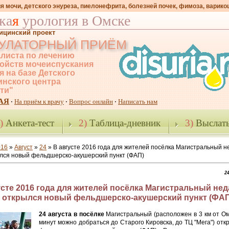
я мочи, детского энуреза, пиелонефрита, болезней почек, фимоза, варико
ка
я
урология в Омске
ицинский проект
УЛАТОРНЫЙ ПРИЁМ
листа по лечению
ойств мочеиспускания
я на базе Детского
нского центра
-ти"
АЯ
На приём к врачу
Вопрос онлайн
Написать нам
·
·
·
)
Анкета-тест
2)
Таблица-дневник
3)
Выслать
016
»
Август
»
24
» В августе 2016 года для жителей посёлка Магистральный н
лся новый фельдшерско-акушерский пункт (ФАП)
24
усте 2016 года для жителей посёлка Магистральный нед
 открылся новый фельдшерско-акушерский пункт (ФАП
24 августа в посёлке
Магистральный (расположен в 3 км от Ом
минут можно добраться до Старого Кировска, до ТЦ "Мега") от