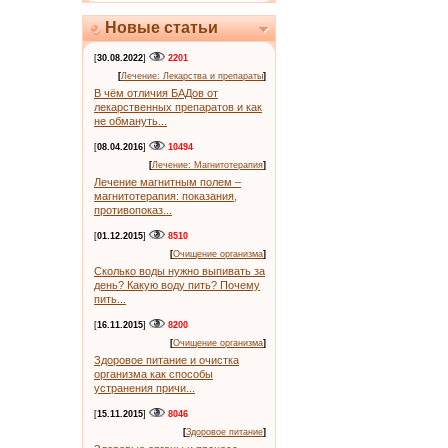
Новые статьи
[
30.08.2022
]
2201
[
Лечение: Лекарства и препараты
]
В чём отличия БАДов от
лекарственных препаратов и как
не обмануть...
[
08.04.2016
]
10494
[
Лечение: Магнитотерапия
]
Лечение магнитным полем –
магнитотерапия: показания,
противопоказ...
[
01.12.2015
]
8510
[
Очищение организма
]
Сколько воды нужно выпивать за
день? Какую воду пить? Почему
пить...
[
16.11.2015
]
8200
[
Очищение организма
]
Здоровое питание и очистка
организма как способы
устранения причи...
[
15.11.2015
]
8046
[
Здоровое питание
]