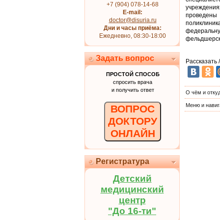
+7 (904) 078-14-68
учреждени
E-mail:
проведены
doctor@disuria.ru
поликлиник
Дни и часы приёма:
федеральн
Ежедневно, 08:30-18:00
фельдшерск
Задать вопрос
Рассказать 
ПРОСТОЙ СПОСОБ
спросить врача
и получить ответ
О чём и отку
Меню и навиг
ВОПРОС
ДОКТОРУ
ОНЛАЙН
Регистратура
Детский
медицинский
центр
"До 16-ти"