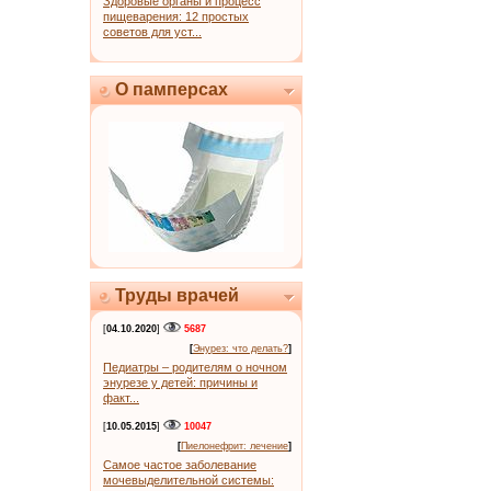
Здоровые органы и процесс
пищеварения: 12 простых
советов для уст...
О памперсах
Труды врачей
[
04.10.2020
]
5687
[
Энурез: что делать?
]
Педиатры – родителям о ночном
энурезе у детей: причины и
факт...
[
10.05.2015
]
10047
[
Пиелонефрит: лечение
]
Самое частое заболевание
мочевыделительной системы: