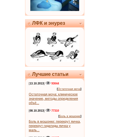
ЛФК и энурез
Лучшие статьи
[
13.10.2013
]
93044
[
Остаточная моча
]
Остаточная моча: клиническое
значение, методы определения
объё...
[
08.10.2013
]
77310
[
Боль в мошонке
]
Боль в мошонке: перекрут яичка,
перекрут гидатиды яичка у
маль...