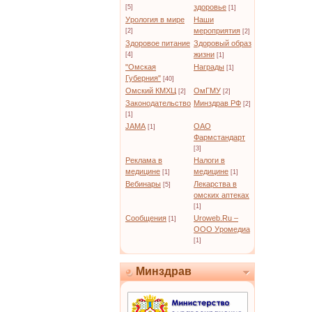
здоровье
[5]
[1]
Урология в мире
Наши
мероприятия
[2]
[2]
Здоровое питание
Здоровый образ
жизни
[4]
[1]
"Омская
Награды
[1]
Губерния"
[40]
Омский КМХЦ
ОмГМУ
[2]
[2]
Законодательство
Минздрав РФ
[2]
[1]
JAMA
ОАО
[1]
Фармстандарт
[3]
Реклама в
Налоги в
медицине
медицине
[1]
[1]
Вебинары
Лекарства в
[5]
омских аптеках
[1]
Сообщения
Uroweb.Ru –
[1]
ООО Уромедиа
[1]
Минздрав