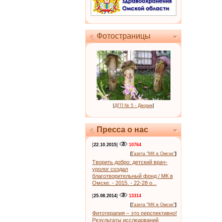
Фотостраницы
[
ДГП № 5 - Дворик
]
Пресса о нас
[
22.10.2015
]
10764
[
Газета "МК в Омске"
]
Творить добро: детский врач-
уролог создал
благотворительный фонд / МК в
Омске. - 2015. - 22-28 о...
[
25.08.2014
]
13314
[
Газета "МК в Омске"
]
Фитотерапия – это перспективно!
Результаты исследований