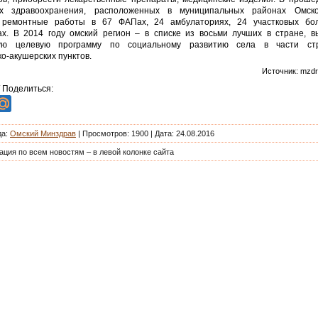
ях здравоохранения, расположенных в муниципальных районах Омско
 ремонтные работы в 67 ФАПах, 24 амбулаториях, 24 участковых бол
ах. В 2014 году омский регион – в списке из восьми лучших в стране, 
ую целевую программу по социальному развитию села в части стр
о-акушерских пунктов.
Источник: mzdr
/ Поделиться:
да
:
Омский Минздрав
|
Просмотров
: 1900 | Дата: 24.08.2016
ация по всем новостям – в левой колонке сайта