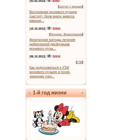
[
03.02.2014
]
66987
[
Цистит у женщин
]
Воспаление мочевого пузыря
(цистит): боли внизу живота,
жжение...
[
15.10.2013
]
55560
[
Лечение: Физиотерапия
]
Физические методы лечения
нейрогенной дисфункции
мочевого пузы...
[
06.10.2013
]
52818
[
УЗИ
]
Как подготовиться к УЗИ
мочевого пузыря и почек,
значение ульт...
1-й год жизни