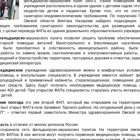
фельдшерско-акушерский пункт (ФАП). Ранее помещение м
учреждения располагалось в одном здании с детским садом, чт
неудобства детям и пациентам. Кроме того, это не соот
санитарно-эпидемиологическим требованиям. По поручению 
Омской области Виктора Назарова найдено подходящее 
вующее требованиям санитарного законодательства для размещения м
, с целью перевода ФАПа из здания дошкольного образовательного учрежде
фельдшерско
-акушерского пункта позволит решить проблему обеспечени
нитарной помощью жителей Магистрального и близлежащих населённы
 было приобретено в собственность муниципального района, были
работы по замену кровли, сантехнические и электромонтажные работы,
ещений и благоустройство территории, тротуарных дорожек и отмостка, зак
едицинская аппаратура.
едицинском
учреждении здравоохранения можно в комфортных условия
помощь и консультацию специалиста. В учреждении имеется кабинет ф
процедурный и прививочный кабинеты, стерилизационная, помещение д
ных средств. Здесь будут получать необходимую медицинскую помощь 
з них 400 детей. При открытии ФАПа специалисты старались учесть интерес
 детей.
ние полгода
это уже второй ФАП, который мы открываем на территории
 был открыт ФАП в селе Заливино Тарского района. На сегодняшний день у н
П", – отметил первый заместитель Министра здравоохранения Омской о
асть
в отличие от многих регионов России
сохранила сеть фельдшерско-акушерских пунктов. На территории омск
809 ФАПов. В них жители могут получить первичную медицинскую помощь, к
ов, приобрести лекарственные препараты, медицинские изделия. В проше