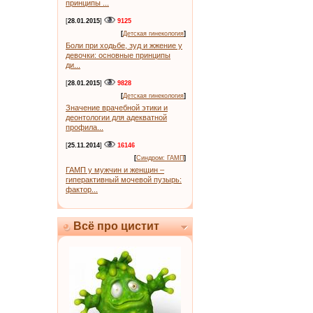
принципы ...
[
28.01.2015
]
9125
[
Детская гинекология
]
Боли при ходьбе, зуд и жжение у
девочки: основные принципы
ди...
[
28.01.2015
]
9828
[
Детская гинекология
]
Значение врачебной этики и
деонтологии для адекватной
профила...
[
25.11.2014
]
16146
[
Синдром: ГАМП
]
ГАМП у мужчин и женщин –
гиперактивный мочевой пузырь:
фактор...
Всё про цистит