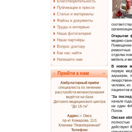
Благотворительность
Публикации в прессе
Статьи и материалы
Файлы и документы
соответст
Труды и интервью
организации
Наша фотогалерея
Открытие 
Наши партнёры
медико-са
Помещение
Вопрос доктору
ремонтные 
Как нас найти
отделка пом
Напишите нам
мебель и м
В новом м
первую мед
Прийти к нам
акушерки, 
лекарствен
Амбулаторный приём
человек, и
специалиста по лечению
пациентов и
расстройств мочеиспускания
"
За послед
ведётся на базе
начале года
Детского медицинского центра
ни один ФА
"До 16-ти"
Попов.
Адрес:
г. Омск,
Омская обл
пр-кт Комарова, 11/1
полностью 
Клиника "Левобережная"
действуют 
Телефон:
специалист