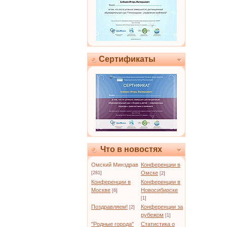
Сертификаты
Что в новостях
Омский Минздрав
Конференции в
Омске
[281]
[2]
Конференции в
Конференции в
Москве
Новосибирске
[6]
[1]
Поздравляем!
Конференции за
[2]
рубежом
[1]
"Родные города"
Статистика о