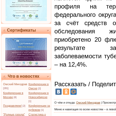
профиля на терр
федерального округа
за счёт средств о
обследования ж
Сертификаты
приобретено 20 флю
результате за
заболеваемости тубе
– на 12,4%.
Что в новостях
Рассказать / Поделит
Омский Минздрав
Конференции в
Омске
[281]
[2]
Конференции в
Конференции в
Москве
Новосибирске
[6]
[1]
О чём и откуда
:
Омский Минздрав
|
Просмотр
Поздравляем!
Конференции за
[2]
Меню и навигация по всем новостям – в левой
рубежом
[1]
"Родные города"
Статистика о