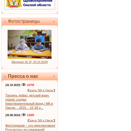
Фотостраницы
[
Интернат № 15, 05.10.2015
]
Пресса о нас
[
22.10.2015
]
10759
[
Газета "МК в Омске"
]
Творить добро: детский врач-
уролог создал
благотворительный фонд / МК в
Омске. - 2015. - 22-28 о...
[
25.08.2014
]
13305
[
Газета "МК в Омске"
]
Фитотерапия – это перспективно!
Результаты исследований