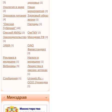
здоровье
[5]
[1]
Урология в мире
Наши
мероприятия
[2]
[2]
Здоровое питание
Здоровый образ
жизни
[4]
[1]
"Омская
Награды
[1]
Губерния"
[40]
Омский КМХЦ
ОмГМУ
[2]
[2]
Законодательство
Минздрав РФ
[2]
[1]
JAMA
ОАО
[1]
Фармстандарт
[3]
Реклама в
Налоги в
медицине
медицине
[1]
[1]
Вебинары
Лекарства в
[5]
омских аптеках
[1]
Сообщения
Uroweb.Ru –
[1]
ООО Уромедиа
[1]
Минздрав