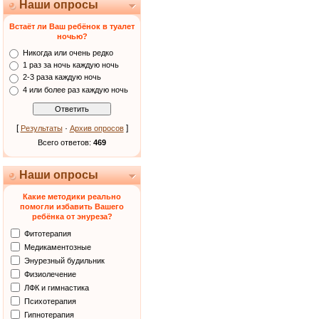
Наши опросы
Встаёт ли Ваш ребёнок в туалет
ночью?
Никогда или очень редко
1 раз за ночь каждую ночь
2-3 раза каждую ночь
4 или более раз каждую ночь
[
·
]
Результаты
Архив опросов
Всего ответов:
469
Наши опросы
Какие методики реально
помогли избавить Вашего
ребёнка от энуреза?
Фитотерапия
Медикаментозные
Энурезный будильник
Физиолечение
ЛФК и гимнастика
Психотерапия
Гипнотерапия