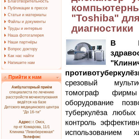
Благотворительность
компьютерны
Публикации в прессе
Статьи и материалы
"Toshiba" дл
Файлы и документы
диагностики
Труды и интервью
Наша фотогалерея
В Бю
Наши партнёры
Вопрос доктору
здраво
Как нас найти
"Клини
Напишите нам
противотуберкулёз
Прийти к нам
срезовый мульти
Амбулаторный приём
томограф фирмы 
специалиста по лечению
расстройств мочеиспускания
оборудование позв
ведётся на базе
Детского медицинского центра
туберкулёза любых
"До 16-ти"
контроль эффективн
Адрес:
г. Омск,
пр-кт Комарова, 11/1
использованием х
Клиника "Левобережная"
Телефон: