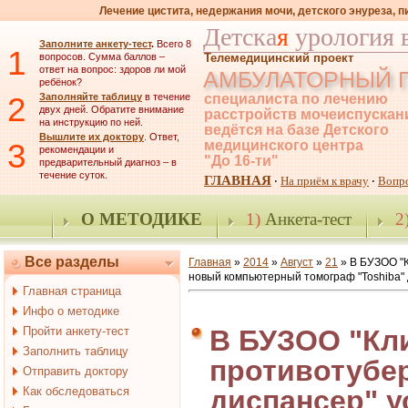
Лечение цистита, недержания мочи, детского энуреза, 
Детска
я
урология 
Заполните анкету-тест
.
Всего 8
1
вопросов. Сумма баллов –
Телемедицинский проект
ответ на вопрос: здоров ли мой
АМБУЛАТОРНЫЙ 
ребёнок?
2
Заполняйте таблицу
в течение
специалиста по лечению
двух дней. Обратите внимание
расстройств мочеиспускан
на инструкцию по ней.
ведётся на базе Детского
Вышлите их доктору
. Ответ,
3
медицинского центра
рекомендации и
"До 16-ти"
предварительный диагноз – в
течение суток.
ГЛАВНАЯ
На приём к врачу
Вопр
·
·
О МЕТОДИКЕ
1)
Анкета-тест
2
Все разделы
Главная
»
2014
»
Август
»
21
» В БУЗОО "
новый компьютерный томограф "Toshiba" 
Главная страница
Инфо о методике
Пройти анкету-тест
В БУЗОО "Кл
Заполнить таблицу
противотубе
Отправить доктору
Как обследоваться
диспансер" 