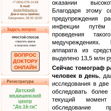
оказании высоко
+7 (904) 078-14-68
E-mail:
Благодаря этому с
doctor@disuria.ru
Дни и часы приёма:
предупреждения ра
Ежедневно, 08:30-18:00
инфекции путём 
Задать вопрос
проведения тако
ПРОСТОЙ СПОСОБ
медучреждениях.
спросить врача
и получить ответ
аппарата из средс
ВОПРОС
выделено 13,5 млн р
ДОКТОРУ
ОНЛАЙН
Сейчас томограф ра
человек в день
, д
Регистратура
исследования в две
Детский
обследовать более
медицинский
текущий момент
центр
"До 16-ти"
обследование 