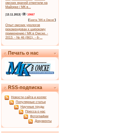
омских врачей отметили на
Майорке / МК в...
[
13.11.2013
]
10667
[
Газета "МК в Омске"
]
Опыт омских урологов
рекомендован к широкому
применению / МК в Омске. -
2013. - № 46 (861). - 6-...
Печать о нас
RSS-подписка
Новости сайта и коллег
Популярные статьи
Научные труды
Пресса о нас
Фотографии
Документы