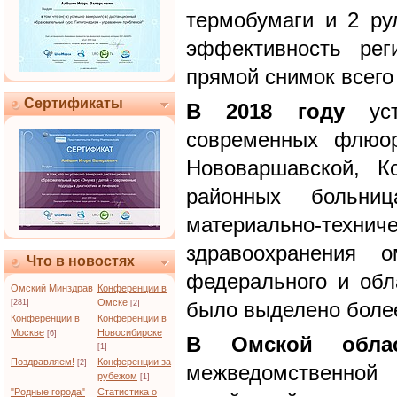
термобумаги и 2 ру
эффективность рег
прямой снимок всего 
Сертификаты
В 2018 году
уст
современных флюор
Нововаршавской, К
районных больни
материально-тех
здравоохранения о
Что в новостях
федерального и обл
Омский Минздрав
Конференции в
Омске
[281]
было выделено более
[2]
Конференции в
Конференции в
Москве
Новосибирске
[6]
В Омской обла
[1]
Поздравляем!
Конференции за
[2]
межведомственной
рубежом
[1]
"Родные города"
Статистика о