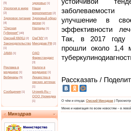
устойчивой тен
здоровье
[5]
[1]
Урология в мире
Наши
заболеваемости 
мероприятия
[2]
[2]
улучшение в сво
Здоровое питание
Здоровый образ
жизни
[4]
[1]
эффективности леч
"Омская
Награды
[1]
Губерния"
[40]
Так, в 2017 году 
Омский КМХЦ
ОмГМУ
[2]
[2]
Законодательство
Минздрав РФ
[2]
прошли около 1,4 
[1]
JAMA
ОАО
[1]
туберкулинодиагност
Фармстандарт
[3]
Реклама в
Налоги в
медицине
медицине
[1]
[1]
Вебинары
Лекарства в
Рассказать / Поделит
[5]
омских аптеках
[1]
Сообщения
Uroweb.Ru –
[1]
ООО Уромедиа
О чём и откуда
:
Омский Минздрав
|
Просмотр
[1]
Меню и навигация по всем новостям – в левой
Минздрав