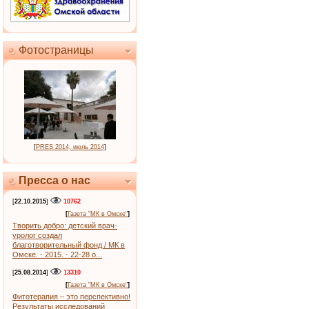
Фотостраницы
[
PRES 2014, июль 2014
]
Пресса о нас
[
22.10.2015
]
10762
[
Газета "МК в Омске"
]
Творить добро: детский врач-
уролог создал
благотворительный фонд / МК в
Омске. - 2015. - 22-28 о...
[
25.08.2014
]
13310
[
Газета "МК в Омске"
]
Фитотерапия – это перспективно!
Результаты исследований