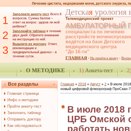
Лечение цистита, недержания мочи, детского энуреза, 
Детска
я
урология 
Заполните анкету-тест
.
Всего 8
1
вопросов. Сумма баллов –
Телемедицинский проект
ответ на вопрос: здоров ли мой
АМБУЛАТОРНЫЙ 
ребёнок?
2
Заполняйте таблицу
в течение
специалиста по лечению
двух дней. Обратите внимание
расстройств мочеиспускан
на инструкцию по ней.
ведётся на базе Детского
Вышлите их доктору
. Ответ,
3
медицинского центра
рекомендации и
"До 16-ти"
предварительный диагноз – в
течение суток.
ГЛАВНАЯ
На приём к врачу
Вопр
·
·
О МЕТОДИКЕ
1)
Анкета-тест
2
Все разделы
Главная
»
2018
»
Август
»
2
» В июле 2018
новый цифровой флюорограф ПроСкан-7
Главная страница
Инфо о методике
Пройти анкету-тест
В июле 2018 
Заполнить таблицу
ЦРБ Омской 
Отправить доктору
Как обследоваться
работать но