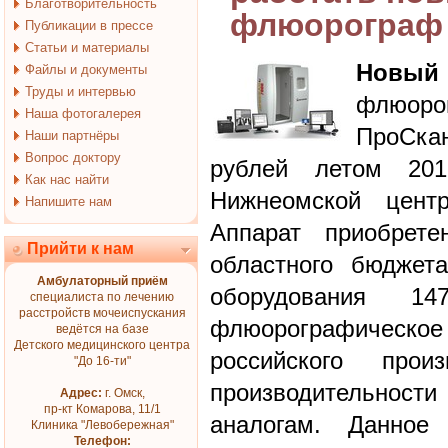
Благотворительность
флюорограф 
Публикации в прессе
Статьи и материалы
Новый
Файлы и документы
Труды и интервью
флюор
Наша фотогалерея
ПроСка
Наши партнёры
Вопрос доктору
рублей летом 20
Как нас найти
Нижнеомской центр
Напишите нам
Аппарат приобрете
Прийти к нам
областного бюджет
Амбулаторный приём
оборудования 1
специалиста по лечению
расстройств мочеиспускания
флюорографическ
ведётся на базе
Детского медицинского центра
российского про
"До 16-ти"
производительности
Адрес:
г. Омск,
пр-кт Комарова, 11/1
аналогам. Данное
Клиника "Левобережная"
Телефон: