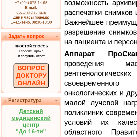
возможность архиви
+7 (904) 078-14-68
E-mail:
распечатки снимков 
doctor@disuria.ru
Дни и часы приёма:
Важнейшее преимуще
Ежедневно, 08:30-18:00
разрешение снимков
Задать вопрос
на пациента и персо
ПРОСТОЙ СПОСОБ
спросить врача
Аппарат ПроСкан
и получить ответ
проведения мас
ВОПРОС
рентгенологичес
ДОКТОРУ
своевременного 
ОНЛАЙН
онкологических и др
Регистратура
малой лучевой наг
Детский
поликлиник совреме
медицинский
условий их каче
центр
областного Правит
"До 16-ти"