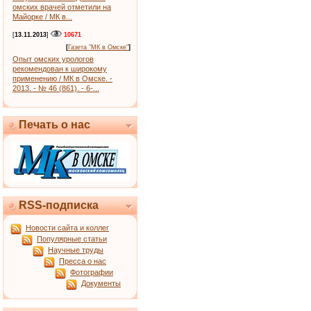
омских врачей отметили на
Майорке / МК в...
[
13.11.2013
]
10671
[
Газета "МК в Омске"
]
Опыт омских урологов
рекомендован к широкому
применению / МК в Омске. -
2013. - № 46 (861). - 6-...
Печать о нас
RSS-подписка
Новости сайта и коллег
Популярные статьи
Научные труды
Пресса о нас
Фотографии
Документы