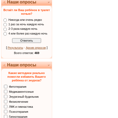
Наши опросы
Встаёт ли Ваш ребёнок в туалет
ночью?
Никогда или очень редко
1 раз за ночь каждую ночь
2-3 раза каждую ночь
4 или более раз каждую ночь
[
·
]
Результаты
Архив опросов
Всего ответов:
469
Наши опросы
Какие методики реально
помогли избавить Вашего
ребёнка от энуреза?
Фитотерапия
Медикаментозные
Энурезный будильник
Физиолечение
ЛФК и гимнастика
Психотерапия
Гипнотерапия