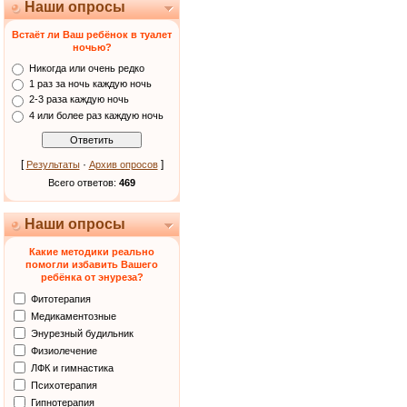
Наши опросы
Встаёт ли Ваш ребёнок в туалет
ночью?
Никогда или очень редко
1 раз за ночь каждую ночь
2-3 раза каждую ночь
4 или более раз каждую ночь
[
·
]
Результаты
Архив опросов
Всего ответов:
469
Наши опросы
Какие методики реально
помогли избавить Вашего
ребёнка от энуреза?
Фитотерапия
Медикаментозные
Энурезный будильник
Физиолечение
ЛФК и гимнастика
Психотерапия
Гипнотерапия