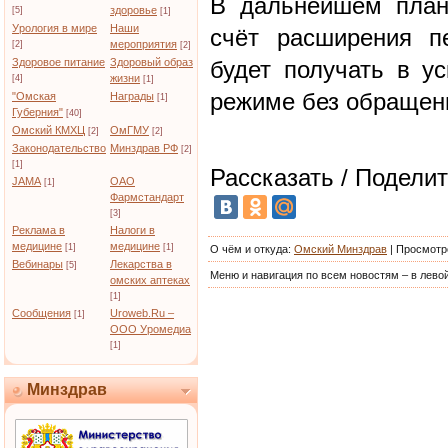
В дальнейшем план
здоровье
[5]
[1]
Урология в мире
Наши
счёт расширения п
мероприятия
[2]
[2]
Здоровое питание
Здоровый образ
будет получать в у
жизни
[4]
[1]
режиме без обращени
"Омская
Награды
[1]
Губерния"
[40]
Омский КМХЦ
ОмГМУ
[2]
[2]
Законодательство
Минздрав РФ
[2]
[1]
Рассказать / Поделит
JAMA
ОАО
[1]
Фармстандарт
[3]
Реклама в
Налоги в
медицине
медицине
[1]
[1]
О чём и откуда
:
Омский Минздрав
|
Просмотр
Вебинары
Лекарства в
[5]
Меню и навигация по всем новостям – в левой
омских аптеках
[1]
Сообщения
Uroweb.Ru –
[1]
ООО Уромедиа
[1]
Минздрав