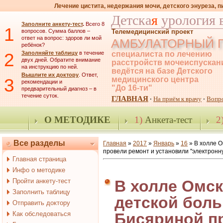
Лечение цистита, недержания мочи, детского энуреза, 
Детска
я
урология 
Заполните анкету-тест
.
Всего 8
1
вопросов. Сумма баллов –
Телемедицинский проект
ответ на вопрос: здоров ли мой
АМБУЛАТОРНЫЙ 
ребёнок?
2
Заполняйте таблицу
в течение
специалиста по лечению
двух дней. Обратите внимание
расстройств мочеиспускан
на инструкцию по ней.
ведётся на базе Детского
Вышлите их доктору
. Ответ,
3
медицинского центра
рекомендации и
"До 16-ти"
предварительный диагноз – в
течение суток.
ГЛАВНАЯ
На приём к врачу
Вопр
·
·
О МЕТОДИКЕ
1)
Анкета-тест
2
Все разделы
Главная
»
2017
»
Январь
»
16
» В холле О
провели ремонт и установили ''электронну
Главная страница
Инфо о методике
Пройти анкету-тест
В холле Омск
Заполнить таблицу
детской боль
Отправить доктору
Как обследоваться
Бисяриной п