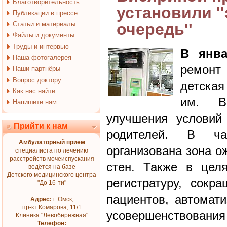
Благотворительность
установили '
Публикации в прессе
Статьи и материалы
очередь''
Файлы и документы
Труды и интервью
В янва
Наша фотогалерея
ремонт
Наши партнёры
Вопрос доктору
детска
Как нас найти
им. В
Напишите нам
улучшения условий
Прийти к нам
родителей. В ча
Амбулаторный приём
организована зона о
специалиста по лечению
расстройств мочеиспускания
стен. Также в цел
ведётся на базе
Детского медицинского центра
регистратуру, сокр
"До 16-ти"
пациентов, автомати
Адрес:
г. Омск,
пр-кт Комарова, 11/1
усовершенствов
Клиника "Левобережная"
Телефон: