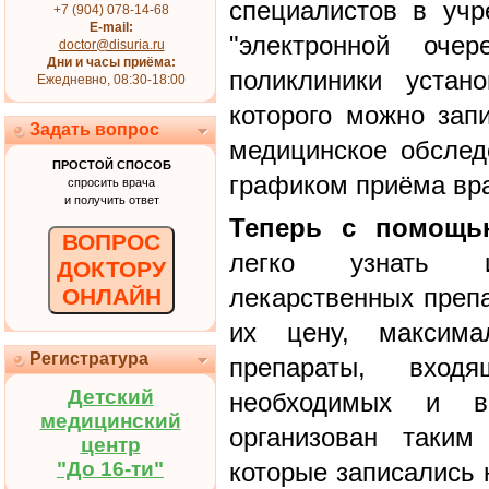
специалистов в учр
+7 (904) 078-14-68
E-mail:
"электронной оче
doctor@disuria.ru
Дни и часы приёма:
поликлиники устан
Ежедневно, 08:30-18:00
которого можно зап
Задать вопрос
медицинское обслед
ПРОСТОЙ СПОСОБ
графиком приёма вр
спросить врача
и получить ответ
Теперь с помощь
ВОПРОС
легко узнать 
ДОКТОРУ
лекарственных препа
ОНЛАЙН
их цену, максим
Регистратура
препараты, вход
Детский
необходимых и в
медицинский
организован таким
центр
"До 16-ти"
которые записались 