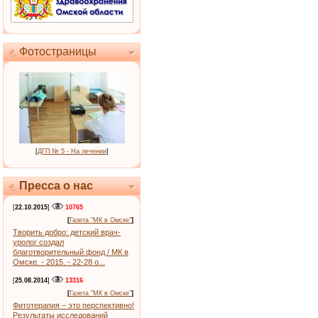
Фотостраницы
[
ДГП № 5 - На лечении
]
Пресса о нас
[
22.10.2015
]
10765
[
Газета "МК в Омске"
]
Творить добро: детский врач-
уролог создал
благотворительный фонд / МК в
Омске. - 2015. - 22-28 о...
[
25.08.2014
]
13316
[
Газета "МК в Омске"
]
Фитотерапия – это перспективно!
Результаты исследований