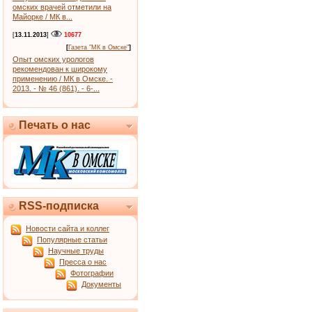
омских врачей отметили на
Майорке / МК в...
[
13.11.2013
]
10677
[
Газета "МК в Омске"
]
Опыт омских урологов
рекомендован к широкому
применению / МК в Омске. -
2013. - № 46 (861). - 6-...
Печать о нас
RSS-подписка
Новости сайта и коллег
Популярные статьи
Научные труды
Пресса о нас
Фотографии
Документы