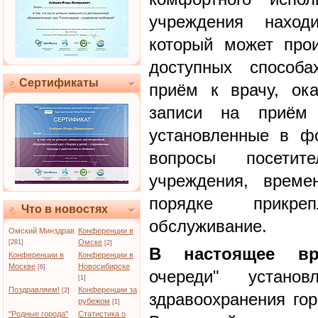
учреждения находи
который может про
доступных способа
Сертификаты
приём к врачу, ок
записи на приём
установленные в фо
вопросы посети
учреждения, време
порядке прикре
Что в новостях
обслуживание.
Омский Минздрав
Конференции в
Омске
[281]
[2]
В настоящее вр
Конференции в
Конференции в
Москве
Новосибирске
[6]
очереди" устано
[1]
Поздравляем!
Конференции за
[2]
здравоохранения го
рубежом
[1]
"Родные города"
Статистика о