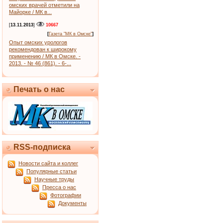
омских врачей отметили на
Майорке / МК в...
[
13.11.2013
]
10667
[
Газета "МК в Омске"
]
Опыт омских урологов
рекомендован к широкому
применению / МК в Омске. -
2013. - № 46 (861). - 6-...
Печать о нас
RSS-подписка
Новости сайта и коллег
Популярные статьи
Научные труды
Пресса о нас
Фотографии
Документы