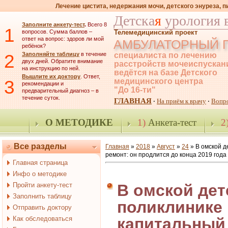
Лечение цистита, недержания мочи, детского энуреза, 
Детска
я
урология 
Заполните анкету-тест
.
Всего 8
1
вопросов. Сумма баллов –
Телемедицинский проект
ответ на вопрос: здоров ли мой
АМБУЛАТОРНЫЙ 
ребёнок?
2
Заполняйте таблицу
в течение
специалиста по лечению
двух дней. Обратите внимание
расстройств мочеиспускан
на инструкцию по ней.
ведётся на базе Детского
Вышлите их доктору
. Ответ,
3
медицинского центра
рекомендации и
"До 16-ти"
предварительный диагноз – в
течение суток.
ГЛАВНАЯ
На приём к врачу
Вопр
·
·
О МЕТОДИКЕ
1)
Анкета-тест
2
Все разделы
Главная
»
2018
»
Август
»
24
» В омской д
ремонт: он продлится до конца 2019 года
Главная страница
Инфо о методике
Пройти анкету-тест
В омской дет
Заполнить таблицу
поликлинике
Отправить доктору
Как обследоваться
капитальный 