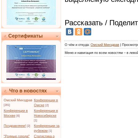
Рассказать / Поделит
Сертификаты
О чём и откуда
:
Омский Минздрав
|
Просмотр
Меню и навигация по всем новостям – в левой
Что в новостях
Омский Минздрав
Конференции в
Омске
[281]
[2]
Конференции в
Конференции в
Москве
Новосибирске
[6]
[1]
Поздравляем!
Конференции за
[2]
рубежом
[1]
"Родные города"
Статистика о