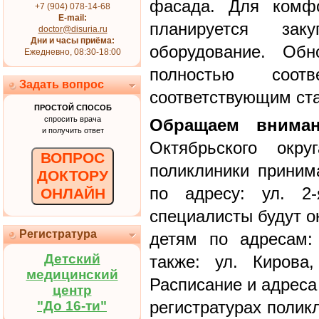
фасада. Для комфо
+7 (904) 078-14-68
E-mail:
планируется за
doctor@disuria.ru
Дни и часы приёма:
оборудование. Обн
Ежедневно, 08:30-18:00
полностью соот
Задать вопрос
соответствующим ст
ПРОСТОЙ СПОСОБ
спросить врача
Обращаем вниман
и получить ответ
Октябрьского окр
ВОПРОС
поликлиники приним
ДОКТОРУ
по адресу: ул. 2-
ОНЛАЙН
специалисты будут 
Регистратура
детям по адресам: 
Детский
также: ул. Кирова
медицинский
Расписание и адреса
центр
регистратурах полик
"До 16-ти"