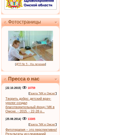
Фотостраницы
[
ДГП № 5 - На лечении
]
Пресса о нас
[
22.10.2015
]
10759
[
Газета "МК в Омске"
]
Творить добро: детский врач-
уролог создал
благотворительный фонд / МК в
Омске. - 2015. - 22-28 о...
[
25.08.2014
]
13305
[
Газета "МК в Омске"
]
Фитотерапия – это перспективно!
Результаты исследований