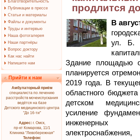
Благотворительность
продлится до
Публикации в прессе
Статьи и материалы
В авгус
Файлы и документы
Труды и интервью
городск
Наша фотогалерея
ул. Б.
Наши партнёры
Вопрос доктору
капита
Как нас найти
Здание площадью о
Напишите нам
планируется отремон
Прийти к нам
2019 года. В текуще
Амбулаторный приём
областного бюджета
специалиста по лечению
расстройств мочеиспускания
детском медицин
ведётся на базе
Детского медицинского центра
усиление фундамен
"До 16-ти"
инженерных к
Адрес:
г. Омск,
пр-кт Комарова, 11/1
электроснабжения,
Клиника "Левобережная"
Телефон: