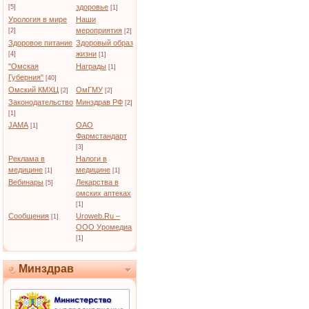
здоровье
[5]
[1]
Урология в мире
Наши
мероприятия
[2]
[2]
Здоровое питание
Здоровый образ
жизни
[4]
[1]
"Омская
Награды
[1]
Губерния"
[40]
Омский КМХЦ
ОмГМУ
[2]
[2]
Законодательство
Минздрав РФ
[2]
[1]
JAMA
ОАО
[1]
Фармстандарт
[3]
Реклама в
Налоги в
медицине
медицине
[1]
[1]
Вебинары
Лекарства в
[5]
омских аптеках
[1]
Сообщения
Uroweb.Ru –
[1]
ООО Уромедиа
[1]
Минздрав