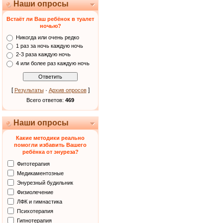
Наши опросы
Встаёт ли Ваш ребёнок в туалет
ночью?
Никогда или очень редко
1 раз за ночь каждую ночь
2-3 раза каждую ночь
4 или более раз каждую ночь
[
·
]
Результаты
Архив опросов
Всего ответов:
469
Наши опросы
Какие методики реально
помогли избавить Вашего
ребёнка от энуреза?
Фитотерапия
Медикаментозные
Энурезный будильник
Физиолечение
ЛФК и гимнастика
Психотерапия
Гипнотерапия