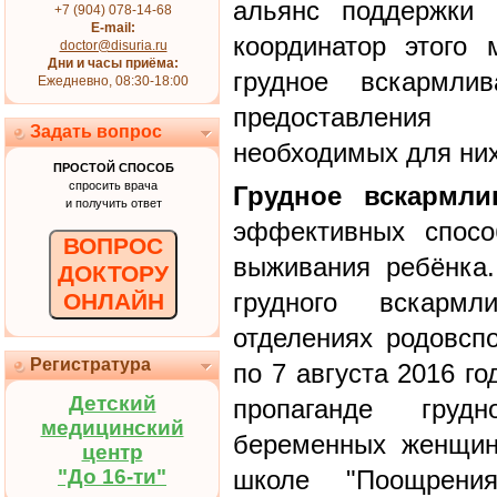
альянс поддержки 
+7 (904) 078-14-68
E-mail:
координатор этого 
doctor@disuria.ru
Дни и часы приёма:
грудное вскармли
Ежедневно, 08:30-18:00
предоставлени
Задать вопрос
необходимых для них
ПРОСТОЙ СПОСОБ
спросить врача
Грудное вскармл
и получить ответ
эффективных спосо
ВОПРОС
выживания ребёнка
ДОКТОРУ
грудного вскарм
ОНЛАЙН
отделениях родовсп
Регистратура
по 7 августа 2016 г
Детский
пропаганде груд
медицинский
беременных женщин
центр
"До 16-ти"
школе "Поощрения