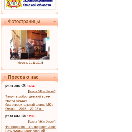
Фотостраницы
[
Москва, 21.11.2014
]
Пресса о нас
[
22.10.2015
]
10764
[
Газета "МК в Омске"
]
Творить добро: детский врач-
уролог создал
благотворительный фонд / МК в
Омске. - 2015. - 22-28 о...
[
25.08.2014
]
13314
[
Газета "МК в Омске"
]
Фитотерапия – это перспективно!
Результаты исследований