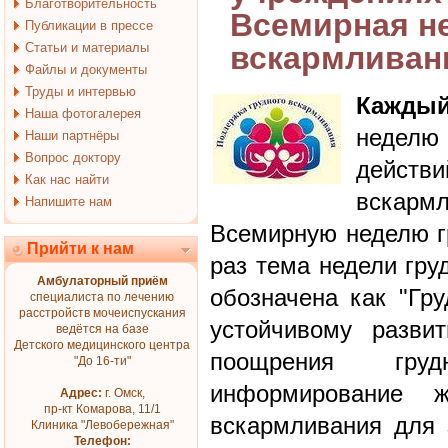
Благотворительность
Всемирная не
Публикации в прессе
Статьи и материалы
вскармливан
Файлы и документы
Труды и интервью
Кажды
Наша фотогалерея
неделю
Наши партнёры
Вопрос доктору
действ
Как нас найти
вскарм
Напишите нам
Всемирную неделю гр
Прийти к нам
раз тема недели гру
Амбулаторный приём
обозначена как "Гр
специалиста по лечению
расстройств мочеиспускания
устойчивому разви
ведётся на базе
Детского медицинского центра
поощрения гру
"До 16-ти"
информирование 
Адрес:
г. Омск,
пр-кт Комарова, 11/1
вскармливания для 
Клиника "Левобережная"
Телефон: