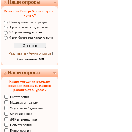
Наши опросы
Встаёт ли Ваш ребёнок в туалет
ночью?
Никогда или очень редко
1 раз за ночь каждую ночь
2-3 раза каждую ночь
4 или более раз каждую ночь
[
·
]
Результаты
Архив опросов
Всего ответов:
469
Наши опросы
Какие методики реально
помогли избавить Вашего
ребёнка от энуреза?
Фитотерапия
Медикаментозные
Энурезный будильник
Физиолечение
ЛФК и гимнастика
Психотерапия
Гипнотерапия