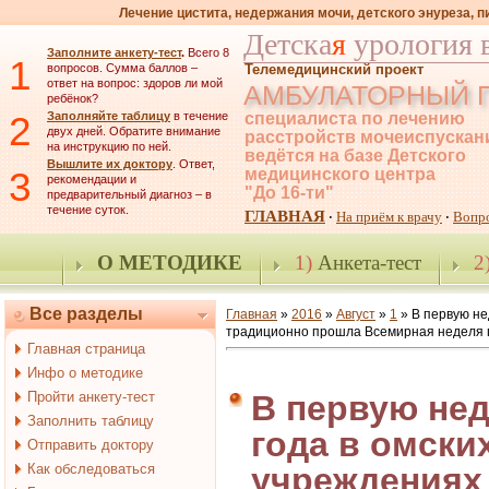
Лечение цистита, недержания мочи, детского энуреза, 
Детска
я
урология 
Заполните анкету-тест
.
Всего 8
1
вопросов. Сумма баллов –
Телемедицинский проект
ответ на вопрос: здоров ли мой
АМБУЛАТОРНЫЙ 
ребёнок?
2
Заполняйте таблицу
в течение
специалиста по лечению
двух дней. Обратите внимание
расстройств мочеиспускан
на инструкцию по ней.
ведётся на базе Детского
Вышлите их доктору
. Ответ,
3
медицинского центра
рекомендации и
"До 16-ти"
предварительный диагноз – в
течение суток.
ГЛАВНАЯ
На приём к врачу
Вопр
·
·
О МЕТОДИКЕ
1)
Анкета-тест
2
Все разделы
Главная
»
2016
»
Август
»
1
» В первую не
традиционно прошла Всемирная неделя 
Главная страница
Инфо о методике
Пройти анкету-тест
В первую нед
Заполнить таблицу
года в омски
Отправить доктору
Как обследоваться
учреждениях