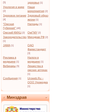
здоровье
[5]
[1]
Урология в мире
Наши
мероприятия
[2]
[2]
Здоровое питание
Здоровый образ
жизни
[4]
[1]
"Омская
Награды
[1]
Губерния"
[40]
Омский КМХЦ
ОмГМУ
[2]
[2]
Законодательство
Минздрав РФ
[2]
[1]
JAMA
ОАО
[1]
Фармстандарт
[3]
Реклама в
Налоги в
медицине
медицине
[1]
[1]
Вебинары
Лекарства в
[5]
омских аптеках
[1]
Сообщения
Uroweb.Ru –
[1]
ООО Уромедиа
[1]
Минздрав