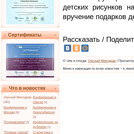
детских рисунков н
вручение подарков 
Сертификаты
Рассказать / Поделит
О чём и откуда
:
Омский Минздрав
|
Просмотр
Меню и навигация по всем новостям – в левой
Что в новостях
Омский Минздрав
Конференции в
Омске
[281]
[2]
Конференции в
Конференции в
Москве
Новосибирске
[6]
[1]
Поздравляем!
Конференции за
[2]
рубежом
[1]
"Родные города"
Статистика о