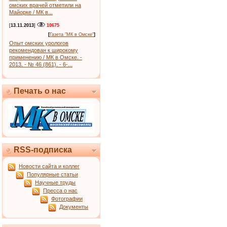
омских врачей отметили на
Майорке / МК в...
[
13.11.2013
]
10675
[
Газета "МК в Омске"
]
Опыт омских урологов
рекомендован к широкому
применению / МК в Омске. -
2013. - № 46 (861). - 6-...
Печать о нас
RSS-подписка
Новости сайта и коллег
Популярные статьи
Научные труды
Пресса о нас
Фотографии
Документы