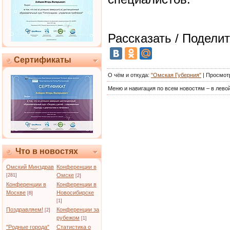
Рассказать / Поделит
Сертификаты
О чём и откуда
:
"Омская Губерния"
|
Просмот
Меню и навигация по всем новостям – в левой
Что в новостях
Омский Минздрав
Конференции в
Омске
[281]
[2]
Конференции в
Конференции в
Москве
Новосибирске
[6]
[1]
Поздравляем!
Конференции за
[2]
рубежом
[1]
"Родные города"
Статистика о