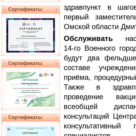
здравпункт в шаго
Сертификаты
первый заместител
Омской области Дми
Обслуживать
насе
14-го Военного гор
будут два фельдше
Сертификаты
составе учреждени
приёма, процедурный
Также в здравпу
проведение вакц
всеобщей диспа
консультаций Центр
Сертификаты
консультативный
специалистов.