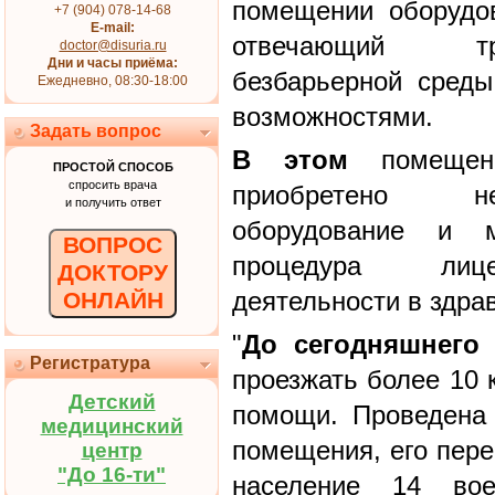
помещении оборудо
+7 (904) 078-14-68
E-mail:
отвечающий тр
doctor@disuria.ru
Дни и часы приёма:
безбарьерной сред
Ежедневно, 08:30-18:00
возможностями.
Задать вопрос
В этом
помещени
ПРОСТОЙ СПОСОБ
спросить врача
приобретено не
и получить ответ
оборудование и м
ВОПРОС
процедура лице
ДОКТОРУ
деятельности в здра
ОНЛАЙН
"
До сегодняшнего
Регистратура
проезжать более 10 
Детский
помощи. Проведена
медицинский
помещения, его пере
центр
"До 16-ти"
население 14 вое