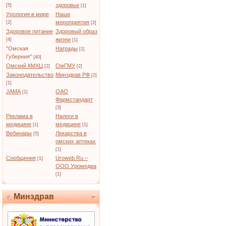
здоровье
[5]
[1]
Урология в мире
Наши
мероприятия
[2]
[2]
Здоровое питание
Здоровый образ
жизни
[4]
[1]
"Омская
Награды
[1]
Губерния"
[40]
Омский КМХЦ
ОмГМУ
[2]
[2]
Законодательство
Минздрав РФ
[2]
[1]
JAMA
ОАО
[1]
Фармстандарт
[3]
Реклама в
Налоги в
медицине
медицине
[1]
[1]
Вебинары
Лекарства в
[5]
омских аптеках
[1]
Сообщения
Uroweb.Ru –
[1]
ООО Уромедиа
[1]
Минздрав