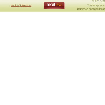
© 2013-2
doctor@disuria.ru
Телемедицинск
Имеются противопоказ