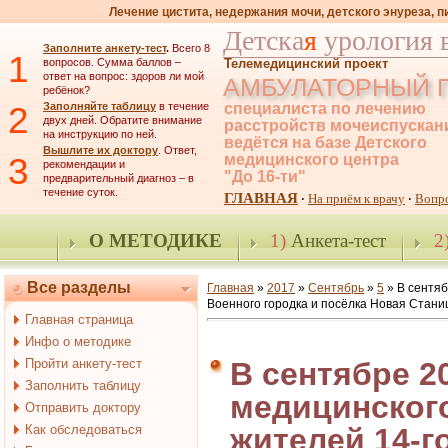
Лечение цистита, недержания мочи, детского энуреза, 
Детска
я
урология 
Заполните анкету-тест
.
Всего 8
1
вопросов. Сумма баллов –
Телемедицинский проект
ответ на вопрос: здоров ли мой
АМБУЛАТОРНЫЙ 
ребёнок?
2
Заполняйте таблицу
в течение
специалиста по лечению
двух дней. Обратите внимание
расстройств мочеиспускан
на инструкцию по ней.
ведётся на базе Детского
Вышлите их доктору
. Ответ,
3
медицинского центра
рекомендации и
"До 16-ти"
предварительный диагноз – в
течение суток.
ГЛАВНАЯ
На приём к врачу
Вопр
·
·
О МЕТОДИКЕ
1)
Анкета-тест
2
Все разделы
Главная
»
2017
»
Сентябрь
»
5
» В сентяб
Военного городка и посёлка Новая Стани
Главная страница
Инфо о методике
Пройти анкету-тест
В сентябре 2
Заполнить таблицу
медицинског
Отправить доктору
Как обследоваться
жителей 14-г