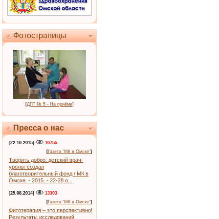
Фотостраницы
[
ДГП № 5 - На приёме
]
Пресса о нас
[
22.10.2015
]
10755
[
Газета "МК в Омске"
]
Творить добро: детский врач-
уролог создал
благотворительный фонд / МК в
Омске. - 2015. - 22-28 о...
[
25.08.2014
]
13303
[
Газета "МК в Омске"
]
Фитотерапия – это перспективно!
Результаты исследований