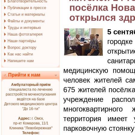
Благотворительность
посёлка Нова
Публикации в прессе
Статьи и материалы
открылся зд
Файлы и документы
Труды и интервью
5 сентя
Наша фотогалерея
городк
Наши партнёры
Вопрос доктору
откры
Как нас найти
санит
Напишите нам
медицинскую помощ
Прийти к нам
человек жителей сам
Амбулаторный приём
675 жителей посёлк
специалиста по лечению
расстройств мочеиспускания
учреждение распо
ведётся на базе
Детского медицинского центра
многоквартирного
"До 16-ти"
территория имеет 
Адрес:
г. Омск,
пр-кт Комарова, 11/1
парковочную стоянку
Клиника "Левобережная"
Телефон: