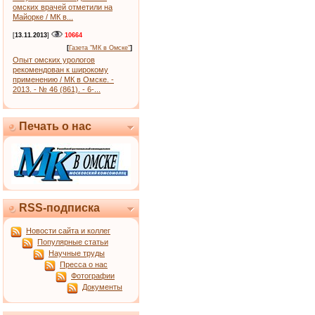
омских врачей отметили на
Майорке / МК в...
[
13.11.2013
]
10664
[
Газета "МК в Омске"
]
Опыт омских урологов
рекомендован к широкому
применению / МК в Омске. -
2013. - № 46 (861). - 6-...
Печать о нас
RSS-подписка
Новости сайта и коллег
Популярные статьи
Научные труды
Пресса о нас
Фотографии
Документы