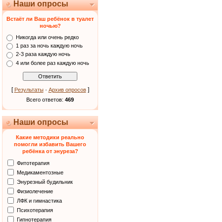
Наши опросы
Встаёт ли Ваш ребёнок в туалет
ночью?
Никогда или очень редко
1 раз за ночь каждую ночь
2-3 раза каждую ночь
4 или более раз каждую ночь
[
·
]
Результаты
Архив опросов
Всего ответов:
469
Наши опросы
Какие методики реально
помогли избавить Вашего
ребёнка от энуреза?
Фитотерапия
Медикаментозные
Энурезный будильник
Физиолечение
ЛФК и гимнастика
Психотерапия
Гипнотерапия