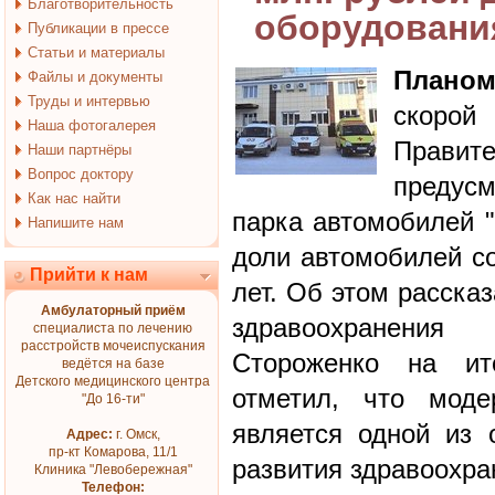
Благотворительность
оборудовани
Публикации в прессе
Статьи и материалы
Планом
Файлы и документы
Труды и интервью
скорой
Наша фотогалерея
Правит
Наши партнёры
Вопрос доктору
предусм
Как нас найти
парка автомобилей 
Напишите нам
доли автомобилей со
Прийти к нам
лет. Об этом расска
Амбулаторный приём
здравоохранения
специалиста по лечению
расстройств мочеиспускания
Стороженко на ит
ведётся на базе
Детского медицинского центра
отметил, что моде
"До 16-ти"
является одной из 
Адрес:
г. Омск,
пр-кт Комарова, 11/1
развития здравоохра
Клиника "Левобережная"
Телефон: