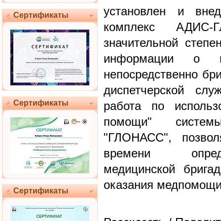
установлен и вне
Сертификаты
комплекс АДИС-
значительной степе
информации о п
непосредственно бри
диспетчерской слу
Сертификаты
работа по использ
помощи" системы
"ГЛОНАСС", позво
времени опред
медицинской брига
оказания медпомощи
Сертификаты