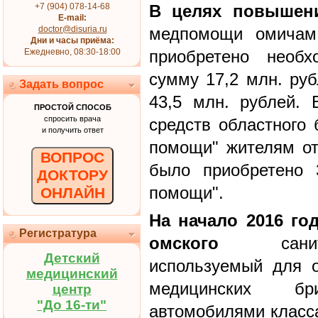
+7 (904) 078-14-68
В целях повышени
E-mail:
doctor@disuria.ru
медпомощи омичам 
Дни и часы приёма:
Ежедневно, 08:30-18:00
приобретено необх
сумму 17,2 млн. ру
Задать вопрос
43,5 млн. рублей. 
ПРОСТОЙ СПОСОБ
спросить врача
средств областного 
и получить ответ
помощи" жителям от
ВОПРОС
было приобретено 
ДОКТОРУ
помощи".
ОНЛАЙН
На начало 2016 го
Регистратура
омского
санитар
Детский
используемый для 
медицинский
медицинских бр
центр
"До 16-ти"
автомобилями класса