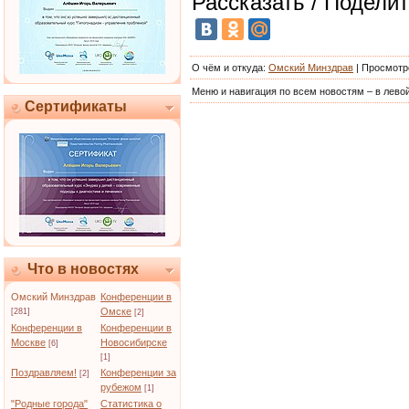
Рассказать / Поделит
О чём и откуда
:
Омский Минздрав
|
Просмотр
Меню и навигация по всем новостям – в левой
Сертификаты
Что в новостях
Омский Минздрав
Конференции в
Омске
[281]
[2]
Конференции в
Конференции в
Москве
Новосибирске
[6]
[1]
Поздравляем!
Конференции за
[2]
рубежом
[1]
"Родные города"
Статистика о