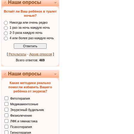
Наши опросы
Встаёт ли Ваш ребёнок в туалет
ночью?
Никогда или очень редко
1 раз за ночь каждую ночь
2-3 раза каждую ночь
4 или более раз каждую ночь
[
·
]
Результаты
Архив опросов
Всего ответов:
469
Наши опросы
Какие методики реально
помогли избавить Вашего
ребёнка от энуреза?
Фитотерапия
Медикаментозные
Энурезный будильник
Физиолечение
ЛФК и гимнастика
Психотерапия
Гипнотерапия