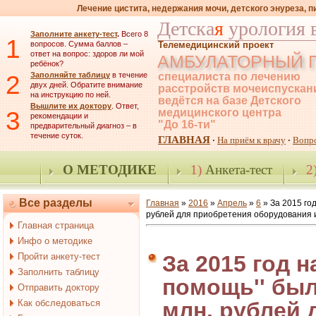
Лечение цистита, недержания мочи, детского энуреза, 
Детска
я
урология 
Заполните анкету-тест
.
Всего 8
1
вопросов. Сумма баллов –
Телемедицинский проект
ответ на вопрос: здоров ли мой
АМБУЛАТОРНЫЙ 
ребёнок?
2
Заполняйте таблицу
в течение
специалиста по лечению
двух дней. Обратите внимание
расстройств мочеиспускан
на инструкцию по ней.
ведётся на базе Детского
Вышлите их доктору
. Ответ,
3
медицинского центра
рекомендации и
"До 16-ти"
предварительный диагноз – в
течение суток.
ГЛАВНАЯ
На приём к врачу
Вопр
·
·
О МЕТОДИКЕ
1)
Анкета-тест
2
Все разделы
Главная
»
2016
»
Апрель
»
6
» За 2015 год
рублей для приобретения оборудования 
Главная страница
Инфо о методике
Пройти анкету-тест
За 2015 год н
Заполнить таблицу
помощь'' был
Отправить доктору
Как обследоваться
млн. рублей 