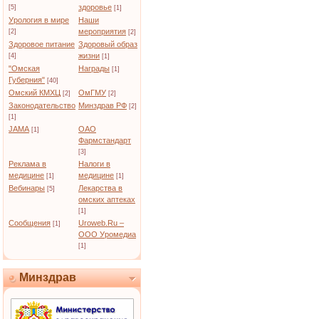
здоровье
[5]
[1]
Урология в мире
Наши
мероприятия
[2]
[2]
Здоровое питание
Здоровый образ
жизни
[4]
[1]
"Омская
Награды
[1]
Губерния"
[40]
Омский КМХЦ
ОмГМУ
[2]
[2]
Законодательство
Минздрав РФ
[2]
[1]
JAMA
ОАО
[1]
Фармстандарт
[3]
Реклама в
Налоги в
медицине
медицине
[1]
[1]
Вебинары
Лекарства в
[5]
омских аптеках
[1]
Сообщения
Uroweb.Ru –
[1]
ООО Уромедиа
[1]
Минздрав