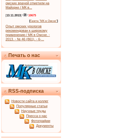
омских врачей отметили на
Майорке / МК в...
[
13.11.2013
]
10675
[
Газета "МК в Омске"
]
Опыт омских урологов
рекомендован к широкому
применению / МК в Омске. -
2013. - № 46 (861). - 6-...
Печать о нас
RSS-подписка
Новости сайта и коллег
Популярные статьи
Научные труды
Пресса о нас
Фотографии
Документы