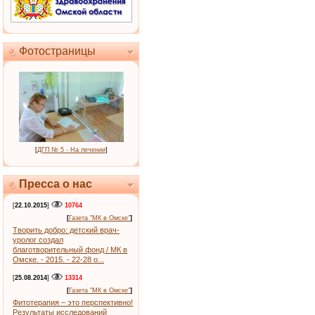
Фотостраницы
[
ДГП № 5 - На лечении
]
Пресса о нас
[
22.10.2015
]
10764
[
Газета "МК в Омске"
]
Творить добро: детский врач-
уролог создал
благотворительный фонд / МК в
Омске. - 2015. - 22-28 о...
[
25.08.2014
]
13314
[
Газета "МК в Омске"
]
Фитотерапия – это перспективно!
Результаты исследований