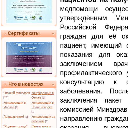
медпомощи осущес
утверждённым Мини
Российской Федер
Сертификаты
граждан для её ок
пациент, имеющий 
показания для ока
заключением вра
профилактического 
консультацию к 
Что в новостях
заболевания. Посл
Омский Минздрав
Конференции в
Омске
[281]
[2]
заключения пакет 
Конференции в
Конференции в
Москве
Новосибирске
комиссией Минздрав
[6]
[1]
направлению граждан
Поздравляем!
Конференции за
[2]
рубежом
[1]
оказания высокот
"Родные города"
Статистика о