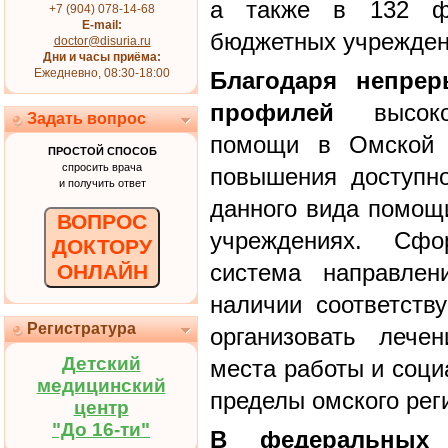
а также в 132 фе
+7 (904) 078-14-68
E-mail:
бюджетных учрежден
doctor@disuria.ru
Дни и часы приёма:
Ежедневно, 08:30-18:00
Благодаря непре
профилей
высокот
Задать вопрос
помощи в Омской 
ПРОСТОЙ СПОСОБ
спросить врача
повышения доступн
и получить ответ
данного вида помощ
ВОПРОС
учреждениях. Сфо
ДОКТОРУ
система направлен
ОНЛАЙН
наличии соответств
Регистратура
организовать лече
Детский
места работы и соци
медицинский
пределы омского рег
центр
"До 16-ти"
В федеральных 