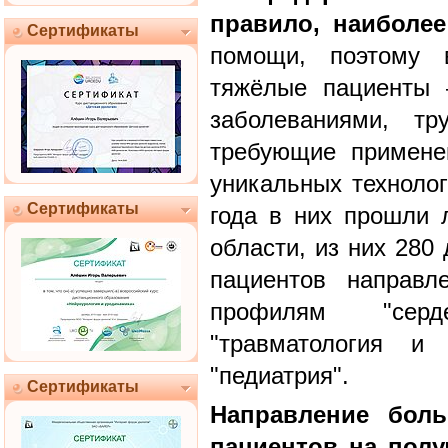
правило, наиболе
Сертификаты
помощи, поэтому 
тяжёлые пациенты 
заболеваниями, тр
требующие примене
уникальных технолог
Сертификаты
года в них прошли 
области, из них 280
пациентов направл
профилям "сердеч
"травматология и о
"педиатрия".
Сертификаты
Направление бол
пациентов на полу