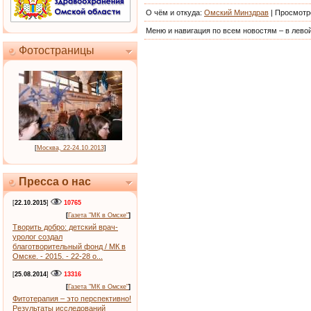
О чём и откуда
:
Омский Минздрав
|
Просмотр
Меню и навигация по всем новостям – в левой
Фотостраницы
[
Москва, 22-24.10.2013
]
Пресса о нас
[
22.10.2015
]
10765
[
Газета "МК в Омске"
]
Творить добро: детский врач-
уролог создал
благотворительный фонд / МК в
Омске. - 2015. - 22-28 о...
[
25.08.2014
]
13316
[
Газета "МК в Омске"
]
Фитотерапия – это перспективно!
Результаты исследований