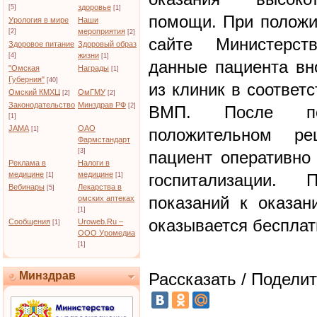
здоровье
[5]
[1]
помощи. При положи
Урология в мире
Наши
мероприятия
[2]
[2]
сайте Министерст
Здоровое питание
Здоровый образ
жизни
[4]
[1]
данные пациента вн
"Омская
Награды
[1]
Губерния"
[40]
из клиник в соотве
Омский КМХЦ
ОмГМУ
[2]
[2]
Законодательство
Минздрав РФ
[2]
ВМП. После по
[1]
JAMA
ОАО
[1]
положительном ре
Фармстандарт
[3]
пациент оперативно
Реклама в
Налоги в
медицине
медицине
госпитализации.
[1]
[1]
Вебинары
Лекарства в
[5]
показаний к оказа
омских аптеках
[1]
оказывается бесплат
Сообщения
Uroweb.Ru –
[1]
ООО Уромедиа
[1]
Минздрав
Рассказать / Поделит