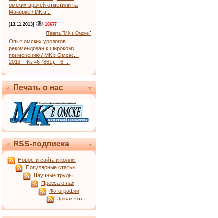
омских врачей отметили на
Майорке / МК в...
[
13.11.2013
]
10677
[
Газета "МК в Омске"
]
Опыт омских урологов
рекомендован к широкому
применению / МК в Омске. -
2013. - № 46 (861). - 6-...
Печать о нас
RSS-подписка
Новости сайта и коллег
Популярные статьи
Научные труды
Пресса о нас
Фотографии
Документы