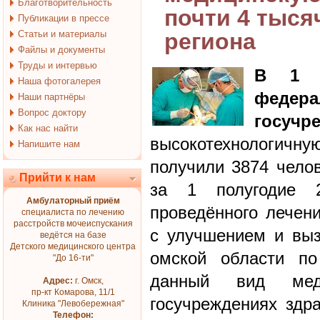
Благотворительность
почти 4 тыся
Публикации в прессе
Статьи и материалы
региона
Файлы и документы
Труды и интервью
В 1 п
Наша фотогалерея
федера
Наши партнёры
Вопрос доктору
госучр
Как нас найти
высокотехнологичн
Напишите нам
получили 3874 челов
Прийти к нам
за 1 полугодие 2
Амбулаторный приём
проведённого лечен
специалиста по лечению
расстройств мочеиспускания
с улучшением и выз
ведётся на базе
Детского медицинского центра
омской области по
"До 16-ти"
данный вид ме
Адрес:
г. Омск,
пр-кт Комарова, 11/1
госучреждениях здр
Клиника "Левобережная"
Телефон: