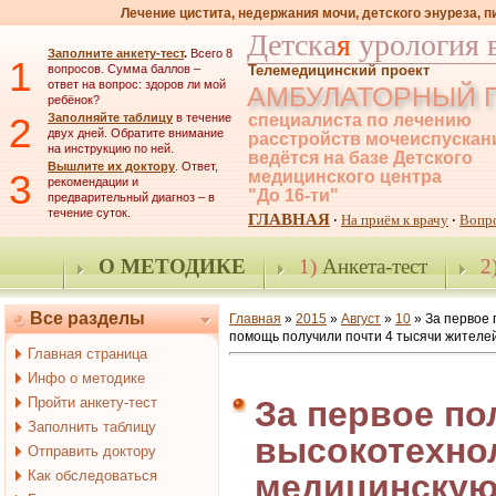
Лечение цистита, недержания мочи, детского энуреза, 
Детска
я
урология 
Заполните анкету-тест
.
Всего 8
1
вопросов. Сумма баллов –
Телемедицинский проект
ответ на вопрос: здоров ли мой
АМБУЛАТОРНЫЙ 
ребёнок?
2
Заполняйте таблицу
в течение
специалиста по лечению
двух дней. Обратите внимание
расстройств мочеиспускан
на инструкцию по ней.
ведётся на базе Детского
Вышлите их доктору
. Ответ,
3
медицинского центра
рекомендации и
"До 16-ти"
предварительный диагноз – в
течение суток.
ГЛАВНАЯ
На приём к врачу
Вопр
·
·
О МЕТОДИКЕ
1)
Анкета-тест
2
Все разделы
Главная
»
2015
»
Август
»
10
» За первое 
помощь получили почти 4 тысячи жителей
Главная страница
Инфо о методике
Пройти анкету-тест
За первое по
Заполнить таблицу
высокотехно
Отправить доктору
Как обследоваться
медицинскую