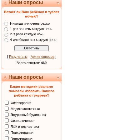
Наши опросы
Встаёт ли Ваш ребёнок в туалет
ночью?
Никогда или очень редко
1 раз за ночь каждую ночь
2-3 раза каждую ночь
4 или более раз каждую ночь
[
·
]
Результаты
Архив опросов
Всего ответов:
469
Наши опросы
Какие методики реально
помогли избавить Вашего
ребёнка от энуреза?
Фитотерапия
Медикаментозные
Энурезный будильник
Физиолечение
ЛФК и гимнастика
Психотерапия
Гипнотерапия