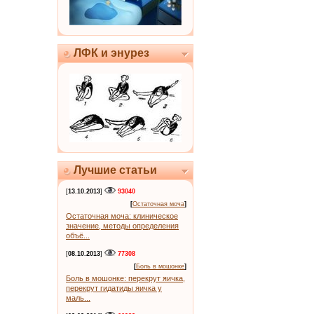
ЛФК и энурез
Лучшие статьи
[
13.10.2013
]
93040
[
Остаточная моча
]
Остаточная моча: клиническое
значение, методы определения
объё...
[
08.10.2013
]
77308
[
Боль в мошонке
]
Боль в мошонке: перекрут яичка,
перекрут гидатиды яичка у
маль...