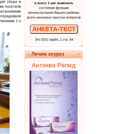
для сбора и
и всего 1 шаг выяснить
кже посетили
состояние функции
питанниками
мочеиспускания Вашего ребёнка:
 порадовали
всего несколько простых вопросов
ченикам 1-х
АНКЕТА-ТЕСТ
Это DOC-файл, 1 стр. А4
Лечим энурез
Антиква Рапид