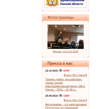
Фотостраницы
[
Москва, 22-24.10.2013
]
Пресса о нас
[
22.10.2015
]
10759
[
Газета "МК в Омске"
]
Творить добро: детский врач-
уролог создал
благотворительный фонд / МК в
Омске. - 2015. - 22-28 о...
[
25.08.2014
]
13305
[
Газета "МК в Омске"
]
Фитотерапия – это перспективно!
Результаты исследований