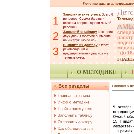
Лечение цистита, недержани
Детс
Заполните анкету-тест
.
Всего 8
1
вопросов. Сумма баллов –
Телемед
ответ на вопрос: здоров ли мой
АМБ
ребёнок?
2
Заполняйте таблицу
в течение
специа
двух дней. Обратите внимание
расстр
на инструкцию по ней.
ведётс
Вышлите их доктору
. Ответ,
3
медици
рекомендации и
"До 16
предварительный диагноз – в
течение суток.
ГЛАВН
О МЕТОДИКЕ
1
Все разделы
Главная
»
Ф
Главная страница
Инфо о методике
5 октября 
Пройти анкету-тест
страдающим
Заполнить таблицу
Омской обл
15 II вида
Отправить доктору
лекарствен
Как обследоваться
– в рамках