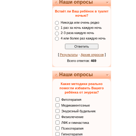
Наши опросы
Встаёт ли Ваш ребёнок в туалет
ночью?
Никогда или очень редко
1 раз за ночь каждую ночь
2-3 раза каждую ночь
4 или более раз каждую ночь
[
·
]
Результаты
Архив опросов
Всего ответов:
469
Наши опросы
Какие методики реально
помогли избавить Вашего
ребёнка от энуреза?
Фитотерапия
Медикаментозные
Энурезный будильник
Физиолечение
ЛФК и гимнастика
Психотерапия
Гипнотерапия