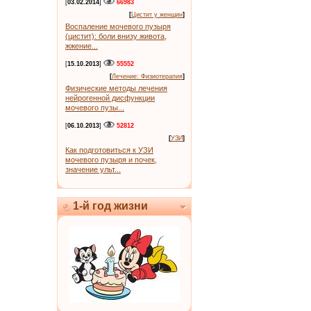
[
03.02.2014
]
66983
[
Цистит у женщин
]
Воспаление мочевого пузыря
(цистит): боли внизу живота,
жжение...
[
15.10.2013
]
55552
[
Лечение: Физиотерапия
]
Физические методы лечения
нейрогенной дисфункции
мочевого пузы...
[
06.10.2013
]
52812
[
УЗИ
]
Как подготовиться к УЗИ
мочевого пузыря и почек,
значение ульт...
1-й год жизни