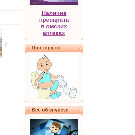
Наличие
препарата
в омских
аптеках
Про горшок
Всё об энурезе