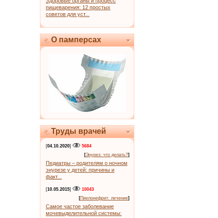
Здоровые органы и процесс
пищеварения: 12 простых
советов для уст...
О памперсах
Труды врачей
[
04.10.2020
]
5684
[
Энурез: что делать?
]
Педиатры – родителям о ночном
энурезе у детей: причины и
факт...
[
10.05.2015
]
10043
[
Пиелонефрит: лечение
]
Самое частое заболевание
мочевыделительной системы: