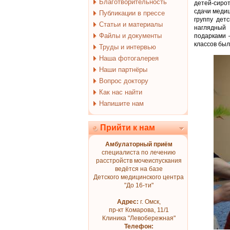
Благотворительность
детей-сиро
сдачи медиц
Публикации в прессе
группу дет
Статьи и материалы
наглядный 
Файлы и документы
подарками 
классов бы
Труды и интервью
Наша фотогалерея
Наши партнёры
Вопрос доктору
Как нас найти
Напишите нам
Прийти к нам
Амбулаторный приём
специалиста по лечению
расстройств мочеиспускания
ведётся на базе
Детского медицинского центра
"До 16-ти"
Адрес:
г. Омск,
пр-кт Комарова, 11/1
Клиника "Левобережная"
Телефон: