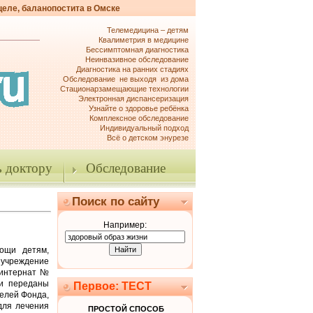
целе, баланопостита в Омске
Телемедицина – детям
Квалиметрия в медицине
Бессимптомная диагностика
Неинвазивное обследование
Диагностика на ранних стадиях
Обследование не выходя из дома
Стационарзамещающие технологии
Электронная диспансеризация
Узнайте о здоровье ребёнка
Комплексное обследование
Индивидуальный подход
Всё о детском энурезе
 доктору
Обследование
Поиск по сайту
Например:
ощи детям,
 учреждение
-интернат №
ли переданы
Первое: ТЕСТ
елей Фонда,
для лечения
ПРОСТОЙ СПОСОБ