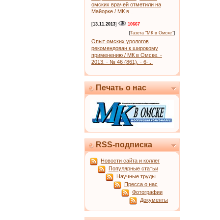
омских врачей отметили на
Майорке / МК в...
[
13.11.2013
]
10667
[
Газета "МК в Омске"
]
Опыт омских урологов
рекомендован к широкому
применению / МК в Омске. -
2013. - № 46 (861). - 6-...
Печать о нас
RSS-подписка
Новости сайта и коллег
Популярные статьи
Научные труды
Пресса о нас
Фотографии
Документы