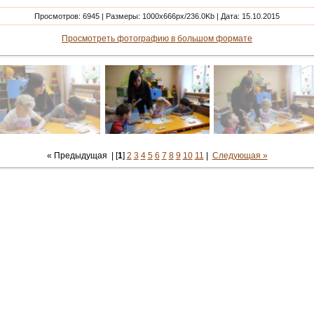
Просмотров
: 6945 |
Размеры
: 1000x666px/236.0Kb |
Дата
: 15.10.2015
Просмотреть фотографию в большом формате
« Предыдущая
| [
1
]
2
3
4
5
6
7
8
9
10
11
|
Следующая »