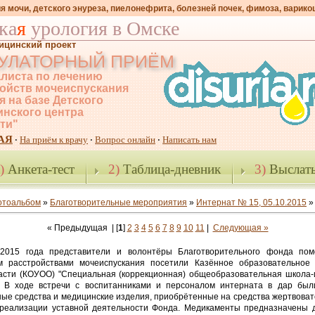
я мочи, детского энуреза, пиелонефрита, болезней почек, фимоза, варико
ка
я
урология в Омске
ицинский проект
УЛАТОРНЫЙ ПРИЁМ
листа по лечению
ойств мочеиспускания
я на базе Детского
нского центра
-ти"
АЯ
На приём к врачу
Вопрос онлайн
Написать нам
·
·
·
)
Анкета-тест
2)
Таблица-дневник
3)
Выслать
отоальбом
»
Благотворительные мероприятия
»
Интернат № 15, 05.10.2015
»
« Предыдущая
| [
1
]
2
3
4
5
6
7
8
9
10
11
|
Следующая »
2015 года представители и волонтёры Благотворительного фонда пом
 расстройствами мочеиспускания посетили Казённое образовательное
асти (КОУОО) "Специальная (коррекционная) общеобразовательная школа
". В ходе встречи с воспитанниками и персоналом интерната в дар бы
ные средства и медицинские изделия, приобрётенные на средства жертвоват
 реализации уставной деятельности Фонда. Медикаменты предназначены 