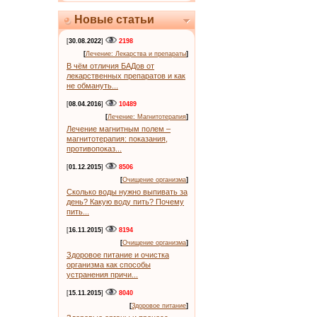
Новые статьи
[
30.08.2022
]
2198
[
Лечение: Лекарства и препараты
]
В чём отличия БАДов от
лекарственных препаратов и как
не обмануть...
[
08.04.2016
]
10489
[
Лечение: Магнитотерапия
]
Лечение магнитным полем –
магнитотерапия: показания,
противопоказ...
[
01.12.2015
]
8506
[
Очищение организма
]
Сколько воды нужно выпивать за
день? Какую воду пить? Почему
пить...
[
16.11.2015
]
8194
[
Очищение организма
]
Здоровое питание и очистка
организма как способы
устранения причи...
[
15.11.2015
]
8040
[
Здоровое питание
]