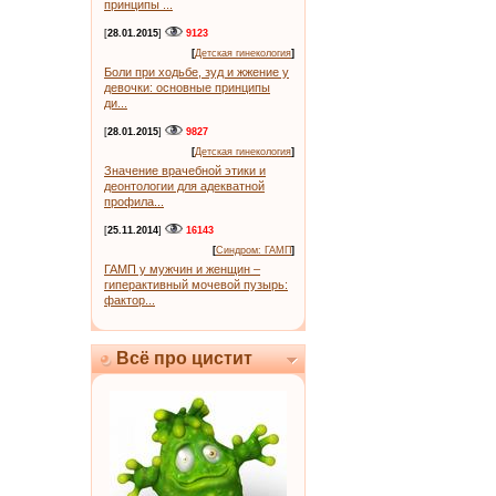
принципы ...
[
28.01.2015
]
9123
[
Детская гинекология
]
Боли при ходьбе, зуд и жжение у
девочки: основные принципы
ди...
[
28.01.2015
]
9827
[
Детская гинекология
]
Значение врачебной этики и
деонтологии для адекватной
профила...
[
25.11.2014
]
16143
[
Синдром: ГАМП
]
ГАМП у мужчин и женщин –
гиперактивный мочевой пузырь:
фактор...
Всё про цистит