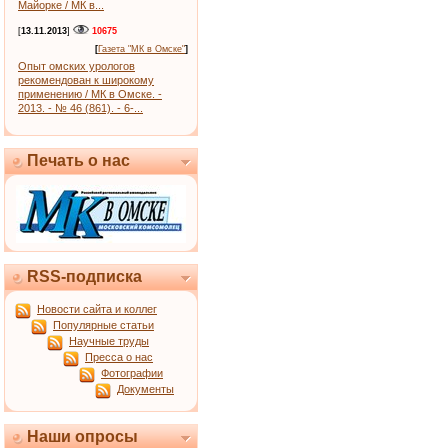
Майорке / МК в...
[
13.11.2013
]
10675
[
Газета "МК в Омске"
]
Опыт омских урологов
рекомендован к широкому
применению / МК в Омске. -
2013. - № 46 (861). - 6-...
Печать о нас
RSS-подписка
Новости сайта и коллег
Популярные статьи
Научные труды
Пресса о нас
Фотографии
Документы
Наши опросы