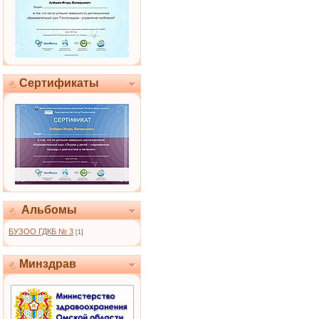
Сертификаты
Альбомы
БУЗОО ГДКБ № 3
[1]
Минздрав