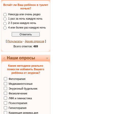
Встаёт ли Ваш ребёнок в туалет
ночью?
Никогда или очень редко
1 раз за ночь каждую ночь
2-3 раза каждую ночь
4 или более раз каждую ночь
[
·
]
Результаты
Архив опросов
Всего ответов:
469
Наши опросы
Какие методики реально
помогли избавить Вашего
ребёнка от энуреза?
Фитотерапия
Медикаментозные
Энурезный будильник
Физиолечение
ЛФК и гимнастика
Психотерапия
Гипнотерапия
Коррекция режима дня