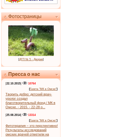
Фотостраницы
[
ДГП № 5 - Дворик
]
Пресса о нас
[
22.10.2015
]
10764
[
Газета "МК в Омске"
]
Творить добро: детский врач-
уролог создал
благотворительный фонд / МК в
Омске. - 2015. - 22-28 о...
[
25.08.2014
]
13314
[
Газета "МК в Омске"
]
Фитотерапия – это перспективно!
Результаты исследований
омских врачей отметили на