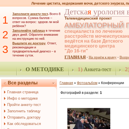
Лечение цистита, недержания мочи, детского энуреза, 
Детска
я
урология 
Заполните анкету-тест
.
Всего 8
1
вопросов. Сумма баллов –
Телемедицинский проект
ответ на вопрос: здоров ли мой
АМБУЛАТОРНЫЙ 
ребёнок?
2
Заполняйте таблицу
в течение
специалиста по лечению
двух дней. Обратите внимание
расстройств мочеиспускан
на инструкцию по ней.
ведётся на базе Детского
Вышлите их доктору
. Ответ,
3
медицинского центра
рекомендации и
"До 16-ти"
предварительный диагноз – в
течение суток.
ГЛАВНАЯ
На приём к врачу
Вопр
·
·
О МЕТОДИКЕ
1)
Анкета-тест
2
Все разделы
Главная
»
Фотоальбом
» Конференции
Главная страница
Фотографий в разделе
:
1
Инфо о методике
Пройти анкету-тест
Заполнить таблицу
Отправить доктору
Как обследоваться