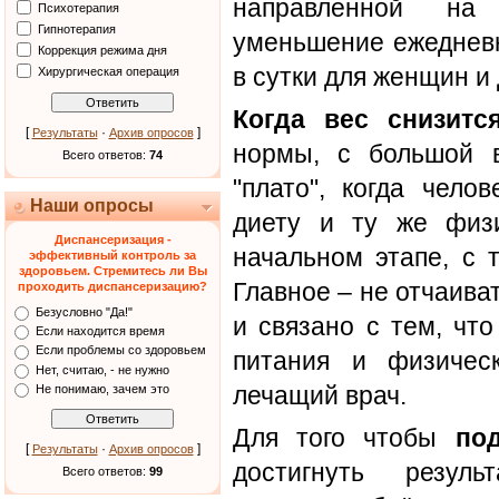
направленной на
Психотерапия
Гипнотерапия
уменьшение ежедневн
Коррекция режима дня
в сутки для женщин и 
Хирургическая операция
Когда вес снизитс
[
·
]
Результаты
Архив опросов
нормы, с большой в
Всего ответов:
74
"плато", когда чело
Наши опросы
диету и ту же физи
Диспансеризация -
начальном этапе, с 
эффективный контроль за
здоровьем. Стремитесь ли Вы
Главное – не отчаива
проходить диспансеризацию?
Безусловно "Да!"
и связано с тем, чт
Если находится время
Если проблемы со здоровьем
питания и физичес
Нет, считаю, - не нужно
лечащий врач.
Не понимаю, зачем это
Для того чтобы
по
[
·
]
Результаты
Архив опросов
достигнуть резуль
Всего ответов:
99