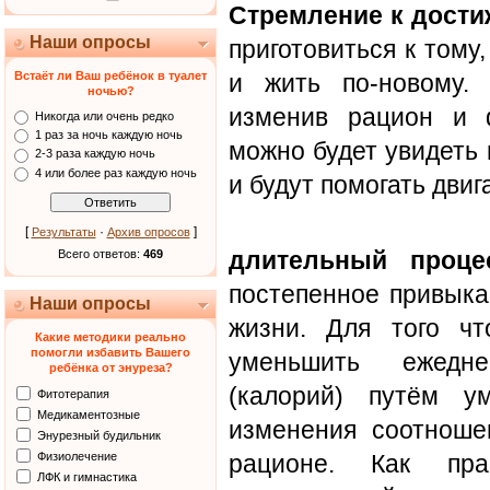
Стремление к дости
Наши опросы
приготовиться к тому,
Встаёт ли Ваш ребёнок в туалет
и жить по-новому.
ночью?
изменив рацион и ф
Никогда или очень редко
1 раз за ночь каждую ночь
можно будет увидеть
2-3 раза каждую ночь
4 или более раз каждую ночь
и будут помогать двига
[
·
]
Результаты
Архив опросов
длительный проце
Всего ответов:
469
постепенное привыка
Наши опросы
жизни. Для того чт
Какие методики реально
помогли избавить Вашего
уменьшить ежедне
ребёнка от энуреза?
(калорий) путём у
Фитотерапия
Медикаментозные
изменения соотноше
Энурезный будильник
Физиолечение
рационе. Как пра
ЛФК и гимнастика