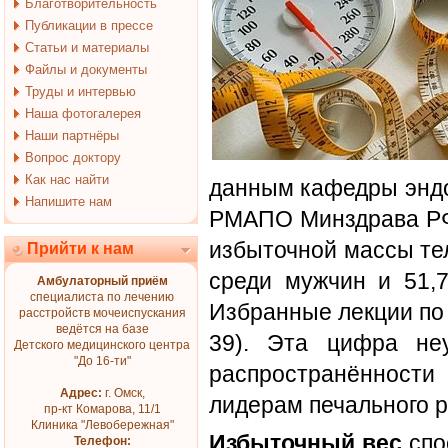
Благотворительность
Публикации в прессе
Статьи и материалы
Файлы и документы
Труды и интервью
Наша фотогалерея
Наши партнёры
Вопрос доктору
Как нас найти
данным кафедры эндо
Напишите нам
РМАПО Минздрава РФ,
избыточной массы те
Прийти к нам
среди мужчин и 51,
Амбулаторный приём
специалиста по лечению
Избранные лекции по э
расстройств мочеиспускания
ведётся на базе
39). Эта цифра неу
Детского медицинского центра
"До 16-ти"
распространённости
Адрес:
г. Омск,
лидерам печального р
пр-кт Комарова, 11/1
Клиника "Левобережная"
Избыточный вес
спо
Телефон: