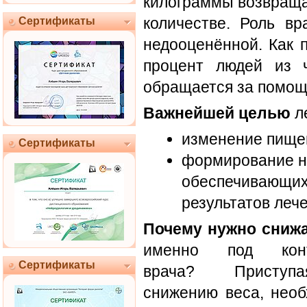
килограммы возвраща
количестве. Роль вр
Сертификаты
недооценённой. Как 
процент людей из 
обращается за помощь
Важнейшей целью
ле
изменение пищев
Сертификаты
формирование на
обеспечивающих
результатов леч
Почему нужно снижа
именно под конт
Сертификаты
врача? Присту
снижению веса, нео