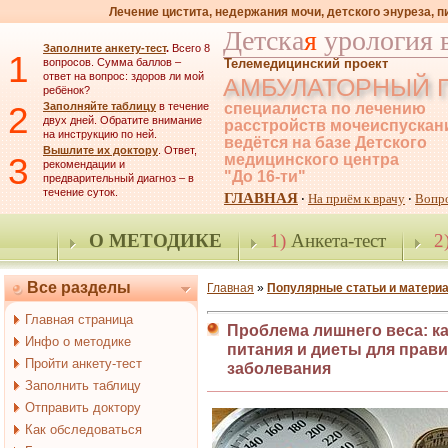
Лечение цистита, недержания мочи, детского энуреза, 
Детска
я
урология 
Заполните анкету-тест
.
Всего 8
1
вопросов. Сумма баллов –
Телемедицинский проект
ответ на вопрос: здоров ли мой
АМБУЛАТОРНЫЙ 
ребёнок?
2
Заполняйте таблицу
в течение
специалиста по лечению
двух дней. Обратите внимание
расстройств мочеиспускан
на инструкцию по ней.
ведётся на базе Детского
Вышлите их доктору
. Ответ,
3
медицинского центра
рекомендации и
"До 16-ти"
предварительный диагноз – в
течение суток.
ГЛАВНАЯ
На приём к врачу
Вопр
·
·
О МЕТОДИКЕ
1)
Анкета-тест
2
Все разделы
Главная
»
Популярные статьи и матери
Главная страница
Проблема лишнего веса: к
Инфо о методике
питания и диеты для прав
Пройти анкету-тест
заболевания
Заполнить таблицу
Отправить доктору
Как обследоваться