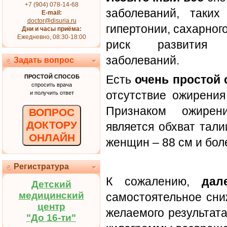
+7 (904) 078-14-68
заболеваний, таких
E-mail:
doctor@disuria.ru
гипертонии, сахарног
Дни и часы приёма:
Ежедневно, 08:30-18:00
риск развития н
заболеваний.
Задать вопрос
Есть
очень простой 
ПРОСТОЙ СПОСОБ
спросить врача
отсутствие ожирения
и получить ответ
Признаком ожирени
ВОПРОС
ДОКТОРУ
является обхват тали
ОНЛАЙН
женщин – 88 см и бол
Регистратура
К сожалению,
дал
Детский
медицинский
самостоятельное сни
центр
желаемого результат
"До 16-ти"