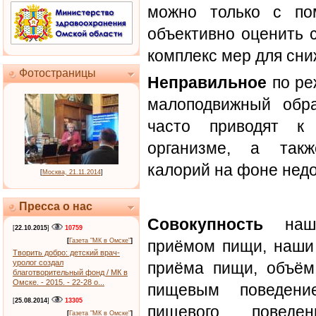
можно только с по
объективно оценить 
комплекс мер для сни
Фотостраницы
Неправильное
по ре
малоподвижный обр
часто приводят к
организме, а такж
калорий на фоне недо
[
Москва, 21.11.2014
]
Пресса о нас
Совокупность
наши
[
22.10.2015
]
10759
[
Газета "МК в Омске"
]
приёмом пищи, наши 
Творить добро: детский врач-
уролог создал
приёма пищи, объём
благотворительный фонд / МК в
Омске. - 2015. - 22-28 о...
пищевым поведени
[
25.08.2014
]
13305
пищевого повед
[
Газета "МК в Омске"
]