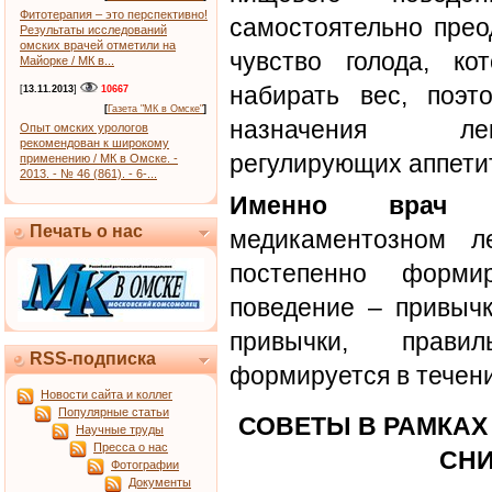
Фитотерапия – это перспективно!
самостоятельно прео
Результаты исследований
омских врачей отметили на
чувство голода, ко
Майорке / МК в...
набирать вес, поэт
[
13.11.2013
]
10667
[
Газета "МК в Омске"
]
назначения лек
Опыт омских урологов
рекомендован к широкому
регулирующих аппетит
применению / МК в Омске. -
2013. - № 46 (861). - 6-...
Именно врач
п
Печать о нас
медикаментозном л
постепенно форми
поведение – привычк
привычки, прави
RSS-подписка
формируется в течени
Новости сайта и коллег
Популярные статьи
СОВЕТЫ В РАМКА
Научные труды
Пресса о нас
СНИ
Фотографии
Документы