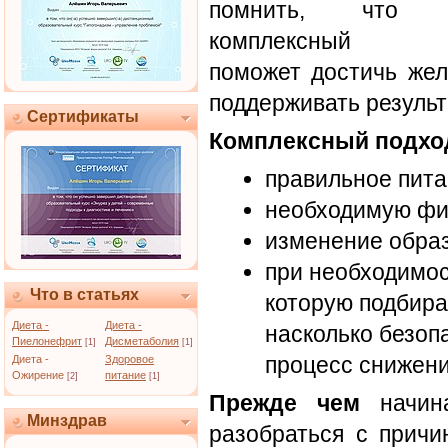
помнить, что т
комплексный п
поможет достичь жел
поддерживать результ
Сертификаты
Комплексный подхо
правильное пита
необходимую физ
изменение образ
при необходимос
Что в статьях
которую подбирае
Диета -
Диета -
насколько безоп
Пиелонефрит
Дисметаболия
[1]
[1]
процесс снижени
Диета -
Здоровое
Ожирение
питание
[2]
[1]
Прежде чем
начина
Минздрав
разобраться с причи