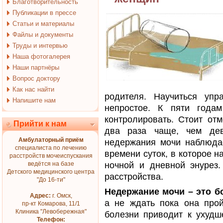
Благотворительность
Публикации в прессе
Статьи и материалы
Файлы и документы
Труды и интервью
Наша фотогалерея
Наши партнёры
Вопрос доктору
Как нас найти
родителя. Научиться уп
Напишите нам
непростое. К пяти года
контролировать. Стоит отм
Прийти к нам
два раза чаще, чем дев
Амбулаторный приём
недержания мочи наблюдае
специалиста по лечению
времени суток, в которое 
расстройств мочеиспускания
ведётся на базе
ночной и дневной энурез
Детского медицинского центра
расстройства.
"До 16-ти"
Недержание мочи – это б
Адрес:
г. Омск,
а не ждать пока она прой
пр-кт Комарова, 11/1
Клиника "Левобережная"
болезни приводит к ухудш
Телефон: