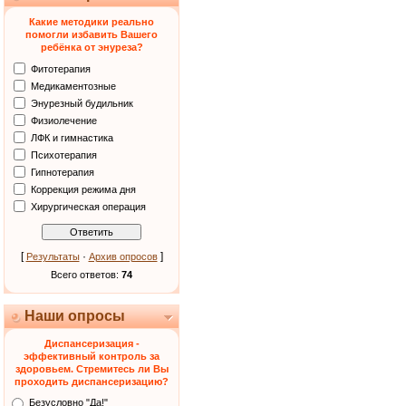
Какие методики реально
помогли избавить Вашего
ребёнка от энуреза?
Фитотерапия
Медикаментозные
Энурезный будильник
Физиолечение
ЛФК и гимнастика
Психотерапия
Гипнотерапия
Коррекция режима дня
Хирургическая операция
[
·
]
Результаты
Архив опросов
Всего ответов:
74
Наши опросы
Диспансеризация -
эффективный контроль за
здоровьем. Стремитесь ли Вы
проходить диспансеризацию?
Безусловно "Да!"