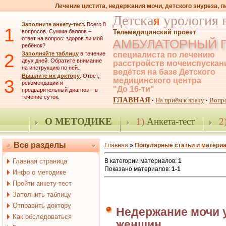
Лечение цистита, недержания мочи, детского энуреза, 
Детска
я
урология 
Заполните анкету-тест
.
Всего 8
1
вопросов. Сумма баллов –
Телемедицинский проект
ответ на вопрос: здоров ли мой
АМБУЛАТОРНЫЙ 
ребёнок?
2
Заполняйте таблицу
в течение
специалиста по лечению
двух дней. Обратите внимание
расстройств мочеиспускан
на инструкцию по ней.
ведётся на базе Детского
Вышлите их доктору
. Ответ,
3
медицинского центра
рекомендации и
"До 16-ти"
предварительный диагноз – в
течение суток.
ГЛАВНАЯ
На приём к врачу
Вопр
·
·
О МЕТОДИКЕ
1)
Анкета-тест
2
Все разделы
Главная
»
Популярные статьи и матери
Главная страница
В категории материалов
:
1
Показано материалов
:
1-1
Инфо о методике
Пройти анкету-тест
Заполнить таблицу
Отправить доктору
Недержание мочи у
Как обследоваться
женщин