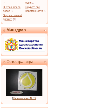
секс
[1]
[1]
Энурез: после
Энурез: при
родов
беременности
[1]
[1]
Энурез: точный
диагноз
[1]
Минздрав
Фотостраницы
[
Школа-интернат № 15
]