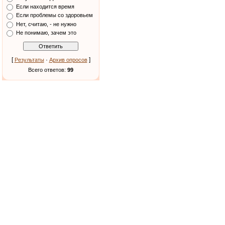
Если находится время
Если проблемы со здоровьем
Нет, считаю, - не нужно
Не понимаю, зачем это
[
·
]
Результаты
Архив опросов
Всего ответов:
99