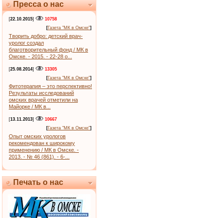
Пресса о нас
[
22.10.2015
]
10758
[
Газета "МК в Омске"
]
Творить добро: детский врач-
уролог создал
благотворительный фонд / МК в
Омске. - 2015. - 22-28 о...
[
25.08.2014
]
13305
[
Газета "МК в Омске"
]
Фитотерапия – это перспективно!
Результаты исследований
омских врачей отметили на
Майорке / МК в...
[
13.11.2013
]
10667
[
Газета "МК в Омске"
]
Опыт омских урологов
рекомендован к широкому
применению / МК в Омске. -
2013. - № 46 (861). - 6-...
Печать о нас