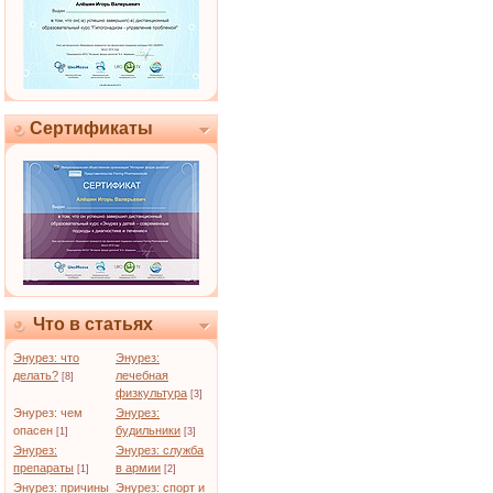
Сертификаты
Что в статьях
Энурез: что
Энурез:
делать?
лечебная
[8]
физкультура
[3]
Энурез: чем
Энурез:
опасен
будильники
[1]
[3]
Энурез:
Энурез: служба
препараты
в армии
[1]
[2]
Энурез: причины
Энурез: спорт и