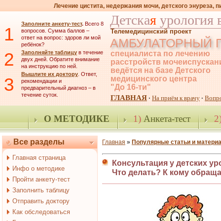
Лечение цистита, недержания мочи, детского энуреза, 
Детска
я
урология 
Заполните анкету-тест
.
Всего 8
1
вопросов. Сумма баллов –
Телемедицинский проект
ответ на вопрос: здоров ли мой
АМБУЛАТОРНЫЙ 
ребёнок?
2
Заполняйте таблицу
в течение
специалиста по лечению
двух дней. Обратите внимание
расстройств мочеиспускан
на инструкцию по ней.
ведётся на базе Детского
Вышлите их доктору
. Ответ,
3
медицинского центра
рекомендации и
"До 16-ти"
предварительный диагноз – в
течение суток.
ГЛАВНАЯ
На приём к врачу
Вопр
·
·
О МЕТОДИКЕ
1)
Анкета-тест
2
Все разделы
Главная
»
Популярные статьи и матери
Главная страница
Консультация у детских уро
Инфо о методике
Что делать? К кому обращ
Пройти анкету-тест
Заполнить таблицу
Отправить доктору
Как обследоваться