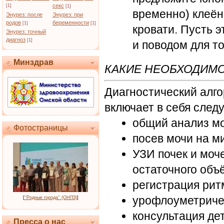
секс
[1]
[1]
временно) клеён
Энурез: после
Энурез: при
родов
беременности
[1]
[1]
кровати. Пусть 
Энурез: точный
диагноз
[1]
и поводом для т
Минздрав
КАКИЕ НЕОБХОДИМ
Диагностический алг
включает в себя сле
общий анализ м
Фотостраницы
посев мочи на 
УЗИ почек и моч
остаточного объ
регистрация рит
урофлоуметриче
[
''Родные города'' (ОНПЗ)
]
консультация де
Пресса о нас