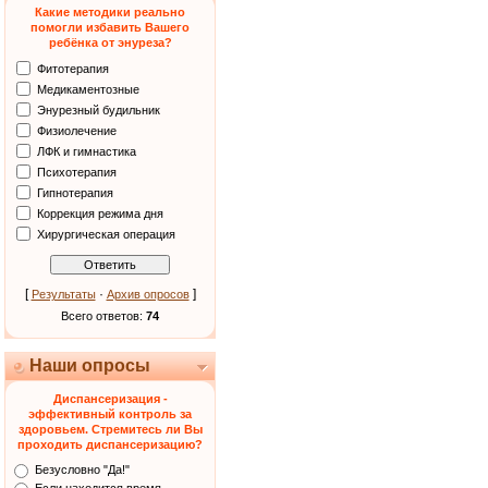
Какие методики реально
помогли избавить Вашего
ребёнка от энуреза?
Фитотерапия
Медикаментозные
Энурезный будильник
Физиолечение
ЛФК и гимнастика
Психотерапия
Гипнотерапия
Коррекция режима дня
Хирургическая операция
[
·
]
Результаты
Архив опросов
Всего ответов:
74
Наши опросы
Диспансеризация -
эффективный контроль за
здоровьем. Стремитесь ли Вы
проходить диспансеризацию?
Безусловно "Да!"