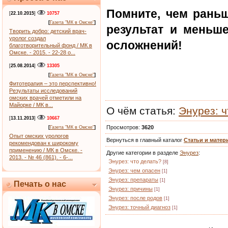
Помните, чем раньш
[
22.10.2015
]
10757
[
Газета "МК в Омске"
]
результат и меньш
Творить добро: детский врач-
уролог создал
осложнений!
благотворительный фонд / МК в
Омске. - 2015. - 22-28 о...
[
25.08.2014
]
13305
[
Газета "МК в Омске"
]
Фитотерапия – это перспективно!
Результаты исследований
омских врачей отметили на
Майорке / МК в...
О чём статья
:
Энурез: ч
[
13.11.2013
]
10667
Просмотров
:
3620
[
Газета "МК в Омске"
]
Опыт омских урологов
Вернуться в главный каталог
Статьи и мате
рекомендован к широкому
применению / МК в Омске. -
Другие категории в разделе
Энурез
:
2013. - № 46 (861). - 6-...
Энурез: что делать?
[8]
Энурез: чем опасен
[1]
Энурез: препараты
[1]
Печать о нас
Энурез: причины
[1]
Энурез: после родов
[1]
Энурез: точный диагноз
[1]