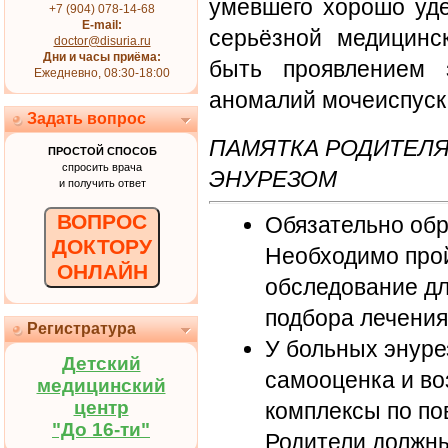
умевшего хорошо уде
+7 (904) 078-14-68
E-mail:
серьёзной медицинс
doctor@disuria.ru
Дни и часы приёма:
быть проявлением 
Ежедневно, 08:30-18:00
аномалий мочеиспуск
Задать вопрос
ПАМЯТКА РОДИТЕЛЯ
ПРОСТОЙ СПОСОБ
спросить врача
ЭНУРЕЗОМ
и получить ответ
ВОПРОС
Обязательно обр
ДОКТОРУ
Необходимо прой
ОНЛАЙН
обследование дл
подбора лечения
Регистратура
У больных энуре
Детский
самооценка и во
медицинский
центр
комплексы по по
"До 16-ти"
Родители должны