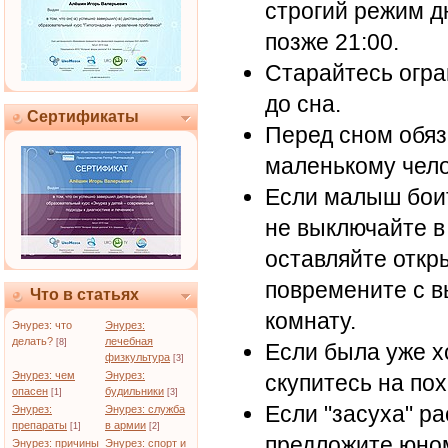
строгий режим дн
позже 21:00.
Старайтесь огран
до сна.
Сертификаты
Перед сном обяз
маленькому чело
Если малыш боит
не выключайте в 
оставляйте откр
повремените с в
Что в статьях
комнату.
Энурез: что
Энурез:
делать?
лечебная
[8]
Если была уже хо
физкультура
[3]
Энурез: чем
Энурез:
скупитесь на по
опасен
будильники
[1]
[3]
Если "засуха" ра
Энурез:
Энурез: служба
препараты
в армии
[1]
[2]
предложите юном
Энурез: причины
Энурез: спорт и