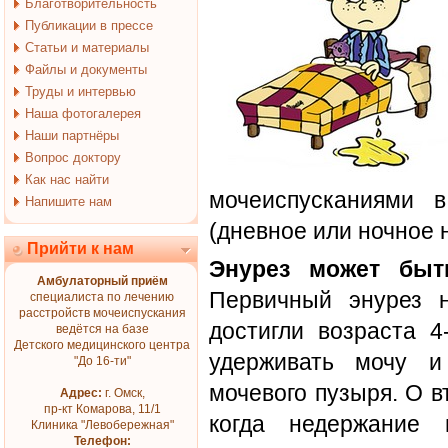
Благотворительность
Публикации в прессе
Статьи и материалы
Файлы и документы
Труды и интервью
Наша фотогалерея
Наши партнёры
Вопрос доктору
Как нас найти
мочеиспусканиями 
Напишите нам
(дневное или ночное 
Прийти к нам
Энурез может быт
Амбулаторный приём
Первичный энурез н
специалиста по лечению
расстройств мочеиспускания
достигли возраста 4
ведётся на базе
Детского медицинского центра
удерживать мочу и
"До 16-ти"
мочевого пузыря. О в
Адрес:
г. Омск,
пр-кт Комарова, 11/1
когда недержание 
Клиника "Левобережная"
Телефон: