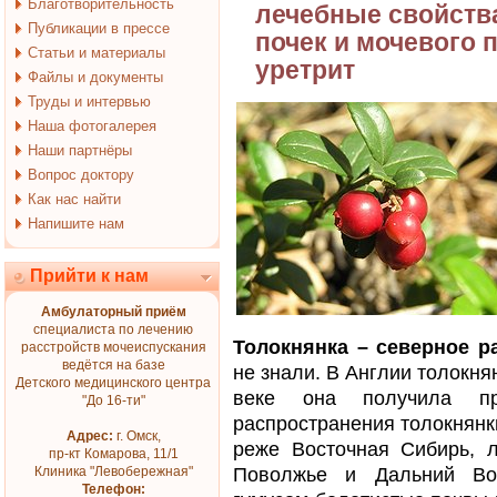
Благотворительность
лечебные свойства
Публикации в прессе
почек и мочевого 
Статьи и материалы
уретрит
Файлы и документы
Труды и интервью
Наша фотогалерея
Наши партнёры
Вопрос доктору
Как нас найти
Напишите нам
Прийти к нам
Амбулаторный приём
специалиста по лечению
Толокнянка – северное р
расстройств мочеиспускания
ведётся на базе
не знали. В Англии толокнян
Детского медицинского центра
веке она получила п
"До 16-ти"
распространения толокнянк
Адрес:
г. Омск,
реже Восточная Сибирь, л
пр-кт Комарова, 11/1
Клиника "Левобережная"
Поволжье и Дальний Вос
Телефон: