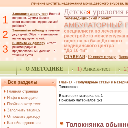
Лечение цистита, недержания мочи, детского энуреза, 
Детска
я
урология 
Заполните анкету-тест
.
Всего 8
1
вопросов. Сумма баллов –
Телемедицинский проект
ответ на вопрос: здоров ли мой
АМБУЛАТОРНЫЙ 
ребёнок?
2
Заполняйте таблицу
в течение
специалиста по лечению
двух дней. Обратите внимание
расстройств мочеиспускан
на инструкцию по ней.
ведётся на базе Детского
Вышлите их доктору
. Ответ,
3
медицинского центра
рекомендации и
"До 16-ти"
предварительный диагноз – в
течение суток.
ГЛАВНАЯ
На приём к врачу
Вопр
·
·
О МЕТОДИКЕ
1)
Анкета-тест
2
Все разделы
Главная
»
Популярные статьи и матери
Толокнянка
Главная страница
В категории материалов
:
1
Инфо о методике
Показано материалов
:
1-1
Пройти анкету-тест
Заполнить таблицу
Отправить доктору
Как обследоваться
Толокнянка обыкн