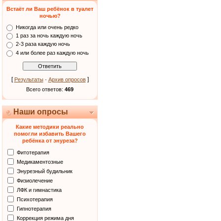
Встаёт ли Ваш ребёнок в туалет
ночью?
Никогда или очень редко
1 раз за ночь каждую ночь
2-3 раза каждую ночь
4 или более раз каждую ночь
[
·
]
Результаты
Архив опросов
Всего ответов:
469
Наши опросы
Какие методики реально
помогли избавить Вашего
ребёнка от энуреза?
Фитотерапия
Медикаментозные
Энурезный будильник
Физиолечение
ЛФК и гимнастика
Психотерапия
Гипнотерапия
Коррекция режима дня