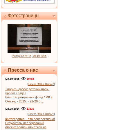
Фотостраницы
[
Интернат № 15, 05.10.2015
]
Пресса о нас
[
22.10.2015
]
10765
[
Газета "МК в Омске"
]
Творить добро: детский врач-
уролог создал
благотворительный фонд / МК в
Омске. - 2015. - 22-28 о...
[
25.08.2014
]
13316
[
Газета "МК в Омске"
]
Фитотерапия – это перспективно!
Результаты исследований
омских врачей отметили на