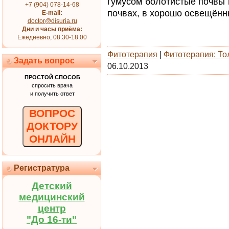
гумусом болотистые почвы 
+7 (904) 078-14-68
почвах, в хорошо освещённ
E-mail:
doctor@disuria.ru
Дни и часы приёма:
Ежедневно, 08:30-18:00
Фитотерапия
|
Фитотерапия: То
Задать вопрос
06.10.2013
ПРОСТОЙ СПОСОБ
спросить врача
и получить ответ
ВОПРОС
ДОКТОРУ
ОНЛАЙН
Регистратура
Детский
медицинский
центр
"До 16-ти"