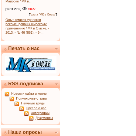
Майорке / МК в...
[
13.11.2013
]
10677
[
Газета "МК в Омске"
]
Опыт омских урологов
рекомендован к широкому
применению / МК в Омске. -
2013. - № 46 (861). - 6-...
Печать о нас
RSS-подписка
Новости сайта и коллег
Популярные статьи
Научные труды
Пресса о нас
Фотографии
Документы
Наши опросы