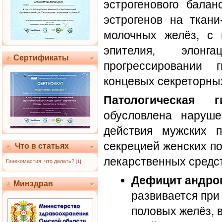
эстрогенового балан
эстрогенов на ткани
молочных желёз, с 
эпителия, элон
Сертификаты
прогрессировании 
концевых секреторных
Патологическая ги
обусловлена наруше
действия мужских п
секрецией женских п
Что в статьях
лекарственных средс
Гинекомастия: что делать?
[1]
Дефицит андро
Минздрав
развивается при
половых желёз, 