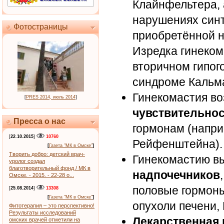
Клайнфельтера,
нарушениях синт
Фотостраницы
приобретённой н
Изредка гинеком
вторичном гипог
синдроме Кальм
Гинекомастия в
[
PRES 2014, июль 2014
]
чувствительно
Пресса о нас
гормонам (напри
[
22.10.2015
]
10760
Рейфенштейна).
[
Газета "МК в Омске"
]
Творить добро: детский врач-
Гинекомастию 
уролог создал
благотворительный фонд / МК в
надпочечников
Омске. - 2015. - 22-28 о...
половые гормоны
[
25.08.2014
]
13308
[
Газета "МК в Омске"
]
опухоли печени,
Фитотерапия – это перспективно!
Результаты исследований
Лекарственная 
омских врачей отметили на