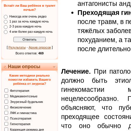
антагонисты анд
Встаёт ли Ваш ребёнок в туалет
ночью?
Преходящая ги
Никогда или очень редко
после травм, в 
1 раз за ночь каждую ночь
2-3 раза каждую ночь
тяжёлых заболе
4 или более раз каждую ночь
похуданием, а т
после длительно
[
·
]
Результаты
Архив опросов
Всего ответов:
469
Наши опросы
Лечение.
При патолог
Какие методики реально
должно быть этиол
помогли избавить Вашего
ребёнка от энуреза?
гинекомастии м
Фитотерапия
Медикаментозные
нецелесообразно. 
Энурезный будильник
объясняют, что пуб
Физиолечение
ЛФК и гимнастика
преходящее состояни
Психотерапия
что оно обычно д
Гипнотерапия
Коррекция режима дня