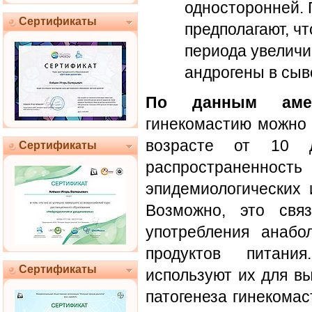
односторонней. 
Сертификаты
предполагают, чт
периода увеличи
андрогены в сыв
По данным амери
гинекомастию можно 
возрасте от 10
Сертификаты
распространенн
эпидемиологических 
Возможно, это свя
употребления анабо
продуктов питан
Сертификаты
используют их для в
патогенеза гинекома