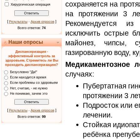
сохраняется на протя
Хирургическая операция
на протяжении 3 ле
[
·
]
Рекомендуется из
Результаты
Архив опросов
Всего ответов:
74
исключить острые бл
майонез, чипсы, с
Наши опросы
газированную воду, к
Диспансеризация -
эффективный контроль за
здоровьем. Стремитесь ли Вы
Медикаментозное л
проходить диспансеризацию?
случаях:
Безусловно "Да!"
Если находится время
Если проблемы со здоровьем
Пубертатная гин
Нет, считаю, - не нужно
Не понимаю, зачем это
протяжении 3 лет
Подросток или е
[
·
]
Результаты
Архив опросов
лечении.
Всего ответов:
99
Стойкая идиопат
ребёнка препубе