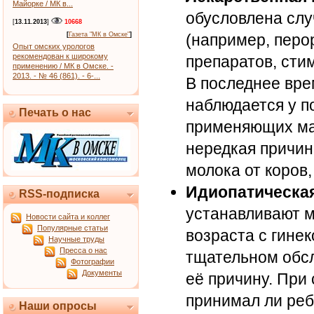
Майорке / МК в...
обусловлена сл
[
13.11.2013
]
10668
[
Газета "МК в Омске"
]
(например, перо
Опыт омских урологов
рекомендован к широкому
препаратов, сти
применению / МК в Омске. -
2013. - № 46 (861). - 6-...
В последнее вре
наблюдается у п
Печать о нас
применяющих маз
нередкая причин
молока от коров
Идиопатическая
RSS-подписка
устанавливают м
Новости сайта и коллег
Популярные статьи
возраста с гине
Научные труды
Пресса о нас
тщательном обсл
Фотографии
Документы
её причину. При
принимал ли реб
Наши опросы