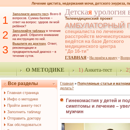
Лечение цистита, недержания мочи, детского энуреза, 
Детска
я
урология 
Заполните анкету-тест
.
Всего 8
1
вопросов. Сумма баллов –
Телемедицинский проект
ответ на вопрос: здоров ли мой
АМБУЛАТОРНЫЙ 
ребёнок?
2
Заполняйте таблицу
в течение
специалиста по лечению
двух дней. Обратите внимание
расстройств мочеиспускан
на инструкцию по ней.
ведётся на базе Детского
Вышлите их доктору
. Ответ,
3
медицинского центра
рекомендации и
"До 16-ти"
предварительный диагноз – в
течение суток.
ГЛАВНАЯ
На приём к врачу
Вопр
·
·
О МЕТОДИКЕ
1)
Анкета-тест
2
Все разделы
Главная
»
Популярные статьи и матери
делать?
Главная страница
Инфо о методике
Гинекомастия у детей и по
Пройти анкету-тест
симптомы и лечение – уве
мужчин
Заполнить таблицу
Отправить доктору
Как обследоваться