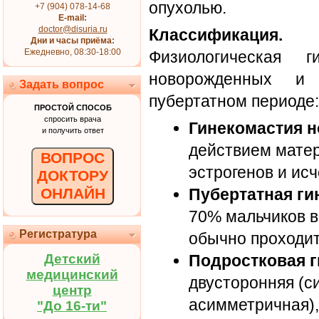
опухолью.
+7 (904) 078-14-68
E-mail:
doctor@disuria.ru
Классификация.
Дни и часы приёма:
Ежедневно, 08:30-18:00
Физиологическая г
новорожденных и
Задать вопрос
пубертатном периоде:
ПРОСТОЙ СПОСОБ
спросить врача
Гинекомастия 
и получить ответ
действием мате
ВОПРОС
эстрогенов и исч
ДОКТОРУ
ОНЛАЙН
Пубертатная ги
70% мальчиков в
Регистратура
обычно проходит 
Детский
Подростковая 
медицинский
двусторонняя (с
центр
асимметричная),
"До 16-ти"