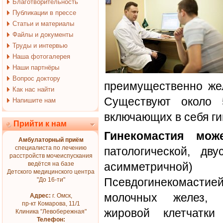
Благотворительность
Публикации в прессе
Статьи и материалы
Файлы и документы
Труды и интервью
Наша фотогалерея
Наши партнёры
Вопрос доктору
преимущественно жел
Как нас найти
Существуют около 
Напишите нам
включающих в себя ги
Прийти к нам
Гинекомастия мож
Амбулаторный приём
специалиста по лечению
патологической, дв
расстройств мочеиспускания
ведётся на базе
асимметрично
Детского медицинского центра
Псевдогинекомас
"До 16-ти"
молочных желез, о
Адрес:
г. Омск,
пр-кт Комарова, 11/1
жировой клетчатк
Клиника "Левобережная"
Телефон: