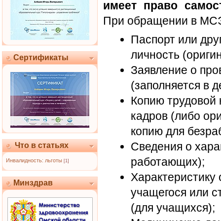
имеет право самос
При обращении в МСЭ
Паспорт или дру
личность (оригин
Сертификаты
Заявление о про
(заполняется в д
Копию трудовой 
кадров (либо ор
копию для безра
Сведения о хара
Что в статьях
работающих);
Инвалидность: льготы
[1]
Характеристику 
Минздрав
учащегося или с
(для учащихся);