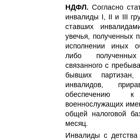
НДФЛ.
Согласно ста
инвалиды I, II и III 
ставших инвалидам
увечья, полученных 
исполнении иных о
либо полученных
связанного с пребыв
бывших партизан,
инвалидов, прир
обеспечению к
военнослужащих имею
общей налоговой ба
месяц.
Инвалиды с детства 