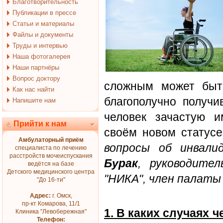
Благотворительность
Публикации в прессе
Статьи и материалы
Файлы и документы
Труды и интервью
Наша фотогалерея
Наши партнёры
Вопрос доктору
сложным может быть
Как нас найти
благополучно получи
Напишите нам
человек зачастую 
Прийти к нам
своём новом статус
Амбулаторный приём
вопросы об инвал
специалиста по лечению
расстройств мочеиспускания
Бурак
, руководите
ведётся на базе
Детского медицинского центра
"НИКА", член палаты
"До 16-ти"
Адрес:
г. Омск,
пр-кт Комарова, 11/1
1. В каких случаях 
Клиника "Левобережная"
Телефон: