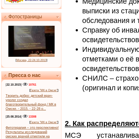
Медицинские док
выписки из стац
Фотостраницы
обследования и т
Справку об инва
освидетельствов
Индивидуальную
отметками о её 
[
Москва, 22-24.10.2013
]
освидетельствов
Пресса о нас
СНИЛС – страхо
[
22.10.2015
]
10761
(оригинал и копи
[
Газета "МК в Омске"
]
Творить добро: детский врач-
уролог создал
благотворительный фонд / МК в
Омске. - 2015. - 22-28 о...
[
25.08.2014
]
13308
2. Как распределяю
[
Газета "МК в Омске"
]
Фитотерапия – это перспективно!
Результаты исследований
МСЭ устанавлива
омских врачей отметили на