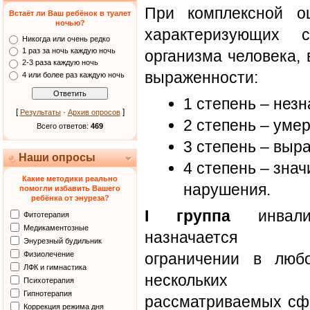
При комплексной оц
Встаёт ли Ваш ребёнок в туалет
ночью?
характеризующих 
Никогда или очень редко
1 раз за ночь каждую ночь
организма человека,
2-3 раза каждую ночь
выраженности:
4 или более раз каждую ночь
1 степень – нез
[
·
]
Результаты
Архив опросов
2 степень – уме
Всего ответов:
469
3 степень – выр
Наши опросы
4 степень – зна
Какие методики реально
нарушения.
помогли избавить Вашего
ребёнка от энуреза?
I группа
инвалид
Фитотерапия
Медикаментозные
назначается
Энурезный будильник
Физиолечение
ограничении в люб
ЛФК и гимнастика
нескольки
Психотерапия
Гипнотерапия
рассматриваемых сфе
Коррекция режима дня