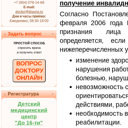
получение инвалид
+7 (904) 078-14-68
E-mail:
doctor@disuria.ru
Согласно Постановл
Дни и часы приёма:
Ежедневно, 08:30-18:00
февраля 2006 года
признания лица 
Задать вопрос
определяется, ес
ПРОСТОЙ СПОСОБ
нижеперечисленных у
спросить врача
и получить ответ
изменение здоро
ВОПРОС
нарушения работ
ДОКТОРУ
ОНЛАЙН
болезнью, наруш
невозможность 
Регистратура
ориентироваться
Детский
действиями, раб
медицинский
необходимость в
центр
реабилитации.
"До 16-ти"