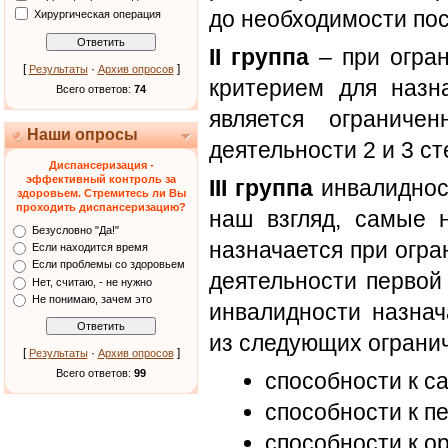
до необходимости пос
Хирургическая операция
II группа
– при огран
[
·
]
Результаты
Архив опросов
критерием для назн
Всего ответов:
74
является ограниче
Наши опросы
деятельности 2 и 3 ст
Диспансеризация -
эффективный контроль за
III группа
инвалидност
здоровьем. Стремитесь ли Вы
проходить диспансеризацию?
наш взгляд, самые 
Безусловно "Да!"
назначается при огра
Если находится время
Если проблемы со здоровьем
деятельности первой с
Нет, считаю, - не нужно
Не понимаю, зачем это
инвалидности назнач
из следующих ограни
[
·
]
Результаты
Архив опросов
Всего ответов:
99
способности к с
способности к п
способности к о