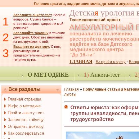
Лечение цистита, недержания мочи, детского энуреза, 
Детска
я
урология 
Заполните анкету-тест
.
Всего 8
1
вопросов. Сумма баллов –
Телемедицинский проект
ответ на вопрос: здоров ли мой
АМБУЛАТОРНЫЙ 
ребёнок?
2
Заполняйте таблицу
в течение
специалиста по лечению
двух дней. Обратите внимание
расстройств мочеиспускан
на инструкцию по ней.
ведётся на базе Детского
Вышлите их доктору
. Ответ,
3
медицинского центра
рекомендации и
"До 16-ти"
предварительный диагноз – в
течение суток.
ГЛАВНАЯ
На приём к врачу
Вопр
·
·
О МЕТОДИКЕ
1)
Анкета-тест
2
Все разделы
Главная
»
Популярные статьи и матери
льготы
Главная страница
Инфо о методике
Ответы юриста: как оформ
Пройти анкету-тест
группы инвалидности, пен
трудоустройство
Заполнить таблицу
Отправить доктору
Как обследоваться