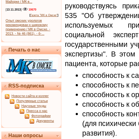
Майорке / МК в...
руководствуясь при
[
13.11.2013
]
10670
535 "Об утверждени
[
Газета "МК в Омске"
]
Опыт омских урологов
используемых пр
рекомендован к широкому
применению / МК в Омске. -
социальной экспер
2013. - № 46 (861). - 6-...
государственными уч
Печать о нас
экспертизы". В этом
пациента, которые ра
способность к с
способность к п
RSS-подписка
способность к о
Новости сайта и коллег
Популярные статьи
способность к о
Научные труды
Пресса о нас
способность кон
Фотографии
Документы
(для психически
развития).
Наши опросы