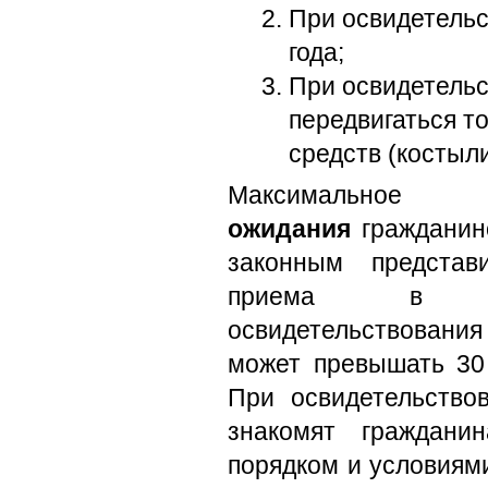
При освидетельс
года;
При освидетельс
передвигаться т
средств (костыли,
Максимально
ожидания
гражданин
законным представи
приема в 
освидетельствова
может превышать 30
При освидетельств
знакомят граждани
порядком и условиям