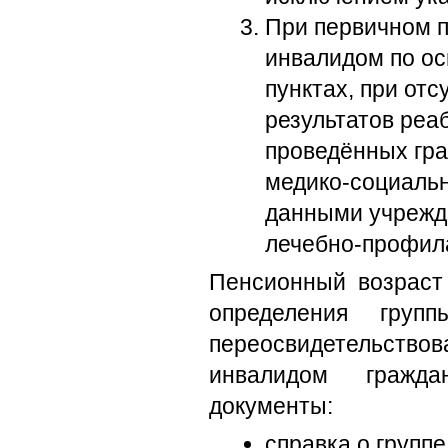
При первичном 
инвалидом по ос
пунктах, при от
результатов реа
проведённых гра
медико-социальн
данными учрежд
лечебно-профил
Пенсионный возрас
определения груп
переосвидетельств
инвалидом гражд
документы:
справка о групп