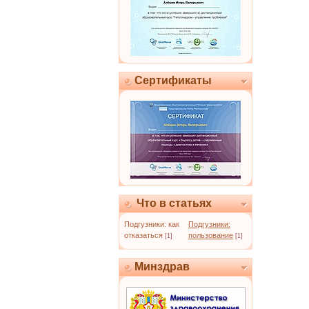
Сертификаты
Что в статьях
Подгузники: как
Подгузники:
отказаться
пользование
[1]
[1]
Минздрав