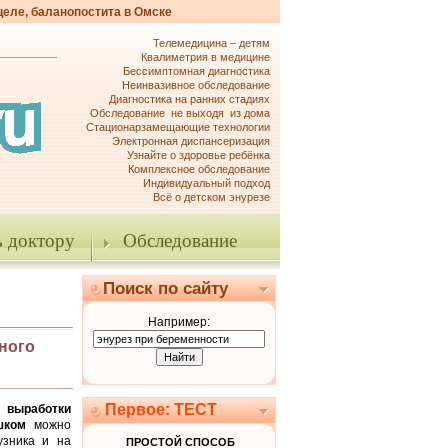
целе, баланопостита в Омске
Телемедицина – детям
Квалиметрия в медицине
Бессимптомная диагностика
Неинвазивное обследование
Диагностика на ранних стадиях
Обследование не выходя из дома
Стационарзамещающие технологии
Электронная диспансеризация
Узнайте о здоровье ребёнка
Комплексное обследование
Индивидуальный подход
Всё о детском энурезе
 доктору
Обследование
Поиск по сайту
Например:
чного
Первое: ТЕСТ
выработки
шком
можно
узника и на
ПРОСТОЙ СПОСОБ