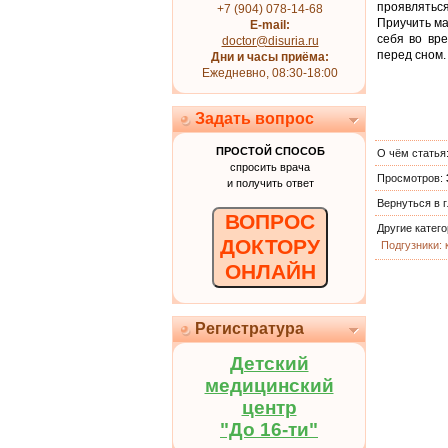
проявлятьс
+7 (904) 078-14-68
Приучить ма
E-mail:
себя во вре
doctor@disuria.ru
перед сном.
Дни и часы приёма:
Ежедневно, 08:30-18:00
Задать вопрос
ПРОСТОЙ СПОСОБ
О чём статья
спросить врача
Просмотров
:
и получить ответ
Вернуться в 
ВОПРОС
Другие катег
ДОКТОРУ
Подгузники: 
ОНЛАЙН
Регистратура
Детский
медицинский
центр
"До 16-ти"