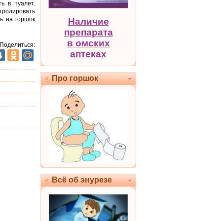
ь в туалет.
нтролировать
ть на горшок
Наличие
препарата
в омских
 Поделиться:
аптеках
Про горшок
Всё об энурезе