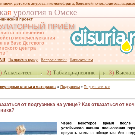
я мочи, детского энуреза, пиелонефрита, болезней почек, фимоза, варико
ка
я
урология в Омске
ицинский проект
УЛАТОРНЫЙ ПРИЁМ
листа по лечению
ойств мочеиспускания
я на базе Детского
нского центра
-ти"
АЯ
На приём к врачу
Вопрос онлайн
Написать нам
·
·
·
)
Анкета-тест
2)
Таблица-дневник
3)
Выслать
опулярные статьи и материалы
»
Подгузники
»
Подгузники: как
казаться от подгузника на улице? Как отказаться от но
зника?
Через некоторое время после 
устойчивого навыка пользования гор
приучать малыша обходиться без подг