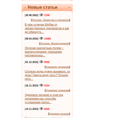
Новые статьи
[
30.08.2022
]
2198
[
Лечение: Лекарства и препараты
]
В чём отличия БАДов от
лекарственных препаратов и как
не обмануть...
[
08.04.2016
]
10489
[
Лечение: Магнитотерапия
]
Лечение магнитным полем –
магнитотерапия: показания,
противопоказ...
[
01.12.2015
]
8506
[
Очищение организма
]
Сколько воды нужно выпивать за
день? Какую воду пить? Почему
пить...
[
16.11.2015
]
8194
[
Очищение организма
]
Здоровое питание и очистка
организма как способы
устранения причи...
[
15.11.2015
]
8040
[
Здоровое питание
]