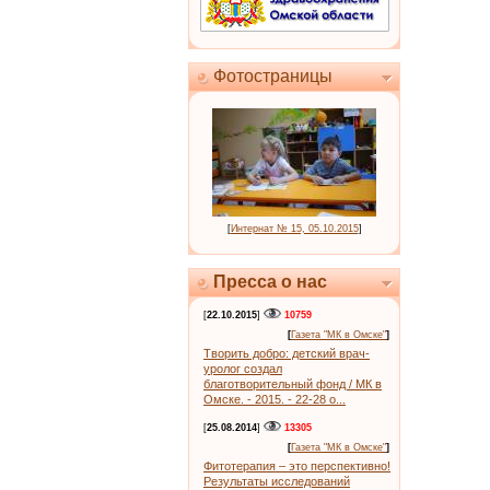
Фотостраницы
[
Интернат № 15, 05.10.2015
]
Пресса о нас
[
22.10.2015
]
10759
[
Газета "МК в Омске"
]
Творить добро: детский врач-
уролог создал
благотворительный фонд / МК в
Омске. - 2015. - 22-28 о...
[
25.08.2014
]
13305
[
Газета "МК в Омске"
]
Фитотерапия – это перспективно!
Результаты исследований