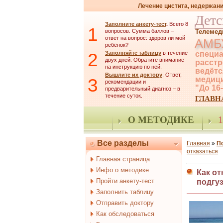
Лечение цистита, недержани
Детс
Заполните анкету-тест
.
Всего 8
1
вопросов. Сумма баллов –
Телемед
ответ на вопрос: здоров ли мой
АМБ
ребёнок?
2
Заполняйте таблицу
в течение
специа
двух дней. Обратите внимание
расстр
на инструкцию по ней.
ведётс
Вышлите их доктору
. Ответ,
3
медици
рекомендации и
"До 16
предварительный диагноз – в
течение суток.
ГЛАВН
О МЕТОДИКЕ
1
Все разделы
Главная
»
П
отказаться
Главная страница
Инфо о методике
Как от
Пройти анкету-тест
подгу
Заполнить таблицу
Отправить доктору
Как обследоваться