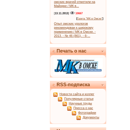
омских врачей отметили на
Майорке / МК в...
[
13.11.2013
]
10667
[
Газета "МК в Омске"
]
Опыт омских урологов
рекомендован к широкому
применению / МК в Омске. -
2013. - № 46 (861). - 6-...
Печать о нас
RSS-подписка
Новости сайта и коллег
Популярные статьи
Научные труды
Пресса о нас
Фотографии
Документы