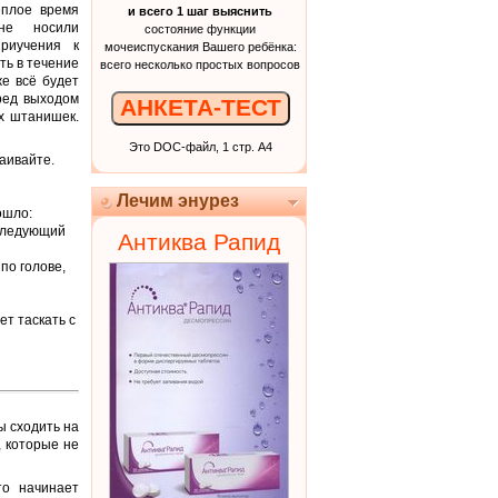
ёплое время
и всего 1 шаг выяснить
не носили
состояние функции
приучения к
мочеиспускания Вашего ребёнка:
ть в течение
всего несколько простых вопросов
же всё будет
еред выходом
АНКЕТА-ТЕСТ
ых штанишек.
Это DOC-файл, 1 стр. А4
аивайте.
Лечим энурез
ошло:
 следующий
Антиква Рапид
по голове,
ет таскать с
ы сходить на
, которые не
то начинает