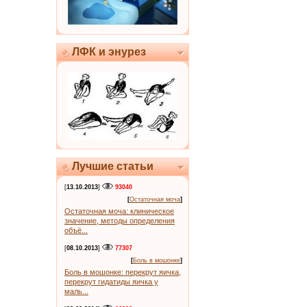
ЛФК и энурез
Лучшие статьи
[
13.10.2013
]
93040
[
Остаточная моча
]
Остаточная моча: клиническое
значение, методы определения
объё...
[
08.10.2013
]
77307
[
Боль в мошонке
]
Боль в мошонке: перекрут яичка,
перекрут гидатиды яичка у
маль...