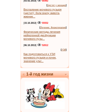
[
03.02.2014
]
66982
[
Цистит у женщин
]
Воспаление мочевого пузыря
(цистит): боли внизу живота,
жжение...
[
15.10.2013
]
55552
[
Лечение: Физиотерапия
]
Физические методы лечения
нейрогенной дисфункции
мочевого пузы...
[
06.10.2013
]
52812
[
УЗИ
]
Как подготовиться к УЗИ
мочевого пузыря и почек,
значение ульт...
1-й год жизни