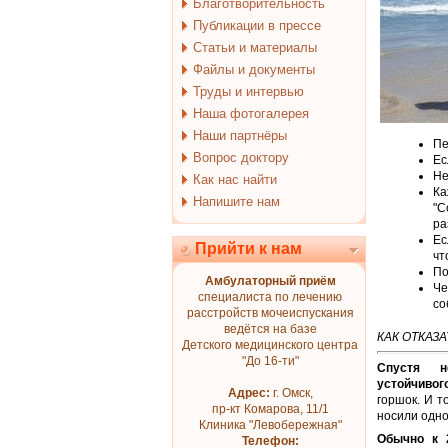
Благотворительность
Публикации в прессе
Статьи и материалы
Файлы и документы
Труды и интервью
Наша фотогалерея
Наши партнёры
Пе
Вопрос доктору
Ес
Не
Как нас найти
Ка
Напишите нам
"С
ра
Ес
Прийти к нам
чт
По
Амбулаторный приём
Че
специалиста по лечению
со
расстройств мочеиспускания
ведётся на базе
КАК ОТКАЗ
Детского медицинского центра
"До 16-ти"
Спустя н
устойчивог
Адрес:
г. Омск,
горшок. И т
пр-кт Комарова, 11/1
носили одно
Клиника "Левобережная"
Обычно к 
Телефон: