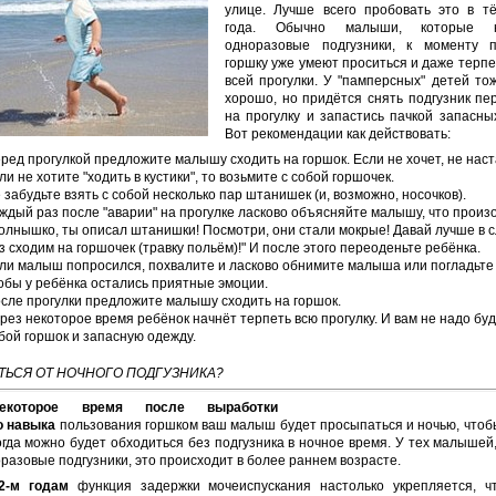
улице. Лучше всего пробовать это в т
года. Обычно малыши, которые 
одноразовые подгузники, к моменту 
горшку уже умеют проситься и даже терпе
всей прогулки. У "памперсных" детей то
хорошо, но придётся снять подгузник п
на прогулку и запастись пачкой запасн
Вот рекомендации как действовать:
ред прогулкой предложите малышу сходить на горшок. Если не хочет, не наст
ли не хотите "ходить в кустики", то возьмите с собой горшочек.
 забудьте взять с собой несколько пар штанишек (и, возможно, носочков).
ждый раз после "аварии" на прогулке ласково объясняйте малышу, что произ
олнышко, ты описал штанишки! Посмотри, они стали мокрые! Давай лучше в
з сходим на горшочек (травку польём)!" И после этого переоденьте ребёнка.
ли малыш попросился, похвалите и ласково обнимите малыша или погладьте 
обы у ребёнка остались приятные эмоции.
сле прогулки предложите малышу сходить на горшок.
рез некоторое время ребёнок начнёт терпеть всю прогулку. И вам не надо буд
бой горшок и запасную одежду.
АТЬСЯ ОТ НОЧНОГО ПОДГУЗНИКА?
екоторое время после выработки
о навыка
пользования горшком ваш малыш будет просыпаться и ночью, чтоб
огда можно будет обходиться без подгузника в ночное время. У тех малышей
разовые подгузники, это происходит в более раннем возрасте.
2-м годам
функция задержки мочеиспускания настолько укрепляется, ч