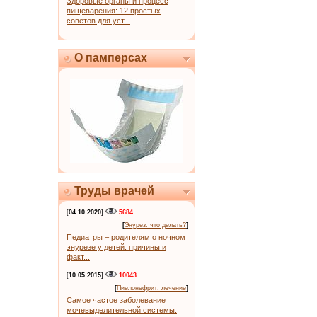
Здоровые органы и процесс
пищеварения: 12 простых
советов для уст...
О памперсах
Труды врачей
[
04.10.2020
]
5684
[
Энурез: что делать?
]
Педиатры – родителям о ночном
энурезе у детей: причины и
факт...
[
10.05.2015
]
10043
[
Пиелонефрит: лечение
]
Самое частое заболевание
мочевыделительной системы: