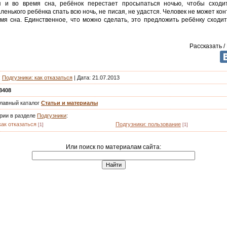
я и во время сна, ребёнок перестает просыпаться ночью, чтобы сходит
ленького ребёнка спать всю ночь, не писая, не удастся. Человек не может ко
мя сна. Единственное, что можно сделать, это предложить ребёнку сходи
Рассказать /
:
Подгузники: как отказаться
|
Дата: 21.07.2013
3408
главный каталог
Статьи и материалы
ории в разделе
Подгузники
:
как отказаться
Подгузники: пользование
[1]
[1]
Или поиск по материалам сайта: