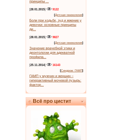
принципы ...
[
28.01.2015
]
9122
[
Детская гинекология
]
Боли при ходьбе, зуд и жжение у
девочки: основные принципы
ди...
[
28.01.2015
]
9827
[
Детская гинекология
]
Значение врачебной этики и
деонтологии для адекватной
профила...
[
25.11.2014
]
16143
[
Синдром: ГАМП
]
ГАМП у мужчин и женщин –
гиперактивный мочевой пузырь:
фактор...
Всё про цистит