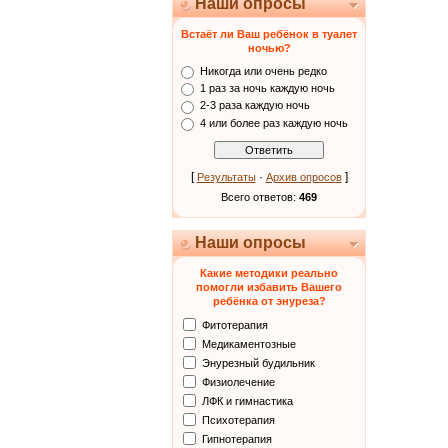
Наши опросы
Встаёт ли Ваш ребёнок в туалет
ночью?
Никогда или очень редко
1 раз за ночь каждую ночь
2-3 раза каждую ночь
4 или более раз каждую ночь
[
·
]
Результаты
Архив опросов
Всего ответов:
469
Наши опросы
Какие методики реально
помогли избавить Вашего
ребёнка от энуреза?
Фитотерапия
Медикаментозные
Энурезный будильник
Физиолечение
ЛФК и гимнастика
Психотерапия
Гипнотерапия