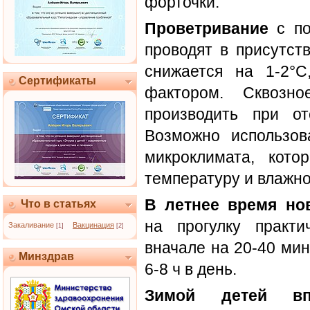
форточки.
Проветривание
с по
проводят в присутст
снижается на 1-2°С
Сертификаты
фактором. Сквозно
производить при от
Возможно использов
микроклимата, кото
температуру и влажно
В летнее время но
Что в статьях
на прогулку практи
Закаливание
Вакцинация
[1]
[2]
вначале на 20-40 мин
Минздрав
6-8 ч в день.
Зимой детей вп