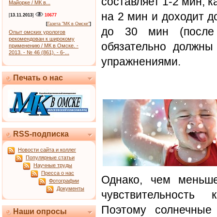
составляет 1-2 мин, 
Майорке / МК в...
на 2 мин и доходит до
[
13.11.2013
]
10677
[
Газета "МК в Омске"
]
до 30 мин (после
Опыт омских урологов
рекомендован к широкому
обязательно должны 
применению / МК в Омске. -
2013. - № 46 (861). - 6-...
упражнениями.
Печать о нас
RSS-подписка
Новости сайта и коллег
Популярные статьи
Научные труды
Пресса о нас
Однако, чем меньш
Фотографии
Документы
чувствительность 
Поэтому солнечные
Наши опросы