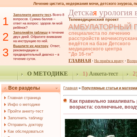
Лечение цистита, недержания мочи, детского энуреза, 
Детска
я
урология 
Заполните анкету-тест
.
Всего 8
1
вопросов. Сумма баллов –
Телемедицинский проект
ответ на вопрос: здоров ли мой
АМБУЛАТОРНЫЙ 
ребёнок?
2
Заполняйте таблицу
в течение
специалиста по лечению
двух дней. Обратите внимание
расстройств мочеиспускан
на инструкцию по ней.
ведётся на базе Детского
Вышлите их доктору
. Ответ,
3
медицинского центра
рекомендации и
"До 16-ти"
предварительный диагноз – в
течение суток.
ГЛАВНАЯ
На приём к врачу
Вопр
·
·
О МЕТОДИКЕ
1)
Анкета-тест
2
Все разделы
Главная
»
Популярные статьи и матери
Главная страница
Как правильно закаливать 
Инфо о методике
возраста: солнечные, во
Пройти анкету-тест
Заполнить таблицу
Отправить доктору
Как обследоваться