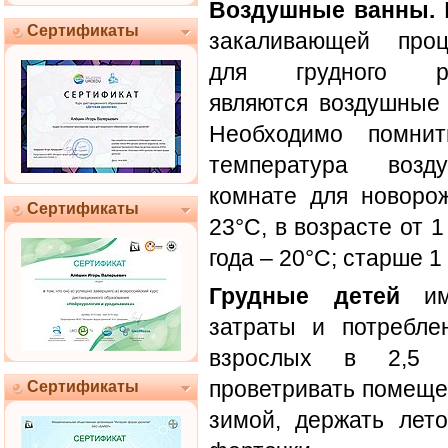
Воздушные ванны.
Сертификаты
закаливающей проц
для грудного ре
являются воздушные
Необходимо помнит
температура воз
комнате для новоро
Сертификаты
23°С, в возрасте от 1
года – 20°С; старше 1 
Грудные детей
име
затраты и потребле
взрослых в 2,5 р
проветривать помещен
Сертификаты
зимой, держать лет