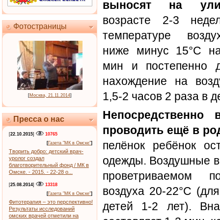
выносят на ули
возрасте 2-3 неде
Фотостраницы
температуре возд
ниже минус 15°С на
мин и постепенно д
нахождение на возд
1,5-2 часов 2 раза в 
[
Москва, 21.11.2014
]
Непосредственно 
Пресса о нас
проводить ещё в ро
[
22.10.2015
]
10765
пелёнок ребёнок ос
[
Газета "МК в Омске"
]
Творить добро: детский врач-
одежды. Воздушные в
уролог создал
благотворительный фонд / МК в
Омске. - 2015. - 22-28 о...
проветриваемом п
[
25.08.2014
]
13318
воздуха 20-22°С (для
[
Газета "МК в Омске"
]
Фитотерапия – это перспективно!
детей 1-2 лет). Вн
Результаты исследований
омских врачей отметили на