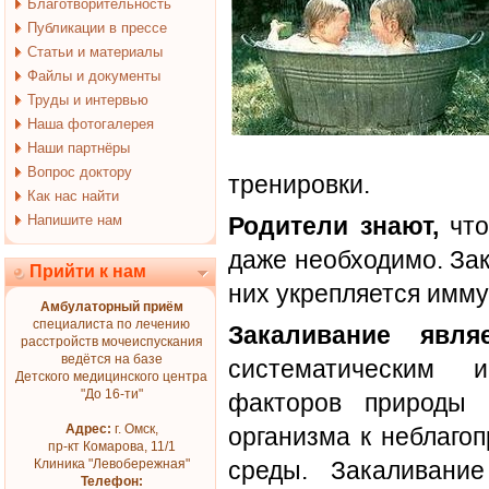
Благотворительность
Публикации в прессе
Статьи и материалы
Файлы и документы
Труды и интервью
Наша фотогалерея
Наши партнёры
Вопрос доктору
тренировки.
Как нас найти
Напишите нам
Родители знают,
что
даже необходимо. За
Прийти к нам
них укрепляется имму
Амбулаторный приём
специалиста по лечению
Закаливание явля
расстройств мочеиспускания
ведётся на базе
систематическим и
Детского медицинского центра
"До 16-ти"
факторов природы 
Адрес:
г. Омск,
организма к неблаго
пр-кт Комарова, 11/1
Клиника "Левобережная"
среды. Закаливани
Телефон: