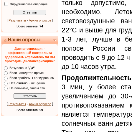
только допустимо
Хирургическая операция
необходимо. Лет
световоздушные ва
[
·
]
Результаты
Архив опросов
Всего ответов:
74
22°С и выше для груд
1-3 лет, лучше в бе
Наши опросы
полосе России св
Диспансеризация -
эффективный контроль за
проводить с 9 до 12 ч
здоровьем. Стремитесь ли Вы
проходить диспансеризацию?
до 10 часов утра.
Безусловно "Да!"
Если находится время
Продолжительность
Если проблемы со здоровьем
Нет, считаю, - не нужно
3 мин, у более ст
Не понимаю, зачем это
увеличением до 30
противопоказанием 
[
·
]
Результаты
Архив опросов
Всего ответов:
99
является температур
солнечных ванн детя