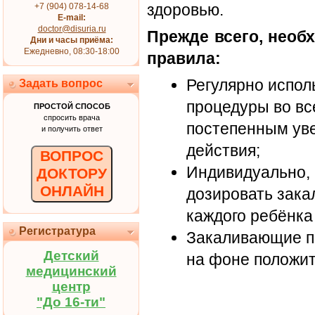
здоровью.
+7 (904) 078-14-68
E-mail:
doctor@disuria.ru
Прежде всего, нео
Дни и часы приёма:
Ежедневно, 08:30-18:00
правила:
Регулярно испо
Задать вопрос
процедуры во вс
ПРОСТОЙ СПОСОБ
спросить врача
постепенным ув
и получить ответ
действия;
ВОПРОС
Индивидуально, 
ДОКТОРУ
ОНЛАЙН
дозировать зак
каждого ребёнка
Регистратура
Закаливающие п
Детский
на фоне положи
медицинский
центр
"До 16-ти"