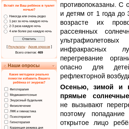
противопоказаны. С 
Встаёт ли Ваш ребёнок в туалет
ночью?
и детям от 1 года до 
Никогда или очень редко
возрасте их пров
1 раз за ночь каждую ночь
2-3 раза каждую ночь
рассеянных солнеч
4 или более раз каждую ночь
ультрафиолетов
[
·
]
Результаты
Архив опросов
инфракрасных л
Всего ответов:
469
перегревание орга
Наши опросы
опасно для дет
рефлекторной возбуд
Какие методики реально
помогли избавить Вашего
ребёнка от энуреза?
Осенью, зимой и 
Фитотерапия
прямые солнечны
Медикаментозные
Энурезный будильник
не вызывают перегр
Физиолечение
ЛФК и гимнастика
поэтому попадание
Психотерапия
открытое лицо ребё
Гипнотерапия
Коррекция режима дня