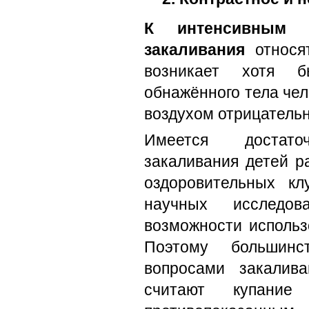
К интенсивным (
закаливания
относя
возникает хотя б
обнажённого тела чел
воздухом отрицатель
Имеется достат
закаливания детей р
оздоровительных кл
научных исследов
возможности использ
Поэтому большинс
вопросами закалива
считают купани