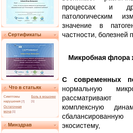
процессах и др
патологическим из
значение в патоге
частности, болезней
Сертификаты
Микробная флора 
С современных п
Что в статьях
нормальную микр
рассматриваю
Симптомы
Боль в мошонке
нарушения
[1]
[7]
комплексную динам
Остаточная
моча
[1]
сбалансированную
экосистему,
Минздрав