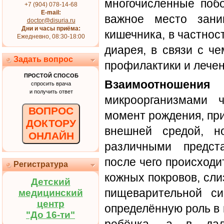
многочисленные поб
+7 (904) 078-14-68
E-mail:
важное место зани
doctor@disuria.ru
Дни и часы приёма:
кишечника, в частнос
Ежедневно, 08:30-18:00
диарея, в связи с ч
Задать вопрос
профилактики и лечен
ПРОСТОЙ СПОСОБ
Взаимоотношения
м
спросить врача
и получить ответ
микроорганизмами 
ВОПРОС
момент рождения, пр
ДОКТОРУ
внешней средой, н
ОНЛАЙН
различными предст
после чего происход
Регистратура
кожных покровов, сли
Детский
пищеварительной си
медицинский
центр
определённую роль в
"До 16-ти"