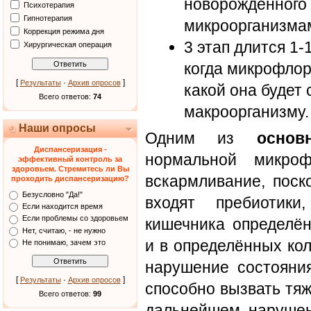
новорожденного 
Психотерапия
Гипнотерапия
микроорганизма
Коррекция режима дня
3 этап длится 1-
Хирургическая операция
когда микрофлор
[
·
]
Результаты
Архив опросов
какой она будет
Всего ответов:
74
макроорганизму.
Наши опросы
Одним из
основ
Диспансеризация -
нормальной микроф
эффективный контроль за
здоровьем. Стремитесь ли Вы
вскармливание, поск
проходить диспансеризацию?
Безусловно "Да!"
входят пребиотики
Если находится время
Если проблемы со здоровьем
кишечника определё
Нет, считаю, - не нужно
и в определённых ко
Не понимаю, зачем это
нарушение состояни
[
·
]
Результаты
Архив опросов
способно вызвать тя
Всего ответов:
99
дальнейшем, нарушен