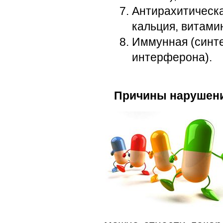
Антирахитическ
кальция, витамин
Иммунная (синте
интерферона).
Причины нарушени