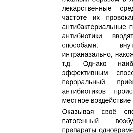
лекарственные сре
частоте их провок
антибактериальные п
антибиотики ввод
способами: внут
интраназально, накож
т.д. Однако наи
эффективным спос
пероральный при
антибиотиков прои
местное воздействие 
Оказывая своё спе
патогенный возбу
препараты одновреме