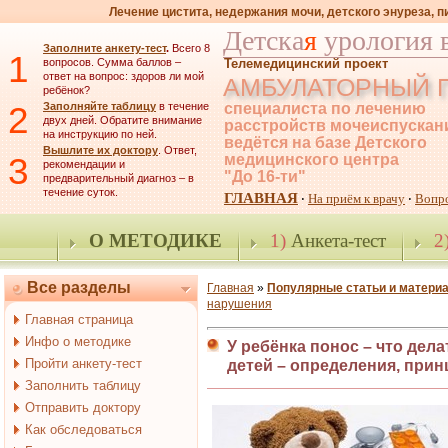
Лечение цистита, недержания мочи, детского энуреза, 
Детска
я
урология 
Заполните анкету-тест
.
Всего 8
1
вопросов. Сумма баллов –
Телемедицинский проект
ответ на вопрос: здоров ли мой
АМБУЛАТОРНЫЙ 
ребёнок?
2
Заполняйте таблицу
в течение
специалиста по лечению
двух дней. Обратите внимание
расстройств мочеиспускан
на инструкцию по ней.
ведётся на базе Детского
Вышлите их доктору
. Ответ,
3
медицинского центра
рекомендации и
"До 16-ти"
предварительный диагноз – в
течение суток.
ГЛАВНАЯ
На приём к врачу
Вопр
·
·
О МЕТОДИКЕ
1)
Анкета-тест
2
Все разделы
Главная
»
Популярные статьи и матери
нарушения
Главная страница
Инфо о методике
У ребёнка понос – что дел
Пройти анкету-тест
детей – определения, при
Заполнить таблицу
Отправить доктору
Как обследоваться