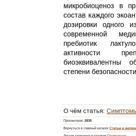
микробиоценоз в пр
состав каждого экоа
дозировки одного и
современной меди
пребиотик лактул
активности пр
биоэквивалентны о
степени безопасности
О чём статья
:
Симптом
Просмотров
:
2835
Вернуться в главный каталог
Статьи и мате
Другие категории в разделе
Проявления
: