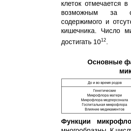
клеток отмечается в
возможным за с
содержимого и отсут
кишечника. Число м
12
достигать 10
.
Основные ф
ми
До и во время родов
Генетические
Микрофлора матери
Микрофлора медперсонала
Госпитальная микрофлора
Влияние медикаментов
Функции микрофл
многообразны. К числ