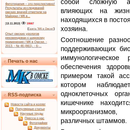
собой сложную ас
Фитотерапия – это перспективно!
Результаты исследований
влияющих на жизне
омских врачей отметили на
Майорке / МК в...
находящихся в посто
[
13.11.2013
]
10667
хозяина.
[
Газета "МК в Омске"
]
Опыт омских урологов
Соотношение разноо
рекомендован к широкому
применению / МК в Омске. -
2013. - № 46 (861). - 6-...
поддерживающих био
иммунологическое 
Печать о нас
обеспечения здоров
примером такой асс
котором наблюдае
одноклеточных орг
RSS-подписка
кишечнике находит
Новости сайта и коллег
Популярные статьи
микроорганизмов
Научные труды
Пресса о нас
различных штаммов.
Фотографии
Документы