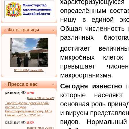
характеризующуюся
определённым соста
нишу в единой эко
Общая численность 
Фотостраницы
различных биотопа
достигает величи
микробных клеток
превышает числен
[
PRES 2014, июль 2014
]
макроорганизма.
Пресса о нас
Сегодня известно
п
которые населяют 
[
22.10.2015
]
10758
[
Газета "МК в Омске"
]
основная роль прина
Творить добро: детский врач-
уролог создал
и вирусы представле
благотворительный фонд / МК в
Омске. - 2015. - 22-28 о...
видов. Нормальный
[
25.08.2014
]
13305
[
Газета "МК в Омске"
]