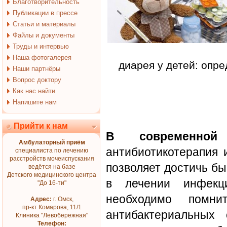
Благотворительность
Публикации в прессе
Статьи и материалы
Файлы и документы
Труды и интервью
Наша фотогалерея
диарея у детей: опр
Наши партнёры
Вопрос доктору
Как нас найти
Напишите нам
Прийти к нам
В современной 
Амбулаторный приём
антибиотикотерапия 
специалиста по лечению
расстройств мочеиспускания
позволяет достичь б
ведётся на базе
Детского медицинского центра
в лечении инфекци
"До 16-ти"
необходимо помн
Адрес:
г. Омск,
пр-кт Комарова, 11/1
антибактериальных 
Клиника "Левобережная"
Телефон: