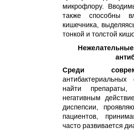
микрофлору. Вводим
также способны в
кишечника, выделяяс
тонкой и толстой кишо
Нежелательные
анти
Среди соврем
антибактериальных
найти препараты
негативным действи
диспепсии, проявля
пациентов, приним
часто развивается ди