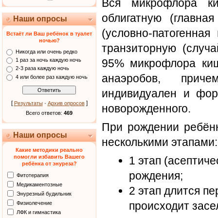
Вся микрофлора к
облигатную (главная
Наши опросы
(условно-патогенная
Встаёт ли Ваш ребёнок в туалет
ночью?
транзиторную (случа
Никогда или очень редко
95% микрофлора киш
1 раз за ночь каждую ночь
2-3 раза каждую ночь
анаэробов, прич
4 или более раз каждую ночь
индивидуален и фор
[
·
]
Результаты
Архив опросов
новорожденного.
Всего ответов:
469
При рождении ребёнк
Наши опросы
несколькими этапами:
Какие методики реально
помогли избавить Вашего
1 этап (асептиче
ребёнка от энуреза?
рождения;
Фитотерапия
Медикаментозные
2 этап длится пе
Энурезный будильник
происходит засе
Физиолечение
ЛФК и гимнастика