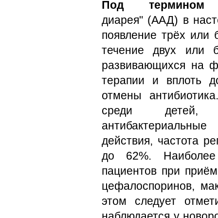
Под термином
"а
диарея" (ААД) в нас
появление трёх или 
течение двух или б
развивающихся на ф
терапии и вплоть д
отмены антибиотика
среди детей, 
антибактериальные
действия, частота р
до 62%. Наиболее
пациентов при приём
цефалоспоринов, мак
этом следует отмет
наблюдается у новор