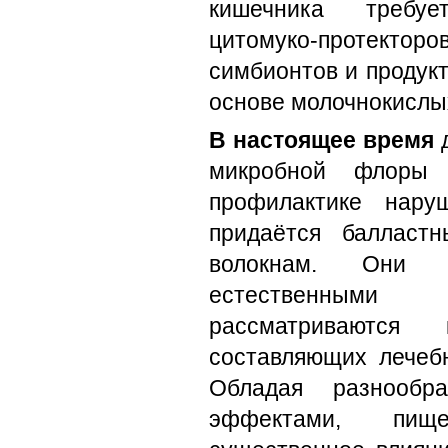
кишечника требуе
цитомуко-протекто
симбионтов и продук
основе молочнокислых
В настоящее время
д
микробной флоры
профилактике нару
придаётся балласт
волокнам. Они я
естественным
рассматриваютс
составляющих лечебн
Обладая разнообра
эффектами, пищ