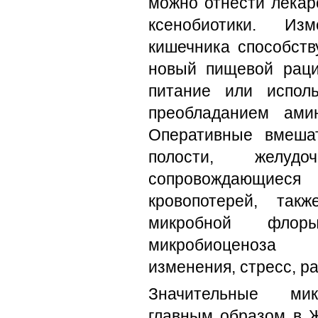
можно отнести лекар
ксенобиотики. И
кишечника способств
новый пищевой раци
питание или испол
преобладанием амин
Оперативные вмеша
полости, желудоч
сопровождающие
кровопотерей, так
микробной флор
микробиоценоза 
изменения, стресс, р
Значительные микр
главным образом в Ж