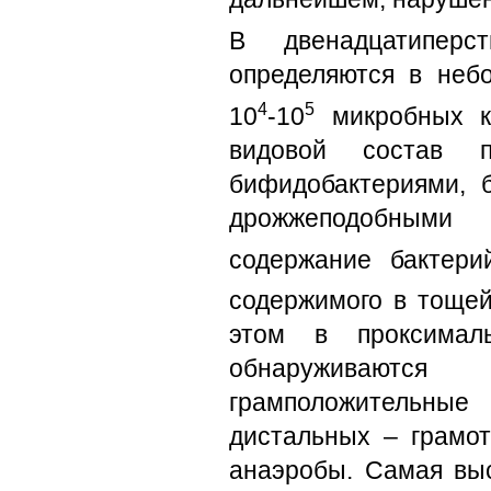
В двенадцатиперс
определяются в неб
4
5
10
-10
микробных к
видовой состав пр
бифидобактериями, б
дрожжеподобными
содержание бактери
содержимого в тощей
этом в проксимал
обнаруживают
грамположительны
дистальных – грамот
анаэробы. Самая выс