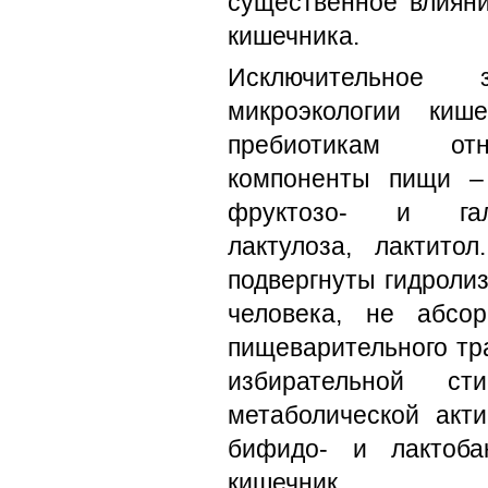
существенное влиян
кишечника.
Исключительное
микроэкологии киш
пребиотикам отн
компоненты пищи – 
фруктозо- и гала
лактулоза, лактито
подвергнуты гидроли
человека, не абсо
пищеварительного тр
избирательной с
метаболической акти
бифидо- и лактоба
кишечник.