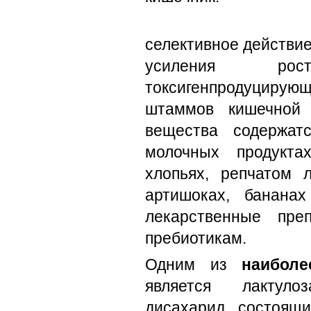
селективное действи
усиления ро
токсигенпродуцирую
штаммов кишечной 
вещества содержат
молочных продуктах
хлопьях, репчатом л
артишоках, банана
лекарственные пре
пребиотикам.
Одним из
наибол
является лактуло
дисахарид, состоящи