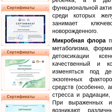
ребёнка, а в да
функциональной актив
Сертификаты
среди которых жел
занимает ключ
новорожденного.
Микробная флора
п
метаболизма, форми
Сертификаты
детоксикации кс
качественный и ко
изменяться под де
экзогенных фактор
средств (особенно, а
стресса и радиации,
Сертификаты
При выраженных и
возникают различ