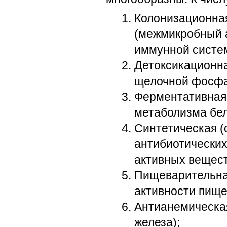
Колонизационная
(межмикробный а
иммунной систе
Детоксикационна
щелочной фосфа
Ферментативная 
метаболизма белк
Синтетическая (
антибиотических
активных вещест
Пищеварительна
активности пище
Антианемическа
железа);