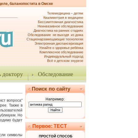
целе, баланопостита в Омске
Телемедицина – детям
Квалиметрия в медицине
Бессимптомная диагностика
Неинвазивное обследование
Диагностика на ранних стадиях
Обследование не выходя из дома
Стационарзамещающие технологии
Электронная диспансеризация
Узнайте о здоровье ребёнка
Комплексное обследование
Индивидуальный подход
Всё о детском энурезе
 доктору
Обследование
Поиск по сайту
Например:
кст вопроса"
рее. Также в
ользователей
убликуем. Но
ходимо будет
Первое: ТЕСТ
Если символы
ПРОСТОЙ СПОСОБ