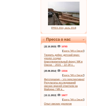
[
PRES 2014, июль 2014
]
Пресса о нас
[
22.10.2015
]
10765
[
Газета "МК в Омске"
]
Творить добро: детский врач-
уролог создал
благотворительный фонд / МК в
Омске. - 2015. - 22-28 о...
[
25.08.2014
]
13316
[
Газета "МК в Омске"
]
Фитотерапия – это перспективно!
Результаты исследований
омских врачей отметили на
Майорке / МК в...
[
13.11.2013
]
10677
[
Газета "МК в Омске"
]
Опыт омских урологов