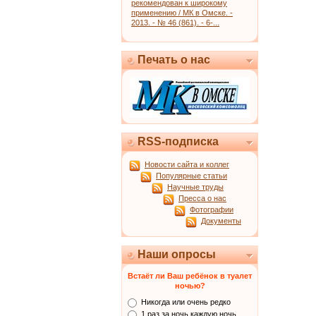
рекомендован к широкому
применению / МК в Омске. -
2013. - № 46 (861). - 6-...
Печать о нас
RSS-подписка
Новости сайта и коллег
Популярные статьи
Научные труды
Пресса о нас
Фотографии
Документы
Наши опросы
Встаёт ли Ваш ребёнок в туалет
ночью?
Никогда или очень редко
1 раз за ночь каждую ночь