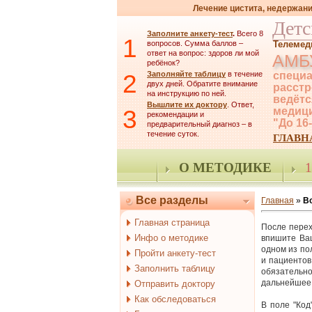
Лечение цистита, недержани
Детс
Заполните анкету-тест
.
Всего 8
1
вопросов. Сумма баллов –
Телемед
ответ на вопрос: здоров ли мой
АМБ
ребёнок?
2
Заполняйте таблицу
в течение
специа
двух дней. Обратите внимание
расстр
на инструкцию по ней.
ведётс
Вышлите их доктору
. Ответ,
3
медици
рекомендации и
"До 16
предварительный диагноз – в
течение суток.
ГЛАВН
О МЕТОДИКЕ
1
Все разделы
Главная
»
В
Главная страница
После перех
Инфо о методике
впишите Ваш
одном из по
Пройти анкету-тест
и пациентов
Заполнить таблицу
обязательно
дальнейшее 
Отправить доктору
Как обследоваться
В поле "Код