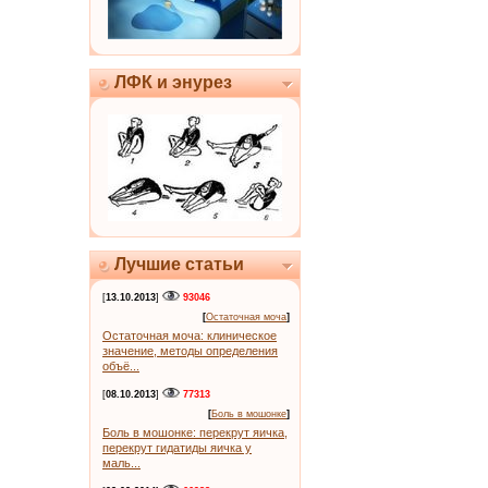
ЛФК и энурез
Лучшие статьи
[
13.10.2013
]
93046
[
Остаточная моча
]
Остаточная моча: клиническое
значение, методы определения
объё...
[
08.10.2013
]
77313
[
Боль в мошонке
]
Боль в мошонке: перекрут яичка,
перекрут гидатиды яичка у
маль...