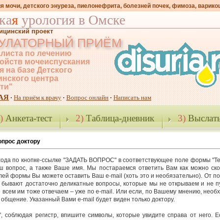
я мочи, детского энуреза, пиелонефрита, болезней почек, фимоза, варико
ка
я
урология в Омске
ицинский проект
УЛАТОРНЫЙ ПРИЁМ
листа по лечению
ойств мочеиспускания
я на базе Детского
нского центра
-ти"
АЯ
На приём к врачу
Вопрос онлайн
Написать нам
·
·
·
)
Анкета-тест
2)
Таблица-дневник
3)
Выслать
опрос доктору
ода по кнопке-ссылке "ЗАДАТЬ ВОПРОС" в соответствующее поле формы "Те
 вопрос, а также Ваше имя. Мы постараемся ответить Вам как можно ско
лей формы Вы можете оставить Ваш e-mail (хоть это и необязательно). От п
 бывают достаточно деликатные вопросы, которые мы не открываем и не п
 всем им тоже отвечаем – уже по e-mail. Или если, по Вашему мнению, необ
общение. Указанный Вами e-mail будет виден только доктору.
", соблюдая регистр, впишите символы, которые увидите справа от него. 