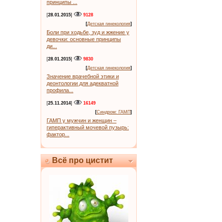
принципы ...
[
28.01.2015
]
9128
[
Детская гинекология
]
Боли при ходьбе, зуд и жжение у
девочки: основные принципы
ди...
[
28.01.2015
]
9830
[
Детская гинекология
]
Значение врачебной этики и
деонтологии для адекватной
профила...
[
25.11.2014
]
16149
[
Синдром: ГАМП
]
ГАМП у мужчин и женщин –
гиперактивный мочевой пузырь:
фактор...
Всё про цистит