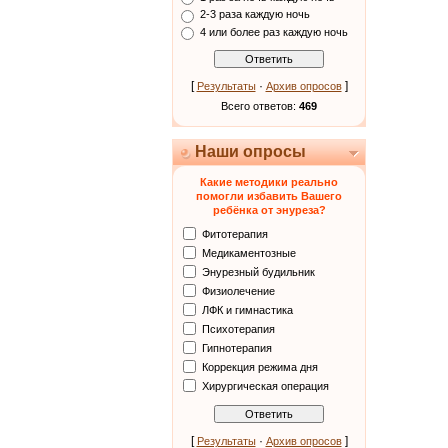
2-3 раза каждую ночь
4 или более раз каждую ночь
[
·
]
Результаты
Архив опросов
Всего ответов:
469
Наши опросы
Какие методики реально
помогли избавить Вашего
ребёнка от энуреза?
Фитотерапия
Медикаментозные
Энурезный будильник
Физиолечение
ЛФК и гимнастика
Психотерапия
Гипнотерапия
Коррекция режима дня
Хирургическая операция
[
·
]
Результаты
Архив опросов