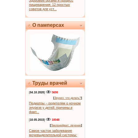
Здоровые органы и процесс
пищеварения: 12 простых
советов для уст...
О памперсах
Труды врачей
[
04.10.2020
]
5690
[
Энурез: что делать?
]
Педиатры – родителям о ночном
энурезе у детей: причины и
факт...
[
10.05.2015
]
10048
[
Пиелонефрит: лечение
]
Самое частое заболевание
мочевыделительной системы: