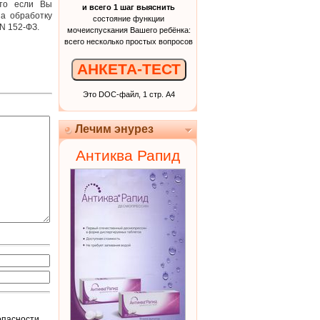
что если Вы
и всего 1 шаг выяснить
на обработку
состояние функции
N 152-ФЗ.
мочеиспускания Вашего ребёнка:
всего несколько простых вопросов
АНКЕТА-ТЕСТ
Это DOC-файл, 1 стр. А4
Лечим энурез
Антиква Рапид