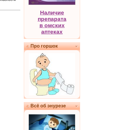
Наличие
препарата
в омских
аптеках
Про горшок
Всё об энурезе