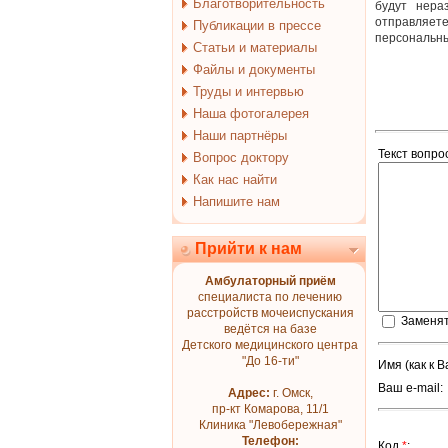
Благотворительность
будут нера
отправляете
Публикации в прессе
персональны
Статьи и материалы
Файлы и документы
Труды и интервью
Наша фотогалерея
Наши партнёры
Текст вопр
Вопрос доктору
Как нас найти
Напишите нам
Прийти к нам
Амбулаторный приём
специалиста по лечению
расстройств мочеиспускания
Заменят
ведётся на базе
Детского медицинского центра
"До 16-ти"
Имя (как к 
Ваш e-mail:
Адрес:
г. Омск,
пр-кт Комарова, 11/1
Клиника "Левобережная"
Телефон:
Код
*
: