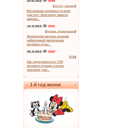
[
03.02.2014
]
66988
[
Цистит у женщин
]
Воспаление мочевого пузыря
(цистит): боли внизу живота,
жжение...
[
15.10.2013
]
55562
[
Лечение: Физиотерапия
]
Физические методы лечения
нейрогенной дисфункции
мочевого пузы...
[
06.10.2013
]
52820
[
УЗИ
]
Как подготовиться к УЗИ
мочевого пузыря и почек,
значение ульт...
1-й год жизни