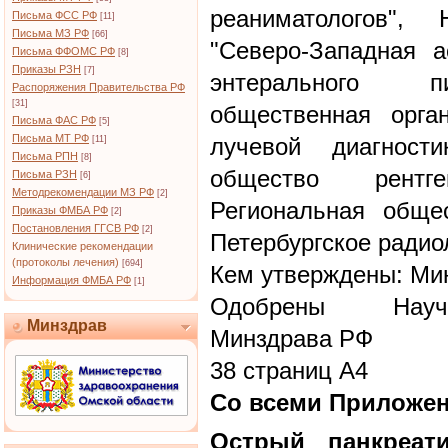
реаниматологов", 
Письма ФСС РФ
[11]
Письма МЗ РФ
[66]
"Северо-Западная а
Письма ФФОМС РФ
[8]
Приказы РЗН
[7]
энтерального п
Распоряжения Правительства РФ
[31]
общественная орга
Письма ФАС РФ
[5]
Письма МТ РФ
лучевой диагност
[11]
Письма РПН
[8]
общество рентг
Письма РЗН
[6]
Методрекомендации МЗ РФ
[2]
Региональная общес
Приказы ФМБА РФ
[2]
Постановления ГГСВ РФ
[2]
Петербургское радио
Клинические рекомендации
(протоколы лечения)
[694]
Кем утверждены: Ми
Информация ФМБА РФ
[1]
Одобрены Научн
Минздрав
Минздрава РФ
38 страниц А4
Со всеми Приложе
Острый панкреати