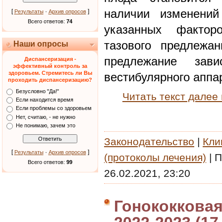
наличии изменений
[
·
]
Результаты
Архив опросов
Всего ответов:
74
указанных фактор
тазового предлежан
Наши опросы
предлежание зав
Диспансеризация -
эффективный контроль за
здоровьем. Стремитесь ли Вы
вестибулярного аппа
проходить диспансеризацию?
Безусловно "Да!"
Читать текст далее
Если находится время
Если проблемы со здоровьем
Нет, считаю, - не нужно
Не понимаю, зачем это
Законодательство
|
Кли
[
·
]
Результаты
Архив опросов
(протоколы лечения)
|
П
Всего ответов:
99
26.02.2021, 23:20
Гонококковая