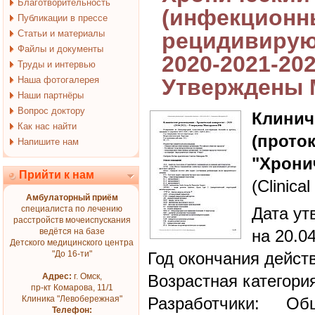
Благотворительность
(инфекционн
Публикации в прессе
Статьи и материалы
рецидивирую
Файлы и документы
2020-2021-202
Труды и интервью
Наша фотогалерея
Утверждены 
Наши партнёры
Вопрос доктору
Клин
Как нас найти
(прото
Напишите нам
"Хрони
Прийти к нам
(Clinical
Амбулаторный приём
специалиста по лечению
Дата ут
расстройств мочеиспускания
ведётся на базе
на 20.0
Детского медицинского центра
"До 16-ти"
Год окончания дейст
Адрес:
г. Омск,
Возрастная категори
пр-кт Комарова, 11/1
Клиника "Левобережная"
Разработчики: Об
Телефон: