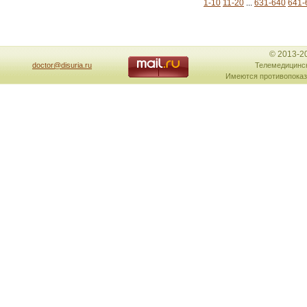
1-10
11-20
...
631-640
641-
© 2013-2
doctor@disuria.ru
Телемедицинск
Имеются противопоказ