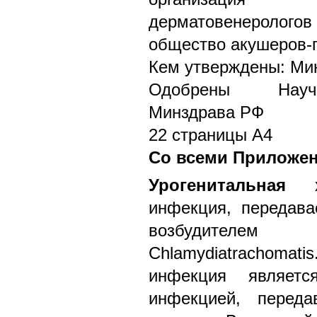
дерматовенерологов
общество акушеров-г
Кем утверждены: Ми
Одобрены Научн
Минздрава РФ
22 страницы А4
Со всеми Приложе
Урогенитальная
хл
инфекция, передав
возбудителе
Chlamydiatrachomati
инфекция являетс
инфекцией, перед