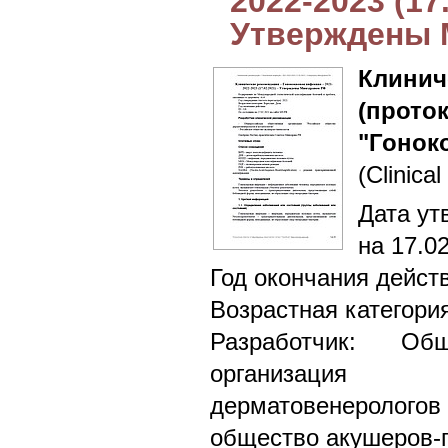
2022-2023 (17
Утверждены 
Клин
(прото
"Гонок
(Clinical
Дата ут
на 17.0
Год окончания дейст
Возрастная категори
Разработчик: Общ
организация 
дерматовенерологов
общество акушеров-г