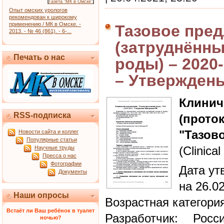
[
Газета "МК в Омске"
]
Опыт омских урологов
рекомендован к широкому
применению / МК в Омске. -
Тазовое пре
2013. - № 46 (861). - 6-...
(затруднённы
Печать о нас
роды) – 2020-
– Утвержден
Клин
RSS-подписка
(прото
"Тазов
Новости сайта и коллег
Популярные статьи
(Clinical
Научные труды
Пресса о нас
Фотографии
Дата ут
Документы
на 26.0
Наши опросы
Возрастная категори
Встаёт ли Ваш ребёнок в туалет
Разработчик: Росс
ночью?