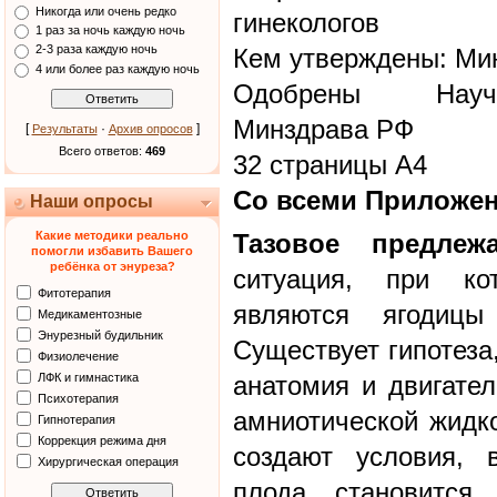
Никогда или очень редко
гинекологов
1 раз за ночь каждую ночь
2-3 раза каждую ночь
Кем утверждены: Ми
4 или более раз каждую ночь
Одобрены Научн
Минздрава РФ
[
·
]
Результаты
Архив опросов
Всего ответов:
469
32 страницы А4
Со всеми Приложе
Наши опросы
Какие методики реально
Тазовое предлеж
помогли избавить Вашего
ребёнка от энуреза?
ситуация, при ко
Фитотерапия
являются ягодицы
Медикаментозные
Энурезный будильник
Существует гипотеза
Физиолечение
ЛФК и гимнастика
анатомия и двигател
Психотерапия
амниотической жидк
Гипнотерапия
Коррекция режима дня
создают условия, 
Хирургическая операция
плода становится 