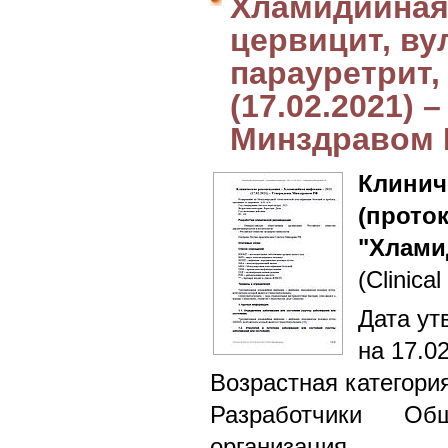
Хламидийная 
цервицит, ву
парауретрит,
(17.02.2021)
Минздравом
Клин
(прото
"Хлами
(Clinical
Дата ут
на 17.0
Возрастная категори
Разработчики Общ
организация 