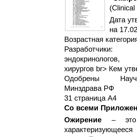
(Clinical
Дата ут
на 17.0
Возрастная категори
Разработчики: 
эндокринологов,
хирургов br> Кем ут
Одобрены Научн
Минздрава РФ
31 страница А4
Со всеми Приложе
Ожирение
– это х
характеризующеес