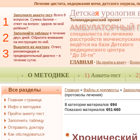
Лечение цистита, недержания мочи, детского энуреза, 
Детска
я
урология 
Заполните анкету-тест
.
Всего 8
1
вопросов. Сумма баллов –
Телемедицинский проект
ответ на вопрос: здоров ли мой
АМБУЛАТОРНЫЙ 
ребёнок?
2
Заполняйте таблицу
в течение
специалиста по лечению
двух дней. Обратите внимание
расстройств мочеиспускан
на инструкцию по ней.
ведётся на базе Детского
Вышлите их доктору
. Ответ,
3
медицинского центра
рекомендации и
"До 16-ти"
предварительный диагноз – в
течение суток.
ГЛАВНАЯ
На приём к врачу
Вопр
·
·
О МЕТОДИКЕ
1)
Анкета-тест
2
Все разделы
Главная
»
Файлы и документы
»
Законода
(протоколы лечения)
Главная страница
В категории материалов
:
694
Инфо о методике
Показано материалов
:
651-660
Пройти анкету-тест
Заполнить таблицу
Отправить доктору
Как обследоваться
Хронический