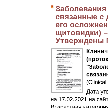
Заболевания 
связанные с 
его осложнен
щитовидки) – 
Утверждены 
Клин
(прото
"Забо
связан
(Clinical
Дата ут
на 17.02.2021 на сай
Возрастная категори