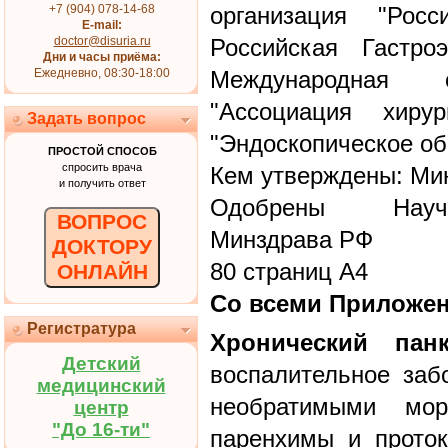
+7 (904) 078-14-68
организация "Росс
E-mail:
doctor@disuria.ru
Российская Гастроэ
Дни и часы приёма:
Ежедневно, 08:30-18:00
Международная о
"Ассоциация хирург
Задать вопрос
"Эндоскопическое о
ПРОСТОЙ СПОСОБ
спросить врача
Кем утверждены: Ми
и получить ответ
Одобрены Научн
ВОПРОС
Минздрава РФ
ДОКТОРУ
80 страниц А4
ОНЛАЙН
Со всеми Приложе
Регистратура
Хронический панк
Детский
воспалительное за
медицинский
необратимыми мор
центр
"До 16-ти"
паренхимы и проток