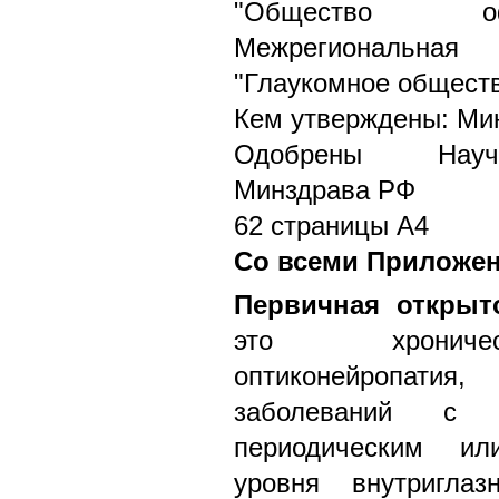
"Общество оф
Межрегиональная 
"Глаукомное общест
Кем утверждены: Ми
Одобрены Научн
Минздрава РФ
62 страницы А4
Со всеми Приложе
Первичная открыт
это хроничес
оптиконейропатия,
заболеваний с х
периодическим и
уровня внутригла