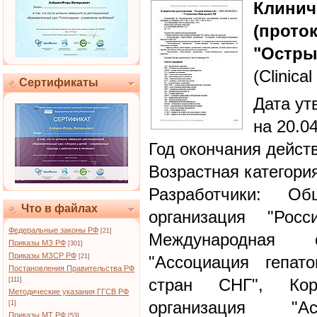
Клин
(прото
"Остры
(Clinical
Сертификаты
Дата ут
на 20.0
Год окончания дейст
Возрастная категори
Разработчики: Об
Что в файлах
организация "Росс
Федеральные законы РФ
[21]
Международная о
Приказы МЗ РФ
[301]
Приказы МЗСР РФ
[21]
"Ассоциация гепато
Постановления Правительства РФ
стран СНГ", Корп
[111]
Методические указания ГГСВ РФ
организация "Ас
[1]
Приказы МТ РФ
[53]