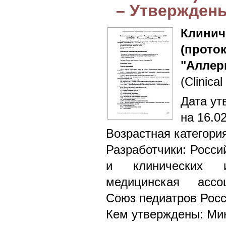
– Утвержден
Клин
(прото
"Аллер
(Clinical
Дата ут
на 16.0
Возрастная категори
Разработчики: Росси
и клинических и
медицинская ассоц
Союз педиатров Рос
Кем утверждены: Ми