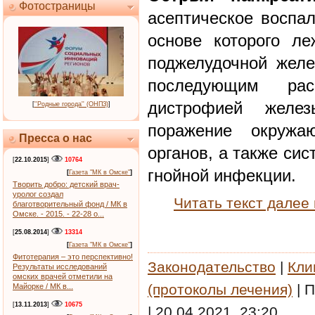
Фотостраницы
асептическое воспал
основе которого ле
поджелудочной желе
последующим ра
дистрофией желе
[
''Родные города'' (ОНПЗ)
]
поражение окружа
Пресса о нас
органов, а также си
[
22.10.2015
]
10764
гнойной инфекции.
[
Газета "МК в Омске"
]
Творить добро: детский врач-
уролог создал
Читать текст далее
благотворительный фонд / МК в
Омске. - 2015. - 22-28 о...
[
25.08.2014
]
13314
[
Газета "МК в Омске"
]
Фитотерапия – это перспективно!
Законодательство
|
Кли
Результаты исследований
омских врачей отметили на
(протоколы лечения)
|
П
Майорке / МК в...
[
13.11.2013
]
10675
|
20.04.2021, 23:20