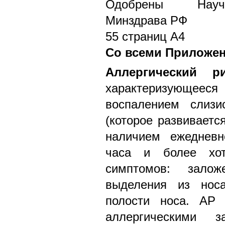
Одобрены Научн
Минздрава РФ
55 страниц А4
Со всеми Приложе
Аллергический р
характеризующе
воспалением слизи
(которое развиваетс
наличием ежедневн
часа и более хо
симптомов: заложе
выделения из носа
полости носа. АР 
аллергическими з