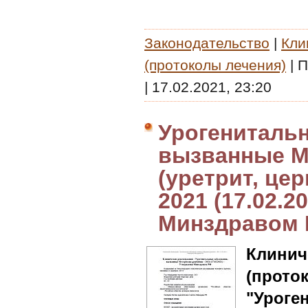
Законодательство
|
Кли
(протоколы лечения)
|
П
|
17.02.2021, 23:20
Урогениталь
вызванные My
(уретрит, це
2021 (17.02.2
Минздравом
Клин
(прото
"Урог