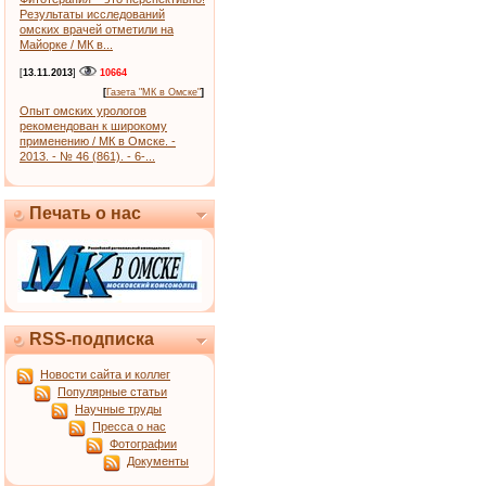
Результаты исследований
омских врачей отметили на
Майорке / МК в...
[
13.11.2013
]
10664
[
Газета "МК в Омске"
]
Опыт омских урологов
рекомендован к широкому
применению / МК в Омске. -
2013. - № 46 (861). - 6-...
Печать о нас
RSS-подписка
Новости сайта и коллег
Популярные статьи
Научные труды
Пресса о нас
Фотографии
Документы