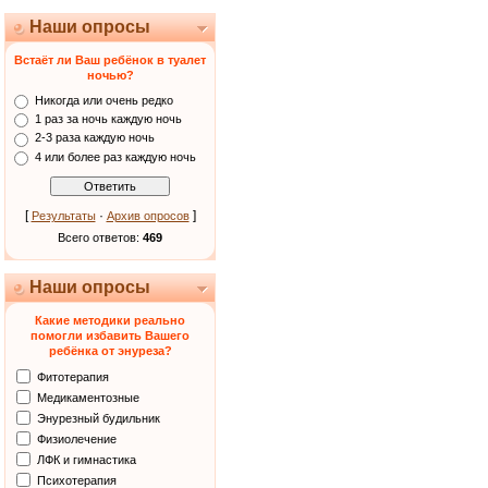
Наши опросы
Встаёт ли Ваш ребёнок в туалет
ночью?
Никогда или очень редко
1 раз за ночь каждую ночь
2-3 раза каждую ночь
4 или более раз каждую ночь
[
·
]
Результаты
Архив опросов
Всего ответов:
469
Наши опросы
Какие методики реально
помогли избавить Вашего
ребёнка от энуреза?
Фитотерапия
Медикаментозные
Энурезный будильник
Физиолечение
ЛФК и гимнастика
Психотерапия