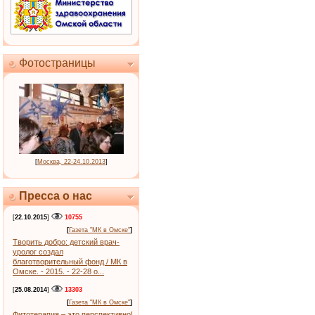
Фотостраницы
[
Москва, 22-24.10.2013
]
Пресса о нас
[
22.10.2015
]
10755
[
Газета "МК в Омске"
]
Творить добро: детский врач-
уролог создал
благотворительный фонд / МК в
Омске. - 2015. - 22-28 о...
[
25.08.2014
]
13303
[
Газета "МК в Омске"
]
Фитотерапия – это перспективно!