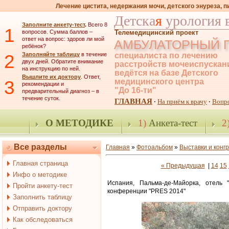
Лечение цистита, недержания мочи, детского энуреза, 
Детска
я
урология 
Заполните анкету-тест
.
Всего 8
1
вопросов. Сумма баллов –
Телемедицинский проект
ответ на вопрос: здоров ли мой
АМБУЛАТОРНЫЙ 
ребёнок?
2
Заполняйте таблицу
в течение
специалиста по лечению
двух дней. Обратите внимание
расстройств мочеиспускан
на инструкцию по ней.
ведётся на базе Детского
Вышлите их доктору
. Ответ,
3
медицинского центра
рекомендации и
"До 16-ти"
предварительный диагноз – в
течение суток.
ГЛАВНАЯ
На приём к врачу
Вопр
·
·
О МЕТОДИКЕ
1)
Анкета-тест
2
Все разделы
Главная
»
Фотоальбом
»
Выставки и конг
Главная страница
« Предыдущая
|
14
15
Инфо о методике
Испания, Пальма-де-Майорка, отель 
Пройти анкету-тест
конференции "PRES 2014"
Заполнить таблицу
Отправить доктору
Как обследоваться