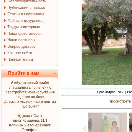
Благотворительность
Публикации в прессе
Статьи и материалы
Файлы и документы
Труды и интервью
Наша фотогалерея
Наши партнёры
Вопрос доктору
Как нас найти
Напишите нам
Прийти к нам
Амбулаторный приём
специалиста по лечению
расстройств мочеиспускания
Просмотров
: 7068 |
Ра
ведётся на базе
Просмотреть
Детского медицинского центра
"До 16-ти"
Адрес:
г. Омск,
пр-кт Комарова, 11/1
Клиника "Левобережная"
Телефон: