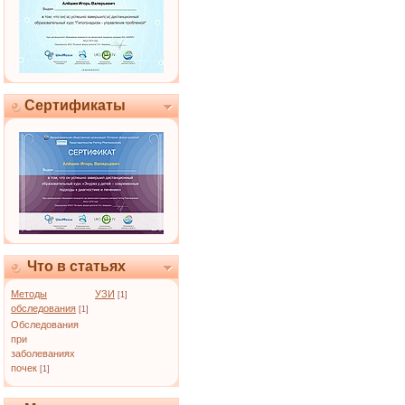
Сертификаты
Что в статьях
Методы
УЗИ
[1]
обследования
[1]
Обследования
при
заболеваниях
почек
[1]