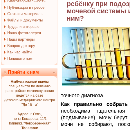
Благотворительность
ребёнку при подоз
Публикации в прессе
мочевой системы и
Статьи и материалы
ним?
Файлы и документы
Труды и интервью
Наша фотогалерея
Наши партнёры
Вопрос доктору
Как нас найти
Напишите нам
Прийти к нам
Амбулаторный приём
специалиста по лечению
расстройств мочеиспускания
точного диагноза.
ведётся на базе
Детского медицинского центра
Как правильно собрать
"До 16-ти"
необходима тщательная
Адрес:
г. Омск,
(подмывание). Мочу берут 
пр-кт Комарова, 11/1
Клиника "Левобережная"
мочи не собирают, поск
Телефон: