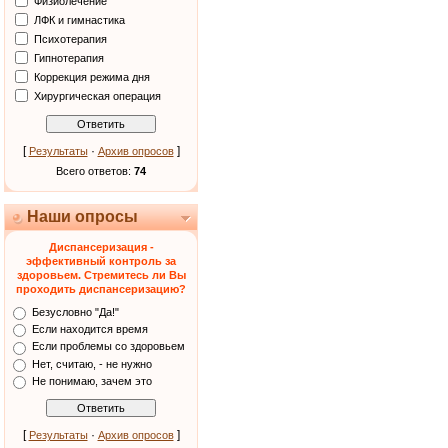
Физиолечение
ЛФК и гимнастика
Психотерапия
Гипнотерапия
Коррекция режима дня
Хирургическая операция
[
·
]
Результаты
Архив опросов
Всего ответов:
74
Наши опросы
Диспансеризация -
эффективный контроль за
здоровьем. Стремитесь ли Вы
проходить диспансеризацию?
Безусловно "Да!"
Если находится время
Если проблемы со здоровьем
Нет, считаю, - не нужно
Не понимаю, зачем это
[
·
]
Результаты
Архив опросов