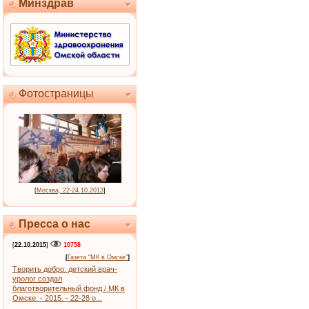
Минздрав
Фотостраницы
[
Москва, 22-24.10.2013
]
Пресса о нас
[
22.10.2015
]
10758
[
Газета "МК в Омске"
]
Творить добро: детский врач-
уролог создал
благотворительный фонд / МК в
Омске. - 2015. - 22-28 о...