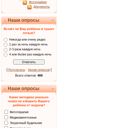
Фотографии
Документы
Наши опросы
Встаёт ли Ваш ребёнок в туалет
ночью?
Никогда или очень редко
1 раз за ночь каждую ночь
2-3 раза каждую ночь
4 или более раз каждую ночь
[
·
]
Результаты
Архив опросов
Всего ответов:
469
Наши опросы
Какие методики реально
помогли избавить Вашего
ребёнка от энуреза?
Фитотерапия
Медикаментозные
Энурезный будильник