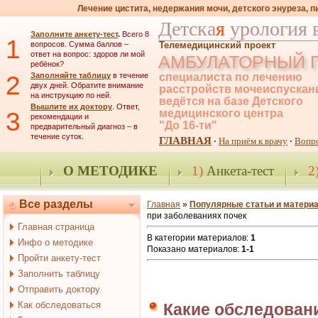
Лечение цистита, недержания мочи, детского энуреза, 
Детска
я
урология 
Заполните анкету-тест
.
Всего 8
1
вопросов. Сумма баллов –
Телемедицинский проект
ответ на вопрос: здоров ли мой
АМБУЛАТОРНЫЙ 
ребёнок?
2
Заполняйте таблицу
в течение
специалиста по лечению
двух дней. Обратите внимание
расстройств мочеиспускан
на инструкцию по ней.
ведётся на базе Детского
Вышлите их доктору
. Ответ,
3
медицинского центра
рекомендации и
"До 16-ти"
предварительный диагноз – в
течение суток.
ГЛАВНАЯ
На приём к врачу
Вопр
·
·
О МЕТОДИКЕ
1)
Анкета-тест
2
Все разделы
Главная
»
Популярные статьи и матери
при заболеваниях почек
Главная страница
В категории материалов
:
1
Инфо о методике
Показано материалов
:
1-1
Пройти анкету-тест
Заполнить таблицу
Отправить доктору
Как обследоваться
Какие обследован