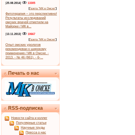
[
25.08.2014
]
13305
[
Газета "МК в Омске"
]
Фитотерапия – это перспективно!
Результаты исследований
омских врачей отметили на
Майорке / МК в...
[
13.11.2013
]
10667
[
Газета "МК в Омске"
]
Опыт омских урологов
рекомендован к широкому
применению / МК в Омске. -
2013. - № 46 (861). - 6-...
Печать о нас
RSS-подписка
Новости сайта и коллег
Популярные статьи
Научные труды
Пресса о нас