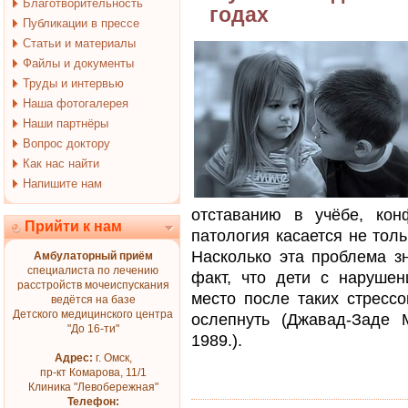
Благотворительность
годах
Публикации в прессе
Статьи и материалы
Файлы и документы
Труды и интервью
Наша фотогалерея
Наши партнёры
Вопрос доктору
Как нас найти
Напишите нам
отставанию в учёбе, кон
Прийти к нам
патология касается не толь
Насколько эта проблема зн
Амбулаторный приём
специалиста по лечению
факт, что дети с нарушен
расстройств мочеиспускания
место после таких стрессо
ведётся на базе
Детского медицинского центра
ослепнуть (Джавад-Заде 
"До 16-ти"
1989.).
Адрес:
г. Омск,
пр-кт Комарова, 11/1
Клиника "Левобережная"
Телефон: