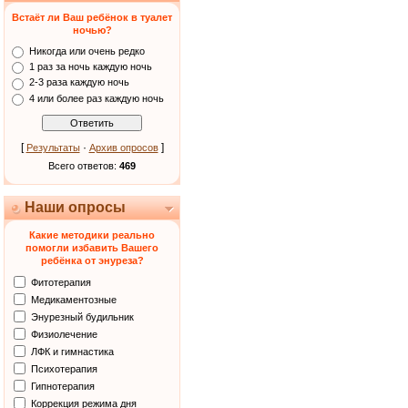
Встаёт ли Ваш ребёнок в туалет
ночью?
Никогда или очень редко
1 раз за ночь каждую ночь
2-3 раза каждую ночь
4 или более раз каждую ночь
[
·
]
Результаты
Архив опросов
Всего ответов:
469
Наши опросы
Какие методики реально
помогли избавить Вашего
ребёнка от энуреза?
Фитотерапия
Медикаментозные
Энурезный будильник
Физиолечение
ЛФК и гимнастика
Психотерапия
Гипнотерапия
Коррекция режима дня