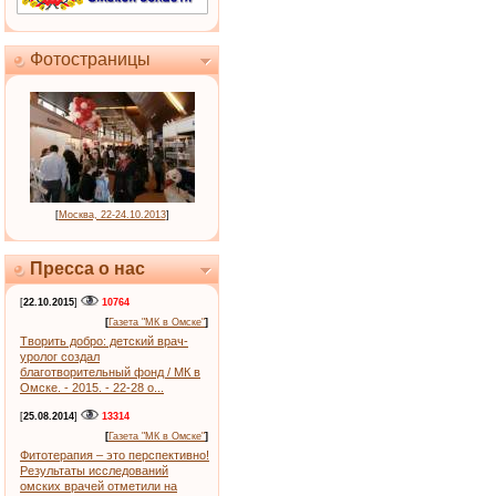
Фотостраницы
[
Москва, 22-24.10.2013
]
Пресса о нас
[
22.10.2015
]
10764
[
Газета "МК в Омске"
]
Творить добро: детский врач-
уролог создал
благотворительный фонд / МК в
Омске. - 2015. - 22-28 о...
[
25.08.2014
]
13314
[
Газета "МК в Омске"
]
Фитотерапия – это перспективно!
Результаты исследований
омских врачей отметили на