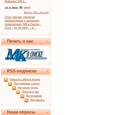
Майорке / МК в...
[
13.11.2013
]
10676
[
Газета "МК в Омске"
]
Опыт омских урологов
рекомендован к широкому
применению / МК в Омске. -
2013. - № 46 (861). - 6-...
Печать о нас
RSS-подписка
Новости сайта и коллег
Популярные статьи
Научные труды
Пресса о нас
Фотографии
Документы
Наши опросы