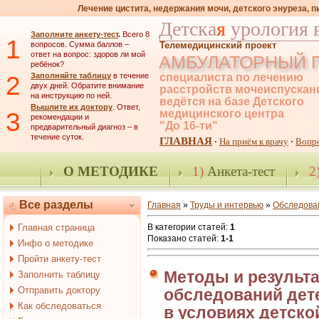
Лечение цистита, недержания мочи, детского энуреза, 
Детска
я
урология 
Заполните анкету-тест
.
Всего 8
1
вопросов. Сумма баллов –
Телемедицинский проект
ответ на вопрос: здоров ли мой
АМБУЛАТОРНЫЙ 
ребёнок?
2
Заполняйте таблицу
в течение
специалиста по лечению
двух дней. Обратите внимание
расстройств мочеиспускан
на инструкцию по ней.
ведётся на базе Детского
Вышлите их доктору
. Ответ,
3
медицинского центра
рекомендации и
"До 16-ти"
предварительный диагноз – в
течение суток.
ГЛАВНАЯ
На приём к врачу
Вопр
·
·
О МЕТОДИКЕ
1)
Анкета-тест
2
Все разделы
Главная
»
Труды и интервью
»
Обследова
Главная страница
В категории статей
:
1
Показано статей
:
1-1
Инфо о методике
Пройти анкету-тест
Методы и результ
Заполнить таблицу
Отправить доктору
обследований дет
Как обследоваться
в условиях детско