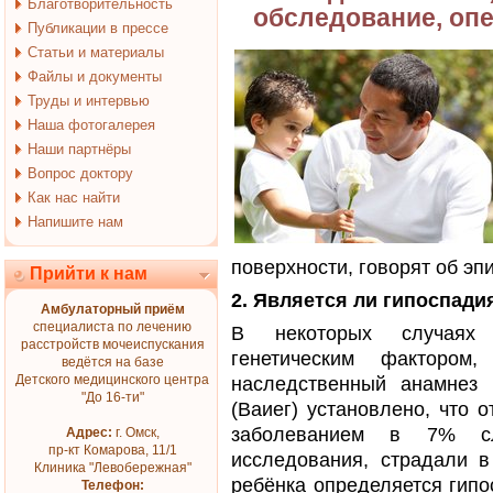
Благотворительность
обследование, оп
Публикации в прессе
Статьи и материалы
Файлы и документы
Труды и интервью
Наша фотогалерея
Наши партнёры
Вопрос доктору
Как нас найти
Напишите нам
поверхности, говорят об эп
Прийти к нам
2. Является ли гипоспад
Амбулаторный приём
специалиста по лечению
В некоторых случаях 
расстройств мочеиспускания
генетическим фактором
ведётся на базе
Детского медицинского центра
наследственный анамнез 
"До 16-ти"
(Ваиег) установлено, что 
заболеванием в 7% сл
Адрес:
г. Омск,
пр-кт Комарова, 11/1
исследования, страдали 
Клиника "Левобережная"
ребёнка определяется гипо
Телефон: