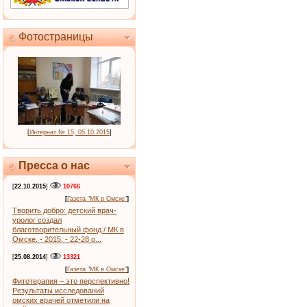
Фотостраницы
[
Интернат № 15, 05.10.2015
]
Пресса о нас
[
22.10.2015
]
10766
[
Газета "МК в Омске"
]
Творить добро: детский врач-
уролог создал
благотворительный фонд / МК в
Омске. - 2015. - 22-28 о...
[
25.08.2014
]
13321
[
Газета "МК в Омске"
]
Фитотерапия – это перспективно!
Результаты исследований
омских врачей отметили на