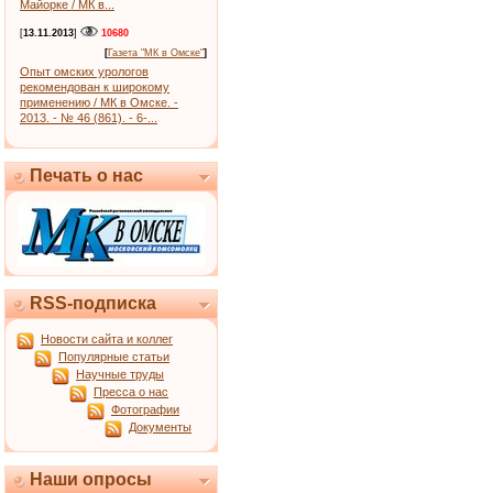
Майорке / МК в...
[
13.11.2013
]
10680
[
Газета "МК в Омске"
]
Опыт омских урологов
рекомендован к широкому
применению / МК в Омске. -
2013. - № 46 (861). - 6-...
Печать о нас
RSS-подписка
Новости сайта и коллег
Популярные статьи
Научные труды
Пресса о нас
Фотографии
Документы
Наши опросы