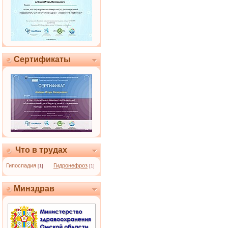
Сертификаты
Что в трудах
Гипоспадия
Гидронефроз
[1]
[1]
Минздрав