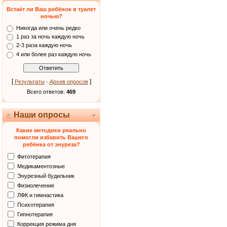
Встаёт ли Ваш ребёнок в туалет
ночью?
Никогда или очень редко
1 раз за ночь каждую ночь
2-3 раза каждую ночь
4 или более раз каждую ночь
[
·
]
Результаты
Архив опросов
Всего ответов:
469
Наши опросы
Какие методики реально
помогли избавить Вашего
ребёнка от энуреза?
Фитотерапия
Медикаментозные
Энурезный будильник
Физиолечение
ЛФК и гимнастика
Психотерапия
Гипнотерапия
Коррекция режима дня