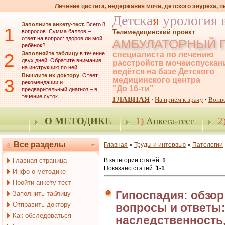
Лечение цистита, недержания мочи, детского энуреза, 
Детска
я
урология 
Заполните анкету-тест
.
Всего 8
1
вопросов. Сумма баллов –
Телемедицинский проект
ответ на вопрос: здоров ли мой
АМБУЛАТОРНЫЙ 
ребёнок?
2
Заполняйте таблицу
в течение
специалиста по лечению
двух дней. Обратите внимание
расстройств мочеиспускан
на инструкцию по ней.
ведётся на базе Детского
Вышлите их доктору
. Ответ,
3
медицинского центра
рекомендации и
"До 16-ти"
предварительный диагноз – в
течение суток.
ГЛАВНАЯ
На приём к врачу
Вопр
·
·
О МЕТОДИКЕ
1)
Анкета-тест
2
Все разделы
Главная
»
Труды и интервью
»
Патологии
Главная страница
В категории статей
:
1
Показано статей
:
1-1
Инфо о методике
Пройти анкету-тест
Гипоспадия: обзор
Заполнить таблицу
Отправить доктору
вопросы и ответы: 
Как обследоваться
наследственность, 