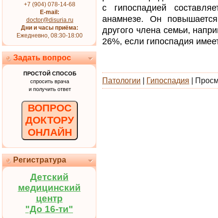
+7 (904) 078-14-68
с гипоспадией составля
E-mail:
анамнезе. Он повышается
doctor@disuria.ru
Дни и часы приёма:
другого члена семьи, напр
Ежедневно, 08:30-18:00
26%, если гипоспадия имеет
Задать вопрос
ПРОСТОЙ СПОСОБ
Патологии
|
Гипоспадия
| Просм
спросить врача
и получить ответ
ВОПРОС
ДОКТОРУ
ОНЛАЙН
Регистратура
Детский
медицинский
центр
"До 16-ти"