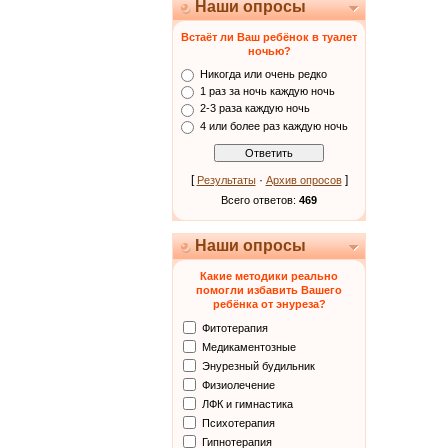
Наши опросы
Встаёт ли Ваш ребёнок в туалет
ночью?
Никогда или очень редко
1 раз за ночь каждую ночь
2-3 раза каждую ночь
4 или более раз каждую ночь
[
·
]
Результаты
Архив опросов
Всего ответов:
469
Наши опросы
Какие методики реально
помогли избавить Вашего
ребёнка от энуреза?
Фитотерапия
Медикаментозные
Энурезный будильник
Физиолечение
ЛФК и гимнастика
Психотерапия
Гипнотерапия