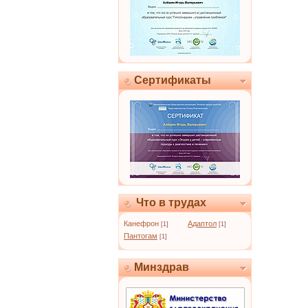
Сертификаты
Что в трудах
Канефрон
Адаптол
[1]
[1]
Пантогам
[1]
Минздрав