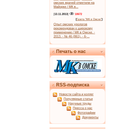
омских врачей отметили на
Майорке / МК в...
[
13.11.2013
]
10672
[
Газета "МК в Омске"
]
Опыт омских урологов
рекомендован к широкому
применению / МК в Омске. -
2013. - № 46 (861). - 6-...
Печать о нас
RSS-подписка
Новости сайта и коллег
Популярные статьи
Научные труды
Пресса о нас
Фотографии
Документы