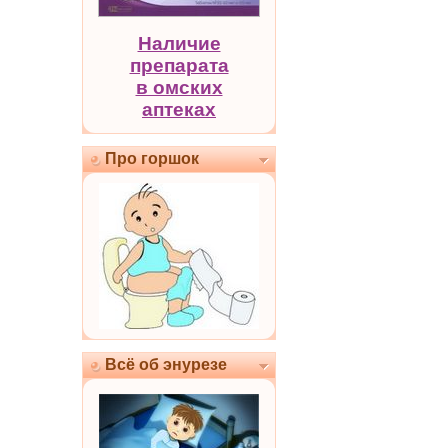
Наличие
препарата
в омских
аптеках
Про горшок
Всё об энурезе