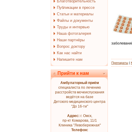
Благотворительность
Публикации в прессе
Статьи и материалы
Файлы и документы
Труды и интервью
Наша фотогалерея
Наши партнёры
заболеваний
Вопрос доктору
Как нас найти
Напишите нам
Препараты
|
Прийти к нам
Амбулаторный приём
специалиста по лечению
расстройств мочеиспускания
ведётся на базе
Детского медицинского центра
"До 16-ти"
Адрес:
г. Омск,
пр-кт Комарова, 11/1
Клиника "Левобережная"
Телефон: