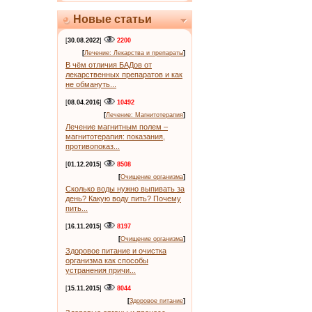
Новые статьи
[
30.08.2022
]
2200
[
Лечение: Лекарства и препараты
]
В чём отличия БАДов от
лекарственных препаратов и как
не обмануть...
[
08.04.2016
]
10492
[
Лечение: Магнитотерапия
]
Лечение магнитным полем –
магнитотерапия: показания,
противопоказ...
[
01.12.2015
]
8508
[
Очищение организма
]
Сколько воды нужно выпивать за
день? Какую воду пить? Почему
пить...
[
16.11.2015
]
8197
[
Очищение организма
]
Здоровое питание и очистка
организма как способы
устранения причи...
[
15.11.2015
]
8044
[
Здоровое питание
]