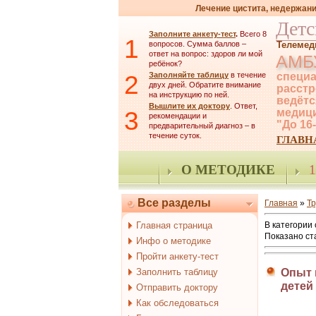
Лечение цистита, недержани
Детс
Заполните анкету-тест
.
Всего 8
1
вопросов. Сумма баллов –
Телемед
ответ на вопрос: здоров ли мой
АМБ
ребёнок?
2
Заполняйте таблицу
в течение
специа
двух дней. Обратите внимание
расстр
на инструкцию по ней.
ведётс
Вышлите их доктору
. Ответ,
3
медици
рекомендации и
"До 16
предварительный диагноз – в
течение суток.
ГЛАВН
О МЕТОДИКЕ
1
Все разделы
Главная
»
Тр
Главная страница
В категории
Показано ст
Инфо о методике
Пройти анкету-тест
Заполнить таблицу
Опыт 
детей
Отправить доктору
Как обследоваться