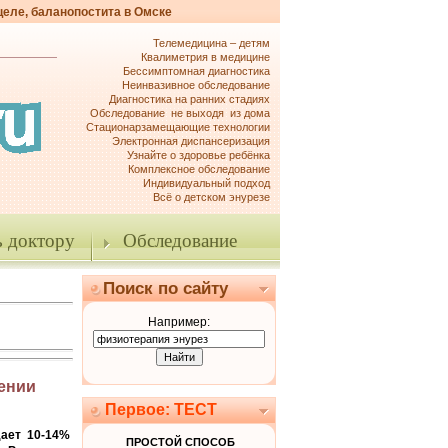
целе, баланопостита в Омске
Телемедицина – детям
Квалиметрия в медицине
Бессимптомная диагностика
Неинвазивное обследование
Диагностика на ранних стадиях
Обследование не выходя из дома
Стационарзамещающие технологии
Электронная диспансеризация
Узнайте о здоровье ребёнка
Комплексное обследование
Индивидуальный подход
Всё о детском энурезе
 доктору
Обследование
Поиск по сайту
Например:
ении
Первое: ТЕСТ
дает 10-14%
ПРОСТОЙ СПОСОБ