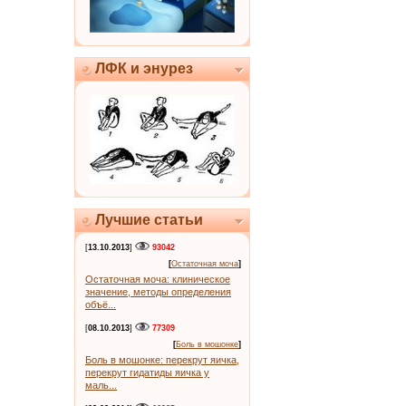
ЛФК и энурез
Лучшие статьи
[
13.10.2013
]
93042
[
Остаточная моча
]
Остаточная моча: клиническое
значение, методы определения
объё...
[
08.10.2013
]
77309
[
Боль в мошонке
]
Боль в мошонке: перекрут яичка,
перекрут гидатиды яичка у
маль...