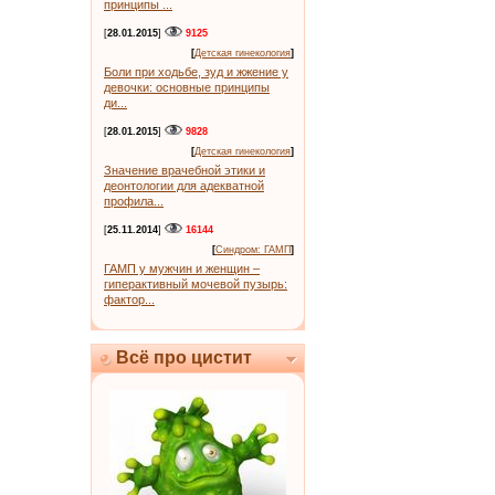
принципы ...
[
28.01.2015
]
9125
[
Детская гинекология
]
Боли при ходьбе, зуд и жжение у
девочки: основные принципы
ди...
[
28.01.2015
]
9828
[
Детская гинекология
]
Значение врачебной этики и
деонтологии для адекватной
профила...
[
25.11.2014
]
16144
[
Синдром: ГАМП
]
ГАМП у мужчин и женщин –
гиперактивный мочевой пузырь:
фактор...
Всё про цистит