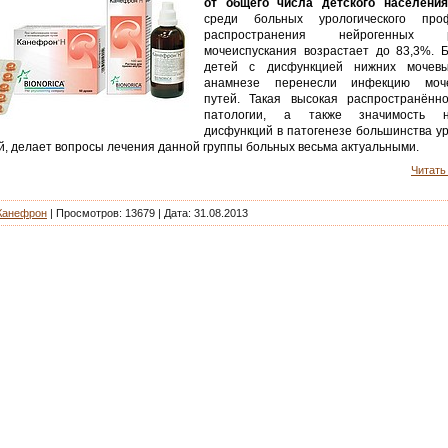
от общего числа детского населения
среди больных урологического пр
распространения нейрогенных ра
мочеиспускания возрастает до 83,3%. 
детей с дисфункцией нижних мочев
анамнезе перенесли инфекцию моч
путей. Такая высокая распространённ
патологии, а также значимость н
дисфункций в патогенезе большинства ур
, делает вопросы лечения данной группы больных весьма актуальными.
Читать 
Канефрон
| Просмотров: 13679 | Дата:
31.08.2013