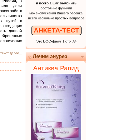
 России,
а
и всего 1 шаг выяснить
офиля доля
состояние функции
сстройств
мочеиспускания Вашего ребёнка:
Большинство
всего несколько простых вопросов
ых путей в
евыводящих
АНКЕТА-ТЕСТ
ость данной
ейрогенных
ологических
Это DOC-файл, 1 стр. А4
текст далее...
Лечим энурез
Антиква Рапид