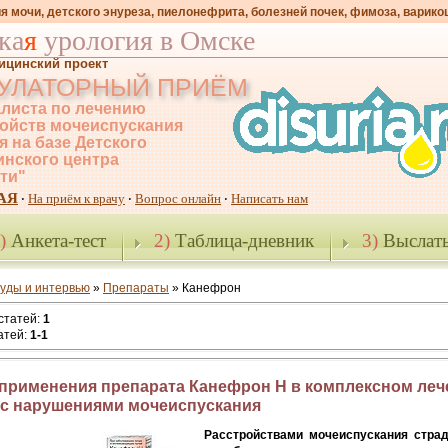
я мочи, детского энуреза, пиелонефрита, болезней почек, фимоза, варико
ка
я
урология в Омске
ицинский проект
УЛАТОРНЫЙ ПРИЁМ
листа по лечению
ойств мочеиспускания
я на базе Детского
нского центра
-ти"
АЯ
На приём к врачу
Вопрос онлайн
Написать нам
·
·
·
)
Анкета-тест
2)
Таблица-дневник
3)
Выслать
уды и интервью
»
Препараты
» Канефрон
 статей
:
1
атей
:
1-1
применения препарата Канефрон H в комплексном леч
 с нарушениями мочеиспускания
Расстройствами мочеиспускания стра