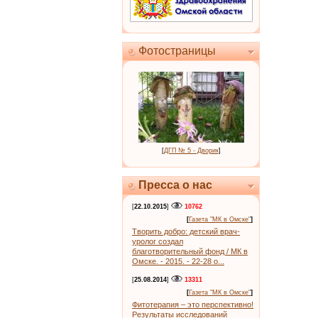
Фотостраницы
[
ДГП № 5 - Дворик
]
Пресса о нас
[
22.10.2015
]
10762
[
Газета "МК в Омске"
]
Творить добро: детский врач-
уролог создал
благотворительный фонд / МК в
Омске. - 2015. - 22-28 о...
[
25.08.2014
]
13311
[
Газета "МК в Омске"
]
Фитотерапия – это перспективно!
Результаты исследований