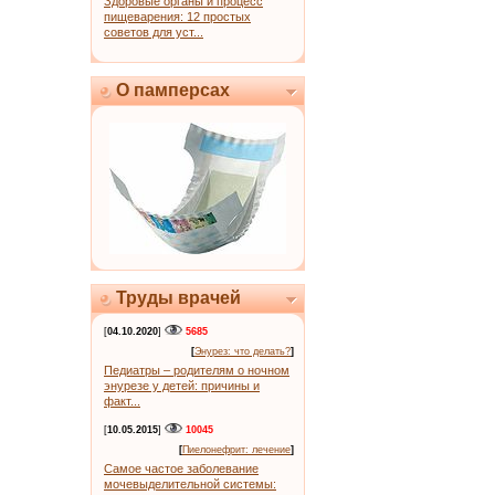
Здоровые органы и процесс
пищеварения: 12 простых
советов для уст...
О памперсах
Труды врачей
[
04.10.2020
]
5685
[
Энурез: что делать?
]
Педиатры – родителям о ночном
энурезе у детей: причины и
факт...
[
10.05.2015
]
10045
[
Пиелонефрит: лечение
]
Самое частое заболевание
мочевыделительной системы: