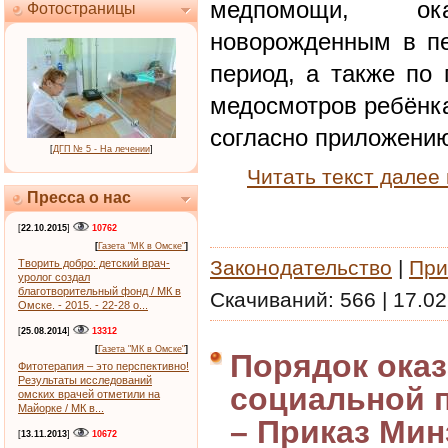
медпомощи, о
Фотостраницы
новорожденным в пе
период, а также по
медосмотров ребёнка
согласно приложени
[
ДГП № 5 - На лечении
]
Читать текст далее
Пресса о нас
[
22.10.2015
]
10762
[
Газета "МК в Омске"
]
Законодательство
|
При
Творить добро: детский врач-
уролог создал
благотворительный фонд / МК в
Скачиваний:
566
|
17.02
Омске. - 2015. - 22-28 о...
[
25.08.2014
]
13312
[
Газета "МК в Омске"
]
Порядок оказ
Фитотерапия – это перспективно!
Результаты исследований
социальной 
омских врачей отметили на
Майорке / МК в...
– Приказ Мин
[
13.11.2013
]
10672