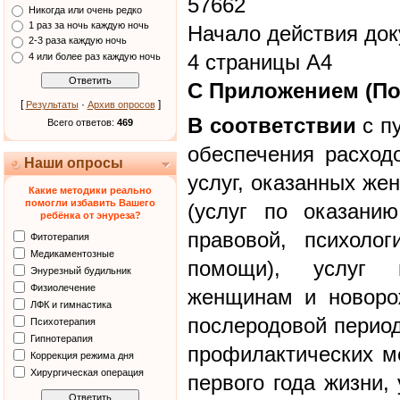
57662
Никогда или очень редко
1 раз за ночь каждую ночь
Начало действия док
2-3 раза каждую ночь
4 страницы А4
4 или более раз каждую ночь
С Приложением (По
[
·
]
Результаты
Архив опросов
В соответствии
с п
Всего ответов:
469
обеспечения расход
Наши опросы
услуг, оказанных же
Какие методики реально
помогли избавить Вашего
(услуг по оказани
ребёнка от энуреза?
правовой, психолог
Фитотерапия
Медикаментозные
помощи), услуг 
Энурезный будильник
Физиолечение
женщинам и новоро
ЛФК и гимнастика
послеродовой период
Психотерапия
Гипнотерапия
профилактических м
Коррекция режима дня
Хирургическая операция
первого года жизни