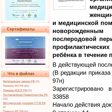
медиц
женщин
и медицинской пом
Сертификаты
новорожденны
послеродовой пери
профилактическ
ребёнка в течение 
В действующей после
(В редакции приказа
Что в файлах
97н)
Федеральные законы РФ
[21]
Приказы МЗ РФ
[301]
Зарегистрировано 
Приказы МЗСР РФ
[21]
Постановления Правительства РФ
33858
[111]
Начало действия док
Методические указания ГГСВ РФ
[1]
Приказы МТ РФ
[53]