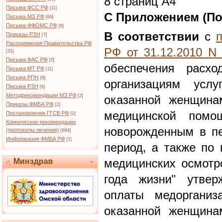
8 страниц А4
Письма ФСС РФ
[11]
С Приложением (По
Письма МЗ РФ
[66]
Письма ФФОМС РФ
[8]
В соответствии
с
Приказы РЗН
[7]
Распоряжения Правительства РФ
РФ от 31.12.2010 N
[31]
Письма ФАС РФ
[5]
обеспечения расхо
Письма МТ РФ
[11]
Письма РПН
[8]
организациям усл
Письма РЗН
[6]
Методрекомендации МЗ РФ
[2]
оказанной женщина
Приказы ФМБА РФ
[2]
медицинской помо
Постановления ГГСВ РФ
[2]
Клинические рекомендации
новорожденным в пе
(протоколы лечения)
[694]
Информация ФМБА РФ
[1]
период, а также по
медицинских осмотр
Минздрав
года жизни" утвер
оплаты медорганиз
оказанной женщина