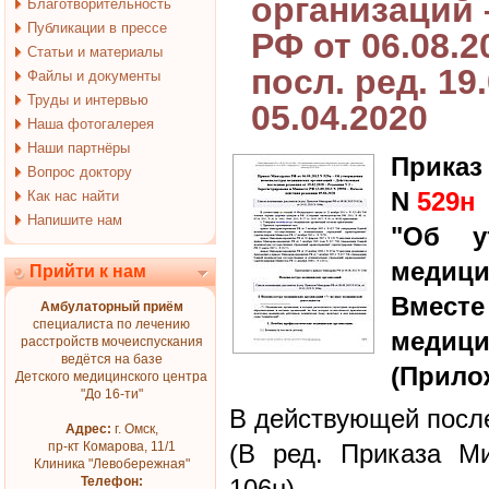
организаций 
Благотворительность
Публикации в прессе
РФ от 06.08.2
Статьи и материалы
посл. ред. 19.
Файлы и документы
Труды и интервью
05.04.2020
Наша фотогалерея
Наши партнёры
Приказ
Вопрос доктору
N
529н
Как нас найти
Напишите нам
"Об у
медици
Прийти к нам
Вмес
Амбулаторный приём
специалиста по лечению
меди
расстройств мочеиспускания
ведётся на базе
(Прило
Детского медицинского центра
"До 16-ти"
В действующей после
Адрес:
г. Омск,
пр-кт Комарова, 11/1
(В ред. Приказа М
Клиника "Левобережная"
Телефон:
106н)