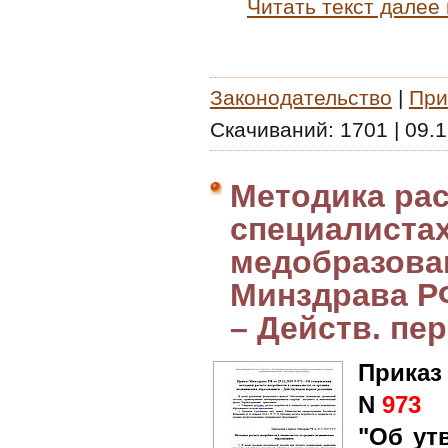
Читать текст далее
Законодательство
|
При
Скачиваний:
1701
|
09.1
Методика рас
специалиста
медобразова
Минздрава РФ
– Действ. пер
Приказ
N
973
"Об ут