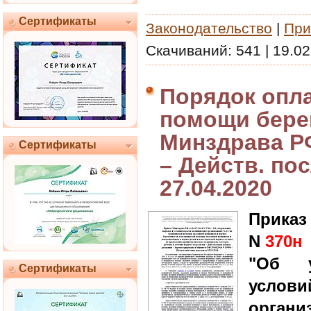
Сертификаты
Законодательство
|
При
Скачиваний:
541
|
19.02
Порядок опл
помощи бере
Минздрава РФ
Сертификаты
– Действ. пос
27.04.2020
Приказ
N
370н
"Об у
Сертификаты
услов
орга