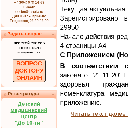
+7 (904) 078-14-68
E-mail:
Текущая актуальная 
doctor@disuria.ru
Дни и часы приёма:
Зарегистрировано 
Ежедневно, 08:30-18:00
29950
Задать вопрос
Начало действия ред
ПРОСТОЙ СПОСОБ
4 страницы А4
спросить врача
и получить ответ
С Приложением (Но
ВОПРОС
В соответствии
со
ДОКТОРУ
закона от 21.11.201
ОНЛАЙН
здоровья гражд
номенклатура медиц
Регистратура
приложению.
Детский
медицинский
Читать текст далее
центр
"До 16-ти"