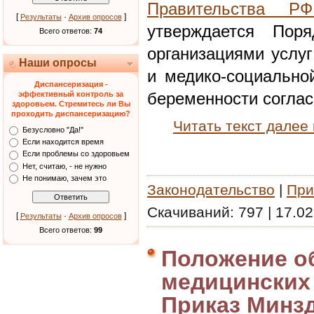
Правительства Р
[
·
]
Результаты
Архив опросов
утверждается Поря
Всего ответов:
74
организациями услуг
Наши опросы
и медико-социальн
Диспансеризация -
беременности согла
эффективный контроль за
здоровьем. Стремитесь ли Вы
проходить диспансеризацию?
Читать текст далее
Безусловно "Да!"
Если находится время
Если проблемы со здоровьем
Нет, считаю, - не нужно
Не понимаю, зачем это
Законодательство
|
При
Скачиваний:
797
|
17.02
[
·
]
Результаты
Архив опросов
Всего ответов:
99
Положение о
медицинских
Приказ Минз