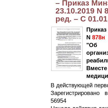
– Приказ Мин
23.10.2019 N 
ред. – С 01.0
Приказ
N
878н
"Об 
орга
реабил
Вместе
медици
В действующей перво
Зарегистрировано 
56954