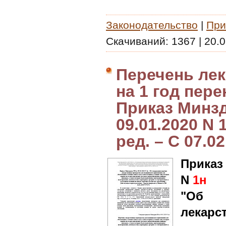
Законодательство
|
При
Скачиваний:
1367
|
20.0
Перечень лек
на 1 год пер
Приказ Минз
09.01.2020 N 
ред. – С 07.0
Приказ
N
1н
"Об 
лекар