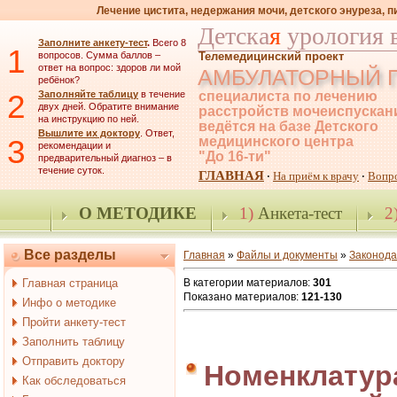
Лечение цистита, недержания мочи, детского энуреза, 
Детска
я
урология 
Заполните анкету-тест
.
Всего 8
1
вопросов. Сумма баллов –
Телемедицинский проект
ответ на вопрос: здоров ли мой
АМБУЛАТОРНЫЙ 
ребёнок?
2
Заполняйте таблицу
в течение
специалиста по лечению
двух дней. Обратите внимание
расстройств мочеиспускан
на инструкцию по ней.
ведётся на базе Детского
Вышлите их доктору
. Ответ,
3
медицинского центра
рекомендации и
"До 16-ти"
предварительный диагноз – в
течение суток.
ГЛАВНАЯ
На приём к врачу
Вопр
·
·
О МЕТОДИКЕ
1)
Анкета-тест
2
Все разделы
Главная
»
Файлы и документы
»
Законода
Главная страница
В категории материалов
:
301
Показано материалов
:
121-130
Инфо о методике
Пройти анкету-тест
Заполнить таблицу
Отправить доктору
Номенклатур
Как обследоваться