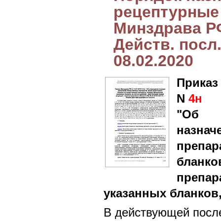
рецептурные 
Минздрава РФ
Действ. посл.
08.02.2020
Приказ
N
4н
"Об 
назн
препа
блан
препа
указанных бланков,
В действующей после