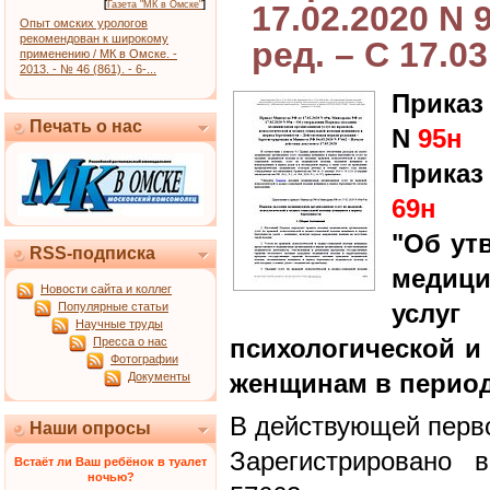
[
Газета "МК в Омске"
]
17.02.2020 N 
Опыт омских урологов
рекомендован к широкому
ред. – С 17.0
применению / МК в Омске. -
2013. - № 46 (861). - 6-...
Приказ
Печать о нас
N
95н
Приказ
69н
"Об ут
RSS-подписка
медиц
Новости сайта и коллег
усл
Популярные статьи
Научные труды
психологической и
Пресса о нас
Фотографии
женщинам в период
Документы
В действующей перво
Наши опросы
Зарегистрировано 
Встаёт ли Ваш ребёнок в туалет
ночью?