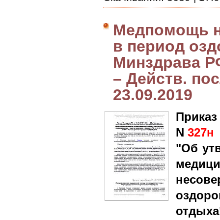
Медпомощь 
в период озд
Минздрава РФ
– Действ. пос
23.09.2019
Приказ
N
327н
"Об ут
мед
несов
оздоро
отдыха