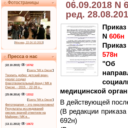
06.09.2018 N 
Фотостраницы
ред. 28.08.20
Приказ
N
606н
[
Москва, 22-24.10.2013
]
Приказ
578н
Пресса о нас
"Об 
[
22.10.2015
]
10762
[
Газета "МК в Омске"
]
напр
Творить добро: детский врач-
уролог создал
соци
благотворительный фонд / МК в
Омске. - 2015. - 22-28 о...
медицинской орган
[
25.08.2014
]
13312
[
Газета "МК в Омске"
]
В действующей после
Фитотерапия – это перспективно!
Результаты исследований
(В редакции приказа
омских врачей отметили на
Майорке / МК в...
692н)
[
13.11.2013
]
10672