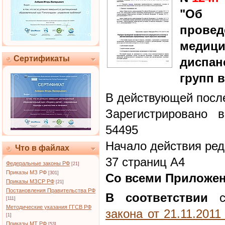
"Об 
прове
меди
Сертификаты
диспа
групп 
В действующей после
Зарегистрировано 
54495
Начало действия ред
Что в файлах
37 страниц А4
Федеральные законы РФ
[21]
Приказы МЗ РФ
[301]
Со всеми Приложе
Приказы МЗСР РФ
[21]
Постановления Правительства РФ
В соответствии
с
[111]
Методические указания ГГСВ РФ
закона от 21.11.201
[1]
Приказы МТ РФ
[53]