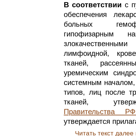
В соответствии
с п
обеспечения лекар
больных гемофи
гипофизарным н
злокачественн
лимфоидной, кров
тканей, рассеянн
уремическим синдр
системным началом, 
типов, лиц после тр
тканей, утв
Правительства Р
утверждается прила
Читать текст далее