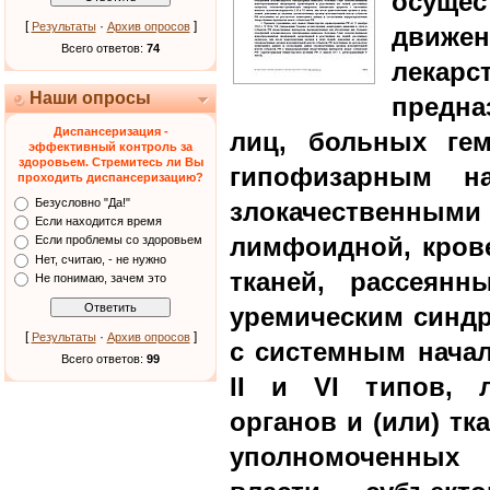
осуще
[
·
]
Результаты
Архив опросов
движен
Всего ответов:
74
лекар
Наши опросы
предна
Диспансеризация -
лиц, больных гем
эффективный контроль за
здоровьем. Стремитесь ли Вы
гипофизарным н
проходить диспансеризацию?
Безусловно "Да!"
злокачественн
Если находится время
лимфоидной, кров
Если проблемы со здоровьем
Нет, считаю, - не нужно
тканей, рассеянн
Не понимаю, зачем это
уремическим синд
[
·
]
Результаты
Архив опросов
с системным начал
Всего ответов:
99
II и VI типов, 
органов и (или) тк
уполномоченных