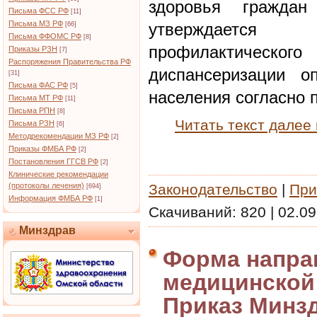
здоровья граждан
Письма ФСС РФ
[11]
Письма МЗ РФ
утверждается
[66]
Письма ФФОМС РФ
[8]
профилактическог
Приказы РЗН
[7]
Распоряжения Правительства РФ
диспансеризации о
[31]
Письма ФАС РФ
[5]
населения согласно 
Письма МТ РФ
[11]
Письма РПН
[8]
Читать текст далее
Письма РЗН
[6]
Методрекомендации МЗ РФ
[2]
Приказы ФМБА РФ
[2]
Постановления ГГСВ РФ
[2]
Клинические рекомендации
(протоколы лечения)
Законодательство
|
При
[694]
Информация ФМБА РФ
[1]
Скачиваний:
820
|
02.09
Минздрав
Форма напра
медицинской
Приказ Минз