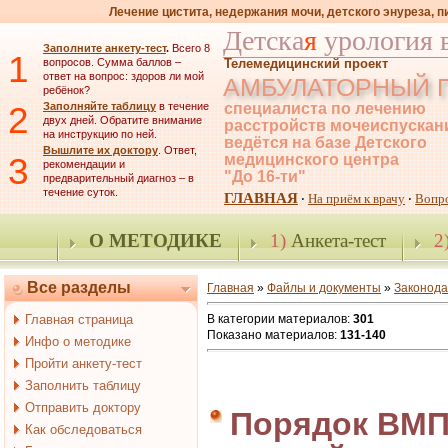
Лечение цистита, недержания мочи, детского энуреза, 
Детска
я
урология 
Заполните анкету-тест
.
Всего 8
1
вопросов. Сумма баллов –
Телемедицинский проект
ответ на вопрос: здоров ли мой
АМБУЛАТОРНЫЙ 
ребёнок?
2
Заполняйте таблицу
в течение
специалиста по лечению
двух дней. Обратите внимание
расстройств мочеиспускан
на инструкцию по ней.
ведётся на базе Детского
Вышлите их доктору
. Ответ,
3
медицинского центра
рекомендации и
"До 16-ти"
предварительный диагноз – в
течение суток.
ГЛАВНАЯ
На приём к врачу
Вопр
·
·
О МЕТОДИКЕ
1)
Анкета-тест
2
Все разделы
Главная
»
Файлы и документы
»
Законода
Главная страница
В категории материалов
:
301
Показано материалов
:
131-140
Инфо о методике
Пройти анкету-тест
Заполнить таблицу
Отправить доктору
Порядок ВМП
Как обследоваться