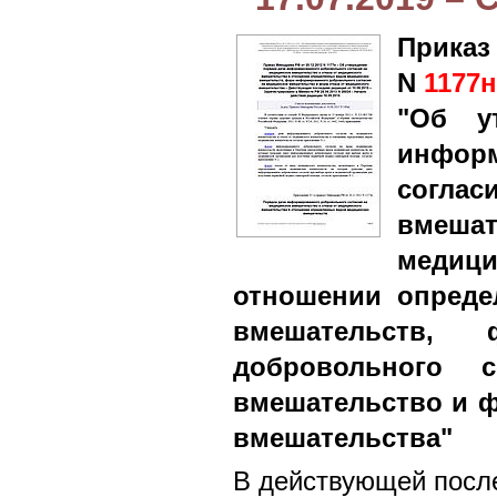
Приказ
N
1177н
"Об у
информ
согл
вмеша
медиц
отношении опреде
вмешательств, 
добровольного 
вмешательство и ф
вмешательства"
В действующей после