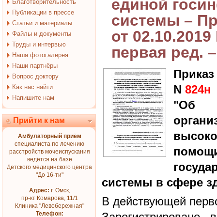
единой госи
Благотворительность
Публикации в прессе
системы – П
Статьи и материалы
от 02.10.2019
Файлы и документы
Труды и интервью
первая ред. –
Наша фотогалерея
Наши партнёры
Приказ
Вопрос доктору
N
824н
Как нас найти
Напишите нам
"Об 
орга
Прийти к нам
высоко
Амбулаторный приём
специалиста по лечению
помощ
расстройств мочеиспускания
ведётся на базе
госуда
Детского медицинского центра
"До 16-ти"
системы в сфере з
Адрес:
г. Омск,
пр-кт Комарова, 11/1
В действующей перво
Клиника "Левобережная"
Телефон:
Зарегистрировано 