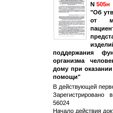
N
505н
"Об ут
от ме
паци
предс
издел
поддержания фу
организма челове
дому при оказании
помощи"
В действующей перво
Зарегистрировано 
56024
Начало действия док