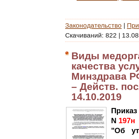
Законодательство
|
При
Скачиваний:
822
|
13.08
Виды медорг
качества усл
Минздрава РФ
– Действ. пос
14.10.2019
Приказ
N
197н
"Об у