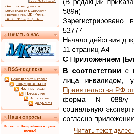
(В редакции приказа
[
Газета "МК в Омске"
]
Опыт омских урологов
589н)
рекомендован к широкому
применению / МК в Омске. -
Зарегистрировано 
2013. - № 46 (861). - 6-...
52777
Печать о нас
Начало действия док
11 страниц А4
С Приложением (Бл
RSS-подписка
В соответствии
с п
лица инвалидом, 
Новости сайта и коллег
Популярные статьи
Правительства РФ от
Научные труды
Пресса о нас
форма N 088/у 
Фотографии
Документы
социальную эксперти
Наши опросы
согласно приложени
Встаёт ли Ваш ребёнок в туалет
Читать текст далее
ночью?