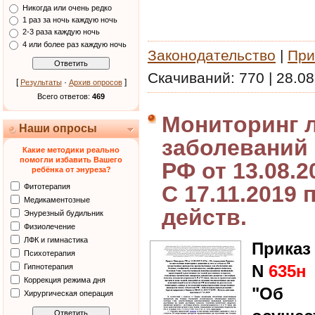
Никогда или очень редко
1 раз за ночь каждую ночь
2-3 раза каждую ночь
4 или более раз каждую ночь
Законодательство
|
При
Скачиваний:
770
|
28.08
[
·
]
Результаты
Архив опросов
Всего ответов:
469
Мониторинг л
Наши опросы
заболеваний 
Какие методики реально
помогли избавить Вашего
РФ от 13.08.2
ребёнка от энуреза?
С 17.11.2019 
Фитотерапия
Медикаментозные
действ.
Энурезный будильник
Физиолечение
ЛФК и гимнастика
Приказ
Психотерапия
N
635н
Гипнотерапия
Коррекция режима дня
"Об 
Хирургическая операция