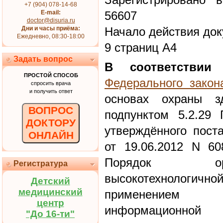
+7 (904) 078-14-68
E-mail:
56607
doctor@disuria.ru
Дни и часы приёма:
Начало действия док
Ежедневно, 08:30-18:00
9 страниц А4
Задать вопрос
В соответствии
с
ПРОСТОЙ СПОСОБ
Федерального закон
спросить врача
и получить ответ
основах охраны 
ВОПРОС
подпунктом 5.2.29
ДОКТОРУ
утверждённого пост
ОНЛАЙН
от 19.06.2012 N 60
Порядок орг
Регистратура
высокотехнологично
Детский
медицинский
применением е
центр
информационн
"До 16-ти"