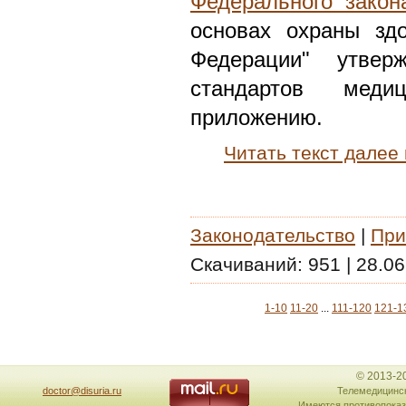
Федерального закон
основах охраны зд
Федерации" утверж
стандартов меди
приложению.
Читать текст далее
Законодательство
|
При
Скачиваний:
951
|
28.06
1-10
11-20
...
111-120
121-1
© 2013-2
doctor@disuria.ru
Телемедицинск
Имеются противопоказ