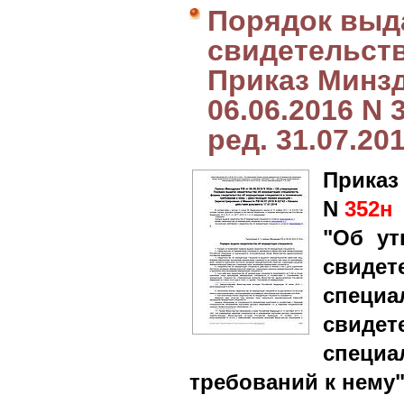
Порядок выд
свидетельств
Приказ Минз
06.06.2016 N 
ред. 31.07.20
Приказ
N
352н
"Об ут
свиде
спе
свиде
специ
требований к нему