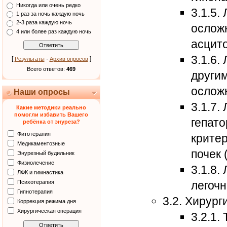
Никогда или очень редко
3.1.5.
1 раз за ночь каждую ночь
2-3 раза каждую ночь
ослож
4 или более раз каждую ночь
асцит
3.1.6.
[
·
]
Результаты
Архив опросов
Всего ответов:
469
други
ослож
Наши опросы
3.1.7.
Какие методики реально
помогли избавить Вашего
гепат
ребёнка от энуреза?
Фитотерапия
крите
Медикаментозные
почек
Энурезный будильник
Физиолечение
3.1.8.
ЛФК и гимнастика
Психотерапия
легоч
Гипнотерапия
3.2. Хирург
Коррекция режима дня
Хирургическая операция
3.2.1.