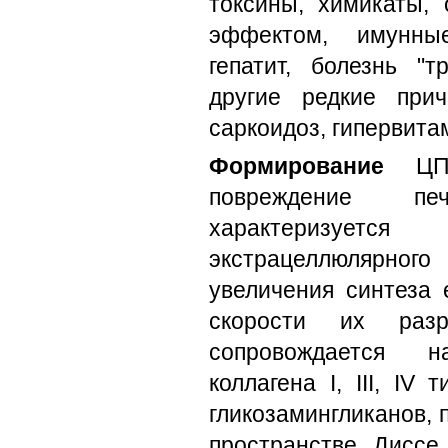
токсины, химикаты, 
эффектом, имунны
гепатит, болезнь "т
другие редкие прич
саркоидоз, гипервита
Формирование
ЦП 
повреждение п
характеризуетс
экстрацеллюлярно
увеличения синтеза 
скорости их разр
сопровождается 
коллагена I, III, IV
гликозамингликанов, п
пространстве Диссе