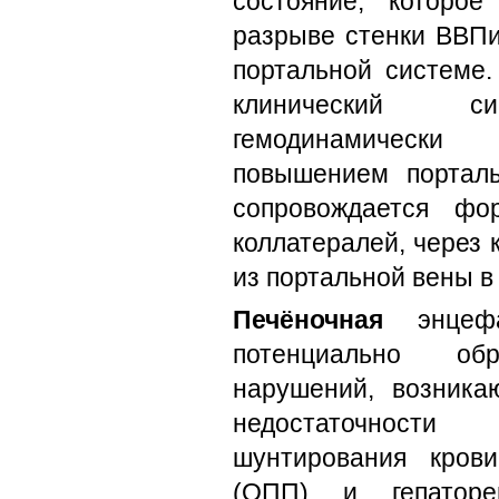
состояние, которо
разрыве стенки ВВПи
портальной системе.
клинический си
гемодинамически п
повышением порталь
сопровождается фо
коллатералей, через 
из портальной вены в
Печёночная
энцефа
потенциально обр
нарушений, возника
недостаточност
шунтирования кров
(ОПП) и гепатор