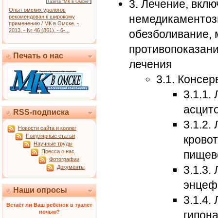
3. Лечение, вкл
[
Газета "МК в Омске"
]
Опыт омских урологов
немедикаментозн
рекомендован к широкому
применению / МК в Омске. -
2013. - № 46 (861). - 6-...
обезболивание, 
противопоказани
Печать о нас
лечения
3.1. Консе
3.1.1.
асцит
RSS-подписка
3.1.2.
Новости сайта и коллег
Популярные статьи
крово
Научные труды
Пресса о нас
пищев
Фотографии
3.1.3.
Документы
энцеф
Наши опросы
3.1.4.
Встаёт ли Ваш ребёнок в туалет
ночью?
гипон