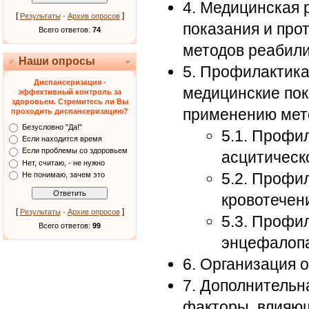
4. Медицинская 
[
·
]
Результаты
Архив опросов
показания и про
Всего ответов:
74
методов реабил
Наши опросы
5. Профилактика
Диспансеризация -
медицинские пок
эффективный контроль за
здоровьем. Стремитесь ли Вы
применению мет
проходить диспансеризацию?
Безусловно "Да!"
5.1. Профи
Если находится время
Если проблемы со здоровьем
асцитическ
Нет, считаю, - не нужно
5.2. Профи
Не понимаю, зачем это
кровотечен
[
·
]
Результаты
Архив опросов
5.3. Профи
Всего ответов:
99
энцефалоп
6. Организация 
7. Дополнительн
факторы, влияющ