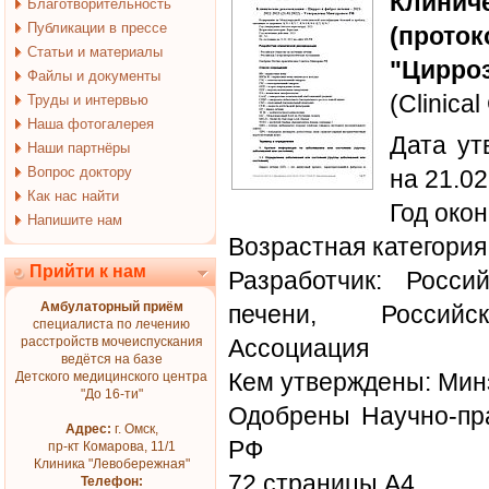
Клин
Благотворительность
Публикации в прессе
(проток
Статьи и материалы
"Цирроз
Файлы и документы
(Clinical
Труды и интервью
Наша фотогалерея
Дата ут
Наши партнёры
Вопрос доктору
на 21.0
Как нас найти
Год око
Напишите нам
Возрастная категория
Прийти к нам
Разработчик: Росс
Амбулаторный приём
печени, Российск
специалиста по лечению
расстройств мочеиспускания
Ассоциация
ведётся на базе
Кем утверждены: Ми
Детского медицинского центра
"До 16-ти"
Одобрены Научно-пр
Адрес:
г. Омск,
РФ
пр-кт Комарова, 11/1
Клиника "Левобережная"
72 страницы А4
Телефон: