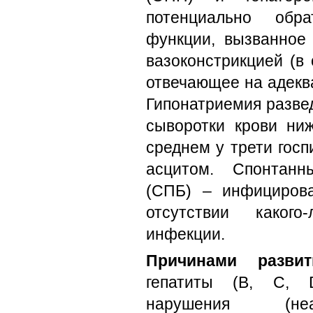
потенциально обр
функции, вызванное
вазоконстрикцией (в 
отвечающее на адекв
Гипонатриемия разве
сыворотки крови ниж
среднем у трети гос
асцитом. Спонтанн
(СПБ) – инфицирова
отсутствии какого
инфекции.
Причинами развит
гепатиты (B, C, D
нарушения (неал