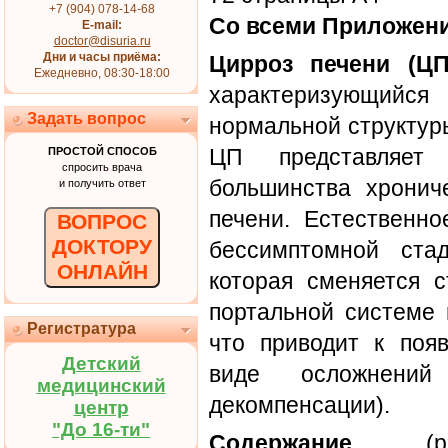
+7 (904) 078-14-68
Со всеми Приложен
E-mail:
doctor@disuria.ru
Дни и часы приёма:
Цирроз печени (ЦП
Ежедневно, 08:30-18:00
характеризующийся
Задать вопрос
нормальной структур
ЦП представляет
ПРОСТОЙ СПОСОБ
спросить врача
большинства хронич
и получить ответ
печени. Естественно
ВОПРОС
ДОКТОРУ
бессимптомной ста
ОНЛАЙН
которая сменяется 
портальной системе 
Регистратура
что приводит к поя
Детский
виде осложнений
медицинский
декомпенсации).
центр
"До 16-ти"
Содержание
(раз