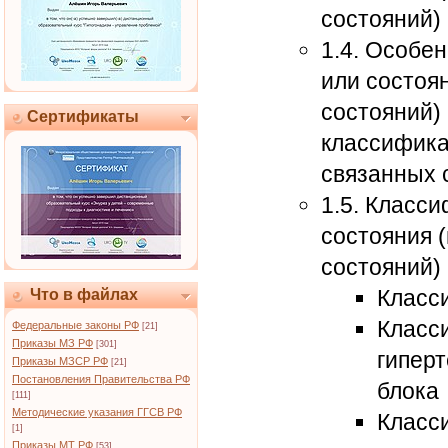
состояний)
1.4. Особе
или состоя
состояний)
Сертификаты
классифика
связанных 
1.5. Класс
состояния 
состояний)
Класс
Что в файлах
Класс
Федеральные законы РФ
[21]
Приказы МЗ РФ
[301]
гиперт
Приказы МЗСР РФ
[21]
Постановления Правительства РФ
блока
[111]
Методические указания ГГСВ РФ
Класс
[1]
Приказы МТ РФ
[53]