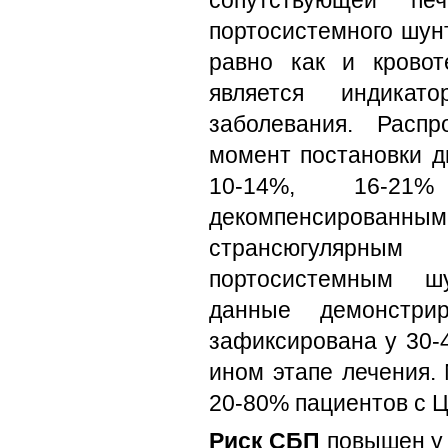
сопутствующей печ
портосистемного шун
равно как и крово
является индикат
заболевания. Расп
момент постановки д
10-14%, 16-2
декомпенсированны
странсюгуляр
портосистемным шу
данные демонстри
зафиксирована у 30-
ином этапе лечения.
20-80% пациентов с 
Риск СБП
повышен у 