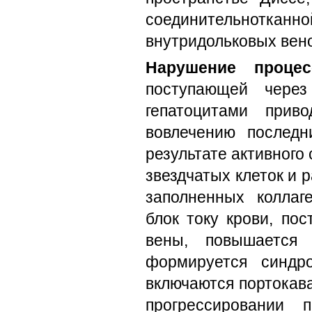
соединительнотк
внутридольковых вен
Нарушение процес
поступающей через
гепатоцитами прив
вовлечению последн
результате активног
звездчатых клеток и 
заполненных коллаг
блок току крови, по
вены, повышается 
формируется синдр
включаются портокав
прогрессировании 