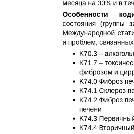
месяца на 30% и в те
Особенности коди
состояния (группы з
Международной стати
и проблем, связанных
K70.3 – алкогол
K71.7 – токсиче
фиброзом и цир
K74.0 Фиброз пе
K74.1 Склероз п
K74.2 Фиброз пе
печени
K74.3 Первичны
K74.4 Вторичны