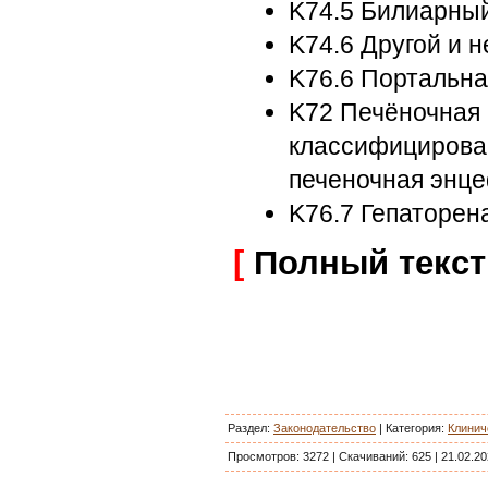
K74.5 Билиарны
K74.6 Другой и 
K76.6 Портальна
K72 Печёночная 
классифицированн
печеночная энце
K76.7 Гепаторе
[
Полный текст
Раздел:
Законодательство
|
Категория
:
Клинич
Просмотров:
3272
|
Скачиваний:
625
|
21.02.20