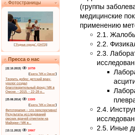
Фотостраницы
(группы заболев
медицинские пок
применению мет
2.1. Жалоб
2.2. Физик
[
''Родные города'' (ОНПЗ)
]
2.3. Лабор
Пресса о нас
исследован
[
22.10.2015
]
10759
Лабор
[
Газета "МК в Омске"
]
Творить добро: детский врач-
асцит
уролог создал
благотворительный фонд / МК в
Лабор
Омске. - 2015. - 22-28 о...
плевр
[
25.08.2014
]
13305
[
Газета "МК в Омске"
]
2.4. Инстр
Фитотерапия – это перспективно!
Результаты исследований
исследован
омских врачей отметили на
Майорке / МК в...
2.5. Иные 
[
13.11.2013
]
10667