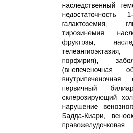
наследственный гем
недостаточность 1-
галактоземия, гл
тирозинемия, насл
фруктозы, наслед
телеангиоэктази
порфирия), заб
(внепеченочная о
внутрипеченочная 
первичный билиа
склерозирующий хола
нарушение венозног
Бадда-Киари, веноо
правожелудочковая 