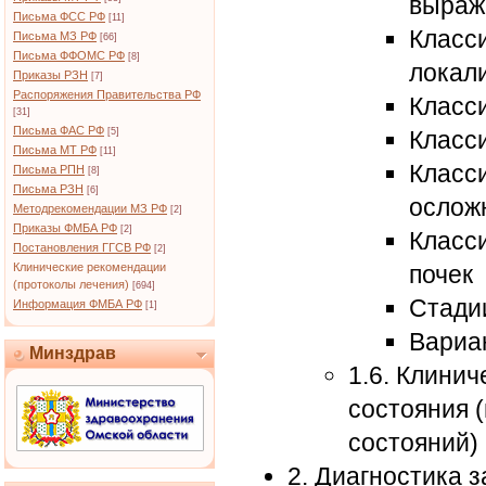
выраж
Письма ФСС РФ
[11]
Класс
Письма МЗ РФ
[66]
Письма ФФОМС РФ
[8]
локал
Приказы РЗН
[7]
Распоряжения Правительства РФ
Класс
[31]
Письма ФАС РФ
[5]
Класс
Письма МТ РФ
[11]
Класс
Письма РПН
[8]
Письма РЗН
[6]
ослож
Методрекомендации МЗ РФ
[2]
Приказы ФМБА РФ
[2]
Класс
Постановления ГГСВ РФ
[2]
Клинические рекомендации
почек
(протоколы лечения)
[694]
Стади
Информация ФМБА РФ
[1]
Вариа
Минздрав
1.6. Клини
состояния 
состояний)
2. Диагностика 