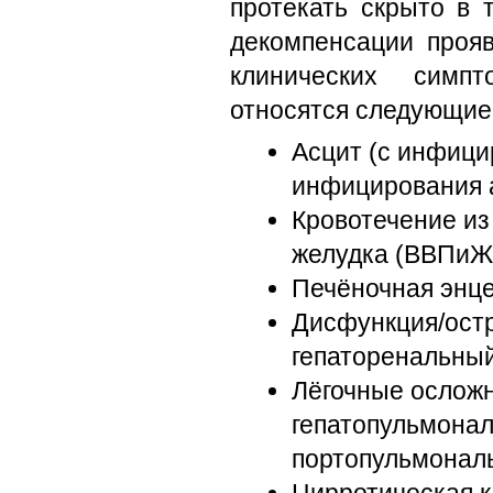
протекать скрыто в 
декомпенсации проя
клинических симп
относятся следующие
Асцит (с инфици
инфицирования 
Кровотечение из
желудка (ВВПиЖ
Печёночная энц
Дисфункция/остр
гепаторенальный
Лёгочные осложн
гепатопульмонал
портопульмональ