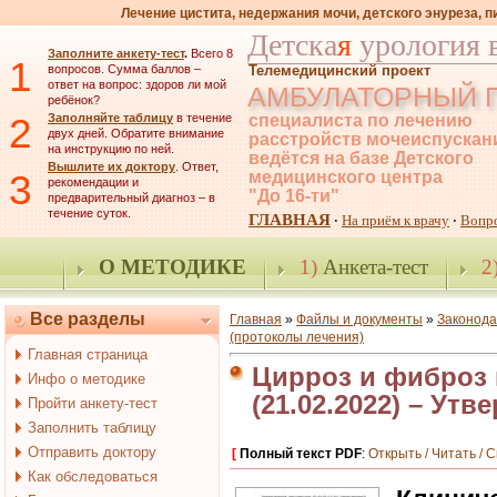
Лечение цистита, недержания мочи, детского энуреза, 
Детска
я
урология 
Заполните анкету-тест
.
Всего 8
1
вопросов. Сумма баллов –
Телемедицинский проект
ответ на вопрос: здоров ли мой
АМБУЛАТОРНЫЙ 
ребёнок?
2
Заполняйте таблицу
в течение
специалиста по лечению
двух дней. Обратите внимание
расстройств мочеиспускан
на инструкцию по ней.
ведётся на базе Детского
Вышлите их доктору
. Ответ,
3
медицинского центра
рекомендации и
"До 16-ти"
предварительный диагноз – в
течение суток.
ГЛАВНАЯ
На приём к врачу
Вопр
·
·
О МЕТОДИКЕ
1)
Анкета-тест
2
Все разделы
Главная
»
Файлы и документы
»
Законода
(протоколы лечения)
Главная страница
Цирроз и фиброз п
Инфо о методике
(21.02.2022) – У
Пройти анкету-тест
Заполнить таблицу
Отправить доктору
[
Полный текст PDF
:
Открыть / Читать / 
Как обследоваться