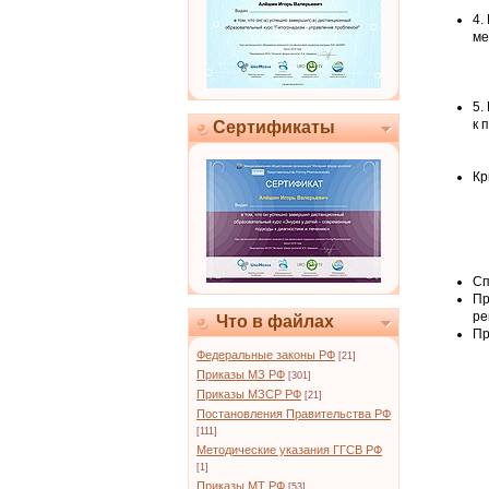
4.
ме
5.
к 
Сертификаты
Кр
Сп
Пр
ре
Что в файлах
Пр
Федеральные законы РФ
[21]
Приказы МЗ РФ
[301]
Приказы МЗСР РФ
[21]
Постановления Правительства РФ
[111]
Методические указания ГГСВ РФ
[1]
Приказы МТ РФ
[53]