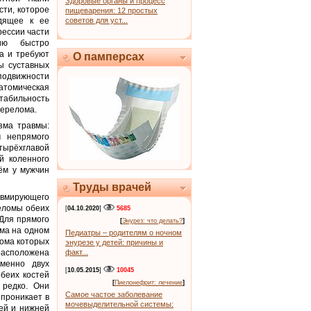
Здоровые органы и процесс
ти, которое
пищеварения: 12 простых
одящее к ее
советов для уст...
рессии части
нию быстро
ма и требуют
О памперсах
ы суставных
подвижности
атомическая
табильность
перелома.
зма травмы:
м непрямого
тырёхглавой
й коленного
чём у мужчин
Труды врачей
авмирующего
реломы обеих
[
04.10.2020
]
5685
Для прямого
[
Энурез: что делать?
]
ма на одном
Педиатры – родителям о ночном
лома которых
энурезе у детей: причины и
 расположена
факт...
менно двух
[
10.05.2015
]
10045
беих костей
[
Пиелонефрит: лечение
]
 редко. Они
Самое частое заболевание
 проникает в
мочевыделительной системы:
ей и нижней