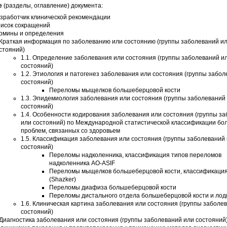
е
(разделы, оглавление) документа:
зработчик клинической рекомендации
исок сокращений
рмины и определения
 Краткая информация по заболеванию или состоянию (группы заболеваний и
стояний)
1.1. Определение заболевания или состояния (группы заболеваний и
состояний)
1.2. Этиология и патогенез заболевания или состояния (группы забо
состояний)
Переломы мыщелков большеберцовой кости
1.3. Эпидемиология заболевания или состояния (группы заболеваний
состояний)
1.4. Особенности кодирования заболевания или состояния (группы з
или состояний) по Международной статистической классификации бо
проблем, связанных со здоровьем
1.5. Классификация заболевания или состояния (группы заболеваний
состояний)
Переломы надколенника, классификация типов переломов
надколенника AO-ASIF
Переломы мыщелков большеберцовой кости, классификаци
(Shazker)
Переломы диафиза большеберцовой кости
Переломы дистального отдела большеберцовой кости и ло
1.6. Клиническая картина заболевания или состояния (группы заболе
состояний)
 Диагностика заболевания или состояния (группы заболеваний или состояний