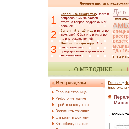
Лечение цистита, недержани
Детс
Заполните анкету-тест
.
Всего 8
1
вопросов. Сумма баллов –
Телемед
ответ на вопрос: здоров ли мой
АМБ
ребёнок?
2
Заполняйте таблицу
в течение
специа
двух дней. Обратите внимание
расстр
на инструкцию по ней.
ведётс
Вышлите их доктору
. Ответ,
3
медици
рекомендации и
"До 16
предварительный диагноз – в
течение суток.
ГЛАВН
О МЕТОДИКЕ
1
Все разделы
Главная
»
Ф
(протоколы 
Главная страница
Перело
Инфо о методике
Минзд
Пройти анкету-тест
Заполнить таблицу
[
Полный те
Отправить доктору
Как обследоваться