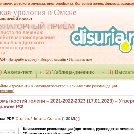
я мочи, детского энуреза, пиелонефрита, болезней почек, фимоза, варико
ка
я
урология в Омске
ицинский проект
УЛАТОРНЫЙ ПРИЁМ
листа по лечению
ойств мочеиспускания
я на базе Детского
нского центра
-ти"
АЯ
На приём к врачу
Вопрос онлайн
Написать нам
·
·
·
)
Анкета-тест
2)
Таблица-дневник
3)
Выслать
айлы и документы
»
Законодательство
»
Клинические рекомендации
лечения)
мы костей голени – 2021-2022-2023 (17.01.2023) – Утве
равом РФ
кст PDF
:
Открыть / Читать / Скачать
(1.30 Mb)
]
Клинические рекомендации (протоколы, руководства лечения
"Переломы костей голени"