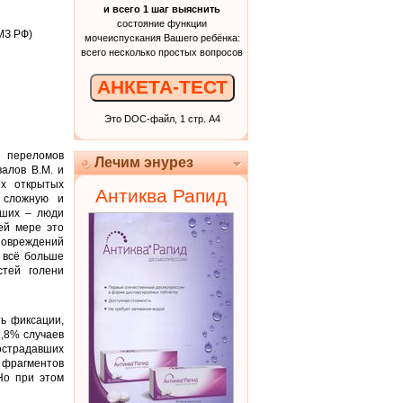
и всего 1 шаг выяснить
состояние функции
МЗ РФ)
мочеиспускания Вашего ребёнка:
всего несколько простых вопросов
АНКЕТА-ТЕСТ
Это DOC-файл, 1 стр. А4
 переломов
Лечим энурез
алов В.М. и
ех открытых
Антиква Рапид
 сложную и
вших – люди
ей мере это
повреждений
 всё больше
стей голени
ь фиксации,
1,8% случаев
острадавших
 фрагментов
Но при этом