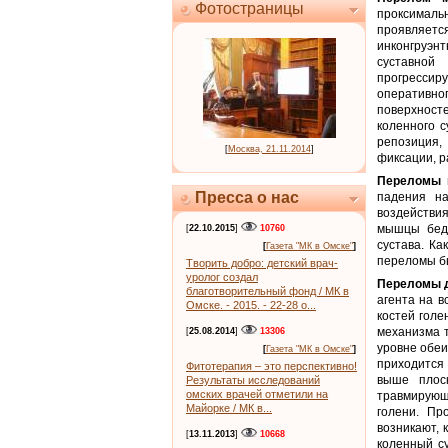
Фотостраницы
проксималь
проявляетс
инконгруэнт
суставной
прогрессиру
оперативно
поверхност
коленного 
репозиция,
[
Москва, 21.11.2014
]
фиксации, р
Переломы 
Пресса о нас
падения на
воздействи
мышцы бедр
[
22.10.2015
]
10760
сустава. Ка
[
Газета "МК в Омске"
]
переломы бы
Творить добро: детский врач-
уролог создал
Переломы 
благотворительный фонд / МК в
агента на в
Омске. - 2015. - 22-28 о...
костей гол
механизма 
[
25.08.2014
]
13306
уровне обеи
[
Газета "МК в Омске"
]
приходится 
Фитотерапия – это перспективно!
выше плос
Результаты исследований
омских врачей отметили на
травмирующ
Майорке / МК в...
голени. Пр
возникают, 
[
13.11.2013
]
10668
коленный с