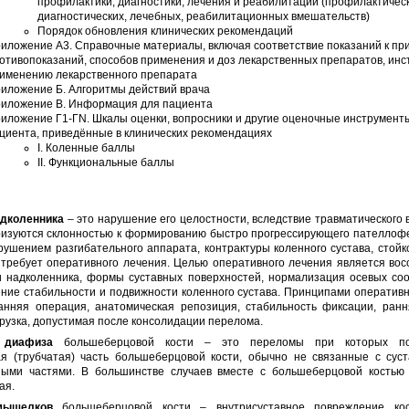
профилактики, диагностики, лечения и реабилитации (профилактическ
диагностических, лечебных, реабилитационных вмешательств)
Порядок обновления клинических рекомендаций
иложение А3. Справочные материалы, включая соответствие показаний к пр
отивопоказаний, способов применения и доз лекарственных препаратов, инс
именению лекарственного препарата
иложение Б. Алгоритмы действий врача
иложение В. Информация для пациента
иложение Г1-ГN. Шкалы оценки, вопросники и другие оценочные инструмент
циента, приведённые в клинических рекомендациях
I. Коленные баллы
II. Функциональные баллы
дколенника
– это нарушение его целостности, вследствие травматического 
ризуются склонностью к формированию быстро прогрессирующего пателлоф
рушением разгибательного аппарата, контрактуры коленного сустава, стойк
 требует оперативного лечения. Целью оперативного лечения является вос
и надколенника, формы суставных поверхностей, нормализация осевых со
ние стабильности и подвижности коленного сустава. Принципами оператив
анняя операция, анатомическая репозиция, стабильность фиксации, ранн
рузка, допустимая после консолидации перелома.
 диафиза
большеберцовой кости – это переломы при которых по
я (трубчатая) часть большеберцовой кости, обычно не связанные с сус
ыми частями. В большинстве случаев вместе с большеберцовой костью
ая.
мыщелков
большеберцовой кости – внутрисуставное повреждение кос