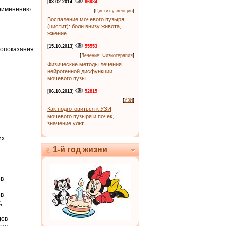
[
03.02.2014
]
66984
применению
[
Цистит у женщин
]
Воспаление мочевого пузыря
(цистит): боли внизу живота,
жжение...
[
15.10.2013
]
55553
вопоказания
[
Лечение: Физиотерапия
]
Физические методы лечения
нейрогенной дисфункции
мочевого пузы...
[
06.10.2013
]
52815
[
УЗИ
]
Как подготовиться к УЗИ
мочевого пузыря и почек,
значение ульт...
их
1-й год жизни
ов
ов
,
дов