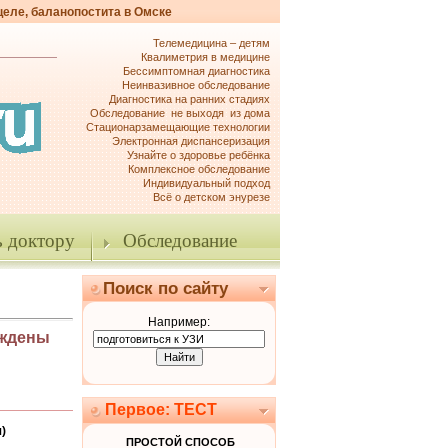
целе, баланопостита в Омске
Телемедицина – детям
Квалиметрия в медицине
Бессимптомная диагностика
Неинвазивное обследование
Диагностика на ранних стадиях
Обследование не выходя из дома
Стационарзамещающие технологии
Электронная диспансеризация
Узнайте о здоровье ребёнка
Комплексное обследование
Индивидуальный подход
Всё о детском энурезе
 доктору
Обследование
Поиск по сайту
Например:
рждены
Первое: ТЕСТ
)
ПРОСТОЙ СПОСОБ