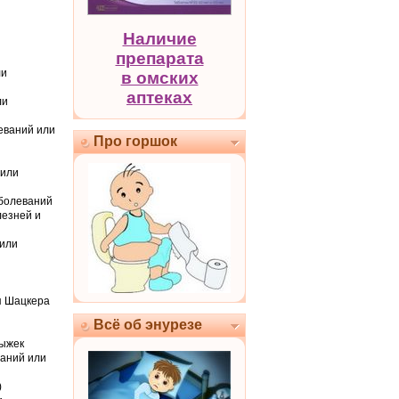
Наличие
препарата
ли
в омских
аптеках
ли
леваний или
Про горшок
 или
аболеваний
лезней и
 или
я Шацкера
Всё об энурезе
дыжек
ваний или
)