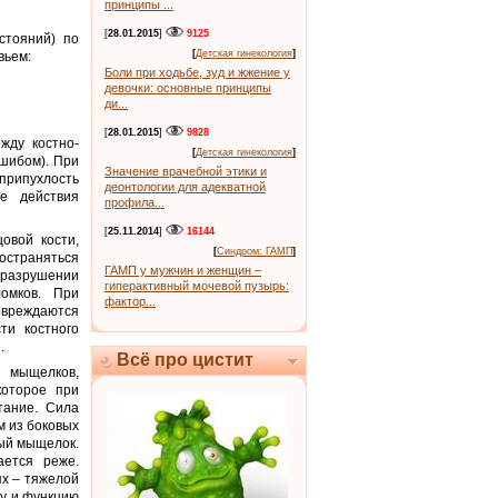
принципы ...
[
28.01.2015
]
9125
стояний) по
[
Детская гинекология
]
вьем:
Боли при ходьбе, зуд и жжение у
девочки: основные принципы
ди...
[
28.01.2015
]
9828
жду костно-
[
Детская гинекология
]
ушибом). При
Значение врачебной этики и
 припухлость
деонтологии для адекватной
е действия
профила...
[
25.11.2014
]
16144
овой кости,
[
Синдром: ГАМП
]
остраняться
ГАМП у мужчин и женщин –
 разрушении
гиперактивный мочевой пузырь:
омков. При
фактор...
вреждаются
ти костного
.
Всё про цистит
мыщелков,
которое при
тание. Сила
м из боковых
ый мыщелок.
ается реже.
ях – тяжелой
ру и функцию