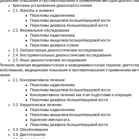
дицинские показания и противопоказания к применению методов диагностик
Критерии установления диагноза/состояния
2.1. Жалобы и анамнез
Переломы надколенника
Переломы мыщелков большеберцовой кости
Переломы диафиза большеберцовой кости
2.2. Физикальное обследование
Переломы надколенника
Переломы мыщелков большеберцовой кости
Переломы диафиза голени
2.3. Лабораторные диагностические исследования
2.4. Инструментальные диагностические исследования
2.5. Иные диагностические исследования
 Лечение, включая медикаментозную и немедикаментозную терапии, диетоте
езболивание, медицинские показания и противопоказания к применению мет
чения
3.1. Консервативное лечение
Переломы надколенника
Переломы мыщелков большеберцовой кости
Консервативное лечение как этап подготовки к операции
Переломы диафиза большеберцовой кости
3.2. Хирургическое лечение
Переломы надколенника
Переломы мыщелков большеберцовой кости
Удаление имплантата
Переломы диафиза большеберцовой кости
3.3. Обезболивание
3.4. Диетотерапия