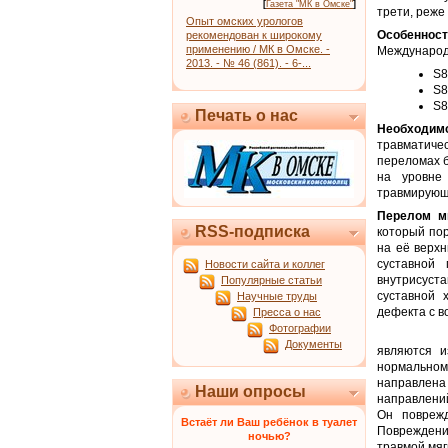
[
Газета "МК в Омске"
]
трети, реже
Опыт омских урологов
Особенност
рекомендован к широкому
применению / МК в Омске. -
Международн
2013. - № 46 (861). - 6-...
S8
S8
S8
Печать о нас
Необходим
травматичес
переломах б
на уровне
травмирующ
Перелом м
RSS-подписка
который по
на её верх
суставной
Новости сайта и коллег
внутрисус
Популярные статьи
суставной 
Научные труды
дефекта с 
Пресса о нас
Фотографии
Документы
являются и
нормальном
направлена 
Наши опросы
направлени
Он поврежд
Встаёт ли Ваш ребёнок в туалет
Повреждение
ночью?
травмой мяг