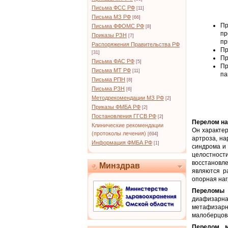
Письма ФСС РФ
[11]
Письма МЗ РФ
[66]
Пр
Письма ФФОМС РФ
[8]
пр
Приказы РЗН
[7]
пр
Распоряжения Правительства РФ
Пр
[31]
Пр
Письма ФАС РФ
[5]
Пр
Письма МТ РФ
[11]
па
Письма РПН
[8]
Письма РЗН
[6]
Методрекомендации МЗ РФ
[2]
Приказы ФМБА РФ
[2]
Постановления ГГСВ РФ
[2]
Перелом на
Клинические рекомендации
Он характе
(протоколы лечения)
[694]
артроза, на
Информация ФМБА РФ
[1]
синдрома и
целостност
восстановле
Минздрав
являются р
опорная наг
Переломы
диафизарна
метафизарн
малоберцов
Перелом 