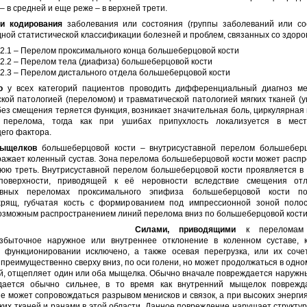
 – в средней и еще реже – в верхней трети.
и кодирования
заболевания или состояния (группы заболеваний или со
ой статистической классификации болезней и проблем, связанных со здоро
2.1 – Перелом проксимального конца большеберцовой кости
2.2 – Перелом тела (диафиза) большеберцовой кости
2.3 – Перелом дистального отдела большеберцовой кости
о
у всех категорий пациентов проводить дифференциальный диагноз ме
кой патологией (переломом) и травматической патологией мягких тканей (
ез смещения теряется функция, возникает значительная боль, циркулярная
 перелома, тогда как при ушибах припухлость локализуется в мест
его фактора.
ыщелков
большеберцовой кости – внутрисуставной перелом большеберц
ражает коленный сустав. Зона перелома большеберцовой кости может распр
нюю треть. Внутрисуставной перелом большеберцовой кости проявляется в
 поверхности, приводящей к её неровности вследствие смещения отл
тавных переломах проксимального эпифиза большеберцовой кости по
хрящ, губчатая кость с формированием под импрессионной зоной полос
возможным распространением линий перелома вниз по большеберцовой кости
Силами, приводящими
к переломам 
збыточное наружное или внутреннее отклонение в коленном суставе, 
 функционировании исключено, а также осевая перегрузка, или их соче
преимущественно сверху вниз, по оси голени, но может продолжаться в одно
й, отщепляет один или оба мыщелка. Обычно вначале повреждается наружн
ается обычно сильнее, в то время как внутренний мыщелок поврежд
 может сопровождаться разрывом менисков и связок, а при высоких энерги
ких тканей и ранами в этой области. Данное повреждение нарушает структу