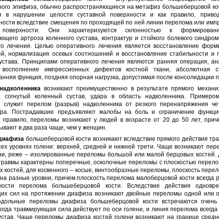
ного эпифиза, обычно распространяющиеся на метафиз большеберцовой кос
я в нарушении целости суставной поверхности и как правило, прив
ности вследствие смещения по проходящей по ней линии перелома или имп
 поверхности. Они характеризуются склонностью к формирова
ющего артроза коленного сустава, контрактур и стойкого болевого синдро
го лечения. Целью оперативного лечения является восстановление форм
ей, нормализация осевых соотношений и восстановление стабильности и 
сустава. Принципами оперативного лечения являются ранняя операция, ан
 восполнение импрессионных дефектов костной ткани, абсолютная с
анняя функция, поздняя опорная нагрузка, допустимая после консолидации 
надколенника
возникают преимущественно в результате прямого механи
 согнутый коленный сустав, удара в область надколенника. Примеро
я служит перелом (разрыв) надколенника от резкого перенапряжения че
а. Пострадавшие предъявляют жалобы на боль и ограничение функци
к правило, переломы возникают у людей в возрасте от 20 до 50 лет, при
вают в два раза чаще, чем у женщин.
диафиза
большеберцовой кости возникают вследствие прямого действия тр
сех уровнях голени: верхней, средней и нижней трети. Чаще возникают пе
ени, реже – изолированные переломы большой или малой берцовых костей. 
травмы характерны поперечные, осколочные переломы с плоскостью перело
х костей, для косвенного – косые, винтообразные переломы, плоскость пере
на разные уровни, причем плоскость перелома малоберцовой кости всегда
кости перелома большеберцовой кости. Вследствие действия одновре
их сил на протяжении диафиза возникают двойные переломы одной или о
одольные переломы диафиза большеберцовой кости встречаются очень
когда травмирующая сила действует по оси голени, и линия перелома всегда
устав. Чаще переломы диафиза костей голени возникают на границе средн