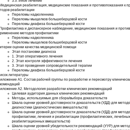
3.5. Иное лечение
 Медицинская реабилитация, медицинские показания и противопоказания к 
тодов реабилитации
Переломы надколенника
Переломы мыщелков большеберцовой кости
Переломы диафиза большеберцовой кости
 Профилактика и диспансерное наблюдение, медицинские показания и проти
применению методов профилактики
Переломы надколенника
Переломы мыщелков большеберцовой кости
итерии оценки качества медицинской помощи
Этап постановки диагноза
1. Этап оперативного лечения
2. Этап контроля эффективности лечения
3. Этап проведения сопроводительной терапии
Переломы диафиза большеберцовой кости
исок литературы
иложение А1. Состав рабочей группы по разработке и пересмотру клиническ
комендаций
иложение А2. Методология разработки клинических рекомендаций
Целевая аудитория данных клинических рекомендаций
Методы, используемые для сбора/выбора доказательств
Шкала оценки уровней достоверности доказательств (УДД) для метод
диагностики (диагностических вмешательств)
Шкала оценки уровней достоверности доказательств (УДД) для метод
профилактики, лечения и реабилитации (профилактических, лечебных
реабилитационных вмешательств)
Шкала оценки уровней убедительности рекомендаций (УУР) для мето