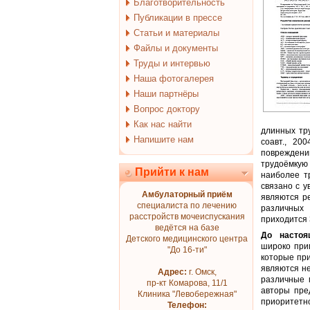
Благотворительность
Публикации в прессе
Статьи и материалы
Файлы и документы
Труды и интервью
Наша фотогалерея
Наши партнёры
Вопрос доктору
Как нас найти
длинных тр
Напишите нам
соавт., 20
поврежден
трудоёмкую
Прийти к нам
наиболее т
связано с 
Амбулаторный приём
являются р
специалиста по лечению
различных 
расстройств мочеиспускания
приходится 
ведётся на базе
До настоя
Детского медицинского центра
широко при
"До 16-ти"
которые при
являются н
Адрес:
г. Омск,
различные 
пр-кт Комарова, 11/1
авторы пре
Клиника "Левобережная"
приоритетно
Телефон: