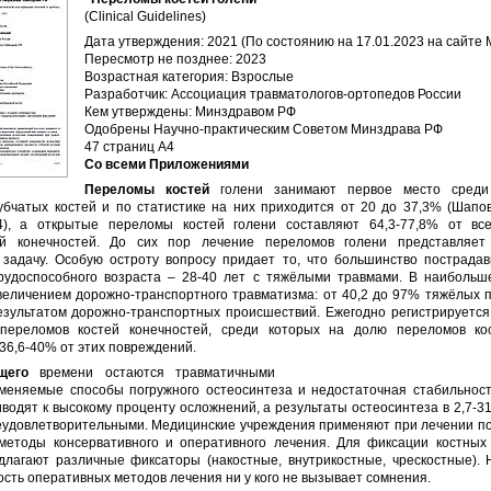
(Clinical Guidelines)
Дата утверждения: 2021 (По состоянию на 17.01.2023 на сайте 
Пересмотр не позднее: 2023
Возрастная категория: Взрослые
Разработчик: Ассоциация травматологов-ортопедов России
Кем утверждены: Минздравом РФ
Одобрены Научно-практическим Советом Минздрава РФ
47 страниц А4
Со всеми Приложениями
Переломы костей
голени занимают первое место среди
убчатых костей и по статистике на них приходится от 20 до 37,3% (Шапов
04), а открытые переломы костей голени составляют 64,3-77,8% от вс
ий конечностей. До сих пор лечение переломов голени представляет
 задачу. Особую остроту вопросу придает то, что большинство пострада
рудоспособного возраста – 28-40 лет с тяжёлыми травмами. В наибольш
увеличением дорожно-транспортного травматизма: от 40,2 до 97% тяжёлых 
езультатом дорожно-транспортных происшествий. Ежегодно регистрируется
переломов костей конечностей, среди которых на долю переломов ко
36,6-40% от этих повреждений.
щего
времени остаются травматичными
меняемые способы погружного остеосинтеза и недостаточная стабильност
водят к высокому проценту осложнений, а результаты остеосинтеза в 2,7-3
еудовлетворительными. Медицинские учреждения применяют при лечении п
методы консервативного и оперативного лечения. Для фиксации костных
длагают различные фиксаторы (накостные, внутрикостные, чрескостные). 
сть оперативных методов лечения ни у кого не вызывает сомнения.