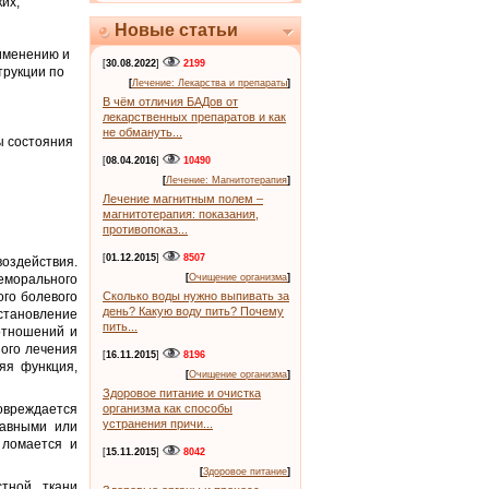
их,
Новые статьи
именению и
[
30.08.2022
]
2199
трукции по
[
Лечение: Лекарства и препараты
]
В чём отличия БАДов от
лекарственных препаратов и как
не обмануть...
ы состояния
[
08.04.2016
]
10490
[
Лечение: Магнитотерапия
]
Лечение магнитным полем –
магнитотерапия: показания,
противопоказ...
[
01.12.2015
]
8507
воздействия.
еморального
[
Очищение организма
]
ого болевого
Сколько воды нужно выпивать за
день? Какую воду пить? Почему
становление
пить...
отношений и
ного лечения
[
16.11.2015
]
8196
яя функция,
[
Очищение организма
]
Здоровое питание и очистка
вреждается
организма как способы
устранения причи...
тавными или
 ломается и
[
15.11.2015
]
8042
[
Здоровое питание
]
тной ткани