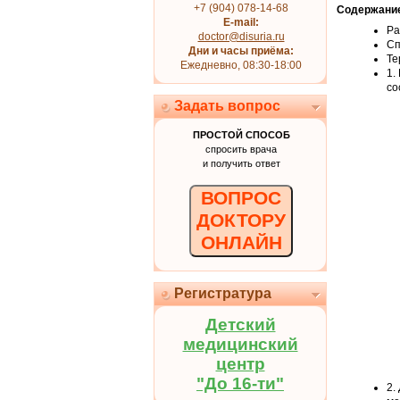
+7 (904) 078-14-68
Содержани
E-mail:
Ра
doctor@disuria.ru
Сп
Дни и часы приёма:
Те
Ежедневно, 08:30-18:00
1.
со
Задать вопрос
ПРОСТОЙ СПОСОБ
спросить врача
и получить ответ
ВОПРОС
ДОКТОРУ
ОНЛАЙН
Регистратура
Детский
медицинский
центр
"До 16-ти"
2.