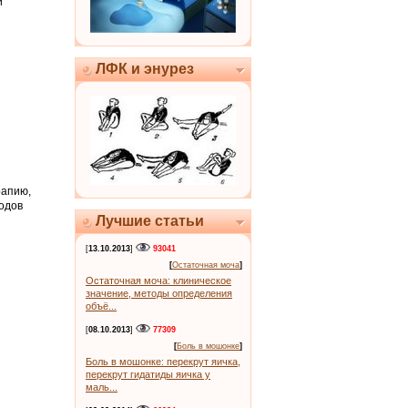
и
ЛФК и энурез
рапию,
одов
Лучшие статьи
[
13.10.2013
]
93041
[
Остаточная моча
]
Остаточная моча: клиническое
значение, методы определения
объё...
[
08.10.2013
]
77309
[
Боль в мошонке
]
Боль в мошонке: перекрут яичка,
перекрут гидатиды яичка у
маль...