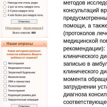
методов исследо
Никогда или очень редко
1 раз за ночь каждую ночь
консультаций вр
2-3 раза каждую ночь
4 или более раз каждую ночь
предусмотренны
помощи, а такж
[
·
]
Результаты
Архив опросов
(протоколов леч
Всего ответов:
469
медицинской по
Наши опросы
рекомендации):
Какие методики реально
помогли избавить Вашего
клинического д
ребёнка от энуреза?
записью в амбул
Фитотерапия
Медикаментозные
клинического ди
Энурезный будильник
Физиолечение
момента обраще
ЛФК и гимнастика
затруднении уст
Психотерапия
Гипнотерапия
диагноза конси
Коррекция режима дня
Хирургическая операция
соответствующе