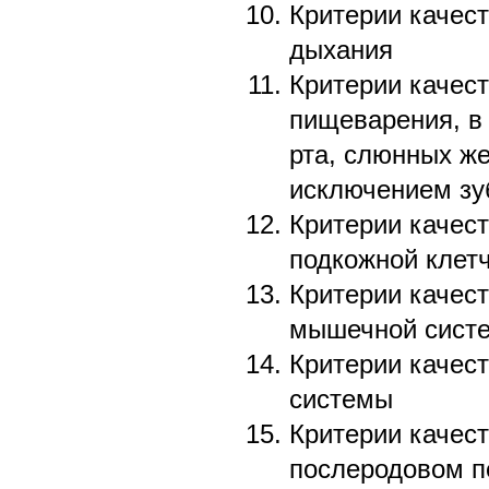
Критерии качест
дыхания
Критерии качест
пищеварения, в
рта, слюнных же
исключением зу
Критерии качест
подкожной клет
Критерии качест
мышечной систе
Критерии качес
системы
Критерии качест
послеродовом п