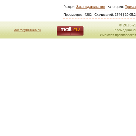
Раздел:
Законодательство
|
Категория
:
Прика
Просмотров:
4282
|
Скачиваний:
1744
|
10.05.2
© 2013-2
doctor@disuria.ru
Телемедицинск
Имеются противопоказ