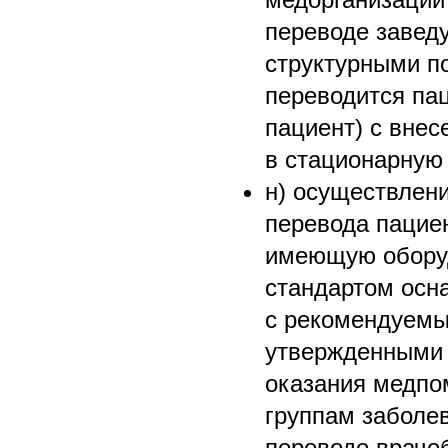
переводе заве
структурными по
переводится пац
пациент) с вне
в стационарную 
н) осуществлен
перевода пацие
имеющую оборуд
стандартом осн
с рекомендуем
утвержденными
оказания медпо
группам заболе
переводе враче