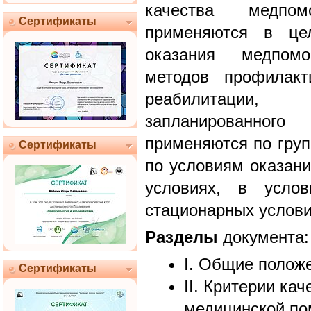
качества медпо
Сертификаты
применяются в цел
оказания медпом
методов профилакт
реабилитации
запланированно
применяются по груп
Сертификаты
по условиям оказан
условиях, в услов
стационарных услови
Разделы
документа:
I. Общие полож
Сертификаты
II. Критерии ка
медицинской п