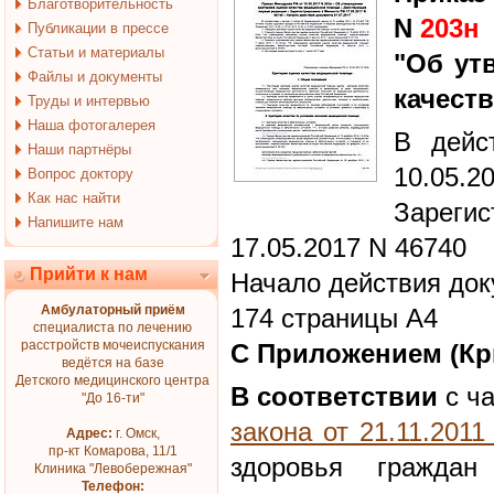
Благотворительность
N
203н
Публикации в прессе
Статьи и материалы
"Об ут
Файлы и документы
качест
Труды и интервью
Наша фотогалерея
В дейс
Наши партнёры
10.05.2
Вопрос доктору
Как нас найти
Зарег
Напишите нам
17.05.2017 N 46740
Прийти к нам
Начало действия док
Амбулаторный приём
174 страницы А4
специалиста по лечению
расстройств мочеиспускания
С Приложением (Кр
ведётся на базе
Детского медицинского центра
В соответствии
с ча
"До 16-ти"
закона от 21.11.201
Адрес:
г. Омск,
пр-кт Комарова, 11/1
здоровья граждан
Клиника "Левобережная"
Телефон: