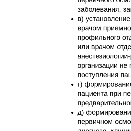
заболевания, за
в) установление
врачом приёмно
профильного от
или врачом отде
анестезиологии
организации не 
поступления па
г) формировани
пациента при п
предварительног
д) формировани
первичном осмо
диагноза, клини