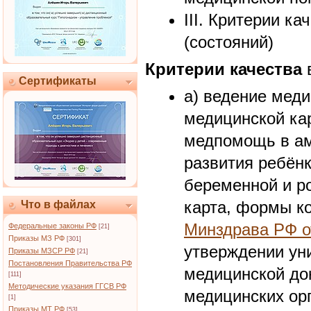
III. Критерии к
(состояний)
Критерии качества
в
Сертификаты
а) ведение мед
медицинской ка
медпомощь в ам
развития ребён
беременной и р
карта, формы к
Что в файлах
Минздрава РФ от
Федеральные законы РФ
[21]
Приказы МЗ РФ
[301]
утверждении у
Приказы МЗСР РФ
[21]
Постановления Правительства РФ
медицинской до
[111]
Методические указания ГГСВ РФ
медицинских ор
[1]
Приказы МТ РФ
[53]