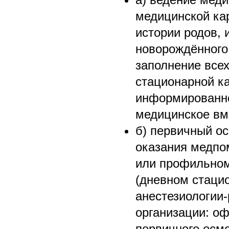
медицинской кар
истории родов, 
новорождённого 
заполнение все
стационарной ка
информированно
медицинское вм
б) первичный ос
оказания медпо
или профильном
(дневном стацио
анестезиологии
организации: о
первичного осм