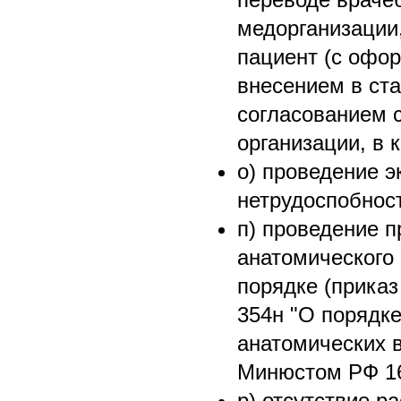
медорганизации,
пациент (с офо
внесением в ста
согласованием 
организации, в 
о) проведение 
нетрудоспобнос
п) проведение п
анатомического
порядке (приказ
354н "О порядке
анатомических в
Минюстом РФ 16
р) отсутствие р