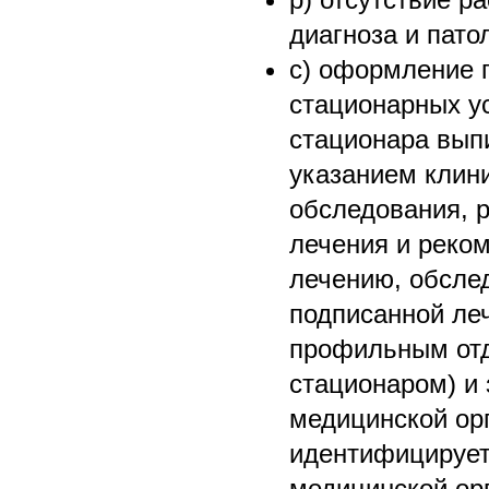
диагноза и пато
с) оформление п
стационарных ус
стационара выпи
указанием клини
обследования, р
лечения и реко
лечению, обсле
подписанной ле
профильным от
стационаром) и
медицинской орг
идентифицирует
медицинской орг