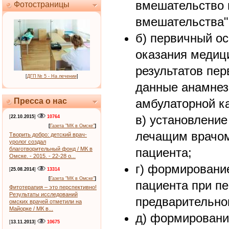
вмешательство 
Фотостраницы
вмешательства"
б) первичный ос
оказания медиц
результатов пер
[
ДГП № 5 - На лечении
]
данные анамнез
Пресса о нас
амбулаторной ка
в) установление
[
22.10.2015
]
10764
[
Газета "МК в Омске"
]
лечащим врачом
Творить добро: детский врач-
уролог создал
благотворительный фонд / МК в
пациента;
Омске. - 2015. - 22-28 о...
г) формировани
[
25.08.2014
]
13314
[
Газета "МК в Омске"
]
пациента при п
Фитотерапия – это перспективно!
Результаты исследований
предварительног
омских врачей отметили на
Майорке / МК в...
д) формировани
[
13.11.2013
]
10675