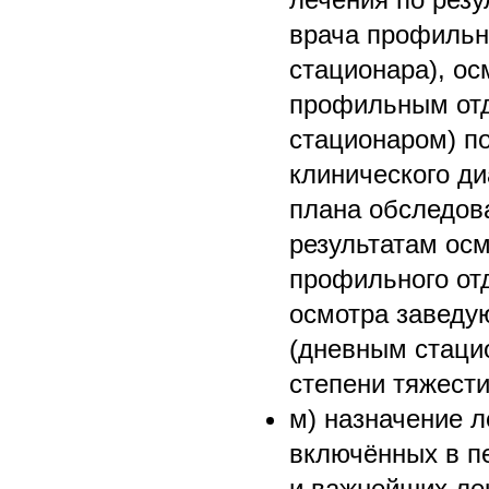
врача профильн
стационара), о
профильным от
стационаром) п
клинического ди
плана обследов
результатам ос
профильного отд
осмотра завед
(дневным стаци
степени тяжести
м) назначение л
включённых в п
и важнейших ле