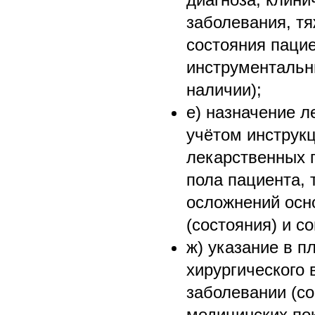
заболевания, т
состояния паци
инструментальн
наличии);
е) назначение л
учётом инструк
лекарственных п
пола пациента, 
осложнений осн
(состояния) и с
ж) указание в п
хирургического
заболевании (со
медицинских по