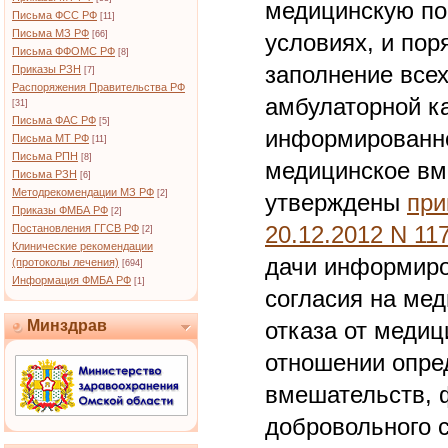
медицинскую по
Письма ФСС РФ
[11]
Письма МЗ РФ
[66]
условиях, и пор
Письма ФФОМС РФ
[8]
заполнение все
Приказы РЗН
[7]
Распоряжения Правительства РФ
амбулаторной к
[31]
Письма ФАС РФ
[5]
информированно
Письма МТ РФ
[11]
Письма РПН
[8]
медицинское вм
Письма РЗН
[6]
Методрекомендации МЗ РФ
[2]
утверждены
при
Приказы ФМБА РФ
[2]
20.12.2012 N 11
Постановления ГГСВ РФ
[2]
Клинические рекомендации
дачи информиро
(протоколы лечения)
[694]
Информация ФМБА РФ
[1]
согласия на ме
Минздрав
отказа от медиц
отношении опре
вмешательств,
добровольного 