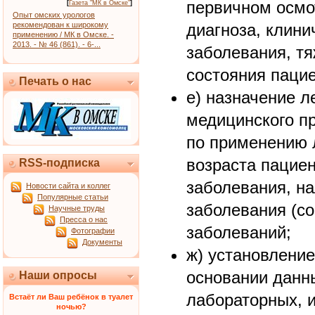
первичном осмо
[
Газета "МК в Омске"
]
Опыт омских урологов
рекомендован к широкому
диагноза, клини
применению / МК в Омске. -
2013. - № 46 (861). - 6-...
заболевания, т
состояния пацие
Печать о нас
е) назначение 
медицинского п
по применению 
возраста пациен
RSS-подписка
заболевания, н
Новости сайта и коллег
Популярные статьи
заболевания (с
Научные труды
Пресса о нас
заболеваний;
Фотографии
Документы
ж) установление
основании данн
Наши опросы
лабораторных, 
Встаёт ли Ваш ребёнок в туалет
ночью?