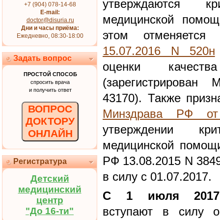
утверждаются к
+7 (904) 078-14-68
E-mail:
медицинской помощ
doctor@disuria.ru
Дни и часы приёма:
этом отменяетс
Ежедневно, 08:30-18:00
15.07.2016 N 520н
Задать вопрос
оценки качеств
ПРОСТОЙ СПОСОБ
(зарегистрирован
спросить врача
и получить ответ
43170). Также приз
ВОПРОС
Минздрава РФ от
ДОКТОРУ
утверждении кр
ОНЛАЙН
медицинской помощи
РФ 13.08.2015 N 384
Регистратура
в силу с 01.07.2017.
Детский
медицинский
С 1 июля 2017
центр
вступают в силу о
"До 16-ти"