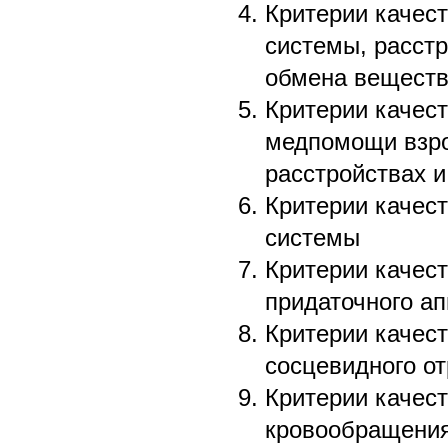
Критерии качест
системы, расст
обмена вещест
Критерии качес
медпомощи взро
расстройствах и
Критерии качест
системы
Критерии качест
придаточного ап
Критерии качест
сосцевидного от
Критерии качес
кровообращени