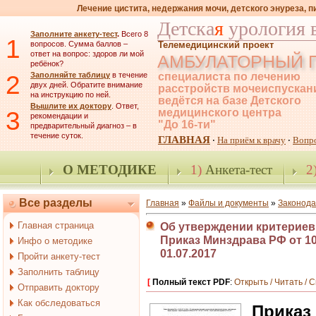
Лечение цистита, недержания мочи, детского энуреза, 
Детска
я
урология 
Заполните анкету-тест
.
Всего 8
1
вопросов. Сумма баллов –
Телемедицинский проект
ответ на вопрос: здоров ли мой
АМБУЛАТОРНЫЙ 
ребёнок?
2
Заполняйте таблицу
в течение
специалиста по лечению
двух дней. Обратите внимание
расстройств мочеиспускан
на инструкцию по ней.
ведётся на базе Детского
Вышлите их доктору
. Ответ,
3
медицинского центра
рекомендации и
"До 16-ти"
предварительный диагноз – в
течение суток.
ГЛАВНАЯ
На приём к врачу
Вопр
·
·
О МЕТОДИКЕ
1)
Анкета-тест
2
Все разделы
Главная
»
Файлы и документы
»
Законода
Главная страница
Об утверждении критериев
Приказ Минздрава РФ от 10.
Инфо о методике
01.07.2017
Пройти анкету-тест
Заполнить таблицу
[
Полный текст PDF
:
Открыть / Читать / 
Отправить доктору
Как обследоваться
Приказ