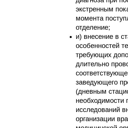
экстренным пока
момента поступ
отделение;
и) внесение в с
особенностей т
требующих допо
длительно пров
соответствующе
заведующего п
(дневным стаци
необходимости 
исследований в
организации вр
медицинской ор