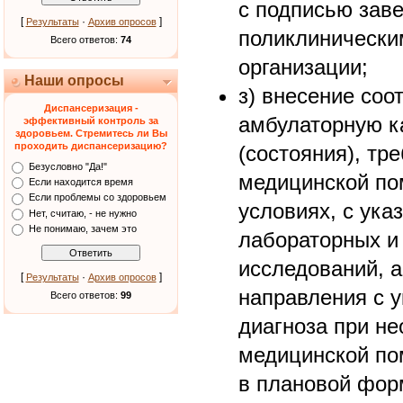
с подписью зав
[
·
]
Результаты
Архив опросов
поликлинически
Всего ответов:
74
организации;
Наши опросы
з) внесение соо
Диспансеризация -
амбулаторную к
эффективный контроль за
здоровьем. Стремитесь ли Вы
проходить диспансеризацию?
(состояния), тр
Безусловно "Да!"
медицинской по
Если находится время
Если проблемы со здоровьем
условиях, с ук
Нет, считаю, - не нужно
Не понимаю, зачем это
лабораторных и
исследований, 
[
·
]
Результаты
Архив опросов
направления с 
Всего ответов:
99
диагноза при н
медицинской по
в плановой фор