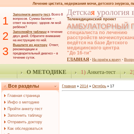
Лечение цистита, недержания мочи, детского энуреза, 
Детска
я
урология 
Заполните анкету-тест
.
Всего 8
1
вопросов. Сумма баллов –
Телемедицинский проект
ответ на вопрос: здоров ли мой
АМБУЛАТОРНЫЙ 
ребёнок?
2
Заполняйте таблицу
в течение
специалиста по лечению
двух дней. Обратите внимание
расстройств мочеиспускан
на инструкцию по ней.
ведётся на базе Детского
Вышлите их доктору
. Ответ,
3
медицинского центра
рекомендации и
"До 16-ти"
предварительный диагноз – в
течение суток.
ГЛАВНАЯ
На приём к врачу
Вопр
·
·
О МЕТОДИКЕ
1)
Анкета-тест
2
Все разделы
Главная
»
2014
»
Октябрь
»
17
Главная страница
Инфо о методике
Пройти анкету-тест
Заполнить таблицу
Отправить доктору
Как обследоваться