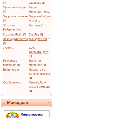
здоровье
[5]
[1]
Урология в мире
Наши
мероприятия
[2]
[2]
Здоровое питание
Здоровый образ
жизни
[4]
[1]
"Омская
Награды
[1]
Губерния"
[40]
Омский КМХЦ
ОмГМУ
[2]
[2]
Законодательство
Минздрав РФ
[2]
[1]
JAMA
ОАО
[1]
Фармстандарт
[3]
Реклама в
Налоги в
медицине
медицине
[1]
[1]
Вебинары
Лекарства в
[5]
омских аптеках
[1]
Сообщения
Uroweb.Ru –
[1]
ООО Уромедиа
[1]
Минздрав