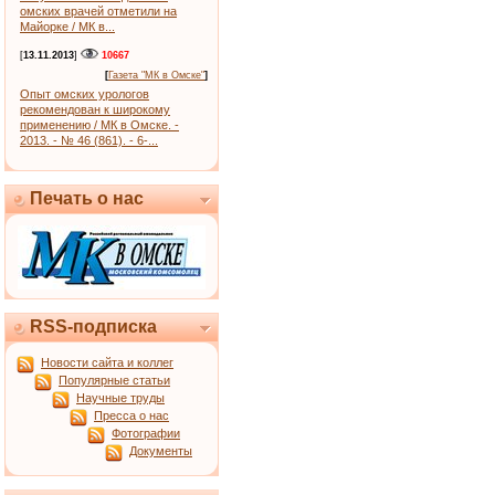
омских врачей отметили на
Майорке / МК в...
[
13.11.2013
]
10667
[
Газета "МК в Омске"
]
Опыт омских урологов
рекомендован к широкому
применению / МК в Омске. -
2013. - № 46 (861). - 6-...
Печать о нас
RSS-подписка
Новости сайта и коллег
Популярные статьи
Научные труды
Пресса о нас
Фотографии
Документы