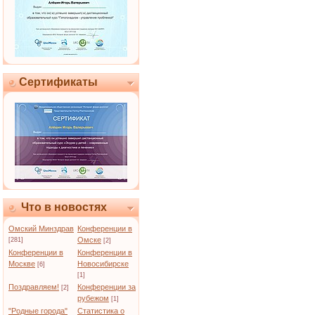
Сертификаты
Что в новостях
Омский Минздрав
Конференции в
Омске
[281]
[2]
Конференции в
Конференции в
Москве
Новосибирске
[6]
[1]
Поздравляем!
Конференции за
[2]
рубежом
[1]
"Родные города"
Статистика о