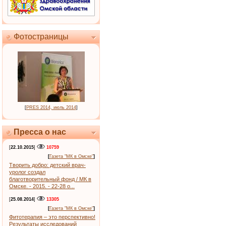
Фотостраницы
[
PRES 2014, июль 2014
]
Пресса о нас
[
22.10.2015
]
10759
[
Газета "МК в Омске"
]
Творить добро: детский врач-
уролог создал
благотворительный фонд / МК в
Омске. - 2015. - 22-28 о...
[
25.08.2014
]
13305
[
Газета "МК в Омске"
]
Фитотерапия – это перспективно!
Результаты исследований