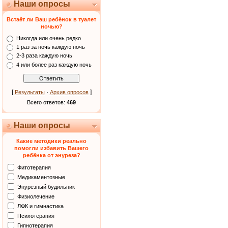
Наши опросы
Встаёт ли Ваш ребёнок в туалет
ночью?
Никогда или очень редко
1 раз за ночь каждую ночь
2-3 раза каждую ночь
4 или более раз каждую ночь
[
·
]
Результаты
Архив опросов
Всего ответов:
469
Наши опросы
Какие методики реально
помогли избавить Вашего
ребёнка от энуреза?
Фитотерапия
Медикаментозные
Энурезный будильник
Физиолечение
ЛФК и гимнастика
Психотерапия
Гипнотерапия