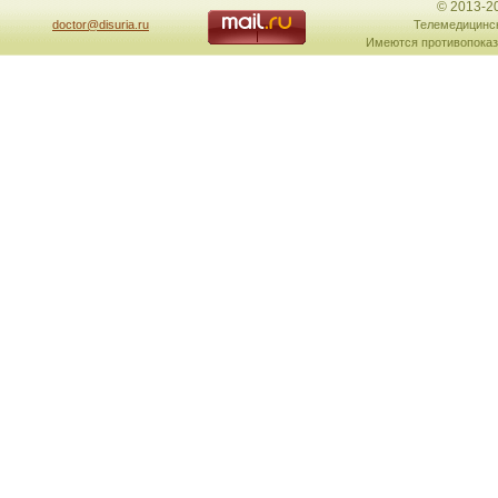
© 2013-2
doctor@disuria.ru
Телемедицинск
Имеются противопоказ