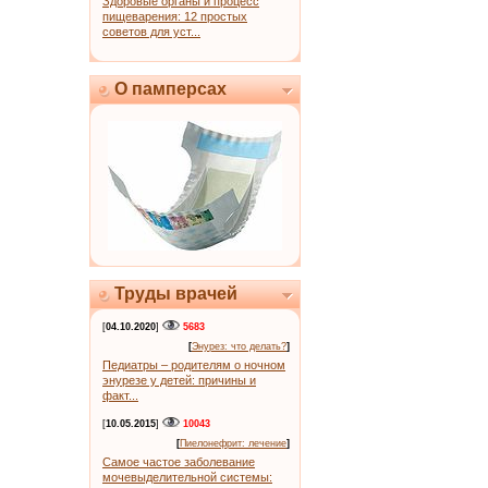
Здоровые органы и процесс
пищеварения: 12 простых
советов для уст...
О памперсах
Труды врачей
[
04.10.2020
]
5683
[
Энурез: что делать?
]
Педиатры – родителям о ночном
энурезе у детей: причины и
факт...
[
10.05.2015
]
10043
[
Пиелонефрит: лечение
]
Самое частое заболевание
мочевыделительной системы: