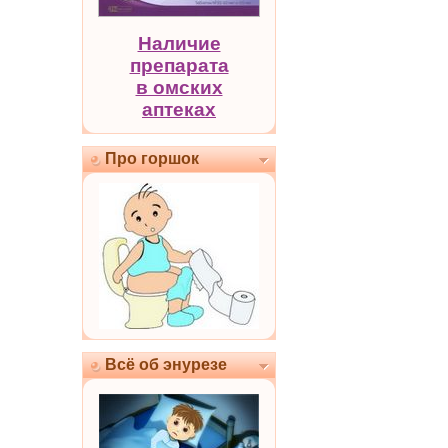
Наличие
препарата
в омских
аптеках
Про горшок
Всё об энурезе