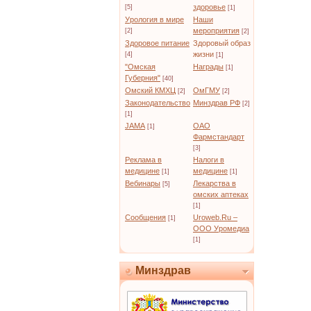
здоровье
[5]
[1]
Урология в мире
Наши
мероприятия
[2]
[2]
Здоровое питание
Здоровый образ
жизни
[4]
[1]
"Омская
Награды
[1]
Губерния"
[40]
Омский КМХЦ
ОмГМУ
[2]
[2]
Законодательство
Минздрав РФ
[2]
[1]
JAMA
ОАО
[1]
Фармстандарт
[3]
Реклама в
Налоги в
медицине
медицине
[1]
[1]
Вебинары
Лекарства в
[5]
омских аптеках
[1]
Сообщения
Uroweb.Ru –
[1]
ООО Уромедиа
[1]
Минздрав