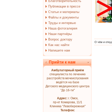
Благотворительность
Публикации в прессе
Статьи и материалы
Файлы и документы
Труды и интервью
Наша фотогалерея
Наши партнёры
Вопрос доктору
О чём и отку
Как нас найти
Напишите нам
Прийти к нам
Амбулаторный приём
специалиста по лечению
расстройств мочеиспускания
ведётся на базе
Детского медицинского центра
"До 16-ти"
Адрес:
г. Омск,
пр-кт Комарова, 11/1
Клиника "Левобережная"
Телефон: