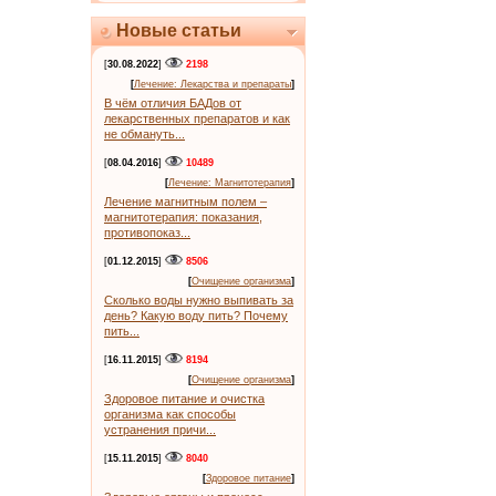
Новые статьи
[
30.08.2022
]
2198
[
Лечение: Лекарства и препараты
]
В чём отличия БАДов от
лекарственных препаратов и как
не обмануть...
[
08.04.2016
]
10489
[
Лечение: Магнитотерапия
]
Лечение магнитным полем –
магнитотерапия: показания,
противопоказ...
[
01.12.2015
]
8506
[
Очищение организма
]
Сколько воды нужно выпивать за
день? Какую воду пить? Почему
пить...
[
16.11.2015
]
8194
[
Очищение организма
]
Здоровое питание и очистка
организма как способы
устранения причи...
[
15.11.2015
]
8040
[
Здоровое питание
]