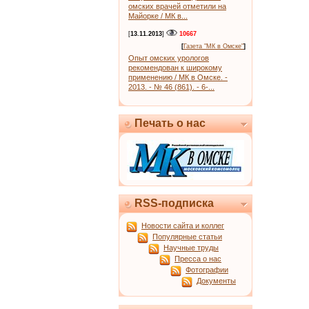
омских врачей отметили на
Майорке / МК в...
[
13.11.2013
]
10667
[
Газета "МК в Омске"
]
Опыт омских урологов
рекомендован к широкому
применению / МК в Омске. -
2013. - № 46 (861). - 6-...
Печать о нас
RSS-подписка
Новости сайта и коллег
Популярные статьи
Научные труды
Пресса о нас
Фотографии
Документы