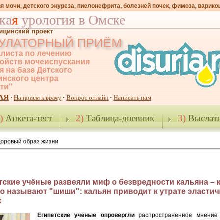
я мочи, детского энуреза, пиелонефрита, болезней почек, фимоза, варико
ка
я
урология в Омске
ицинский проект
УЛАТОРНЫЙ ПРИЁМ
листа по лечению
ойств мочеиспускания
я на базе Детского
нского центра
-ти"
АЯ
На приём к врачу
Вопрос онлайн
Написать нам
·
·
·
)
Анкета-тест
2)
Таблица-дневник
3)
Выслать
доровый образ жизни
тские учёные развеяли миф о безвредности кальяна – к
го называют "шиши": кальян приводит к утрате эласти
х
Египетские учёные опровергли
распространённое мнение 