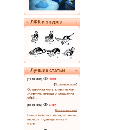
ЛФК и энурез
Лучшие статьи
[
13.10.2013
]
93039
[
Остаточная моча
]
Остаточная моча: клиническое
значение, методы определения
объё...
[
08.10.2013
]
77307
[
Боль в мошонке
]
Боль в мошонке: перекрут яичка,
перекрут гидатиды яичка у
маль...