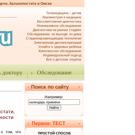
целе, баланопостита в Омске
Телемедицина – детям
Квалиметрия в медицине
Бессимптомная диагностика
Неинвазивное обследование
Диагностика на ранних стадиях
Обследование не выходя из дома
Стационарзамещающие технологии
Электронная диспансеризация
Узнайте о здоровье ребёнка
Комплексное обследование
Индивидуальный подход
Всё о детском энурезе
 доктору
Обследование
Поиск по сайту
Например:
стати,
чности
Первое: ТЕСТ
о том, что
ПРОСТОЙ СПОСОБ