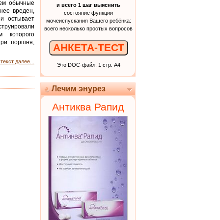
чем обычные
и всего 1 шаг выяснить
нее вреден,
состояние функции
 и остывает
мочеиспускания Вашего ребёнка:
труировали
всего несколько простых вопросов
м которого
три поршня,
АНКЕТА-ТЕСТ
текст далее...
Это DOC-файл, 1 стр. А4
Лечим энурез
Антиква Рапид