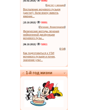
[
03.02.2014
]
66982
[
Цистит у женщин
]
Воспаление мочевого пузыря
(цистит): боли внизу живота,
жжение...
[
15.10.2013
]
55551
[
Лечение: Физиотерапия
]
Физические методы лечения
нейрогенной дисфункции
мочевого пузы...
[
06.10.2013
]
52811
[
УЗИ
]
Как подготовиться к УЗИ
мочевого пузыря и почек,
значение ульт...
1-й год жизни