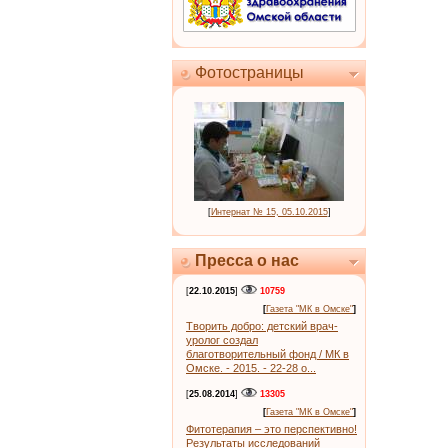
Фотостраницы
[
Интернат № 15, 05.10.2015
]
Пресса о нас
[
22.10.2015
]
10759
[
Газета "МК в Омске"
]
Творить добро: детский врач-
уролог создал
благотворительный фонд / МК в
Омске. - 2015. - 22-28 о...
[
25.08.2014
]
13305
[
Газета "МК в Омске"
]
Фитотерапия – это перспективно!
Результаты исследований