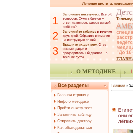
Лечение цистита, недержани
Детс
Заполните анкету-тест
.
Всего 8
1
вопросов. Сумма баллов –
Телемед
ответ на вопрос: здоров ли мой
АМБ
ребёнок?
2
Заполняйте таблицу
в течение
специа
двух дней. Обратите внимание
расстр
на инструкцию по ней.
ведётс
Вышлите их доктору
. Ответ,
3
медици
рекомендации и
"До 16
предварительный диагноз – в
течение суток.
ГЛАВН
О МЕТОДИКЕ
1
Все разделы
Главная
»
З
Главная страница
Инфо о методике
Пройти анкету-тест
Египе
Заполнить таблицу
они е
Отправить доктору
лёгки
Как обследоваться