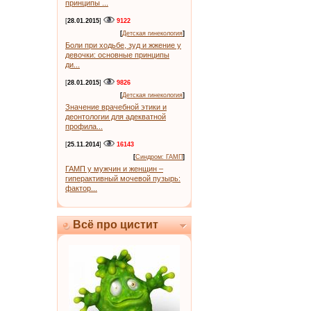
принципы ...
[
28.01.2015
]
9122
[
Детская гинекология
]
Боли при ходьбе, зуд и жжение у
девочки: основные принципы
ди...
[
28.01.2015
]
9826
[
Детская гинекология
]
Значение врачебной этики и
деонтологии для адекватной
профила...
[
25.11.2014
]
16143
[
Синдром: ГАМП
]
ГАМП у мужчин и женщин –
гиперактивный мочевой пузырь:
фактор...
Всё про цистит