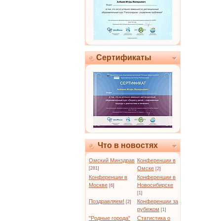
Сертификаты
Что в новостях
Омский Минздрав
Конференции в
Омске
[281]
[2]
Конференции в
Конференции в
Москве
Новосибирске
[6]
[1]
Поздравляем!
Конференции за
[2]
рубежом
[1]
"Родные города"
Статистика о