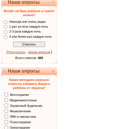
Наши опросы
Встаёт ли Ваш ребёнок в туалет
ночью?
Никогда или очень редко
1 раз за ночь каждую ночь
2-3 раза каждую ночь
4 или более раз каждую ночь
[
·
]
Результаты
Архив опросов
Всего ответов:
469
Наши опросы
Какие методики реально
помогли избавить Вашего
ребёнка от энуреза?
Фитотерапия
Медикаментозные
Энурезный будильник
Физиолечение
ЛФК и гимнастика
Психотерапия
Гипнотерапия