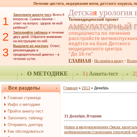
Лечение цистита, недержания мочи, детского энуреза, 
Детска
я
урология 
Заполните анкету-тест
.
Всего 8
1
вопросов. Сумма баллов –
Телемедицинский проект
ответ на вопрос: здоров ли мой
АМБУЛАТОРНЫЙ 
ребёнок?
2
Заполняйте таблицу
в течение
специалиста по лечению
двух дней. Обратите внимание
расстройств мочеиспускан
на инструкцию по ней.
ведётся на базе Детского
Вышлите их доктору
. Ответ,
3
медицинского центра
рекомендации и
"До 16-ти"
предварительный диагноз – в
течение суток.
ГЛАВНАЯ
На приём к врачу
Вопр
·
·
О МЕТОДИКЕ
1)
Анкета-тест
2
Все разделы
Главная
»
2013
»
Декабрь
Главная страница
Инфо о методике
Пройти анкету-тест
31 Декабря, Вторник
Заполнить таблицу
Отправить доктору
Новое в медучреждениях Омска: капитал
Как обследоваться
инфекционном стационаре городской де