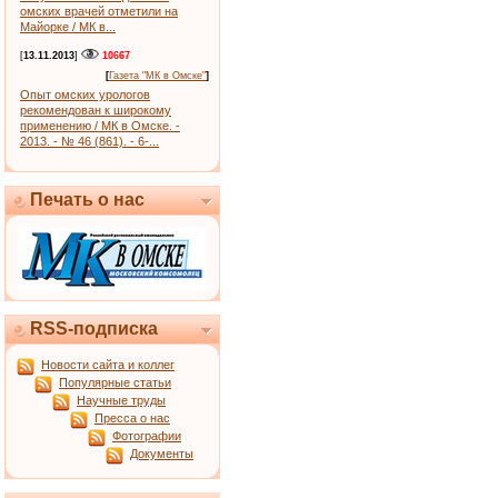
омских врачей отметили на
Майорке / МК в...
[
13.11.2013
]
10667
[
Газета "МК в Омске"
]
Опыт омских урологов
рекомендован к широкому
применению / МК в Омске. -
2013. - № 46 (861). - 6-...
Печать о нас
RSS-подписка
Новости сайта и коллег
Популярные статьи
Научные труды
Пресса о нас
Фотографии
Документы