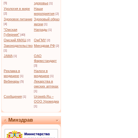
здоровье
[5]
[1]
Урология в мире
Наши
мероприятия
[2]
[2]
Здоровое питание
Здоровый образ
жизни
[4]
[1]
"Омская
Награды
[1]
Губерния"
[40]
Омский КМХЦ
ОмГМУ
[2]
[2]
Законодательство
Минздрав РФ
[2]
[1]
JAMA
ОАО
[1]
Фармстандарт
[3]
Реклама в
Налоги в
медицине
медицине
[1]
[1]
Вебинары
Лекарства в
[5]
омских аптеках
[1]
Сообщения
Uroweb.Ru –
[1]
ООО Уромедиа
[1]
Минздрав