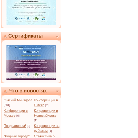
Сертификаты
Что в новостях
Омский Минздрав
Конференции в
Омске
[281]
[2]
Конференции в
Конференции в
Москве
Новосибирске
[6]
[1]
Поздравляем!
Конференции за
[2]
рубежом
[1]
"Родные города"
Статистика о