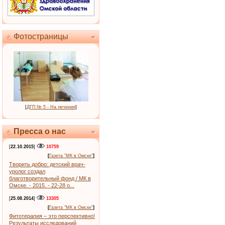
Фотостраницы
[
ДГП № 5 - На лечении
]
Пресса о нас
[
22.10.2015
]
10759
[
Газета "МК в Омске"
]
Творить добро: детский врач-
уролог создал
благотворительный фонд / МК в
Омске. - 2015. - 22-28 о...
[
25.08.2014
]
13305
[
Газета "МК в Омске"
]
Фитотерапия – это перспективно!
Результаты исследований