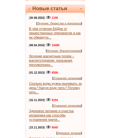
Новые статьи
[
30.08.2022
]
2198
[
Лечение: Лекарства и препараты
]
В чём отличия БАДов от
лекарственных препаратов и как
не обмануть...
[
08.04.2016
]
10489
[
Лечение: Магнитотерапия
]
Лечение магнитным полем –
магнитотерапия: показания,
противопоказ...
[
01.12.2015
]
8506
[
Очищение организма
]
Сколько воды нужно выпивать за
день? Какую воду пить? Почему
пить...
[
16.11.2015
]
8194
[
Очищение организма
]
Здоровое питание и очистка
организма как способы
устранения причи...
[
15.11.2015
]
8040
[
Здоровое питание
]