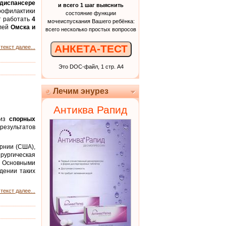
диспансере
и всего 1 шаг выяснить
рофилактики
состояние функции
т работать
4
мочеиспускания Вашего ребёнка:
елей
Омска и
всего несколько простых вопросов
АНКЕТА-ТЕСТ
текст далее...
Это DOC-файл, 1 стр. А4
Лечим энурез
Антиква Рапид
 из
спорных
результатов
рнии (США),
рургическая
. Основными
дении таких
текст далее...