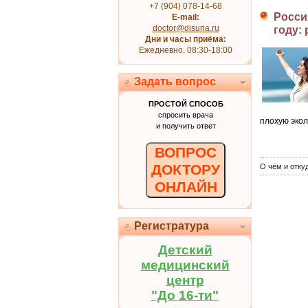
+7 (904) 078-14-68
Росси
E-mail:
doctor@disuria.ru
году:
Дни и часы приёма:
Ежедневно, 08:30-18:00
Задать вопрос
ПРОСТОЙ СПОСОБ
спросить врача
плохую экол
и получить ответ
ВОПРОС
ДОКТОРУ
О чём и отку
ОНЛАЙН
Регистратура
Детский
медицинский
центр
"До 16-ти"