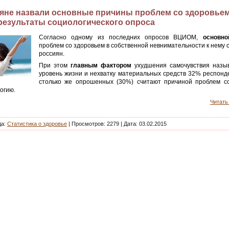
яне назвали основные причины проблем со здоровьем
 результаты социологического опроса
Согласно одному из последних опросов ВЦИОМ,
основно
проблем со здоровьем в собственной невнимательности к нему
россиян.
При этом
главным фактором
ухудшения самочувствия назы
уровень жизни и нехватку материальных средств 32% респонде
столько же опрошенных (30%) считают причиной проблем с
огию.
Читать 
да:
Статистика о здоровье
| Просмотров: 2279 |
Дата:
03.02.2015