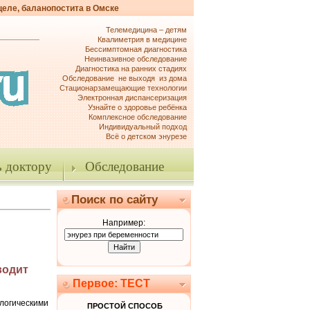
целе, баланопостита в Омске
Телемедицина – детям
Квалиметрия в медицине
Бессимптомная диагностика
Неинвазивное обследование
Диагностика на ранних стадиях
Обследование не выходя из дома
Стационарзамещающие технологии
Электронная диспансеризация
Узнайте о здоровье ребёнка
Комплексное обследование
Индивидуальный подход
Всё о детском энурезе
 доктору
Обследование
Поиск по сайту
Например:
водит
Первое: ТЕСТ
логическими
ПРОСТОЙ СПОСОБ