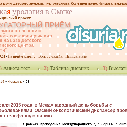
я мочи, детского энуреза, пиелонефрита, болезней почек, фимоза, варико
ка
я
урология в Омске
ицинский проект
УЛАТОРНЫЙ ПРИЁМ
листа по лечению
ойств мочеиспускания
я на базе Детского
нского центра
-ти"
АЯ
На приём к врачу
Вопрос онлайн
Написать нам
·
·
·
)
Анкета-тест
2)
Таблица-дневник
3)
Выслать
015
»
Февраль
»
03
раля 2015 года, в Международный день борьбы с
аболеваниями, Омский онкологический диспансер про
ую телефонную линию
В рамках проведения Международного
дня борьбы с онко