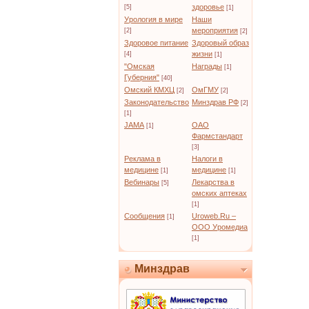
здоровье
[5]
[1]
Урология в мире
Наши
мероприятия
[2]
[2]
Здоровое питание
Здоровый образ
жизни
[4]
[1]
"Омская
Награды
[1]
Губерния"
[40]
Омский КМХЦ
ОмГМУ
[2]
[2]
Законодательство
Минздрав РФ
[2]
[1]
JAMA
ОАО
[1]
Фармстандарт
[3]
Реклама в
Налоги в
медицине
медицине
[1]
[1]
Вебинары
Лекарства в
[5]
омских аптеках
[1]
Сообщения
Uroweb.Ru –
[1]
ООО Уромедиа
[1]
Минздрав