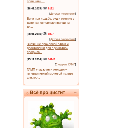
принципы ...
[
28.01.2015
]
9122
[
Детская гинекология
]
Боли при ходьбе, зуд и жжение у
девочки: основные принципы
ди...
[
28.01.2015
]
9827
[
Детская гинекология
]
Значение врачебной этики и
деонтологии для адекватной
профила...
[
25.11.2014
]
16143
[
Синдром: ГАМП
]
ГАМП у мужчин и женщин –
гиперактивный мочевой пузырь:
фактор...
Всё про цистит