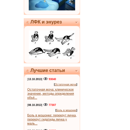
ЛФК и энурез
Лучшие статьи
[
13.10.2013
]
93040
[
Остаточная моча
]
Остаточная моча: клиническое
значение, методы определения
объё...
[
08.10.2013
]
77307
[
Боль в мошонке
]
Боль в мошонке: перекрут яичка,
перекрут гидатиды яичка у
маль...