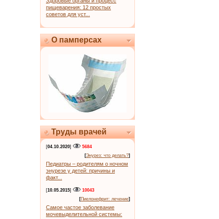
Здоровые органы и процесс
пищеварения: 12 простых
советов для уст...
О памперсах
Труды врачей
[
04.10.2020
]
5684
[
Энурез: что делать?
]
Педиатры – родителям о ночном
энурезе у детей: причины и
факт...
[
10.05.2015
]
10043
[
Пиелонефрит: лечение
]
Самое частое заболевание
мочевыделительной системы: