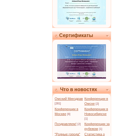
Сертификаты
Что в новостях
Омский Минздрав
Конференции в
Омске
[281]
[2]
Конференции в
Конференции в
Москве
Новосибирске
[6]
[1]
Поздравляем!
Конференции за
[2]
рубежом
[1]
"Родные города"
Статистика о