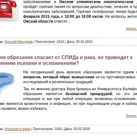
заболеваниями в
Омском клиническом онкологическом 
пройдёт горячая линия по вопросам диагностики, лечения и п
онкологических заболеваний. Горячая телефонная линия буде
февраля 2015 года, с 10:00 до 16:00 часов
. На вопросы жит
Омской области
ответят...
Читать 
да:
Омский Минздрав
| Просмотров: 2310 |
Дата:
03.02.2015
ое обрезание спасает от СПИДа и рака, но приводит к
ениям психики и осложнениям?
На сегодняшний день мужское обрезание является одним
вопросов, который оброс вымыслами
из-за противоречивых 
исследований и религиозных традиций.
Так, по мнению доктора Кери Крониса из Университета Калифо
обрезание является
безопасной процедурой
, но это хи
операция и, как при любой операции, возможны осложнения
ми являются кровотечение и инфекция, но при надлежащем уходе и наблю
к правило, можно избежать.
Читать 
да:
Урология в мире
| Просмотров: 2160 |
Дата:
03.02.2015