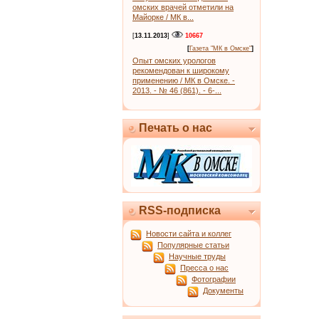
омских врачей отметили на
Майорке / МК в...
[
13.11.2013
]
10667
[
Газета "МК в Омске"
]
Опыт омских урологов
рекомендован к широкому
применению / МК в Омске. -
2013. - № 46 (861). - 6-...
Печать о нас
RSS-подписка
Новости сайта и коллег
Популярные статьи
Научные труды
Пресса о нас
Фотографии
Документы