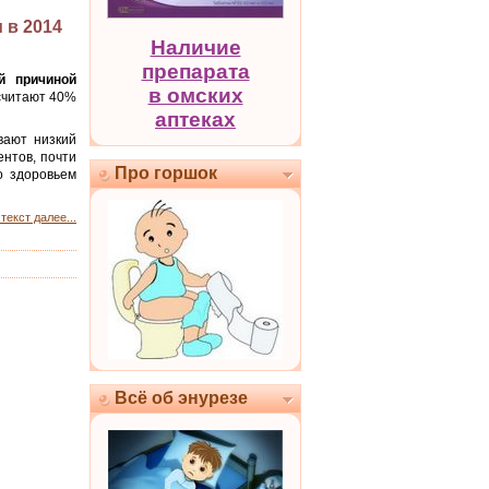
 в 2014
Наличие
препарата
й причиной
в омских
 считают 40%
аптеках
вают низкий
нтов, почти
Про горшок
о здоровьем
текст далее...
Всё об энурезе