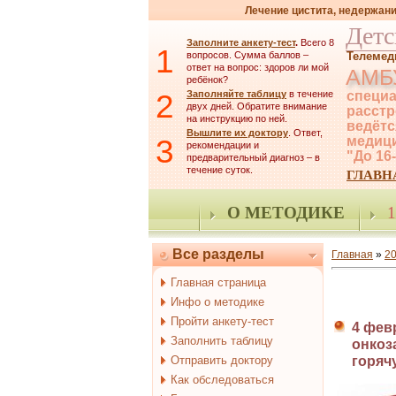
Лечение цистита, недержани
Детс
Заполните анкету-тест
.
Всего 8
1
вопросов. Сумма баллов –
Телемед
ответ на вопрос: здоров ли мой
АМБ
ребёнок?
2
Заполняйте таблицу
в течение
специа
двух дней. Обратите внимание
расстр
на инструкцию по ней.
ведётс
Вышлите их доктору
. Ответ,
3
медици
рекомендации и
"До 16
предварительный диагноз – в
течение суток.
ГЛАВН
О МЕТОДИКЕ
1
Все разделы
Главная
»
2
Главная страница
Инфо о методике
Пройти анкету-тест
4 фев
Заполнить таблицу
онкоз
Отправить доктору
горяч
Как обследоваться