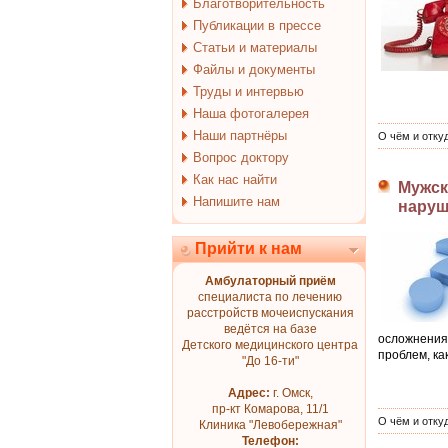
Благотворительность
Публикации в прессе
Статьи и материалы
Файлы и документы
Труды и интервью
Наша фотогалерея
Наши партнёры
О чём и отку
Вопрос доктору
Как нас найти
Мужск
Напишите нам
наруш
Прийти к нам
Амбулаторный приём
специалиста по лечению
расстройств мочеиспускания
ведётся на базе
осложнения
Детского медицинского центра
проблем, ка
"До 16-ти"
Адрес:
г. Омск,
пр-кт Комарова, 11/1
О чём и отку
Клиника "Левобережная"
Телефон: