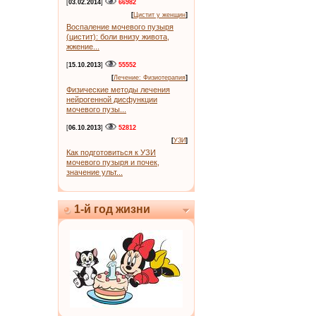
[
03.02.2014
]
66982
[
Цистит у женщин
]
Воспаление мочевого пузыря
(цистит): боли внизу живота,
жжение...
[
15.10.2013
]
55552
[
Лечение: Физиотерапия
]
Физические методы лечения
нейрогенной дисфункции
мочевого пузы...
[
06.10.2013
]
52812
[
УЗИ
]
Как подготовиться к УЗИ
мочевого пузыря и почек,
значение ульт...
1-й год жизни