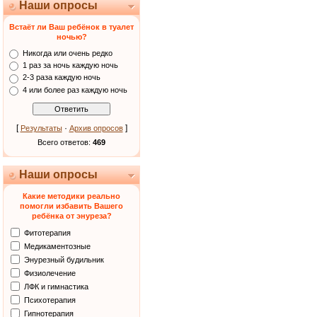
Наши опросы
Встаёт ли Ваш ребёнок в туалет
ночью?
Никогда или очень редко
1 раз за ночь каждую ночь
2-3 раза каждую ночь
4 или более раз каждую ночь
[
·
]
Результаты
Архив опросов
Всего ответов:
469
Наши опросы
Какие методики реально
помогли избавить Вашего
ребёнка от энуреза?
Фитотерапия
Медикаментозные
Энурезный будильник
Физиолечение
ЛФК и гимнастика
Психотерапия
Гипнотерапия