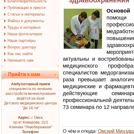
здравоохранения
Благотворительность
Публикации в прессе
Основой 
Статьи и материалы
помощи 
Файлы и документы
професси
Труды и интервью
медработ
Наша фотогалерея
повыше
Наши партнёры
здравоохр
Вопрос доктору
мероприят
Как нас найти
актуальны и востребованы
Напишите нам
медицинского профоб
специалистов медорганиза
Прийти к нам
раза превышает аналогич
Амбулаторный приём
медицинские и фармацевт
специалиста по лечению
действующие семин
расстройств мочеиспускания
ведётся на базе
профессиональной деятельн
Детского медицинского центра
73 семинара по 12 направл
"До 16-ти"
Адрес:
г. Омск,
пр-кт Комарова, 11/1
Клиника "Левобережная"
О чём и откуда:
Омский Минздр
Телефон: