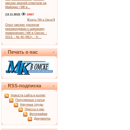
омских врачей отметили на
Майорке / МК в...
[
13.11.2013
]
10667
[
Газета "МК в Омске"
]
Опыт омских урологов
рекомендован к широкому
применению / МК в Омске. -
2013. - № 46 (861). - 6-...
Печать о нас
RSS-подписка
Новости сайта и коллег
Популярные статьи
Научные труды
Пресса о нас
Фотографии
Документы