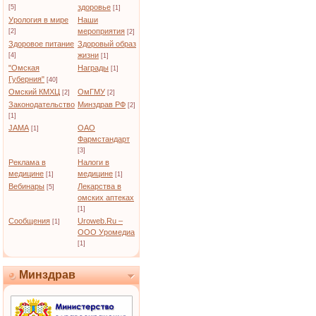
здоровье
[5]
[1]
Урология в мире
Наши
мероприятия
[2]
[2]
Здоровое питание
Здоровый образ
жизни
[4]
[1]
"Омская
Награды
[1]
Губерния"
[40]
Омский КМХЦ
ОмГМУ
[2]
[2]
Законодательство
Минздрав РФ
[2]
[1]
JAMA
ОАО
[1]
Фармстандарт
[3]
Реклама в
Налоги в
медицине
медицине
[1]
[1]
Вебинары
Лекарства в
[5]
омских аптеках
[1]
Сообщения
Uroweb.Ru –
[1]
ООО Уромедиа
[1]
Минздрав