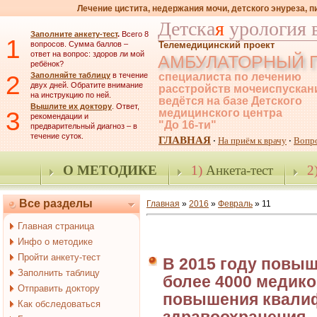
Лечение цистита, недержания мочи, детского энуреза, 
Детска
я
урология 
Заполните анкету-тест
.
Всего 8
1
вопросов. Сумма баллов –
Телемедицинский проект
ответ на вопрос: здоров ли мой
АМБУЛАТОРНЫЙ 
ребёнок?
2
Заполняйте таблицу
в течение
специалиста по лечению
двух дней. Обратите внимание
расстройств мочеиспускан
на инструкцию по ней.
ведётся на базе Детского
Вышлите их доктору
. Ответ,
3
медицинского центра
рекомендации и
"До 16-ти"
предварительный диагноз – в
течение суток.
ГЛАВНАЯ
На приём к врачу
Вопр
·
·
О МЕТОДИКЕ
1)
Анкета-тест
2
Все разделы
Главная
»
2016
»
Февраль
»
11
Главная страница
Инфо о методике
Пройти анкету-тест
В 2015 году повы
Заполнить таблицу
более 4000 медико
Отправить доктору
повышения квалиф
Как обследоваться