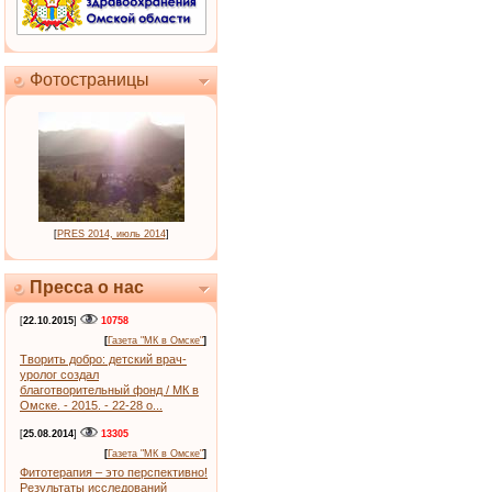
Фотостраницы
[
PRES 2014, июль 2014
]
Пресса о нас
[
22.10.2015
]
10758
[
Газета "МК в Омске"
]
Творить добро: детский врач-
уролог создал
благотворительный фонд / МК в
Омске. - 2015. - 22-28 о...
[
25.08.2014
]
13305
[
Газета "МК в Омске"
]
Фитотерапия – это перспективно!
Результаты исследований