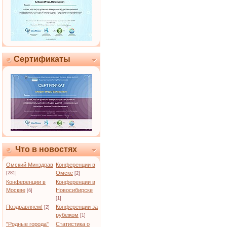
Сертификаты
Что в новостях
Омский Минздрав
Конференции в
Омске
[281]
[2]
Конференции в
Конференции в
Москве
Новосибирске
[6]
[1]
Поздравляем!
Конференции за
[2]
рубежом
[1]
"Родные города"
Статистика о