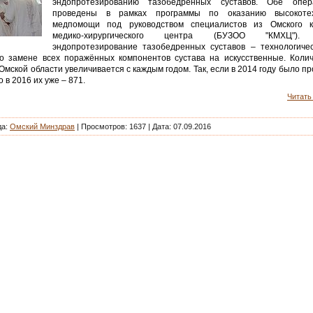
эндопротезированию тазобедренных суставов. Обе опе
проведены в рамках программы по оказанию высокотех
медпомощи под руководством специалистов из Омского кл
медико-хирургического центра (БУЗОО "КМХЦ"). 
эндопротезирование тазобедренных суставов – технологиче
о замене всех поражённых компонентов сустава на искусственные. Колич
Омской области увеличивается с каждым годом. Так, если в 2014 году было п
 в 2016 их уже – 871.
Читать 
да:
Омский Минздрав
| Просмотров: 1637 |
Дата:
07.09.2016