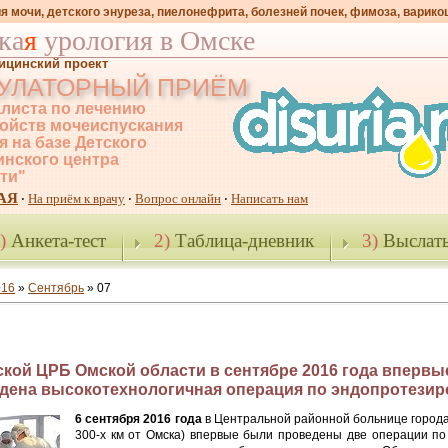
я мочи, детского энуреза, пиелонефрита, болезней почек, фимоза, варико
ка
я
урология в Омске
ицинский проект
УЛАТОРНЫЙ ПРИЁМ
листа по лечению
ойств мочеиспускания
я на базе Детского
нского центра
-ти"
АЯ
На приём к врачу
Вопрос онлайн
Написать нам
·
·
·
)
Анкета-тест
2)
Таблица-дневник
3)
Выслать
016
»
Сентябрь
»
07
ской ЦРБ Омской области в сентябре 2016 года впервы
дена высокотехнологичная операция по эндопротези
6 сентября 2016 года
в Центральной районной больнице города
300-х км от Омска) впервые были проведены две операции по