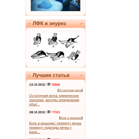
ЛФК и энурез
Лучшие статьи
[
13.10.2013
]
93046
[
Остаточная моча
]
Остаточная моча: клиническое
значение, методы определения
объё...
[
08.10.2013
]
77313
[
Боль в мошонке
]
Боль в мошонке: перекрут яичка,
перекрут гидатиды яичка у
маль...