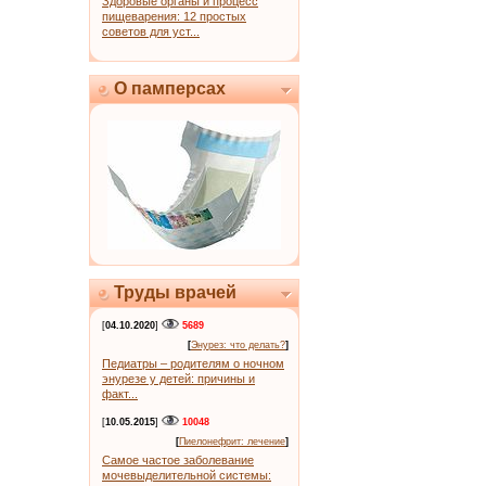
Здоровые органы и процесс
пищеварения: 12 простых
советов для уст...
О памперсах
Труды врачей
[
04.10.2020
]
5689
[
Энурез: что делать?
]
Педиатры – родителям о ночном
энурезе у детей: причины и
факт...
[
10.05.2015
]
10048
[
Пиелонефрит: лечение
]
Самое частое заболевание
мочевыделительной системы: