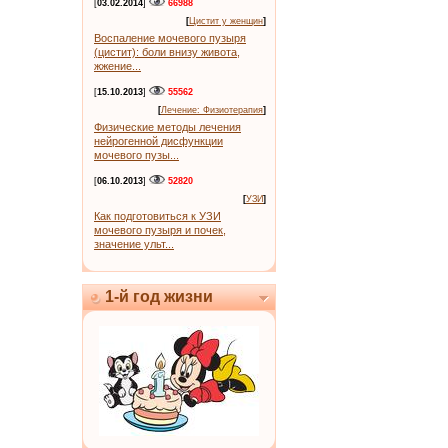
[
03.02.2014
]
66988
[
Цистит у женщин
]
Воспаление мочевого пузыря
(цистит): боли внизу живота,
жжение...
[
15.10.2013
]
55562
[
Лечение: Физиотерапия
]
Физические методы лечения
нейрогенной дисфункции
мочевого пузы...
[
06.10.2013
]
52820
[
УЗИ
]
Как подготовиться к УЗИ
мочевого пузыря и почек,
значение ульт...
1-й год жизни