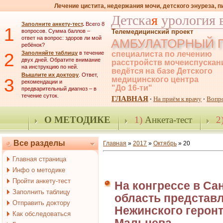
Лечение цистита, недержания мочи, детского энуреза, 
Детска
я
урология 
Заполните анкету-тест
.
Всего 8
1
вопросов. Сумма баллов –
Телемедицинский проект
ответ на вопрос: здоров ли мой
АМБУЛАТОРНЫЙ 
ребёнок?
2
Заполняйте таблицу
в течение
специалиста по лечению
двух дней. Обратите внимание
расстройств мочеиспускан
на инструкцию по ней.
ведётся на базе Детского
Вышлите их доктору
. Ответ,
3
медицинского центра
рекомендации и
"До 16-ти"
предварительный диагноз – в
течение суток.
ГЛАВНАЯ
На приём к врачу
Вопр
·
·
О МЕТОДИКЕ
1)
Анкета-тест
2
Все разделы
Главная
»
2017
»
Октябрь
»
20
Главная страница
Инфо о методике
Пройти анкету-тест
На конгрессе в Са
Заполнить таблицу
область представл
Отправить доктору
Нежинского геронт
Как обследоваться