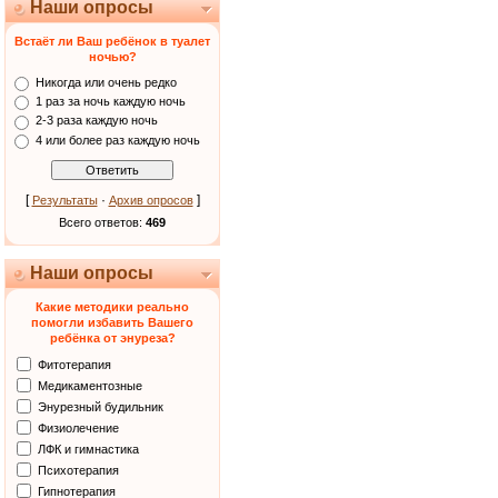
Наши опросы
Встаёт ли Ваш ребёнок в туалет
ночью?
Никогда или очень редко
1 раз за ночь каждую ночь
2-3 раза каждую ночь
4 или более раз каждую ночь
[
·
]
Результаты
Архив опросов
Всего ответов:
469
Наши опросы
Какие методики реально
помогли избавить Вашего
ребёнка от энуреза?
Фитотерапия
Медикаментозные
Энурезный будильник
Физиолечение
ЛФК и гимнастика
Психотерапия
Гипнотерапия