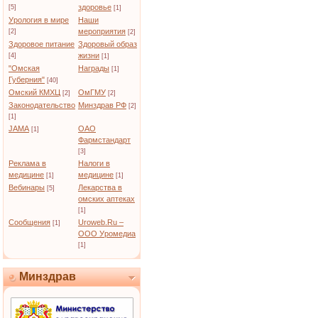
здоровье
[5]
[1]
Урология в мире
Наши
мероприятия
[2]
[2]
Здоровое питание
Здоровый образ
жизни
[4]
[1]
"Омская
Награды
[1]
Губерния"
[40]
Омский КМХЦ
ОмГМУ
[2]
[2]
Законодательство
Минздрав РФ
[2]
[1]
JAMA
ОАО
[1]
Фармстандарт
[3]
Реклама в
Налоги в
медицине
медицине
[1]
[1]
Вебинары
Лекарства в
[5]
омских аптеках
[1]
Сообщения
Uroweb.Ru –
[1]
ООО Уромедиа
[1]
Минздрав