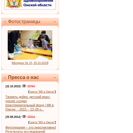
Фотостраницы
[
Интернат № 15, 05.10.2015
]
Пресса о нас
[
22.10.2015
]
10764
[
Газета "МК в Омске"
]
Творить добро: детский врач-
уролог создал
благотворительный фонд / МК в
Омске. - 2015. - 22-28 о...
[
25.08.2014
]
13314
[
Газета "МК в Омске"
]
Фитотерапия – это перспективно!
Результаты исследований