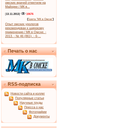
омских врачей отметили на
Майорке / МК в...
[
13.11.2013
]
10676
[
Газета "МК в Омске"
]
Опыт омских урологов
рекомендован к широкому
применению / МК в Омске. -
2013. - № 46 (861). - 6-...
Печать о нас
RSS-подписка
Новости сайта и коллег
Популярные статьи
Научные труды
Пресса о нас
Фотографии
Документы