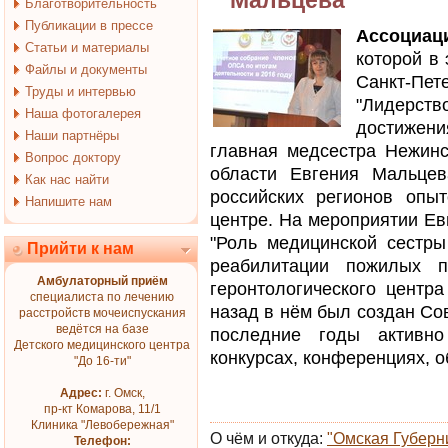
Мальцева
Благотворительность
Публикации в прессе
Ассоциац
Статьи и материалы
которой в 
Файлы и документы
Санкт-Пе
Труды и интервью
"Лидерс
Наша фотогалерея
достижен
Наши партнёры
главная медсестра Нежинс
Вопрос доктору
области Евгения Мальцев
Как нас найти
российских регионов опы
Напишите нам
центре. На мероприятии Е
"Роль медицинской сестр
Прийти к нам
реабилитации пожилых п
Амбулаторный приём
геронтологического центр
специалиста по лечению
назад в нём был создан Сов
расстройств мочеиспускания
ведётся на базе
последние годы активно
Детского медицинского центра
конкурсах, конференциях, 
"До 16-ти"
Адрес:
г. Омск,
пр-кт Комарова, 11/1
Клиника "Левобережная"
О чём и откуда:
"Омская Губерн
Телефон: