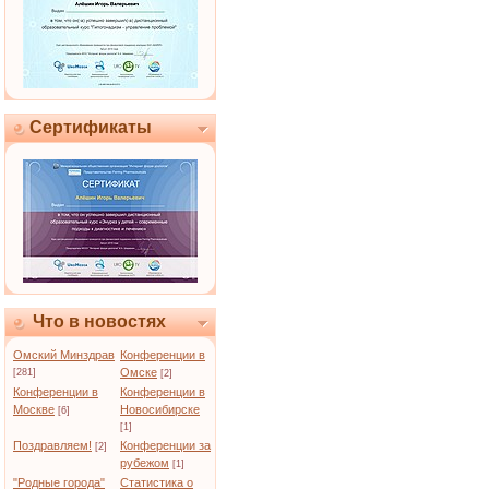
Сертификаты
Что в новостях
Омский Минздрав
Конференции в
Омске
[281]
[2]
Конференции в
Конференции в
Москве
Новосибирске
[6]
[1]
Поздравляем!
Конференции за
[2]
рубежом
[1]
"Родные города"
Статистика о