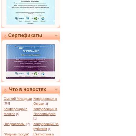
Сертификаты
Что в новостях
Омский Минздрав
Конференции в
Омске
[281]
[2]
Конференции в
Конференции в
Москве
Новосибирске
[6]
[1]
Поздравляем!
Конференции за
[2]
рубежом
[1]
"Родные города"
Статистика о