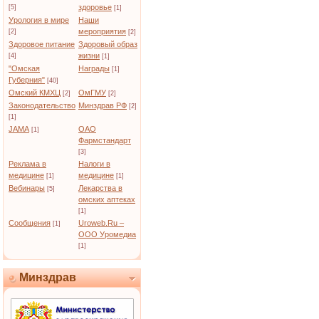
здоровье
[5]
[1]
Урология в мире
Наши
мероприятия
[2]
[2]
Здоровое питание
Здоровый образ
жизни
[4]
[1]
"Омская
Награды
[1]
Губерния"
[40]
Омский КМХЦ
ОмГМУ
[2]
[2]
Законодательство
Минздрав РФ
[2]
[1]
JAMA
ОАО
[1]
Фармстандарт
[3]
Реклама в
Налоги в
медицине
медицине
[1]
[1]
Вебинары
Лекарства в
[5]
омских аптеках
[1]
Сообщения
Uroweb.Ru –
[1]
ООО Уромедиа
[1]
Минздрав