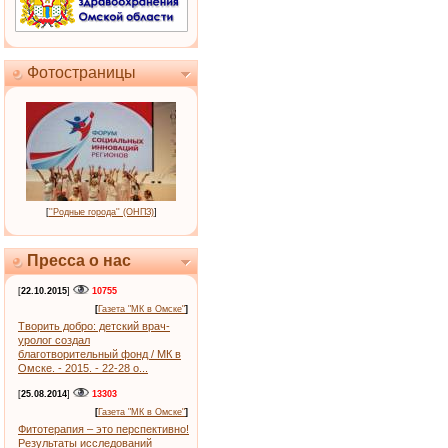
Фотостраницы
[
''Родные города'' (ОНПЗ)
]
Пресса о нас
[
22.10.2015
]
10755
[
Газета "МК в Омске"
]
Творить добро: детский врач-
уролог создал
благотворительный фонд / МК в
Омске. - 2015. - 22-28 о...
[
25.08.2014
]
13303
[
Газета "МК в Омске"
]
Фитотерапия – это перспективно!
Результаты исследований