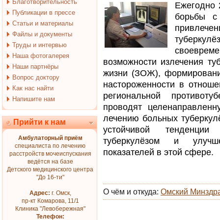
Благотворительность
Ежегодно 
Публикации в прессе
борьбы с
Статьи и материалы
привлечен
Файлы и документы
туберкул
Труды и интервью
своевре
Наша фотогалерея
возможности излечения туб
Наши партнёры
жизни (ЗОЖ), формировани
Вопрос доктору
настороженности в отноше
Как нас найти
региональной противоту
Напишите нам
проводят целенаправленн
лечению больных туберкулё
Прийти к нам
устойчивой тенденции
Амбулаторный приём
туберкулёзом и улучше
специалиста по лечению
показателей в этой сфере.
расстройств мочеиспускания
ведётся на базе
Детского медицинского центра
"До 16-ти"
О чём и откуда:
Омский Минздр
Адрес:
г. Омск,
пр-кт Комарова, 11/1
Клиника "Левобережная"
Телефон: