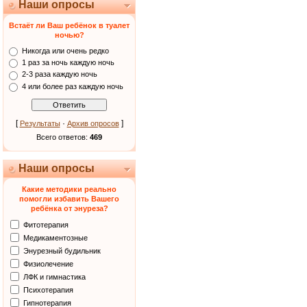
Наши опросы
Встаёт ли Ваш ребёнок в туалет
ночью?
Никогда или очень редко
1 раз за ночь каждую ночь
2-3 раза каждую ночь
4 или более раз каждую ночь
[
·
]
Результаты
Архив опросов
Всего ответов:
469
Наши опросы
Какие методики реально
помогли избавить Вашего
ребёнка от энуреза?
Фитотерапия
Медикаментозные
Энурезный будильник
Физиолечение
ЛФК и гимнастика
Психотерапия
Гипнотерапия