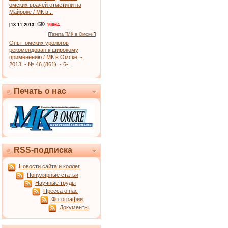
омских врачей отметили на
Майорке / МК в...
[
13.11.2013
]
10664
[
Газета "МК в Омске"
]
Опыт омских урологов
рекомендован к широкому
применению / МК в Омске. -
2013. - № 46 (861). - 6-...
Печать о нас
RSS-подписка
Новости сайта и коллег
Популярные статьи
Научные труды
Пресса о нас
Фотографии
Документы