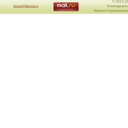
© 2013-2
doctor@disuria.ru
Телемедицинск
Имеются противопоказ