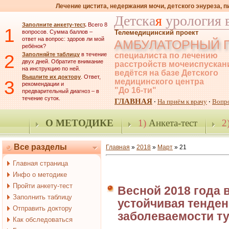
Лечение цистита, недержания мочи, детского энуреза, 
Детска
я
урология 
Заполните анкету-тест
.
Всего 8
1
вопросов. Сумма баллов –
Телемедицинский проект
ответ на вопрос: здоров ли мой
АМБУЛАТОРНЫЙ 
ребёнок?
2
Заполняйте таблицу
в течение
специалиста по лечению
двух дней. Обратите внимание
расстройств мочеиспускан
на инструкцию по ней.
ведётся на базе Детского
Вышлите их доктору
. Ответ,
3
медицинского центра
рекомендации и
"До 16-ти"
предварительный диагноз – в
течение суток.
ГЛАВНАЯ
На приём к врачу
Вопр
·
·
О МЕТОДИКЕ
1)
Анкета-тест
2
Все разделы
Главная
»
2018
»
Март
»
21
Главная страница
Инфо о методике
Пройти анкету-тест
Весной 2018 года 
Заполнить таблицу
устойчивая тенде
Отправить доктору
заболеваемости т
Как обследоваться