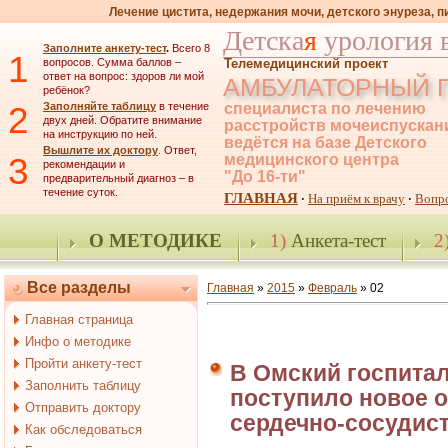
Лечение цистита, недержания мочи, детского энуреза, 
Детска
я
урология 
Заполните анкету-тест
.
Всего 8
1
вопросов. Сумма баллов –
Телемедицинский проект
ответ на вопрос: здоров ли мой
АМБУЛАТОРНЫЙ 
ребёнок?
2
Заполняйте таблицу
в течение
специалиста по лечению
двух дней. Обратите внимание
расстройств мочеиспускан
на инструкцию по ней.
ведётся на базе Детского
Вышлите их доктору
. Ответ,
3
медицинского центра
рекомендации и
"До 16-ти"
предварительный диагноз – в
течение суток.
ГЛАВНАЯ
На приём к врачу
Вопр
·
·
О МЕТОДИКЕ
1)
Анкета-тест
2
Все разделы
Главная
»
2015
»
Февраль
»
02
Главная страница
Инфо о методике
Пройти анкету-тест
В Омский госпитал
Заполнить таблицу
поступило новое 
Отправить доктору
сердечно-сосудис
Как обследоваться