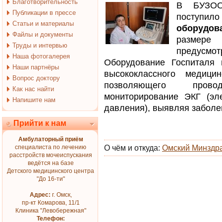
Благотворительность
В БУЗОО
Публикации в прессе
поступил
Статьи и материалы
оборудов
Файлы и документы
размер
Труды и интервью
предусм
Наша фотогалерея
Оборудование Госпиталя 
Наши партнёры
высококлассного медици
Вопрос доктору
позволяющего прово
Как нас найти
мониторирование ЭКГ (эл
Напишите нам
давления), выявляя заболе
Прийти к нам
Амбулаторный приём
специалиста по лечению
О чём и откуда:
Омский Минздр
расстройств мочеиспускания
ведётся на базе
Детского медицинского центра
"До 16-ти"
Адрес:
г. Омск,
пр-кт Комарова, 11/1
Клиника "Левобережная"
Телефон: