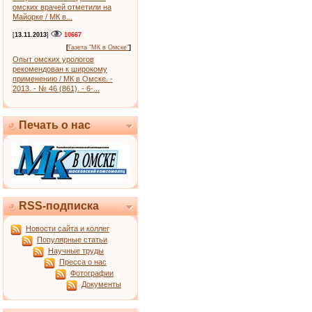
омских врачей отметили на
Майорке / МК в...
[
13.11.2013
]
10667
[
Газета "МК в Омске"
]
Опыт омских урологов
рекомендован к широкому
применению / МК в Омске. -
2013. - № 46 (861). - 6-...
Печать о нас
RSS-подписка
Новости сайта и коллег
Популярные статьи
Научные труды
Пресса о нас
Фотографии
Документы