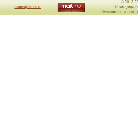
© 2013-2
doctor@disuria.ru
Телемедицинск
Имеются противопоказ