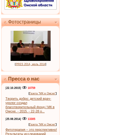
Фотостраницы
[
PRES 2014, июль 2014
]
Пресса о нас
[
22.10.2015
]
10759
[
Газета "МК в Омске"
]
Творить добро: детский врач-
уролог создал
благотворительный фонд / МК в
Омске. - 2015. - 22-28 о...
[
25.08.2014
]
13305
[
Газета "МК в Омске"
]
Фитотерапия – это перспективно!
Результаты исследований