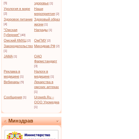
здоровье
[5]
[1]
Урология в мире
Наши
мероприятия
[2]
[2]
Здоровое питание
Здоровый образ
жизни
[4]
[1]
"Омская
Награды
[1]
Губерния"
[40]
Омский КМХЦ
ОмГМУ
[2]
[2]
Законодательство
Минздрав РФ
[2]
[1]
JAMA
ОАО
[1]
Фармстандарт
[3]
Реклама в
Налоги в
медицине
медицине
[1]
[1]
Вебинары
Лекарства в
[5]
омских аптеках
[1]
Сообщения
Uroweb.Ru –
[1]
ООО Уромедиа
[1]
Минздрав