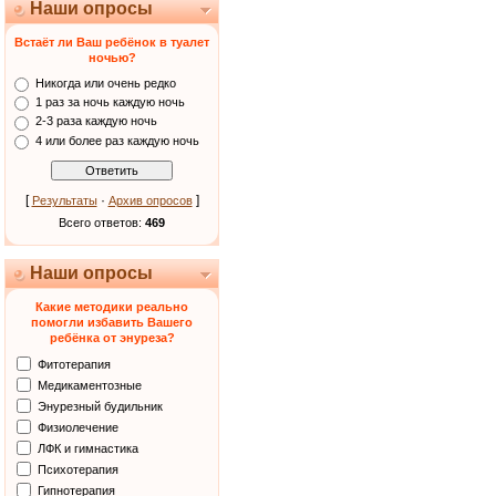
Наши опросы
Встаёт ли Ваш ребёнок в туалет
ночью?
Никогда или очень редко
1 раз за ночь каждую ночь
2-3 раза каждую ночь
4 или более раз каждую ночь
[
·
]
Результаты
Архив опросов
Всего ответов:
469
Наши опросы
Какие методики реально
помогли избавить Вашего
ребёнка от энуреза?
Фитотерапия
Медикаментозные
Энурезный будильник
Физиолечение
ЛФК и гимнастика
Психотерапия
Гипнотерапия