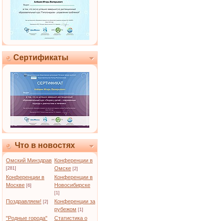
Сертификаты
Что в новостях
Омский Минздрав
Конференции в
Омске
[281]
[2]
Конференции в
Конференции в
Москве
Новосибирске
[6]
[1]
Поздравляем!
Конференции за
[2]
рубежом
[1]
"Родные города"
Статистика о