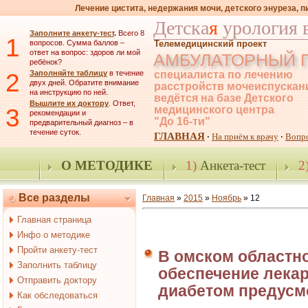
Лечение цистита, недержания мочи, детского энуреза, 
Детска
я
урология 
Заполните анкету-тест
.
Всего 8
1
вопросов. Сумма баллов –
Телемедицинский проект
ответ на вопрос: здоров ли мой
АМБУЛАТОРНЫЙ 
ребёнок?
2
Заполняйте таблицу
в течение
специалиста по лечению
двух дней. Обратите внимание
расстройств мочеиспускан
на инструкцию по ней.
ведётся на базе Детского
Вышлите их доктору
. Ответ,
3
медицинского центра
рекомендации и
"До 16-ти"
предварительный диагноз – в
течение суток.
ГЛАВНАЯ
На приём к врачу
Вопр
·
·
О МЕТОДИКЕ
1)
Анкета-тест
2
Все разделы
Главная
»
2015
»
Ноябрь
»
12
Главная страница
Инфо о методике
Пройти анкету-тест
В омском областно
Заполнить таблицу
обеспечение лека
Отправить доктору
диабетом предусмо
Как обследоваться