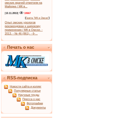
омских врачей отметили на
Майорке / МК в...
[
13.11.2013
]
10667
[
Газета "МК в Омске"
]
Опыт омских урологов
рекомендован к широкому
применению / МК в Омске. -
2013. - № 46 (861). - 6-...
Печать о нас
RSS-подписка
Новости сайта и коллег
Популярные статьи
Научные труды
Пресса о нас
Фотографии
Документы