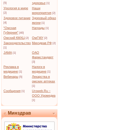
здоровье
[5]
[1]
Урология в мире
Наши
мероприятия
[2]
[2]
Здоровое питание
Здоровый образ
жизни
[4]
[1]
"Омская
Награды
[1]
Губерния"
[40]
Омский КМХЦ
ОмГМУ
[2]
[2]
Законодательство
Минздрав РФ
[2]
[1]
JAMA
ОАО
[1]
Фармстандарт
[3]
Реклама в
Налоги в
медицине
медицине
[1]
[1]
Вебинары
Лекарства в
[5]
омских аптеках
[1]
Сообщения
Uroweb.Ru –
[1]
ООО Уромедиа
[1]
Минздрав