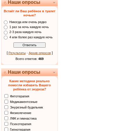
Наши опросы
Встаёт ли Ваш ребёнок в туалет
ночью?
Никогда или очень редко
1 раз за ночь каждую ночь
2-3 раза каждую ночь
4 или более раз каждую ночь
[
·
]
Результаты
Архив опросов
Всего ответов:
469
Наши опросы
Какие методики реально
помогли избавить Вашего
ребёнка от энуреза?
Фитотерапия
Медикаментозные
Энурезный будильник
Физиолечение
ЛФК и гимнастика
Психотерапия
Гипнотерапия