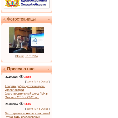
Фотостраницы
[
Москва, 21.11.2014
]
Пресса о нас
[
22.10.2015
]
10758
[
Газета "МК в Омске"
]
Творить добро: детский врач-
уролог создал
благотворительный фонд / МК в
Омске. - 2015. - 22-28 о...
[
25.08.2014
]
13305
[
Газета "МК в Омске"
]
Фитотерапия – это перспективно!
Результаты исследований