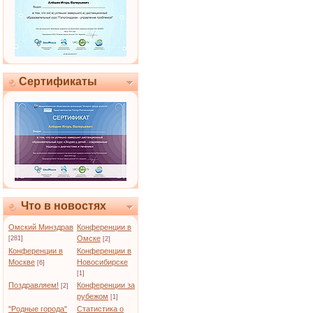
Сертификаты
Что в новостях
Омский Минздрав
Конференции в
Омске
[281]
[2]
Конференции в
Конференции в
Москве
Новосибирске
[6]
[1]
Поздравляем!
Конференции за
[2]
рубежом
[1]
"Родные города"
Статистика о