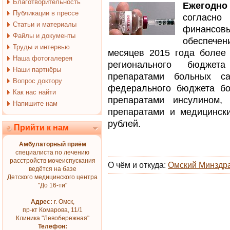
Благотворительность
Ежегодн
Публикации в прессе
согласно
Статьи и материалы
финансо
Файлы и документы
обеспече
Труды и интервью
месяцев 2015 года более 
Наша фотогалерея
регионального бюджет
Наши партнёры
препаратами больных с
Вопрос доктору
федерального бюджета бо
Как нас найти
препаратами инсулином,
Напишите нам
препаратами и медицинск
рублей.
Прийти к нам
Амбулаторный приём
специалиста по лечению
расстройств мочеиспускания
О чём и откуда:
Омский Минздр
ведётся на базе
Детского медицинского центра
"До 16-ти"
Адрес:
г. Омск,
пр-кт Комарова, 11/1
Клиника "Левобережная"
Телефон: