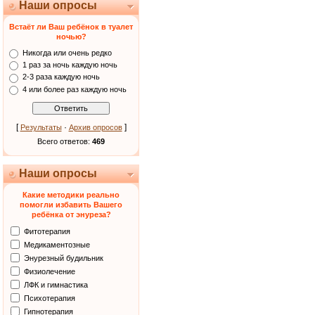
Наши опросы
Встаёт ли Ваш ребёнок в туалет
ночью?
Никогда или очень редко
1 раз за ночь каждую ночь
2-3 раза каждую ночь
4 или более раз каждую ночь
[
·
]
Результаты
Архив опросов
Всего ответов:
469
Наши опросы
Какие методики реально
помогли избавить Вашего
ребёнка от энуреза?
Фитотерапия
Медикаментозные
Энурезный будильник
Физиолечение
ЛФК и гимнастика
Психотерапия
Гипнотерапия