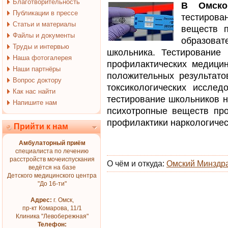
Благотворительность
В Омско
Публикации в прессе
тестиров
Статьи и материалы
веществ 
Файлы и документы
образова
Труды и интервью
школьника. Тестирование
Наша фотогалерея
профилактических медицин
Наши партнёры
положительных результато
Вопрос доктору
токсикологических иссле
Как нас найти
тестирование школьников н
Напишите нам
психотропные веществ пр
профилактики наркологичес
Прийти к нам
Амбулаторный приём
специалиста по лечению
расстройств мочеиспускания
О чём и откуда:
Омский Минздр
ведётся на базе
Детского медицинского центра
"До 16-ти"
Адрес:
г. Омск,
пр-кт Комарова, 11/1
Клиника "Левобережная"
Телефон: