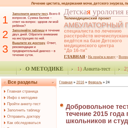
Лечение цистита, недержания мочи, детского энуреза, 
Детска
я
урология 
Заполните анкету-тест
.
Всего 8
1
вопросов. Сумма баллов –
Телемедицинский проект
ответ на вопрос: здоров ли мой
АМБУЛАТОРНЫЙ 
ребёнок?
2
Заполняйте таблицу
в течение
специалиста по лечению
двух дней. Обратите внимание
расстройств мочеиспускан
на инструкцию по ней.
ведётся на базе Детского
Вышлите их доктору
. Ответ,
3
медицинского центра
рекомендации и
"До 16-ти"
предварительный диагноз – в
течение суток.
ГЛАВНАЯ
На приём к врачу
Вопр
·
·
О МЕТОДИКЕ
1)
Анкета-тест
2
Все разделы
Главная
»
2016
»
Февраль
»
24
Главная страница
Инфо о методике
Пройти анкету-тест
Добровольное тест
Заполнить таблицу
течение 2015 года
Отправить доктору
школьников и студ
Как обследоваться