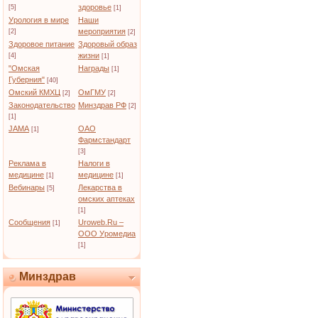
здоровье
[5]
[1]
Урология в мире
Наши
мероприятия
[2]
[2]
Здоровое питание
Здоровый образ
жизни
[4]
[1]
"Омская
Награды
[1]
Губерния"
[40]
Омский КМХЦ
ОмГМУ
[2]
[2]
Законодательство
Минздрав РФ
[2]
[1]
JAMA
ОАО
[1]
Фармстандарт
[3]
Реклама в
Налоги в
медицине
медицине
[1]
[1]
Вебинары
Лекарства в
[5]
омских аптеках
[1]
Сообщения
Uroweb.Ru –
[1]
ООО Уромедиа
[1]
Минздрав