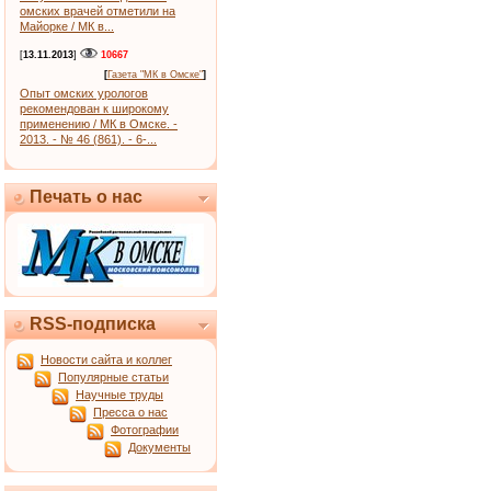
омских врачей отметили на
Майорке / МК в...
[
13.11.2013
]
10667
[
Газета "МК в Омске"
]
Опыт омских урологов
рекомендован к широкому
применению / МК в Омске. -
2013. - № 46 (861). - 6-...
Печать о нас
RSS-подписка
Новости сайта и коллег
Популярные статьи
Научные труды
Пресса о нас
Фотографии
Документы