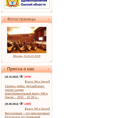
Фотостраницы
[
Москва, 22-24.10.2013
]
Пресса о нас
[
22.10.2015
]
10759
[
Газета "МК в Омске"
]
Творить добро: детский врач-
уролог создал
благотворительный фонд / МК в
Омске. - 2015. - 22-28 о...
[
25.08.2014
]
13305
[
Газета "МК в Омске"
]
Фитотерапия – это перспективно!
Результаты исследований