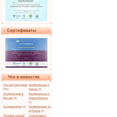
Сертификаты
Что в новостях
Омский Минздрав
Конференции в
Омске
[281]
[2]
Конференции в
Конференции в
Москве
Новосибирске
[6]
[1]
Поздравляем!
Конференции за
[2]
рубежом
[1]
"Родные города"
Статистика о