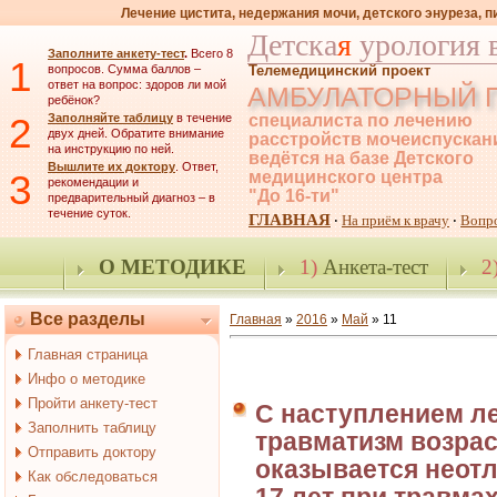
Лечение цистита, недержания мочи, детского энуреза, 
Детска
я
урология 
Заполните анкету-тест
.
Всего 8
1
вопросов. Сумма баллов –
Телемедицинский проект
ответ на вопрос: здоров ли мой
АМБУЛАТОРНЫЙ 
ребёнок?
2
Заполняйте таблицу
в течение
специалиста по лечению
двух дней. Обратите внимание
расстройств мочеиспускан
на инструкцию по ней.
ведётся на базе Детского
Вышлите их доктору
. Ответ,
3
медицинского центра
рекомендации и
"До 16-ти"
предварительный диагноз – в
течение суток.
ГЛАВНАЯ
На приём к врачу
Вопр
·
·
О МЕТОДИКЕ
1)
Анкета-тест
2
Все разделы
Главная
»
2016
»
Май
»
11
Главная страница
Инфо о методике
Пройти анкету-тест
С наступлением л
Заполнить таблицу
травматизм возрас
Отправить доктору
оказывается неот
Как обследоваться