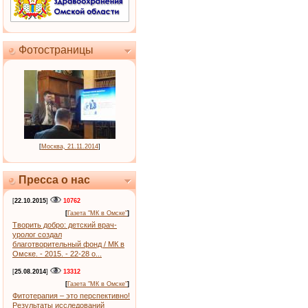
Фотостраницы
[
Москва, 21.11.2014
]
Пресса о нас
[
22.10.2015
]
10762
[
Газета "МК в Омске"
]
Творить добро: детский врач-
уролог создал
благотворительный фонд / МК в
Омске. - 2015. - 22-28 о...
[
25.08.2014
]
13312
[
Газета "МК в Омске"
]
Фитотерапия – это перспективно!
Результаты исследований