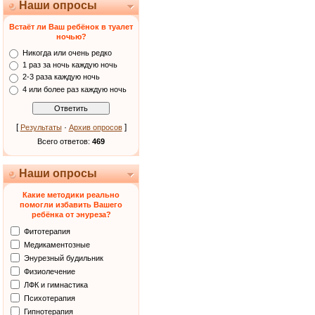
Наши опросы
Встаёт ли Ваш ребёнок в туалет
ночью?
Никогда или очень редко
1 раз за ночь каждую ночь
2-3 раза каждую ночь
4 или более раз каждую ночь
[
·
]
Результаты
Архив опросов
Всего ответов:
469
Наши опросы
Какие методики реально
помогли избавить Вашего
ребёнка от энуреза?
Фитотерапия
Медикаментозные
Энурезный будильник
Физиолечение
ЛФК и гимнастика
Психотерапия
Гипнотерапия