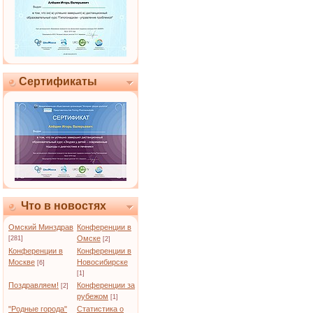
Сертификаты
Что в новостях
Омский Минздрав
Конференции в
Омске
[281]
[2]
Конференции в
Конференции в
Москве
Новосибирске
[6]
[1]
Поздравляем!
Конференции за
[2]
рубежом
[1]
"Родные города"
Статистика о