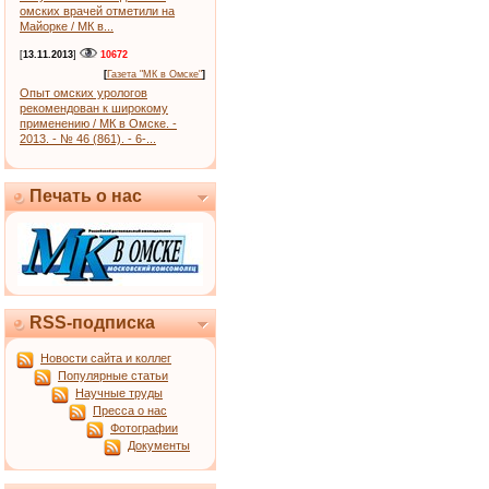
омских врачей отметили на
Майорке / МК в...
[
13.11.2013
]
10672
[
Газета "МК в Омске"
]
Опыт омских урологов
рекомендован к широкому
применению / МК в Омске. -
2013. - № 46 (861). - 6-...
Печать о нас
RSS-подписка
Новости сайта и коллег
Популярные статьи
Научные труды
Пресса о нас
Фотографии
Документы