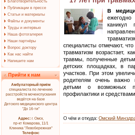
17 лет при травма
Благотворительность
Публикации в прессе
В медици
Статьи и материалы
ежегодно
Файлы и документы
каникул 
Труды и интервью
направл
Наша фотогалерея
травмат
Наши партнёры
специалисты отмечают, что
Вопрос доктору
травматизм возрастает, ка
Как нас найти
травмы, полученные детьм
Напишите нам
детских площадках, в па
участков. При этом увелич
Прийти к нам
родителям очень важно 
Амбулаторный приём
детьми о возможных по
специалиста по лечению
профилактики и средствами
расстройств мочеиспускания
ведётся на базе
Детского медицинского центра
"До 16-ти"
О чём и откуда:
Омский Минздр
Адрес:
г. Омск,
пр-кт Комарова, 11/1
Клиника "Левобережная"
Телефон: