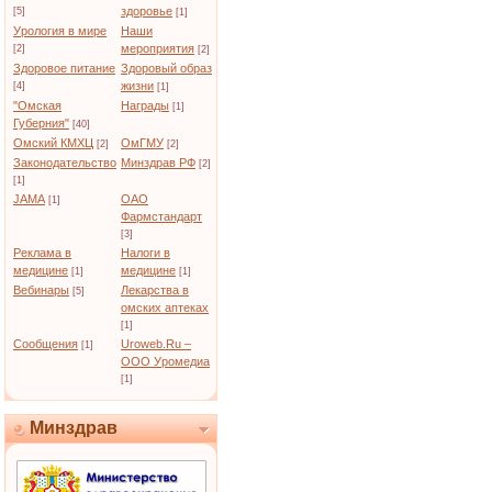
здоровье
[5]
[1]
Урология в мире
Наши
мероприятия
[2]
[2]
Здоровое питание
Здоровый образ
жизни
[4]
[1]
"Омская
Награды
[1]
Губерния"
[40]
Омский КМХЦ
ОмГМУ
[2]
[2]
Законодательство
Минздрав РФ
[2]
[1]
JAMA
ОАО
[1]
Фармстандарт
[3]
Реклама в
Налоги в
медицине
медицине
[1]
[1]
Вебинары
Лекарства в
[5]
омских аптеках
[1]
Сообщения
Uroweb.Ru –
[1]
ООО Уромедиа
[1]
Минздрав