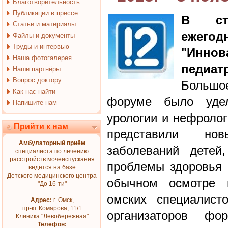
Благотворительность
Публикации в прессе
В сто
Статьи и материалы
ежегод
Файлы и документы
Труды и интервью
"Инно
Наша фотогалерея
педиат
Наши партнёры
Вопрос доктору
Большо
Как нас найти
форуме было удел
Напишите нам
урологии и нефролог
Прийти к нам
представили но
Амбулаторный приём
заболеваний детей
специалиста по лечению
расстройств мочеиспускания
проблемы здоровья 
ведётся на базе
Детского медицинского центра
обычном осмотре в
"До 16-ти"
омских специалист
Адрес:
г. Омск,
пр-кт Комарова, 11/1
организаторов ф
Клиника "Левобережная"
Телефон: