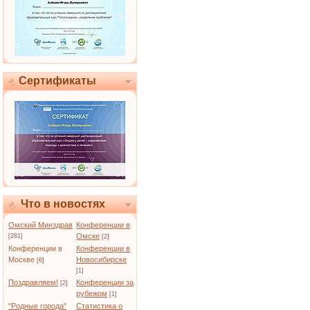
Сертификаты
Что в новостях
Омский Минздрав
Конференции в
Омске
[281]
[2]
Конференции в
Конференции в
Москве
Новосибирске
[6]
[1]
Поздравляем!
Конференции за
[2]
рубежом
[1]
"Родные города"
Статистика о