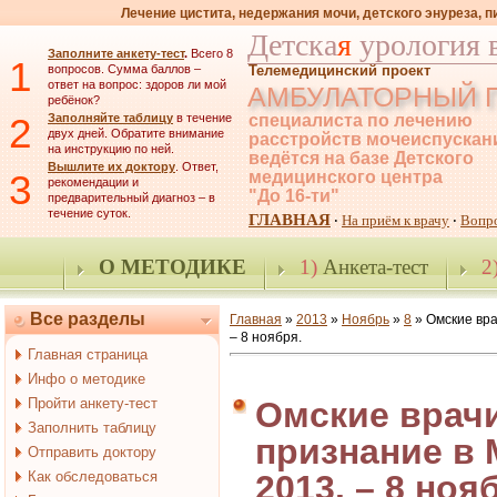
Лечение цистита, недержания мочи, детского энуреза, 
Детска
я
урология 
Заполните анкету-тест
.
Всего 8
1
вопросов. Сумма баллов –
Телемедицинский проект
ответ на вопрос: здоров ли мой
АМБУЛАТОРНЫЙ 
ребёнок?
2
Заполняйте таблицу
в течение
специалиста по лечению
двух дней. Обратите внимание
расстройств мочеиспускан
на инструкцию по ней.
ведётся на базе Детского
Вышлите их доктору
. Ответ,
3
медицинского центра
рекомендации и
"До 16-ти"
предварительный диагноз – в
течение суток.
ГЛАВНАЯ
На приём к врачу
Вопр
·
·
О МЕТОДИКЕ
1)
Анкета-тест
2
Все разделы
Главная
»
2013
»
Ноябрь
»
8
» Омские вра
– 8 ноября.
Главная страница
Инфо о методике
Пройти анкету-тест
Омские врач
Заполнить таблицу
признание в М
Отправить доктору
Как обследоваться
2013. – 8 ноя