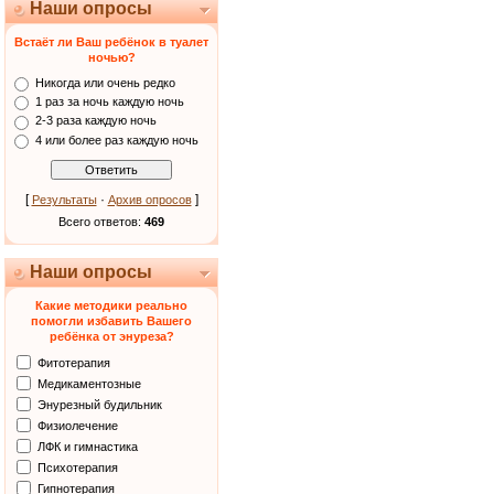
Наши опросы
Встаёт ли Ваш ребёнок в туалет
ночью?
Никогда или очень редко
1 раз за ночь каждую ночь
2-3 раза каждую ночь
4 или более раз каждую ночь
[
·
]
Результаты
Архив опросов
Всего ответов:
469
Наши опросы
Какие методики реально
помогли избавить Вашего
ребёнка от энуреза?
Фитотерапия
Медикаментозные
Энурезный будильник
Физиолечение
ЛФК и гимнастика
Психотерапия
Гипнотерапия