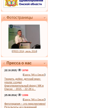
Фотостраницы
[
PRES 2014, июль 2014
]
Пресса о нас
[
22.10.2015
]
10760
[
Газета "МК в Омске"
]
Творить добро: детский врач-
уролог создал
благотворительный фонд / МК в
Омске. - 2015. - 22-28 о...
[
25.08.2014
]
13306
[
Газета "МК в Омске"
]
Фитотерапия – это перспективно!
Результаты исследований