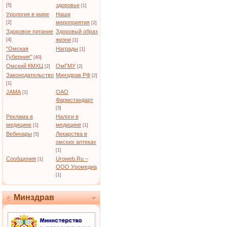
здоровье
[5]
[1]
Урология в мире
Наши
мероприятия
[2]
[2]
Здоровое питание
Здоровый образ
жизни
[4]
[1]
"Омская
Награды
[1]
Губерния"
[40]
Омский КМХЦ
ОмГМУ
[2]
[2]
Законодательство
Минздрав РФ
[2]
[1]
JAMA
ОАО
[1]
Фармстандарт
[3]
Реклама в
Налоги в
медицине
медицине
[1]
[1]
Вебинары
Лекарства в
[5]
омских аптеках
[1]
Сообщения
Uroweb.Ru –
[1]
ООО Уромедиа
[1]
Минздрав