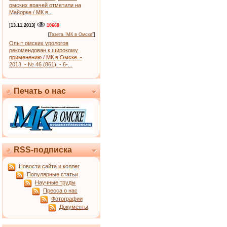
омских врачей отметили на
Майорке / МК в...
[
13.11.2013
]
10668
[
Газета "МК в Омске"
]
Опыт омских урологов
рекомендован к широкому
применению / МК в Омске. -
2013. - № 46 (861). - 6-...
Печать о нас
RSS-подписка
Новости сайта и коллег
Популярные статьи
Научные труды
Пресса о нас
Фотографии
Документы