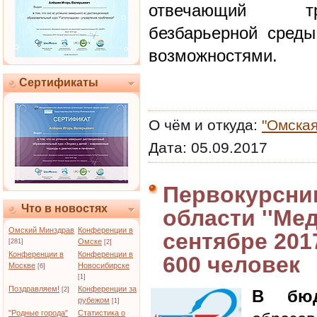
отвечающий тр
безбарьерной сред
возможностями.
Сертификаты
О чём и откуда:
"Омская
Дата:
05.09.2017
Первокурсни
Что в новостях
области ''Ме
Омский Минздрав
Конференции в
сентябре 201
Омске
[281]
[2]
Конференции в
Конференции в
600 человек
Москве
Новосибирске
[6]
[1]
Поздравляем!
Конференции за
[2]
В бюд
рубежом
[1]
"Родные города"
Статистика о