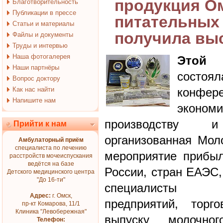
продукция О
Благотворительность
Публикации в прессе
питательных
Статьи и материалы
получила вы
Файлы и документы
Труды и интервью
Наша фотогалерея
Этой 
Наши партнёры
сост
Вопрос доктору
Как нас найти
конф
Напишите нам
эконом
производству 
Прийти к нам
организованная Мол
Амбулаторный приём
специалиста по лечению
мероприятие прибыл
расстройств мочеиспускания
ведётся на базе
России, стран ЕАЭС,
Детского медицинского центра
"До 16-ти"
специалисты м
Адрес:
г. Омск,
предприятий, торг
пр-кт Комарова, 11/1
Клиника "Левобережная"
выпуску молочно
Телефон: