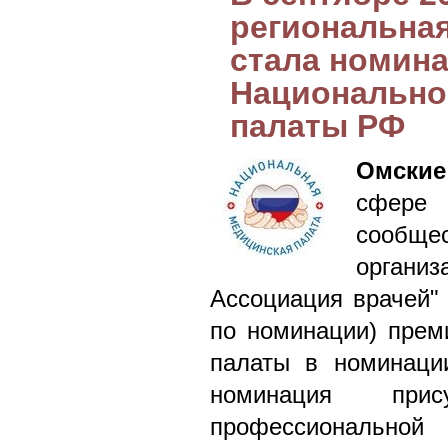
региональна
стала номин
Национально
палаты РФ
Омские
сфере
сообщес
органи
Ассоциация врачей" 
по номинации) прем
палаты в номинаци
номинация прису
профессиональной