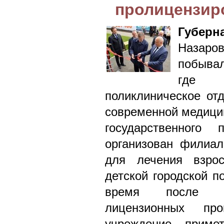
пролицензир
Губерн
Назаро
побывал
где н
поликлиническое от
современной медицин
государственного 
организован филиа
для лечения взро
детской городской 
время после пр
лицензионных пр
учреждение приме