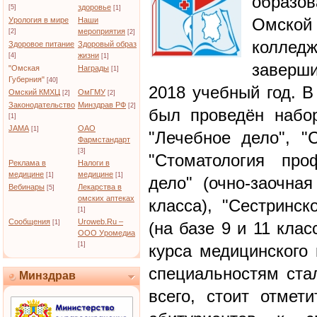
образо
здоровье
[5]
[1]
Омско
Урология в мире
Наши
мероприятия
[2]
[2]
колле
Здоровое питание
Здоровый образ
жизни
[4]
[1]
заверши
"Омская
Награды
[1]
Губерния"
[40]
2018 учебный год. В
Омский КМХЦ
ОмГМУ
[2]
[2]
Законодательство
Минздрав РФ
[2]
был проведён набо
[1]
JAMA
ОАО
[1]
"Лечебное дело", "С
Фармстандарт
[3]
"Стоматология проф
Реклама в
Налоги в
медицине
медицине
[1]
[1]
дело" (очно-заочна
Вебинары
Лекарства в
[5]
омских аптеках
класса), "Сестринск
[1]
Сообщения
Uroweb.Ru –
[1]
(на базе 9 и 11 клас
ООО Уромедиа
[1]
курса медицинского 
специальностям ста
Минздрав
всего, стоит отмет