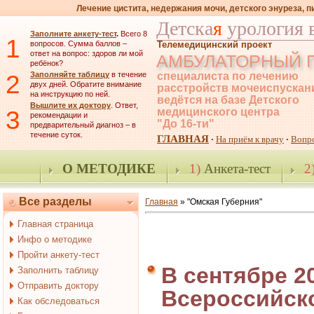
Лечение цистита, недержания мочи, детского энуреза, 
Детска
я
урология 
Заполните анкету-тест
.
Всего 8
1
вопросов. Сумма баллов –
Телемедицинский проект
ответ на вопрос: здоров ли мой
АМБУЛАТОРНЫЙ 
ребёнок?
2
Заполняйте таблицу
в течение
специалиста по лечению
двух дней. Обратите внимание
расстройств мочеиспускан
на инструкцию по ней.
ведётся на базе Детского
Вышлите их доктору
. Ответ,
3
медицинского центра
рекомендации и
"До 16-ти"
предварительный диагноз – в
течение суток.
ГЛАВНАЯ
На приём к врачу
Вопр
·
·
О МЕТОДИКЕ
1)
Анкета-тест
2
Все разделы
Главная
»
"Омская Губерния"
Главная страница
Инфо о методике
Пройти анкету-тест
В сентябре 2
Заполнить таблицу
Отправить доктору
Всероссийск
Как обследоваться