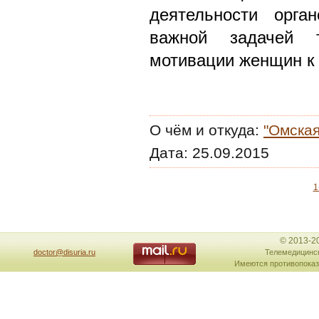
деятельности орга
важной задачей 
мотивации женщин к
О чём и откуда:
"Омская
Дата:
25.09.2015
1
© 2013-2
doctor@disuria.ru
Телемедицинск
Имеются противопоказ