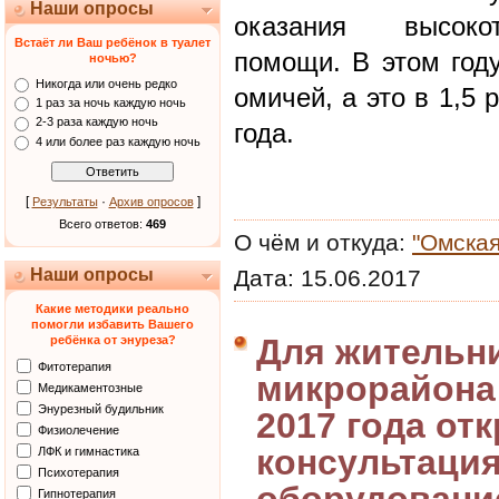
Наши опросы
оказания высокот
Встаёт ли Ваш ребёнок в туалет
помощи. В этом году
ночью?
Никогда или очень редко
омичей, а это в 1,5
1 раз за ночь каждую ночь
2-3 раза каждую ночь
года.
4 или более раз каждую ночь
[
·
]
Результаты
Архив опросов
Всего ответов:
469
О чём и откуда:
"Омская
Наши опросы
Дата:
15.06.2017
Какие методики реально
помогли избавить Вашего
Для жительн
ребёнка от энуреза?
Фитотерапия
микрорайона 
Медикаментозные
Энурезный будильник
2017 года от
Физиолечение
консультаци
ЛФК и гимнастика
Психотерапия
Гипнотерапия