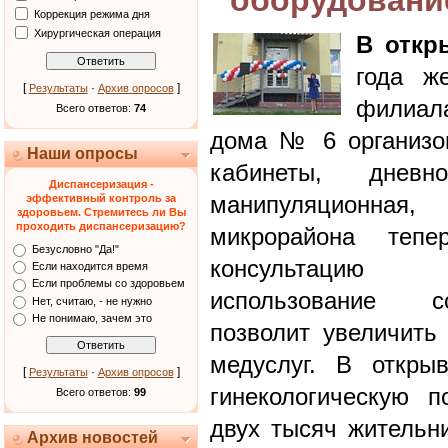
оборудовани
Коррекция режима дня
Хирургическая операция
В откр
года ж
[
·
]
Результаты
Архив опросов
филиал
Всего ответов:
74
дома № 6 организо
Наши опросы
кабинеты, днев
Диспансеризация -
манипуляционная,
эффективный контроль за
здоровьем. Стремитесь ли Вы
проходить диспансеризацию?
микрорайона тепе
Безусловно "Да!"
консультацию в
Если находится время
Если проблемы со здоровьем
использование с
Нет, считаю, - не нужно
Не понимаю, зачем это
позволит увеличить
медуслуг. В откры
[
·
]
Результаты
Архив опросов
гинекологическую 
Всего ответов:
99
двух тысяч жительн
Архив новостей