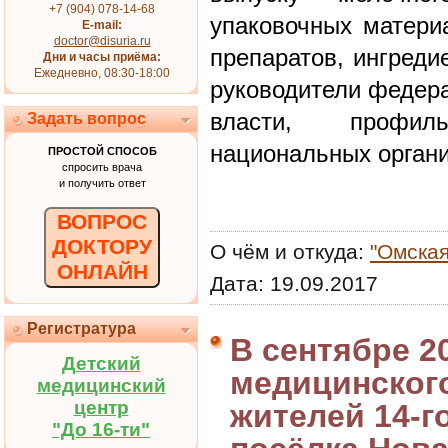
+7 (904) 078-14-68
упаковочных материа
E-mail:
doctor@disuria.ru
препаратов, ингреди
Дни и часы приёма:
Ежедневно, 08:30-18:00
руководители федера
власти, профи
Задать вопрос
национальных органи
ПРОСТОЙ СПОСОБ
спросить врача
и получить ответ
ВОПРОС
ДОКТОРУ
О чём и откуда:
"Омская
ОНЛАЙН
Дата:
19.09.2017
Регистратура
В сентябре 2
Детский
медицинског
медицинский
центр
жителей 14-г
"До 16-ти"