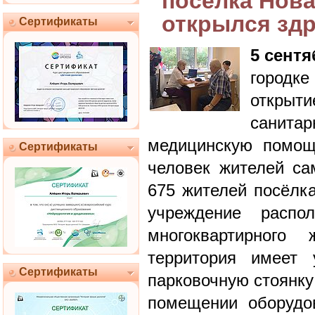
посёлка Нова
открылся зд
Сертификаты
5 сентя
городк
откры
санит
медицинскую помощ
Сертификаты
человек жителей сам
675 жителей посёлк
учреждение распо
многоквартирного
территория имеет 
Сертификаты
парковочную стоянку
помещении оборудо