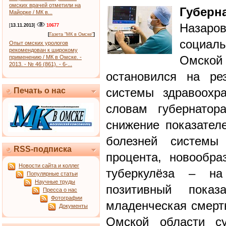
омских врачей отметили на
Губерн
Майорке / МК в...
Назаро
[
13.11.2013
]
10677
[
Газета "МК в Омске"
]
социал
Опыт омских урологов
рекомендован к широкому
Омско
применению / МК в Омске. -
2013. - № 46 (861). - 6-...
остановился на ре
системы здравоохр
Печать о нас
словам губернатор
снижение показателе
болезней системы
RSS-подписка
процента, новообра
Новости сайта и коллег
туберкулёза – н
Популярные статьи
Научные труды
позитивный показ
Пресса о нас
Фотографии
младенческая смертн
Документы
Омской области с