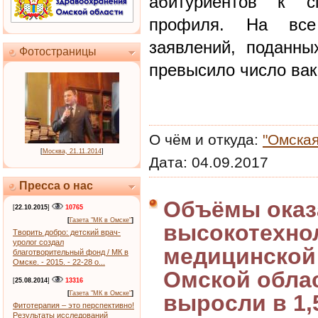
абитуриентов к сп
профиля. На все 
заявлений, поданны
Фотостраницы
превысило число вак
О чём и откуда:
"Омская
[
Москва, 21.11.2014
]
Дата:
04.09.2017
Пресса о нас
Объёмы оказ
[
22.10.2015
]
10765
[
Газета "МК в Омске"
]
высокотехно
Творить добро: детский врач-
уролог создал
медицинской
благотворительный фонд / МК в
Омске. - 2015. - 22-28 о...
Омской облас
[
25.08.2014
]
13316
[
Газета "МК в Омске"
]
выросли в 1,
Фитотерапия – это перспективно!
Результаты исследований