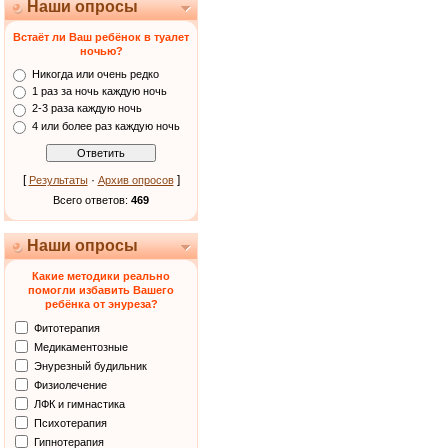
Наши опросы
Встаёт ли Ваш ребёнок в туалет
ночью?
Никогда или очень редко
1 раз за ночь каждую ночь
2-3 раза каждую ночь
4 или более раз каждую ночь
[
·
]
Результаты
Архив опросов
Всего ответов:
469
Наши опросы
Какие методики реально
помогли избавить Вашего
ребёнка от энуреза?
Фитотерапия
Медикаментозные
Энурезный будильник
Физиолечение
ЛФК и гимнастика
Психотерапия
Гипнотерапия