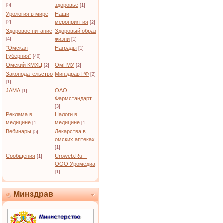
здоровье
[5]
[1]
Урология в мире
Наши
мероприятия
[2]
[2]
Здоровое питание
Здоровый образ
жизни
[4]
[1]
"Омская
Награды
[1]
Губерния"
[40]
Омский КМХЦ
ОмГМУ
[2]
[2]
Законодательство
Минздрав РФ
[2]
[1]
JAMA
ОАО
[1]
Фармстандарт
[3]
Реклама в
Налоги в
медицине
медицине
[1]
[1]
Вебинары
Лекарства в
[5]
омских аптеках
[1]
Сообщения
Uroweb.Ru –
[1]
ООО Уромедиа
[1]
Минздрав