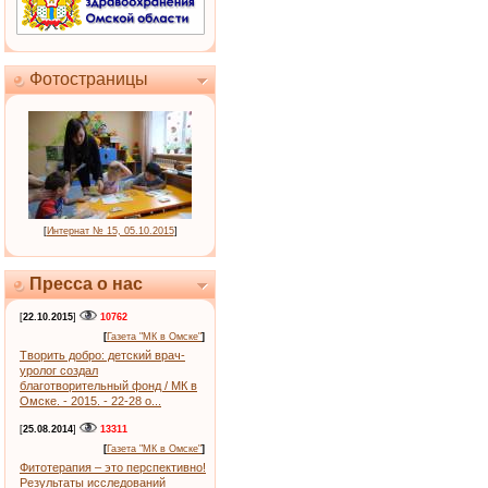
Фотостраницы
[
Интернат № 15, 05.10.2015
]
Пресса о нас
[
22.10.2015
]
10762
[
Газета "МК в Омске"
]
Творить добро: детский врач-
уролог создал
благотворительный фонд / МК в
Омске. - 2015. - 22-28 о...
[
25.08.2014
]
13311
[
Газета "МК в Омске"
]
Фитотерапия – это перспективно!
Результаты исследований