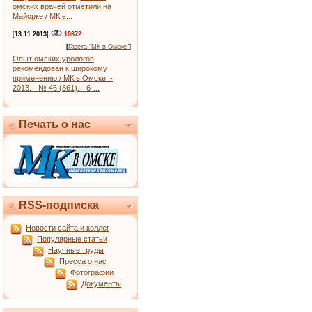
омских врачей отметили на
Майорке / МК в...
[
13.11.2013
]
10672
[
Газета "МК в Омске"
]
Опыт омских урологов
рекомендован к широкому
применению / МК в Омске. -
2013. - № 46 (861). - 6-...
Печать о нас
RSS-подписка
Новости сайта и коллег
Популярные статьи
Научные труды
Пресса о нас
Фотографии
Документы