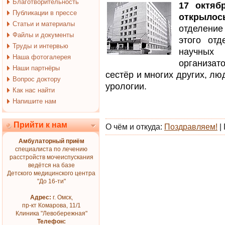
Благотворительность
17 октяб
Публикации в прессе
открыл
Статьи и материалы
отделение
Файлы и документы
этого от
Труды и интервью
научных 
Наша фотогалерея
организа
Наши партнёры
сестёр и многих других, л
Вопрос доктору
урологии.
Как нас найти
Напишите нам
Прийти к нам
О чём и откуда:
Поздравляем!
|
Амбулаторный приём
специалиста по лечению
расстройств мочеиспускания
ведётся на базе
Детского медицинского центра
"До 16-ти"
Адрес:
г. Омск,
пр-кт Комарова, 11/1
Клиника "Левобережная"
Телефон: