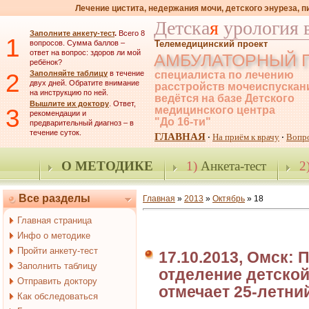
Лечение цистита, недержания мочи, детского энуреза, 
Детска
я
урология 
Заполните анкету-тест
.
Всего 8
1
вопросов. Сумма баллов –
Телемедицинский проект
ответ на вопрос: здоров ли мой
АМБУЛАТОРНЫЙ 
ребёнок?
2
Заполняйте таблицу
в течение
специалиста по лечению
двух дней. Обратите внимание
расстройств мочеиспускан
на инструкцию по ней.
ведётся на базе Детского
Вышлите их доктору
. Ответ,
3
медицинского центра
рекомендации и
"До 16-ти"
предварительный диагноз – в
течение суток.
ГЛАВНАЯ
На приём к врачу
Вопр
·
·
О МЕТОДИКЕ
1)
Анкета-тест
2
Все разделы
Главная
»
2013
»
Октябрь
»
18
Главная страница
Инфо о методике
Пройти анкету-тест
17.10.2013, Омск:
Заполнить таблицу
отделение детской
Отправить доктору
отмечает 25-летни
Как обследоваться