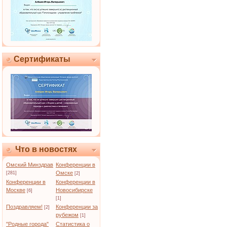
Сертификаты
Что в новостях
Омский Минздрав
Конференции в
Омске
[281]
[2]
Конференции в
Конференции в
Москве
Новосибирске
[6]
[1]
Поздравляем!
Конференции за
[2]
рубежом
[1]
"Родные города"
Статистика о