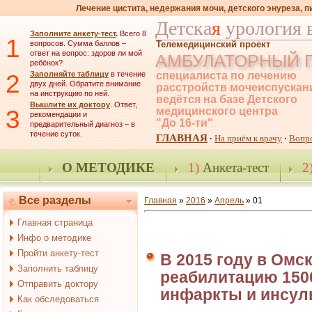
Лечение цистита, недержания мочи, детского энуреза, 
Детска
я
урология 
Заполните анкету-тест
.
Всего 8
1
вопросов. Сумма баллов –
Телемедицинский проект
ответ на вопрос: здоров ли мой
АМБУЛАТОРНЫЙ 
ребёнок?
2
Заполняйте таблицу
в течение
специалиста по лечению
двух дней. Обратите внимание
расстройств мочеиспускан
на инструкцию по ней.
ведётся на базе Детского
Вышлите их доктору
. Ответ,
3
медицинского центра
рекомендации и
"До 16-ти"
предварительный диагноз – в
течение суток.
ГЛАВНАЯ
На приём к врачу
Вопр
·
·
О МЕТОДИКЕ
1)
Анкета-тест
2
Все разделы
Главная
»
2016
»
Апрель
»
01
Главная страница
Инфо о методике
Пройти анкету-тест
В 2015 году в Омс
Заполнить таблицу
реабилитацию 150
Отправить доктору
инфаркты и инсул
Как обследоваться