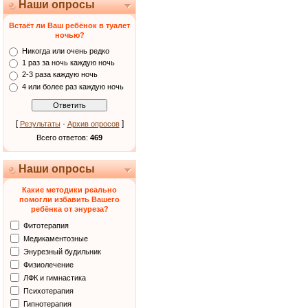
Наши опросы
Встаёт ли Ваш ребёнок в туалет
ночью?
Никогда или очень редко
1 раз за ночь каждую ночь
2-3 раза каждую ночь
4 или более раз каждую ночь
[
·
]
Результаты
Архив опросов
Всего ответов:
469
Наши опросы
Какие методики реально
помогли избавить Вашего
ребёнка от энуреза?
Фитотерапия
Медикаментозные
Энурезный будильник
Физиолечение
ЛФК и гимнастика
Психотерапия
Гипнотерапия