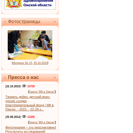
Фотостраницы
[
Интернат № 15, 05.10.2015
]
Пресса о нас
[
22.10.2015
]
10759
[
Газета "МК в Омске"
]
Творить добро: детский врач-
уролог создал
благотворительный фонд / МК в
Омске. - 2015. - 22-28 о...
[
25.08.2014
]
13305
[
Газета "МК в Омске"
]
Фитотерапия – это перспективно!
Результаты исследований