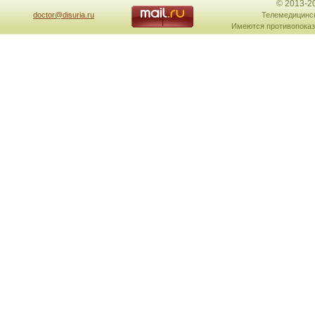
© 2013-2
doctor@disuria.ru
Телемедицинск
Имеются противопоказ