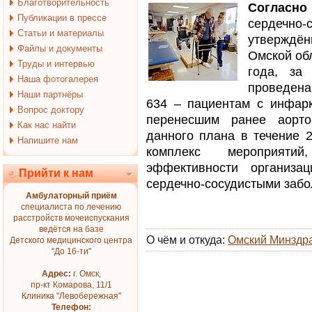
Благотворительность
Согласно
Публикации в прессе
сердечн
Статьи и материалы
утверждё
Файлы и документы
Омской об
Труды и интервью
года, за
Наша фотогалерея
проведена
Наши партнёры
634 – пациентам с инфарк
Вопрос доктору
перенесшим ранее аорто
Как нас найти
данного плана в течение 
Напишите нам
комплекс мероприяти
эффективности организ
Прийти к нам
сердечно-сосудистыми заб
Амбулаторный приём
специалиста по лечению
расстройств мочеиспускания
ведётся на базе
О чём и откуда:
Омский Минздр
Детского медицинского центра
"До 16-ти"
Адрес:
г. Омск,
пр-кт Комарова, 11/1
Клиника "Левобережная"
Телефон: