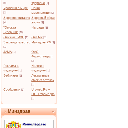
здоровье
[5]
[1]
Урология в мире
Наши
мероприятия
[2]
[2]
Здоровое питание
Здоровый образ
жизни
[4]
[1]
"Омская
Награды
[1]
Губерния"
[40]
Омский КМХЦ
ОмГМУ
[2]
[2]
Законодательство
Минздрав РФ
[2]
[1]
JAMA
ОАО
[1]
Фармстандарт
[3]
Реклама в
Налоги в
медицине
медицине
[1]
[1]
Вебинары
Лекарства в
[5]
омских аптеках
[1]
Сообщения
Uroweb.Ru –
[1]
ООО Уромедиа
[1]
Минздрав