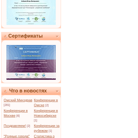
Сертификаты
Что в новостях
Омский Минздрав
Конференции в
Омске
[281]
[2]
Конференции в
Конференции в
Москве
Новосибирске
[6]
[1]
Поздравляем!
Конференции за
[2]
рубежом
[1]
"Родные города"
Статистика о