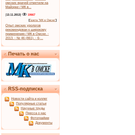
омских врачей отметили на
Майорке / МК в...
[
13.11.2013
]
10667
[
Газета "МК в Омске"
]
Опыт омских урологов
рекомендован к широкому
применению / МК в Омске. -
2013. - № 46 (861). - 6-...
Печать о нас
RSS-подписка
Новости сайта и коллег
Популярные статьи
Научные труды
Пресса о нас
Фотографии
Документы